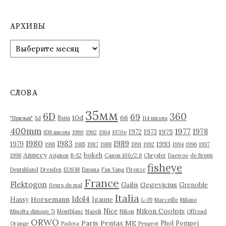
а
п
АРХИВЫ
и
А
р
с
х
я
и
в
м
СЛОВА
ы
35мм
6D
360
69
10d
66
8мм
"Призыв"
5d
114 школа
400mm
1977
1978
1975
1972
1973
838 школа
1960
1962
1964
1970е
1980
1983
1989
1993
1979
1981
1985
1987
1988
1991
1992
1994
1996
1997
Annecy
bokeh
1998
Avignon
B-52
Canon 100/2.8
Chrysler
Daewoo
de Bruijn
fisheye
Deutshland
Dresden
EOS M
Espana
Fan Yang
Firenze
France
Flektogon
Gegevicius
Gailis
Grenoble
fleurs du mal
Italia
Idol4
Horsemann
Hassy
Igaune
L-39
Marceille
Milano
Nikon Coolpix
Nice
Minolta dimage 7i
Montblanc
Napoli
Nikon
Offroad
ORWO
Paris
Pentax ME
Phol
Pompei
Orange
Padova
Peugeot