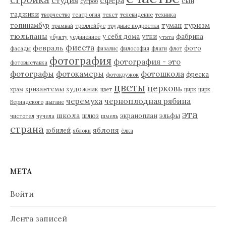
сын
сугроб
таджики
творчество
театр огня
текст
телевидение
техника
туман
туризм
топинамбур
трамвай
троллейбус
трудные подростки
тюльпаны
у себя дома
утки
фабрика
убунту
уединенное
утята
фиеста
февраль
фото
фасады
физалис
философия
флаги
флот
фотография
фотография - это
фотовыставка
фотографы
фотокамеры
фотошкола
фреска
фотокружок
цветы
церковь
хризантемы
художник
храм
цвет
цирк
цирк
черемуха
черноплодная рябина
Вернадского
цыгане
эта
школа
шлюз
экраноплан
эльфы
чистотел
чучела
шмель
страна
яблоня
юбилей
яблоки
ёлка
МЕТА
Войти
Лента записей