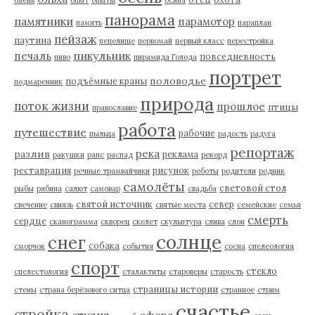
панорама
памятники
парамотор
память
параплан
пейзаж
паутина
пепелище
первомай
первый класс
перестройка
пикульник
печаль
повседневность
пиво
пирамида Голода
портрет
половодье
подъёмные краны
подмаренник
природа
поток жизни
прошлое
птицы
православие
работа
путешествие
рабочие
пыльца
радость
радуга
репортаж
река
разлив
реклама
ракушки
рапс
распад
рекорд
реставрация
рисунок
речные трамвайчики
роботы
родители
родник
самолёты
световой стол
рыбы
рябина
салют
самовар
свадьба
святой источник
север
свечение
свиязь
святые места
семейские
семья
смерть
сердце
сканограмма
скворец
скелет
скульптура
слива
слон
солнце
снег
собака
сморчок
события
сосна
спелеология
спорт
стекло
спелестология
сталактиты
староверы
старость
страницы истории
стены
страна берёзового ситца
странное
стрим
счастье
стройка
студия
сфера