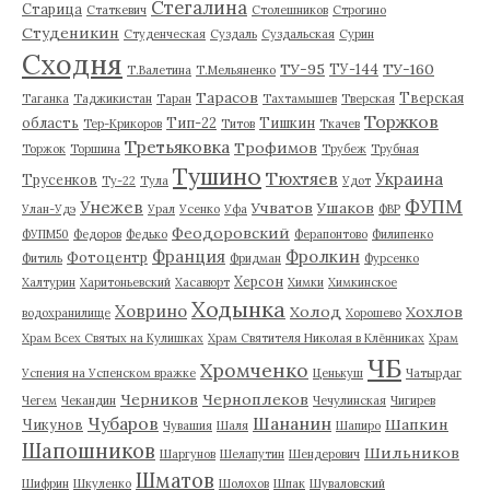
Стегалина
Старица
Статкевич
Столешников
Строгино
Студеникин
Студенческая
Суздаль
Суздальская
Сурин
Сходня
ТУ-95
ТУ-160
ТУ-144
Т.Валетина
Т.Мельяненко
Тарасов
Тверская
Таганка
Таджикистан
Таран
Тахтамышев
Тверская
Торжков
область
Тип-22
Тишкин
Тер-Крикоров
Титов
Ткачев
Третьяковка
Трофимов
Торжок
Торшина
Трубеж
Трубная
Тушино
Тюхтяев
Украина
Трусенков
Ту-22
Тула
Удот
ФУПМ
Унежев
Учватов
Ушаков
Улан-Удэ
Урал
Усенко
Уфа
ФВР
Феодоровский
ФУПМ50
Федоров
Федько
Ферапонтово
Филипенко
Франция
Фролкин
Фотоцентр
Фитиль
Фридман
Фурсенко
Херсон
Халтурин
Харитоньевский
Хасавюрт
Химки
Химкинское
Ходынка
Ховрино
Холод
Хохлов
водохранилище
Хорошево
Храм Всех Святых на Кулишках
Храм Святителя Николая в Клённиках
Храм
ЧБ
Хромченко
Успения на Успенском вражке
Ценькуш
Чатырдаг
Черников
Черноплеков
Чегем
Чекандин
Чечулинская
Чигирев
Чубаров
Шананин
Шапкин
Чикунов
Чувашия
Шаля
Шапиро
Шапошников
Шильников
Шаргунов
Шелапутин
Шендерович
Шматов
Шифрин
Шкуленко
Шолохов
Шпак
Шуваловский