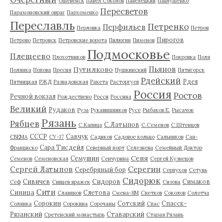
Ошевенск
Павел Соколов
Павелецкий
Павлушенко
Пересветов
Парамоновский овраг
Пархоменко
Переславль
Петренко
Перфильев
Перловка
Петров
Пирогов
Петрово
Петровск
Петровские ворота
Пилюгин
Пименов
Подмосковье
Плещеево
Плохотников
Покровка
Поля
Пьянов
Путилково
Полянка
Попова
Пресня
Пушкинский
Пятигорск
Рдейский
Рдея
Пятницкая
РЖД
Развадовская
Ракета
Расторгуев
Россия
Ростов
Речной вокзал
Рождествено
Росси
Россина
Великий
Рудаков
Руза
Рукавишников
Русе
Рыбаков Е.
Рысачок
Рязань
Рябцев
С.Латыпов
С.Капица
С.Семенов
С.Штенцов
СССР
Савчук
СВЕМА
СУ-17
Садиков
Садовое кольцо
Сальников
Сан-
Сара Тисдейл
Франциско
Северный порт
Селезнева
Семейный Доктор
Сеня
Семушин
Семенов
Семеновская
Сенчурина
Сергей Кузнецов
Серегин
Сергей Латыпов
Серебряный бор
Серпухов
Сетунь
Сидорюк
Сивичев
Сидоров
Симаков
Сеф
Сивцев вражек
Сизова
Сити
Синица
Слетова
Славянов
Смена-8М
Снетков
Соколов
Солотча
Сорокин
Сотский
Спасск-
Солянка
Сорокина
Сорочаны
Спас
Рязанский
Ставарский
Сретенский монастырь
Старая Рязань