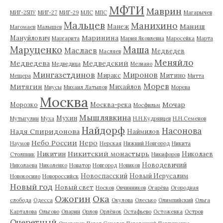
МФТИ
Маврин
МИГ-25ПУ
МИГ-27
МИГ-29
МЛС
МПС
Магарычев
Мальцев
Манихино
Маниш
Манеж
Магомаев
Малышев
Маринина
Мануйлович
Маргарита
Мария Яковлевна
Маросейка
Марта
Маруценко
Маша
Маслаев
Медведев
Масляев
Меняйло
Медведева
Медведский
Медведица
Мезиано
Мингазетдинов
Миронов
Миракс
Митино
Мещера
Митта
Морев
Митягин
Михайлов
Миусы
Михаил Латыпов
Морева
Москва
Мочар
Морозко
Москва-река
Мосфильм
Мышлявкина
Мухин
Мутыгулин
Муха
Н.Н.Кудрявцев
Н.Н.Семенов
Найдорф
Насонова
Надя Спиридонова
Наймилов
Небо России
Неро
Наумов
Нерская
Нижний Новгород
Никита
Никитский монастырь
Никитин
Николаев
Столпник
Никифоров
Новодевичий
Николаева
Николенко
Новатор
Новгород
Новиков
Новоспасский
Новый Иерусалим
Новокосино
Новороссийск
Новый год
Новый свет
Носков
Овчинников
Огарёва
Огородная
Ожогин
Ока
слобода
Одесса
Окулова
Олесько
Олимпийский
Ольга
Карталова
Ольгово
Опарин
Орлов
Орлёнок
Остафьево
Остоженка
Остров
Очеретный