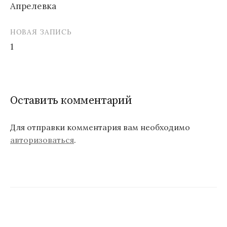
Апрелевка
Н
НОВАЯ ЗАПИСЬ
а
1
в
и
г
Оставить комментарий
а
ц
Для отправки комментария вам необходимо
авторизоваться
.
и
я
п
о
з