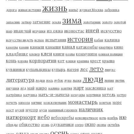
жизнь
дорога
живая история
жильё
журнал Москва
заброшка
зима
затмение
запасник
затвор
земля
золотарник
золото
золотой
иней
из окна
искусство
иван-чай
иконостас
шар
игрушки
история
калина
испытания
искусство видеть
ислам
кабан
канал
камыш
камыши
катакомбы
кино
камеры
камни
квартира
клен
кладбище
книги
коммунизм
клевер
козлы
конная полиция
корпоратив
конь
кот
крест
крыша
корова
кошки
крапива
лето
лес
кувшинки
купальщицы
купырь
лагеря
линукс
люди
литература
лодки
лось
лубок
луна
лыжи
люпин
лютик
март
май
макро
масленица
лягушки
лёд
малина
мантия
мат
мать-и-мачеха
метель
матрёшка
матушка
мемуары
мертвяки
метро
монастырь
море
мечеть
мимоза
митинг
можжевельник
монтаж
наличник
мусор
мост
музей
мухи
мышиный горошек
натюрморт
небо
ню
небоскребы
невозвратимое
ночь
ноябрь
окно
общество
одуванчики
обряды
огонь
озеро
окопы
октябрь
осень
ольха
отец
охота
олень
опыт
опыты
осина