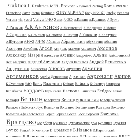
Praktica L
Praktica MTL
Provost
Roma
Raymond Rutting
RSS
San
SONY ALPHA 7
Francisco
Savin
Siena
Sirmione
Sony NEX-5T
Suchy
Venezia
Volvo 340
void
Verona
via
Zeiss
А-380
А.Белкин
А.Буранцев
А.Бутко
А.К.Антонов
А.Галкин
А.Литинецкий
А.Медведев
А.Морев
А.Садиков
А.Ушаков
А.Семенов
А.Соколов
А.Спирин
А.Халтурин
АН-2
Абрамочкин
А.Щугорев
АН-70
Абрамов
Абулхатин
Абхазия
Аксенов
Агеев
Австрия
Автобанк
Агидель
Акимов
Акимович
Альпы
Александр Маврин
Алешин
Алексеев
Алфреймс
Алёшкинский
Андрей Антонов
Андрей Денисенко
лес
Америка
Андрей Васильев
Аносов
Армения
Андрусенко
Аникеевка
Апуневич
Артеменков
Аэронатц
Аюпов
Архипов
Артём Денисенко
Баженов
Баев
Байков
Б.Степанов
БМО
Байкал
Байконур
Бакирова
Бардаев
Баскова
Бейдик
Барабанов
Бармичева
Башкирия
Белая
Белкин
Белоцерковская
Белкард
Белорусов
Белоцерковский
Белякова
Библиоглобус
Блынская
Богданов
Богоявление
Болгария
Болшево
Братовка
Большой Афанасьевский
Борис
Боряна Росса
Босс Сорокин
Братцево
Бредбери
Бритвина
Булгаковский дом
Буранцев
Бурятия
Бутко
В.Ермаков
В.Иванов
Буцкий
В.Гончаров
В.Карпинский
В.Латыпов
В.Пьянов
ВДНХ
В.Лапшин
В.Миронов
В.Пирогов
В.Шевченко