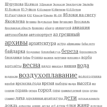
Шурупова
Щелчков
Э.Ермаков
Экомасов
Электроугли
Эльтюбю
Ю.Волков
Ю.Зуйков
Ю.Козырев
Ю.Митягин
Ю.П.Петров
Яблоки на снегу
Ю.Разгуляев
Ю12
Юрасов
Юрьева
ЯК-130
Яковлева
Ярославль
Якушина
Яндульская
Янин
Янушкевич
авиация
авиамузей
Ярославская область
Ярошенко
абажур
аз грешный
автомобили
автопортрет
архивы
архитектура
астра
африканцы
бабье лето
береза
байдарка
бездомные
белолобый гусь
беременность
верба
бузина
блондинки
бобры
василек
ватрушки
велосипед
весна
вода
вишня
вертолёты
видео
виноград
воздухоплавание
вологодчина
водоросли
время
высота
времена года
выборы
воробей
выдра
вяз
город
герань
горы
георгин
гитара
гравилат речной
гроза
груша
дети
дача
деревянная архитектура
гтацинт
детская комната
жанр
дождь
елки
думы
дольмены
донник
друзья
дуб
железная