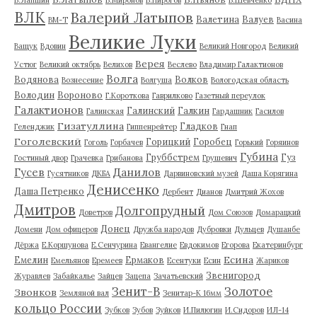
ВЛК
Валерий Латыпов
Валетина
Валуев
ВМ-Т
Васина
Великие Луки
Ващук
Вдовин
Великий Новгород
Великий
Верея
Устюг
Великий октябрь
Велихов
Веслево
Владимир Галактионов
Волга
Водянова
Волков
Вознесение
Волгуша
Вологодская область
Володин
Вороново
Г.Короткова
Гаврилково
Газетный переулок
Галактионов
Галинский
Галкин
Галинская
Гардашник
Гасилов
Гизатуллина
Гладков
Геленджик
Гиппенрейтер
Гнап
Гоголевский
Горицкий
Горобец
Гоголь
Горбачев
Горький
Горяинов
Губина
Груббстрем
Гуз
Гостиный двор
Грачевка
Грибанова
Грушевич
Гусев
Данилов
Гусятников
ДКБА
Дарвиновский музей
Даша Корягина
Денисенко
Даша Петренко
Дербент
Дианов
Дмитрий Жохов
Дмитров
Долгопрудный
Доветров
Дом Союзов
Домарацкий
Донец
Домени
Дом офицеров
Дружба народов
Дубровки
Дульцев
Душанбе
Дёржа
Е.Коршунова
Е.Сенчурина
Евангелие
Евдокимов
Егорова
Екатеринбург
Есина
Емелин
Ермаков
Емельянов
Еремеев
Есентуки
Есин
Жариков
Звенигород
Журавлев
Забайкалье
Зайцев
Зацепа
Зачатьевский
Зенит-В
Золотое
Звонков
Земляной вал
Зенитар-К 16мм
кольцо России
Зубков
Зубов
Зуйков
И.Пилюгин
И.Сидоров
ИЛ-14