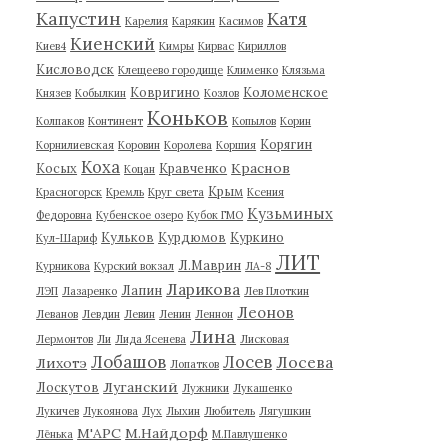
Капустин
Катя
Карелия
Карякин
Касимов
Киенский
Киев4
Кимры
Кирвас
Кириллов
Кисловодск
Клещеево городище
Клименко
Клязьма
Ковригино
Коломенское
Князев
Кобылкин
Козлов
Коньков
Колпаков
Континент
Копылов
Корин
Корягин
Корнилиевская
Коровин
Королева
Коршия
Коха
Краснов
Косых
Кравченко
Коцан
Крым
Красногорск
Кремль
Круг света
Ксения
Кузьминых
Федоровна
Кубенское озеро
Кубок ГМО
Кульков
Курдюмов
Куркино
Кул-Шариф
ЛИТ
Л.Маврин
Курникова
Курский вокзал
ЛА-8
Ларикова
Лапин
ЛЭП
Лазаренко
Лев Плоткин
Леонов
Леванов
Левдин
Левин
Ленин
Леннон
Лина
Лермонтов
Ли
Лида Ясенева
Лисковая
Лобашов
Лосев
Лосева
Лихотэ
Лопатков
Луганский
Лоскутов
Лужники
Лукашенко
Лукичев
Лукоянова
Лух
Лыхин
Любитель
Лягушкин
М'АРС
М.Найдорф
Лёнька
М.Павлушенко