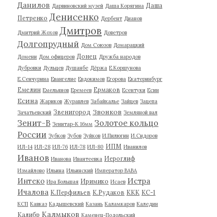
Данилов
Даша
Дарвиновский музей
Даша Корягина
Денисенко
Петренко
Дербент
Дианов
Дмитров
Дмитрий Жохов
Доветров
Долгопрудный
Дом Союзов
Домарацкий
Донец
Домени
Дом офицеров
Дружба народов
Дубровки
Дульцев
Душанбе
Дёржа
Е.Коршунова
Е.Сенчурина
Евангелие
Евдокимов
Егорова
Екатеринбург
Емелин
Ермаков
Емельянов
Еремеев
Есентуки
Есин
Есина
Жариков
Журавлев
Забайкалье
Зайцев
Зацепа
Звонков
Звенигород
Зачатьевский
Земляной вал
Зенит-В
Золотое кольцо
Зенитар-К 16мм
России
Зубков
Зубов
Зуйков
И.Пилюгин
И.Сидоров
ИПМ
ИЛ-14
ИЛ-28
ИЛ-76
ИЛ-78
ИЛ-80
Иванилов
Иванов
Иероглиф
Иванова
Ивантеевка
Измайлово
Ильина
Ильинский
Император ВАВА
Истра
Интеко
Иримико
Ира Большая
Исаев
Ичалова
К.Перфильев
К.Рудаков
ККК
КС-1
КСП
Кавказ
Кадышевский
Казань
Каламкаров
Каледин
Калмыков
Калибр
Каменец-Подольский