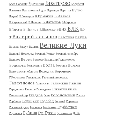
Братцево
Братовка
Босс Сорокин
Бредбери
Бутко
Бритвина
Булгаковский дом
Буранцев
Бурятия
В.Ермаков
В.Иванов
Буцкий
В.Гончаров
В.Латыпов
В.Карпинский
В.Лапшин
В.Миронов
ВЛК
В.Пьянов
ВДНХ
В.Пирогов
В.Шевченко
ВМ-
Валерий Латыпов
Валетина
Валуев
Т
Великие Луки
Васина
Ващук
Вдовин
Великий Новгород
Великий Устюг
Великий октябрь
Верея
Велихов
Веслево
Владимир Галактионов
Волга
Водянова
Волков
Вознесение
Волгуша
Володин
Вороново
Вологодская область
Г.Короткова
Гаврилково
Газетный переулок
Галактионов
Галинский
Галкин
Галинская
Гизатуллина
Гардашник
Гасилов
Геленджик
Гоголевский
Гладков
Гиппенрейтер
Гнап
Гоголь
Горицкий
Горобец
Горбачев
Горький
Горяинов
Груббстрем
Гостиный двор
Грачевка
Грибанова
Губина
Гусев
Гуз
Грушевич
Гусятников
ДКБА