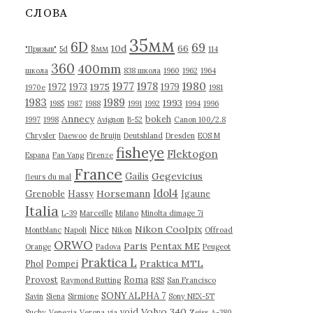
в
СЛОВА
ы
35мм
6D
69
10d
66
8мм
"Призыв"
5d
114
360
400mm
школа
838 школа
1960
1962
1964
1977
1980
1978
1975
1972
1973
1979
1970е
1981
1983
1989
1993
1985
1987
1988
1991
1992
1994
1996
Annecy
bokeh
1997
1998
Avignon
B-52
Canon 100/2.8
Chrysler
Daewoo
de Bruijn
Deutshland
Dresden
EOS M
fisheye
Flektogon
Espana
Fan Yang
Firenze
France
Gegevicius
Gailis
fleurs du mal
Idol4
Horsemann
Grenoble
Hassy
Igaune
Italia
L-39
Marceille
Milano
Minolta dimage 7i
Nikon Coolpix
Nice
Montblanc
Napoli
Nikon
Offroad
ORWO
Paris
Pentax ME
Orange
Padova
Peugeot
Praktica L
Praktica MTL
Phol
Pompei
Provost
Roma
Raymond Rutting
RSS
San Francisco
SONY ALPHA 7
Savin
Siena
Sirmione
Sony NEX-5T
Volvo 340
void
Suchy
Venezia
Verona
via
Zeiss
А-380