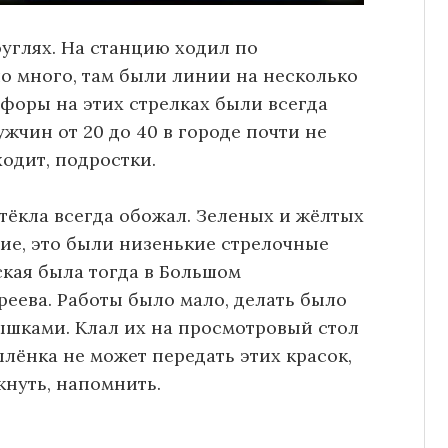
оуглях. На станцию ходил по
о много, там были линии на несколько
офоры на этих стрелках были всегда
ужчин от 20 до 40 в городе почти не
ходит, подростки.
тёкла всегда обожал. Зеленых и жёлтых
ние, это были низенькие стрелочные
ская была тогда в Большом
реева. Работы было мало, делать было
лышками. Клал их на просмотровый стол
плёнка не может передать этих красок,
кнуть, напомнить.