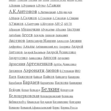
А.Галкин
А.Белкин
А.Буранцев
А.Бутко
А.К.Антонов
А.Литинецкий
А.Медведев
А.Садиков
А.Морев
А.Семенов
А.Соколов
А.Спирин
АН-2
А.Ушаков
А.Халтурин
А.Щугорев
АН-70
Абрамочкин
Австрия
Абрамов
Абулхатин
Абхазия
Агеев
Автобанк
Агидель
Акимов
Акимович
Аксенов
Александр Маврин
Алешин
Алексеев
Альпы
Андрей
Алфреймс
Алёшкинский лес
Америка
Антонов
Андрей Денисенко
Андрей Васильев
Аносов
Андрусенко
Аникеевка
Апуневич
Артеменков
Армения
Артём Денисенко
Аэронатц
Аюпов
Архипов
Б.Степанов
БМО
Баженов
Баев
Байков
Байкал
Байконур
Бакирова
Бардаев
Баскова
Барабанов
Бармичева
Башкирия
Белкин
Бейдик
Белая
Белкард
Белорусов
Белоцерковская
Белоцерковский
Белякова
Библиоглобус
Блынская
Богданов
Богоявление
Болгария
Болшево
Большой Афанасьевский
Борис
Боряна Росса