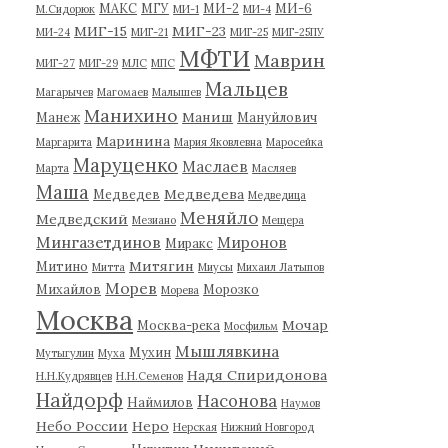
МАКС
МГУ
МИ-2
МИ-6
М.Сидорюк
МИ-1
МИ-4
МИГ-15
МИГ-23
МИ-24
МИГ-21
МИГ-25
МИГ-25ПУ
МФТИ
Маврин
МИГ-27
МИГ-29
МЛС
МПС
Мальцев
Магарычев
Магомаев
Малышев
Манихино
Маниш
Манеж
Мануйлович
Маринина
Маргарита
Мария Яковлевна
Маросейка
Маруценко
Маслаев
Марта
Масляев
Маша
Медведева
Медведев
Медведица
Меняйло
Медведский
Мезиано
Мещера
Мингазетдинов
Миронов
Миракс
Митягин
Митино
Митта
Миусы
Михаил Латыпов
Морев
Михайлов
Морозко
Морева
Москва
Мочар
Москва-река
Мосфильм
Мышлявкина
Мухин
Мутыгулин
Муха
Надя Спиридонова
Н.Н.Кудрявцев
Н.Н.Семенов
Найдорф
Насонова
Наймилов
Наумов
Небо России
Неро
Нерская
Нижний Новгород