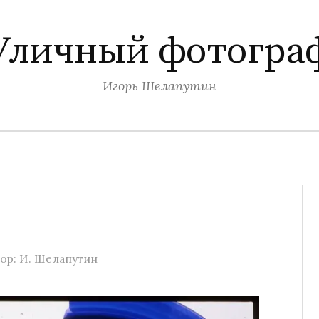
Уличный фотогра
Игорь Шелапутин
ор:
И. Шелапутин