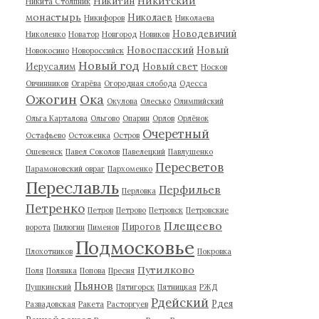
Никитский
Никитин
Никита Столпник
монастырь
Николаев
Никифоров
Николаева
Новодевичий
Николенко
Новатор
Новгород
Новиков
Новоспасский
Новый
Новокосино
Новороссийск
Новый год
Иерусалим
Новый свет
Носков
Овчинников
Огарёва
Огородная слобода
Одесса
Ожогин
Ока
Окулова
Олесько
Олимпийский
Ольга Карталова
Ольгово
Опарин
Орлов
Орлёнок
Очеретный
Остафьево
Остоженка
Остров
Ошевенск
Павел Соколов
Павелецкий
Павлушенко
Пересветов
Парамоновский овраг
Пархоменко
Переславль
Перфильев
Перловка
Петренко
Петров
Петрово
Петровск
Петровские
Плещеево
Пирогов
ворота
Пилюгин
Пименов
Подмосковье
Плохотников
Покровка
Путилково
Поля
Полянка
Попова
Пресня
Пьянов
Пушкинский
Пятигорск
Пятницкая
РЖД
Рдейский
Рдея
Развадовская
Ракета
Расторгуев