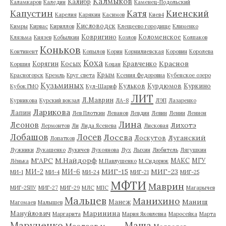
Калмыков
Калибр
Каламкаров
Каледин
Каменец-Подольский
Капустин
Катя
Киенский
Карелия
Карякин
Касимов
Киев4
Кисловодск
Кимры
Кирвас
Кириллов
Клещеево городище
Клименко
Ковригино
Коломенское
Клязьма
Князев
Кобылкин
Козлов
Колпаков
Коньков
Континент
Копылов
Корин
Корнилиевская
Коровин
Королева
Коха
Краснов
Корягин
Косых
Кравченко
Коршия
Коцан
Крым
Красногорск
Кремль
Круг света
Ксения Федоровна
Кубенское озеро
Кузьминых
Кульков
Курдюмов
Куркино
Кубок ГМО
Кул-Шариф
ЛИТ
Л.Маврин
Курникова
Курский вокзал
ЛА-8
ЛЭП
Лазаренко
Ларикова
Лапин
Лев Плоткин
Леванов
Левдин
Левин
Ленин
Леннон
Лина
Леонов
Лихотэ
Лермонтов
Ли
Лида Ясенева
Лисковая
Лобашов
Лосев
Лосева
Луганский
Лоскутов
Лопатков
Лужники
Лукашенко
Лукичев
Лукоянова
Лух
Лыхин
Любитель
Лягушкин
М'АРС
М.Найдорф
МАКС
МГУ
Лёнька
М.Павлушенко
М.Сидорюк
МИГ-15
МИГ-23
МИ-2
МИ-6
МИ-1
МИ-4
МИ-24
МИГ-21
МИГ-25
МФТИ
Маврин
МИГ-25ПУ
МИГ-27
МИГ-29
МЛС
МПС
Магарычев
Мальцев
Манихино
Маниш
Манеж
Магомаев
Малышев
Маринина
Мануйлович
Маргарита
Мария Яковлевна
Маросейка
Марта
Маруценко
Маша