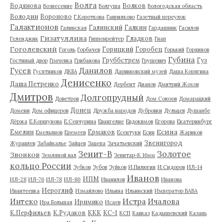
Волга
Водянова
Волков
Вознесение
Волгуша
Вологодская область
Володин
Вороново
Г.Короткова
Гаврилково
Газетный переулок
Галактионов
Галинский
Галкин
Галинская
Гардашник
Гасилов
Гизатуллина
Гладков
Геленджик
Гиппенрейтер
Гнап
Гоголевский
Горицкий
Горобец
Гоголь
Горбачев
Горький
Горяинов
Губина
Груббстрем
Гуз
Гостиный двор
Грачевка
Грибанова
Грушевич
Гусев
Данилов
Гусятников
ДКБА
Дарвиновский музей
Даша Корягина
Денисенко
Даша Петренко
Дербент
Дианов
Дмитрий Жохов
Дмитров
Долгопрудный
Доветров
Дом Союзов
Домарацкий
Донец
Домени
Дом офицеров
Дружба народов
Дубровки
Дульцев
Душанбе
Дёржа
Е.Коршунова
Е.Сенчурина
Евангелие
Евдокимов
Егорова
Екатеринбург
Есина
Емелин
Ермаков
Емельянов
Еремеев
Есентуки
Есин
Жариков
Звенигород
Журавлев
Забайкалье
Зайцев
Зацепа
Зачатьевский
Зенит-В
Золотое
Звонков
Земляной вал
Зенитар-К 16мм
кольцо России
Зубков
Зубов
Зуйков
И.Пилюгин
И.Сидоров
ИЛ-14
Иванов
ИПМ
ИЛ-28
ИЛ-76
ИЛ-78
ИЛ-80
Иванилов
Иванова
Иероглиф
Ивантеевка
Измайлово
Ильина
Ильинский
Император ВАВА
Истра
Интеко
Ичалова
Иримико
Ира Большая
Исаев
К.Перфильев
К.Рудаков
ККК
КС-1
КСП
Кавказ
Кадышевский
Казань