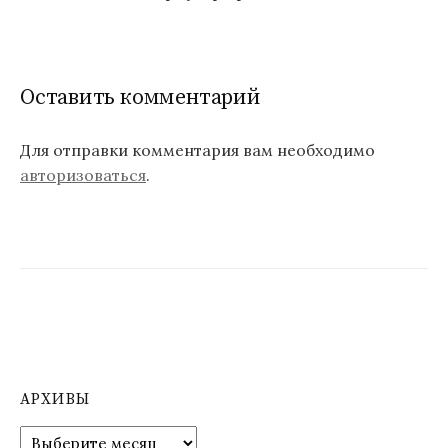
в
и
г
Оставить комментарий
а
ц
Для отправки комментария вам необходимо
авторизоваться
.
и
я
п
о
з
а
п
АРХИВЫ
и
А