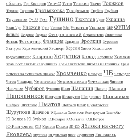
Торжков
область
Тип-22
Тишкин
Тер-Крикоров
Титов
Ткачев
Третьяковка
Трофимов
Торжок
Торшина
Трубеж
Трубная
Тушино
Тюхтяев
Украина
Трусенков
Ту-22
Тула
Удот
ФУПМ
Унежев
Учватов
Ушаков
Улан-Удэ
Урал
Усенко
Уфа
ФВР
Феодоровский
ФУПМ50
Федоров
Федько
Ферапонтово
Филипенко
Франция
Фролкин
Фотоцентр
Фитиль
Фридман
Фурсенко
Херсон
Халтурин
Харитоньевский
Хасавюрт
Химки
Химкинское
Ходынка
Ховрино
Холод
Хохлов
водохранилище
Хорошево
Храм Всех Святых на Кулишках
Храм Святителя Николая в Клённиках
Храм
ЧБ
Хромченко
Успения на Успенском вражке
Ценькуш
Чатырдаг
Черников
Черноплеков
Чегем
Чекандин
Чечулинская
Чигирев
Чубаров
Шананин
Шапкин
Чикунов
Чувашия
Шаля
Шапиро
Шапошников
Шильников
Шаргунов
Шелапутин
Шендерович
Шматов
Шифрин
Шкуленко
Шолохов
Шпак
Шуваловский
Шурупова
Щелчков
Э.Ермаков
Экомасов
Электроугли
Эльтюбю
Ю.Волков
Ю.Зуйков
Ю.Козырев
Ю.Митягин
Ю.П.Петров
Яблоки на снегу
Ю.Разгуляев
Ю12
Юрасов
Юрьева
ЯК-130
Яковлева
Ярославль
Якушина
Яндульская
Янин
Янушкевич