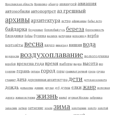
авиация
авиамузей
Ярославская область
Ярошенко
абажур
аз грешный
автомобили
автопортрет
архивы
архитектура
астра
африканцы
бабье лето
береза
байдарка
бездомные
белолобый гусь
беременность
верба
бузина
блондинки
бобры
василек
ватрушки
велосипед
весна
вода
вишня
вертолёты
видео
виноград
воздухоплавание
вологодчина
водоросли
время
высота
времена года
выборы
воробей
выдра
вяз
город
герань
горы
георгин
гитара
гравилат речной
гроза
груша
дети
дача
деревянная архитектура
гтацинт
детская комната
жанр
дождь
елки
думы
дольмены
донник
друзья
дуб
железная
жизнь
дорога
живая история
жильё
журнал Москва
заброшка
зима
затмение
запасник
затвор
земля
золотарник
золото
золотой