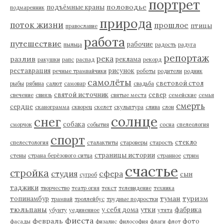
портрет
половодье
подъёмные краны
подмаренник
природа
поток жизни
прошлое
птицы
православие
работа
путешествие
рабочие
пыльца
радость
радуга
репортаж
река
разлив
реклама
ракушки
рапс
распад
рекорд
реставрация
рисунок
речные трамвайчики
роботы
родители
родник
самолёты
световой стол
рыбы
рябина
салют
самовар
свадьба
святой источник
север
свечение
свиязь
святые места
семейские
семья
смерть
сердце
сканограмма
скворец
скелет
скульптура
слива
слон
солнце
снег
собака
сморчок
события
сосна
спелеология
спорт
стекло
спелестология
сталактиты
староверы
старость
страницы истории
стены
страна берёзового ситца
странное
стрим
счастье
стройка
студия
сфера
сын
сугроб
таджики
творчество
театр огня
текст
телевидение
техника
туман
туризм
топинамбур
трамвай
троллейбус
трудные подростки
тюльпаны
у себя дома
утки
фабрика
убунту
уединенное
утята
фиеста
февраль
фото
фасады
физалис
философия
флаги
флот