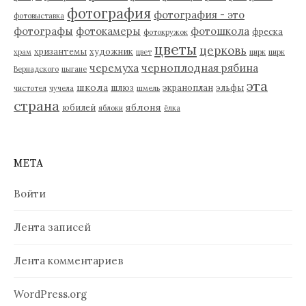
фотография
фотография - это
фотовыставка
фотографы
фотокамеры
фотошкола
фреска
фотокружок
цветы
церковь
хризантемы
художник
храм
цвет
цирк
цирк
черемуха
черноплодная рябина
Вернадского
цыгане
эта
школа
шлюз
экраноплан
эльфы
чистотел
чучела
шмель
страна
яблоня
юбилей
яблоки
ёлка
МЕТА
Войти
Лента записей
Лента комментариев
WordPress.org