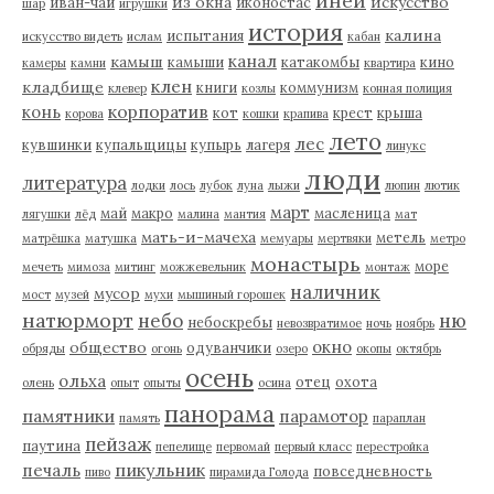
иней
из окна
искусство
иван-чай
иконостас
шар
игрушки
история
калина
испытания
искусство видеть
ислам
кабан
канал
камыш
камыши
катакомбы
кино
камеры
камни
квартира
клен
кладбище
книги
коммунизм
клевер
козлы
конная полиция
корпоратив
конь
кот
крест
крыша
корова
кошки
крапива
лето
лес
кувшинки
купальщицы
купырь
лагеря
линукс
люди
литература
лодки
лось
лубок
луна
лыжи
люпин
лютик
март
май
макро
масленица
лягушки
лёд
малина
мантия
мат
мать-и-мачеха
метель
матрёшка
матушка
мемуары
мертвяки
метро
монастырь
море
мечеть
мимоза
митинг
можжевельник
монтаж
наличник
мусор
мост
музей
мухи
мышиный горошек
натюрморт
небо
ню
небоскребы
невозвратимое
ночь
ноябрь
окно
общество
одуванчики
обряды
огонь
озеро
окопы
октябрь
осень
ольха
отец
охота
олень
опыт
опыты
осина
панорама
памятники
парамотор
память
параплан
пейзаж
паутина
пепелище
первомай
первый класс
перестройка
пикульник
печаль
повседневность
пиво
пирамида Голода