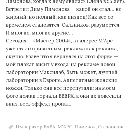
Лимонова, когда к нему явилась Елена в 55 лет).
Встретил Диму Пименова — какой он стал… не
жирный, но полный
, как пиздец
! Как все со
временем становятся. Сальников, разумеется.
И многие, многие другие…
Сегодня — «Мастер-2004», в галерее М’Арс —
уже стало привычным, реклама как реклама,
скучно. Разве что я вернулся на этот форум —
мой плакат висит у входа, на рекламе новой
лаборатории Максилаб, быть может, лучшей
лаборатории в Европе. Аппетитные женские
ножки. Только они все перепутали: на моем
фото ножки торчали ВВЕРХ, а они их повесили
вниз, весь эффект пропал.
Император ВАВА
,
М'АРС
,
Пименов
,
Сальников