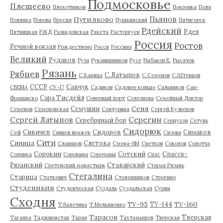
Подмосковье
Плещеево
Плохотников
Покровка
Поля
Пьянов
Путилково
Полянка
Попова
Пресня
Пушкинский
Пятигорск
Рдейский
Рдея
Пятницкая
РЖД
Развадовская
Ракета
Расторгуев
Россия
Ростов
Речной вокзал
Рождествено
Росси
Россина
Великий
Рудаков
Руза
Рукавишников
Русе
Рыбаков Е.
Рысачок
Рязань
Рябцев
С.Латыпов
С.Капица
С.Семенов
С.Штенцов
СССР
Савчук
СВЕМА
СУ-17
Садиков
Садовое кольцо
Сальников
Сан-
Сара Тисдейл
Франциско
Северный порт
Селезнева
Семейный Доктор
Сеня
Семушин
Семенов
Семеновская
Сенчурина
Сергей Кузнецов
Серегин
Сергей Латыпов
Серебряный бор
Серпухов
Сетунь
Сидорюк
Сивичев
Сидоров
Симаков
Сеф
Сивцев вражек
Сизова
Сити
Синица
Слетова
Славянов
Смена-8М
Снетков
Соколов
Солотча
Сорокин
Сотский
Спасск-
Солянка
Сорокина
Сорочаны
Спас
Рязанский
Ставарский
Сретенский монастырь
Старая Рязань
Стегалина
Старица
Статкевич
Столешников
Строгино
Студеникин
Студенческая
Суздаль
Суздальская
Сурин
Сходня
ТУ-95
ТУ-160
ТУ-144
Т.Валетина
Т.Мельяненко
Тарасов
Тверская
Таганка
Таджикистан
Таран
Тахтамышев
Тверская