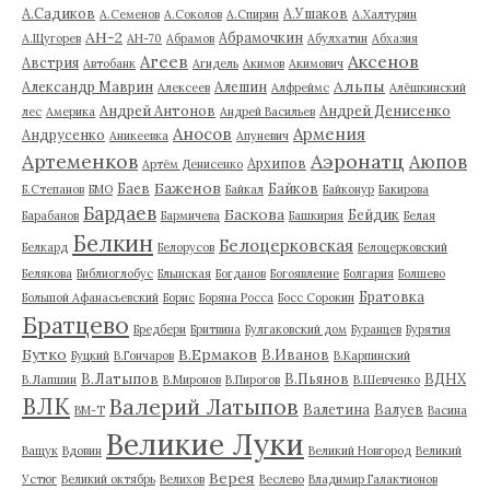
А.Садиков
А.Ушаков
А.Семенов
А.Соколов
А.Спирин
А.Халтурин
АН-2
Абрамочкин
А.Щугорев
АН-70
Абрамов
Абулхатин
Абхазия
Аксенов
Агеев
Австрия
Автобанк
Агидель
Акимов
Акимович
Альпы
Александр Маврин
Алешин
Алексеев
Алфреймс
Алёшкинский
Андрей Антонов
Андрей Денисенко
лес
Америка
Андрей Васильев
Аносов
Армения
Андрусенко
Аникеевка
Апуневич
Артеменков
Аэронатц
Аюпов
Архипов
Артём Денисенко
Баженов
Баев
Байков
Б.Степанов
БМО
Байкал
Байконур
Бакирова
Бардаев
Баскова
Бейдик
Барабанов
Бармичева
Башкирия
Белая
Белкин
Белоцерковская
Белкард
Белорусов
Белоцерковский
Белякова
Библиоглобус
Блынская
Богданов
Богоявление
Болгария
Болшево
Братовка
Большой Афанасьевский
Борис
Боряна Росса
Босс Сорокин
Братцево
Бредбери
Бритвина
Булгаковский дом
Буранцев
Бурятия
Бутко
В.Ермаков
В.Иванов
Буцкий
В.Гончаров
В.Карпинский
В.Латыпов
В.Пьянов
ВДНХ
В.Лапшин
В.Миронов
В.Пирогов
В.Шевченко
ВЛК
Валерий Латыпов
Валетина
Валуев
ВМ-Т
Васина
Великие Луки
Ващук
Вдовин
Великий Новгород
Великий
Верея
Устюг
Великий октябрь
Велихов
Веслево
Владимир Галактионов