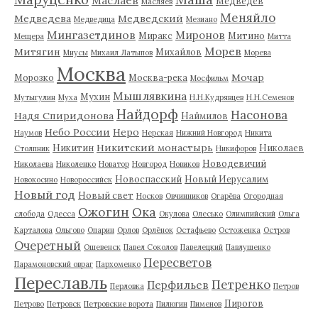
Маслаев
Медведев
Масляев
Меняйло
Медведева
Медведский
Медведица
Мезиано
Мингазетдинов
Миронов
Миракс
Митино
Мещера
Митта
Морев
Митягин
Михайлов
Миусы
Михаил Латыпов
Морева
Москва
Мочар
Морозко
Москва-река
Мосфильм
Мышлявкина
Мухин
Мутыгулин
Муха
Н.Н.Кудрявцев
Н.Н.Семенов
Найдорф
Насонова
Надя Спиридонова
Наймилов
Небо России
Неро
Наумов
Нерская
Нижний Новгород
Никита
Никитский монастырь
Никитин
Николаев
Столпник
Никифоров
Новодевичий
Николаева
Николенко
Новатор
Новгород
Новиков
Новоспасский
Новый Иерусалим
Новокосино
Новороссийск
Новый год
Новый свет
Носков
Овчинников
Огарёва
Огородная
Ожогин
Ока
слобода
Одесса
Окулова
Олесько
Олимпийский
Ольга
Карталова
Ольгово
Опарин
Орлов
Орлёнок
Остафьево
Остоженка
Остров
Очеретный
Ошевенск
Павел Соколов
Павелецкий
Павлушенко
Пересветов
Парамоновский овраг
Пархоменко
Переславль
Петренко
Перфильев
Перловка
Петров
Пирогов
Петрово
Петровск
Петровские ворота
Пилюгин
Пименов