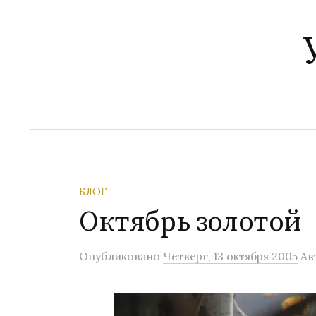
П
е
р
е
й
т
и
к
с
о
БЛОГ
д
Октябрь золотой
е
р
Опубликовано
Четверг, 13 октября 2005
Ав
ж
и
м