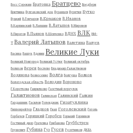
Братцево
Братовка
Босс Сорокин
Бредбери
Бутко
Бритвина
Булгаковский дом
Буранцев
Бурятия
В.Ермаков
В.Иванов
Буцкий
В.Гончаров
В.Латыпов
В.Карпинский
В.Лапшин
В.Миронов
ВЛК
В.Пьянов
ВДНХ
В.Пирогов
В.Шевченко
ВМ-
Валерий Латыпов
Валетина
Валуев
Т
Великие Луки
Васина
Ващук
Вдовин
Великий Новгород
Великий Устюг
Великий октябрь
Верея
Велихов
Веслево
Владимир Галактионов
Волга
Водянова
Волков
Вознесение
Волгуша
Володин
Вороново
Вологодская область
Г.Короткова
Гаврилково
Газетный переулок
Галактионов
Галинский
Галкин
Галинская
Гизатуллина
Гардашник
Гасилов
Геленджик
Гоголевский
Гладков
Гиппенрейтер
Гнап
Гоголь
Горицкий
Горобец
Горбачев
Горький
Горяинов
Груббстрем
Гостиный двор
Грачевка
Грибанова
Губина
Гусев
Гуз
Грушевич
Гусятников
ДКБА