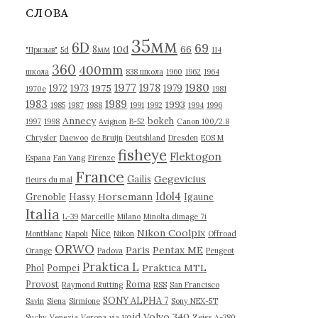
в
СЛОВА
ы
35мм
6D
69
10d
66
8мм
"Призыв"
5d
114
360
400mm
школа
838 школа
1960
1962
1964
1977
1980
1978
1975
1972
1973
1979
1970е
1981
1983
1989
1993
1985
1987
1988
1991
1992
1994
1996
Annecy
bokeh
1997
1998
Avignon
B-52
Canon 100/2.8
Chrysler
Daewoo
de Bruijn
Deutshland
Dresden
EOS M
fisheye
Flektogon
Espana
Fan Yang
Firenze
France
Gegevicius
Gailis
fleurs du mal
Idol4
Horsemann
Grenoble
Hassy
Igaune
Italia
L-39
Marceille
Milano
Minolta dimage 7i
Nikon Coolpix
Nice
Montblanc
Napoli
Nikon
Offroad
ORWO
Paris
Pentax ME
Orange
Padova
Peugeot
Praktica L
Praktica MTL
Phol
Pompei
Provost
Roma
Raymond Rutting
RSS
San Francisco
SONY ALPHA 7
Savin
Siena
Sirmione
Sony NEX-5T
Volvo 340
void
Suchy
Venezia
Verona
via
Zeiss
А-380