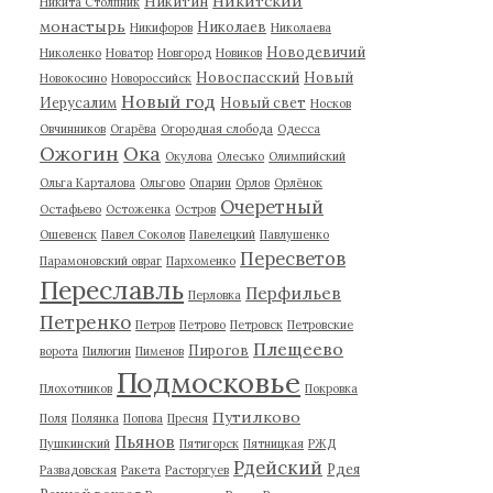
Никитский
Никитин
Никита Столпник
монастырь
Николаев
Никифоров
Николаева
Новодевичий
Николенко
Новатор
Новгород
Новиков
Новоспасский
Новый
Новокосино
Новороссийск
Новый год
Иерусалим
Новый свет
Носков
Овчинников
Огарёва
Огородная слобода
Одесса
Ожогин
Ока
Окулова
Олесько
Олимпийский
Ольга Карталова
Ольгово
Опарин
Орлов
Орлёнок
Очеретный
Остафьево
Остоженка
Остров
Ошевенск
Павел Соколов
Павелецкий
Павлушенко
Пересветов
Парамоновский овраг
Пархоменко
Переславль
Перфильев
Перловка
Петренко
Петров
Петрово
Петровск
Петровские
Плещеево
Пирогов
ворота
Пилюгин
Пименов
Подмосковье
Плохотников
Покровка
Путилково
Поля
Полянка
Попова
Пресня
Пьянов
Пушкинский
Пятигорск
Пятницкая
РЖД
Рдейский
Рдея
Развадовская
Ракета
Расторгуев