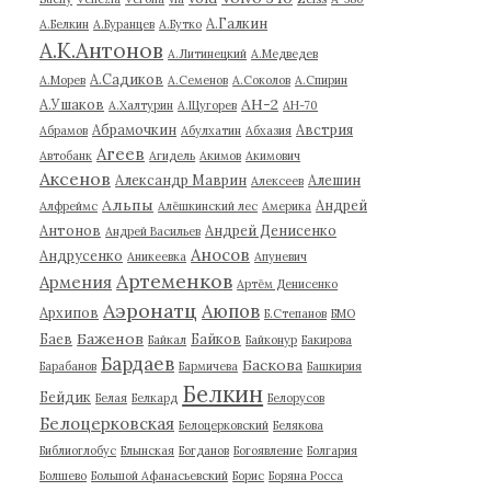
А.Галкин
А.Белкин
А.Буранцев
А.Бутко
А.К.Антонов
А.Литинецкий
А.Медведев
А.Садиков
А.Морев
А.Семенов
А.Соколов
А.Спирин
АН-2
А.Ушаков
А.Халтурин
А.Щугорев
АН-70
Абрамочкин
Австрия
Абрамов
Абулхатин
Абхазия
Агеев
Автобанк
Агидель
Акимов
Акимович
Аксенов
Александр Маврин
Алешин
Алексеев
Альпы
Андрей
Алфреймс
Алёшкинский лес
Америка
Антонов
Андрей Денисенко
Андрей Васильев
Аносов
Андрусенко
Аникеевка
Апуневич
Артеменков
Армения
Артём Денисенко
Аэронатц
Аюпов
Архипов
Б.Степанов
БМО
Баженов
Баев
Байков
Байкал
Байконур
Бакирова
Бардаев
Баскова
Барабанов
Бармичева
Башкирия
Белкин
Бейдик
Белая
Белкард
Белорусов
Белоцерковская
Белоцерковский
Белякова
Библиоглобус
Блынская
Богданов
Богоявление
Болгария
Болшево
Большой Афанасьевский
Борис
Боряна Росса