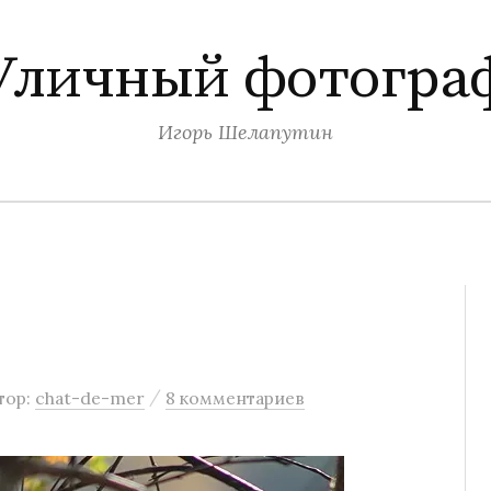
Уличный фотогра
Игорь Шелапутин
/
тор:
chat-de-mer
8 комментариев