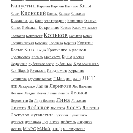
Капустин
Катя
Карелия
Карякин
Касимов
Киенский
Киев4
Кимры
Кирвас
Кириллов
Кисловодск
Клещеево городище
Клименко
Клязьма
Ковригино
Коломенское
Князев
Кобылкин
Козлов
Коньков
Колпаков
Континент
Копылов
Корин
Корягин
Корнилиевская
Коровин
Королева
Коршия
Коха
Краснов
Косых
Кравченко
Коцан
Крым
Красногорск
Кремль
Круг света
Ксения
Кузьминых
Федоровна
Кубенское озеро
Кубок ГМО
Кульков
Курдюмов
Куркино
Кул-Шариф
ЛИТ
Л.Маврин
Курникова
Курский вокзал
ЛА-8
Ларикова
Лапин
ЛЭП
Лазаренко
Лев Плоткин
Леонов
Леванов
Левдин
Левин
Ленин
Леннон
Лина
Лермонтов
Ли
Лида Ясенева
Лисковая
Лобашов
Лосев
Лосева
Лихотэ
Лопатков
Луганский
Лоскутов
Лужники
Лукашенко
Лукичев
Лукоянова
Лух
Лыхин
Любитель
Лягушкин
М'АРС
М.Найдорф
Лёнька
М.Павлушенко