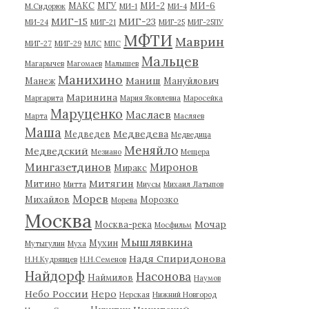
МАКС
МГУ
МИ-2
МИ-6
М.Сидорюк
МИ-1
МИ-4
МИГ-15
МИГ-23
МИ-24
МИГ-21
МИГ-25
МИГ-25ПУ
МФТИ
Маврин
МИГ-27
МИГ-29
МЛС
МПС
Мальцев
Магарычев
Магомаев
Малышев
Манихино
Маниш
Манеж
Мануйлович
Маринина
Маргарита
Мария Яковлевна
Маросейка
Маруценко
Маслаев
Марта
Масляев
Маша
Медведева
Медведев
Медведица
Меняйло
Медведский
Мезиано
Мещера
Мингазетдинов
Миронов
Миракс
Митягин
Митино
Митта
Миусы
Михаил Латыпов
Морев
Михайлов
Морозко
Морева
Москва
Мочар
Москва-река
Мосфильм
Мышлявкина
Мухин
Мутыгулин
Муха
Надя Спиридонова
Н.Н.Кудрявцев
Н.Н.Семенов
Найдорф
Насонова
Наймилов
Наумов
Небо России
Неро
Нерская
Нижний Новгород