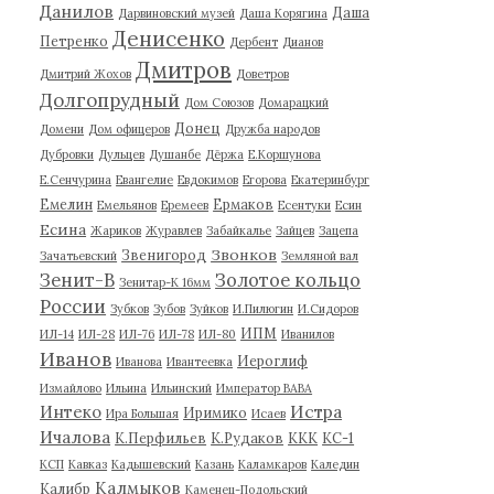
Данилов
Даша
Дарвиновский музей
Даша Корягина
Денисенко
Петренко
Дербент
Дианов
Дмитров
Дмитрий Жохов
Доветров
Долгопрудный
Дом Союзов
Домарацкий
Донец
Домени
Дом офицеров
Дружба народов
Дубровки
Дульцев
Душанбе
Дёржа
Е.Коршунова
Е.Сенчурина
Евангелие
Евдокимов
Егорова
Екатеринбург
Емелин
Ермаков
Емельянов
Еремеев
Есентуки
Есин
Есина
Жариков
Журавлев
Забайкалье
Зайцев
Зацепа
Звонков
Звенигород
Зачатьевский
Земляной вал
Зенит-В
Золотое кольцо
Зенитар-К 16мм
России
Зубков
Зубов
Зуйков
И.Пилюгин
И.Сидоров
ИПМ
ИЛ-14
ИЛ-28
ИЛ-76
ИЛ-78
ИЛ-80
Иванилов
Иванов
Иероглиф
Иванова
Ивантеевка
Измайлово
Ильина
Ильинский
Император ВАВА
Истра
Интеко
Иримико
Ира Большая
Исаев
Ичалова
К.Перфильев
К.Рудаков
ККК
КС-1
КСП
Кавказ
Кадышевский
Казань
Каламкаров
Каледин
Калмыков
Калибр
Каменец-Подольский