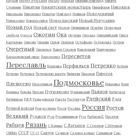
Небо России
Неро
Наумов
Нерская
Нижний Новгород
Никита
Никитский монастырь
Никитин
Николаев
Столпник
Никифоров
Новодевичий
Николаева
Николенко
Новатор
Новгород
Новиков
Новоспасский
Новый Иерусалим
Новокосино
Новороссийск
Новый год
Новый свет
Носков
Овчинников
Огарёва
Огородная
Ожогин
Ока
слобода
Одесса
Окулова
Олесько
Олимпийский
Ольга
Карталова
Ольгово
Опарин
Орлов
Орлёнок
Остафьево
Остоженка
Остров
Очеретный
Ошевенск
Павел Соколов
Павелецкий
Павлушенко
Пересветов
Парамоновский овраг
Пархоменко
Переславль
Петренко
Перфильев
Перловка
Петров
Пирогов
Петрово
Петровск
Петровские ворота
Пилюгин
Пименов
Подмосковье
Плещеево
Плохотников
Покровка
Поля
Пьянов
Путилково
Полянка
Попова
Пресня
Пушкинский
Пятигорск
Рдейский
Рдея
Пятницкая
РЖД
Развадовская
Ракета
Расторгуев
Россия
Ростов
Речной вокзал
Рождествено
Росси
Россина
Великий
Рудаков
Руза
Рукавишников
Русе
Рыбаков Е.
Рысачок
Рязань
Рябцев
С.Латыпов
С.Капица
С.Семенов
С.Штенцов
СССР
Савчук
СВЕМА
СУ-17
Садиков
Садовое кольцо
Сальников
Сан-