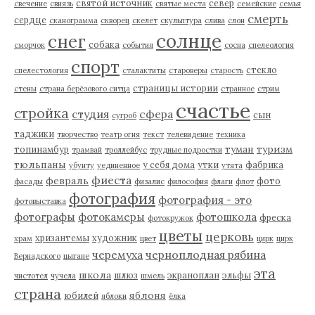
святой источник
север
свечение
свиязь
святые места
семейские
семья
смерть
сердце
сканограмма
скворец
скелет
скульптура
слива
слон
солнце
снег
собака
сморчок
события
сосна
спелеология
спорт
стекло
спелестология
сталактиты
староверы
старость
страницы истории
стены
страна берёзового ситца
странное
стрим
счастье
стройка
студия
сфера
сын
сугроб
таджики
творчество
театр огня
текст
телевидение
техника
туман
туризм
топинамбур
трамвай
троллейбус
трудные подростки
тюльпаны
у себя дома
утки
фабрика
убунту
уединенное
утята
фиеста
февраль
фото
фасады
физалис
философия
флаги
флот
фотография
фотография - это
фотовыставка
фотографы
фотокамеры
фотошкола
фреска
фотокружок
цветы
церковь
хризантемы
художник
храм
цвет
цирк
цирк
черемуха
черноплодная рябина
Вернадского
цыгане
эта
школа
шлюз
экраноплан
эльфы
чистотел
чучела
шмель
страна
яблоня
юбилей
яблоки
ёлка