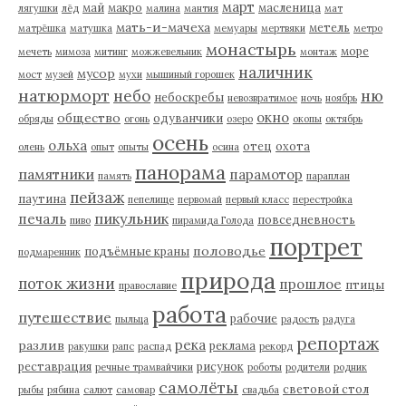
март
май
макро
масленица
лягушки
лёд
малина
мантия
мат
мать-и-мачеха
метель
матрёшка
матушка
мемуары
мертвяки
метро
монастырь
море
мечеть
мимоза
митинг
можжевельник
монтаж
наличник
мусор
мост
музей
мухи
мышиный горошек
натюрморт
небо
ню
небоскребы
невозвратимое
ночь
ноябрь
окно
общество
одуванчики
обряды
огонь
озеро
окопы
октябрь
осень
ольха
отец
охота
олень
опыт
опыты
осина
панорама
памятники
парамотор
память
параплан
пейзаж
паутина
пепелище
первомай
первый класс
перестройка
пикульник
печаль
повседневность
пиво
пирамида Голода
портрет
половодье
подъёмные краны
подмаренник
природа
поток жизни
прошлое
птицы
православие
работа
путешествие
рабочие
пыльца
радость
радуга
репортаж
река
разлив
реклама
ракушки
рапс
распад
рекорд
реставрация
рисунок
речные трамвайчики
роботы
родители
родник
самолёты
световой стол
рыбы
рябина
салют
самовар
свадьба