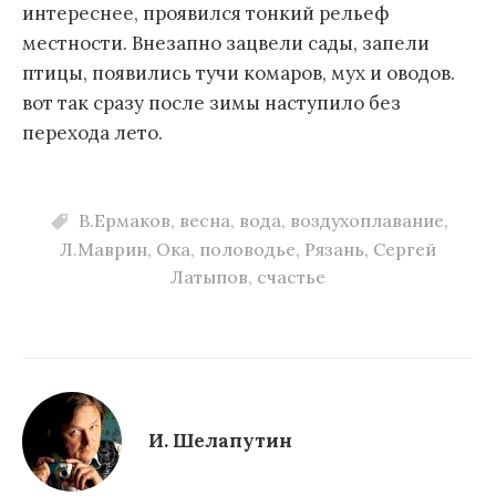
интереснее, проявился тонкий рельеф
местности. Внезапно зацвели сады, запели
птицы, появились тучи комаров, мух и оводов.
вот так сразу после зимы наступило без
перехода лето.
В.Ермаков
,
весна
,
вода
,
воздухоплавание
,
Л.Маврин
,
Ока
,
половодье
,
Рязань
,
Сергей
Латыпов
,
счастье
И. Шелапутин