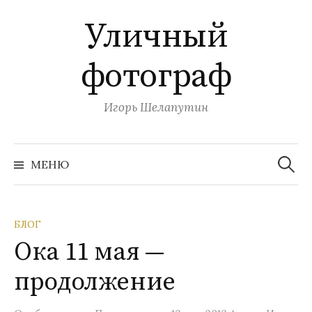
П
Уличный
е
р
фотограф
е
й
т
Игорь Шелапутин
и
к
Н
с
а
МЕНЮ
й
о
т
и
д
:
е
БЛОГ
р
Ока 11 мая —
ж
и
продолжение
м
о