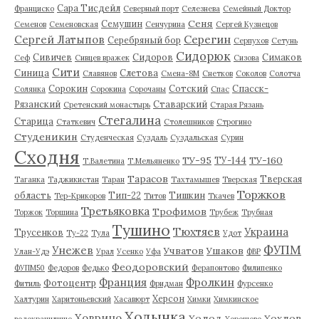
Сара Тисдейл
Франциско
Северный порт
Селезнева
Семейный Доктор
Сеня
Семушин
Семенов
Семеновская
Сенчурина
Сергей Кузнецов
Серегин
Сергей Латыпов
Серебряный бор
Серпухов
Сетунь
Сидорюк
Сивичев
Сидоров
Симаков
Сеф
Сивцев вражек
Сизова
Сити
Синица
Слетова
Славянов
Смена-8М
Снетков
Соколов
Солотча
Сорокин
Сотский
Спасск-
Солянка
Сорокина
Сорочаны
Спас
Рязанский
Ставарский
Сретенский монастырь
Старая Рязань
Стегалина
Старица
Статкевич
Столешников
Строгино
Студеникин
Студенческая
Суздаль
Суздальская
Сурин
Сходня
ТУ-95
ТУ-160
ТУ-144
Т.Валетина
Т.Мельяненко
Тарасов
Тверская
Таганка
Таджикистан
Таран
Тахтамышев
Тверская
Торжков
область
Тип-22
Тишкин
Тер-Крикоров
Титов
Ткачев
Третьяковка
Трофимов
Торжок
Торшина
Трубеж
Трубная
Тушино
Тюхтяев
Украина
Трусенков
Ту-22
Тула
Удот
ФУПМ
Унежев
Учватов
Ушаков
Улан-Удэ
Урал
Усенко
Уфа
ФВР
Феодоровский
ФУПМ50
Федоров
Федько
Ферапонтово
Филипенко
Франция
Фролкин
Фотоцентр
Фитиль
Фридман
Фурсенко
Херсон
Халтурин
Харитоньевский
Хасавюрт
Химки
Химкинское
Ходынка
Ховрино
Холод
Хохлов