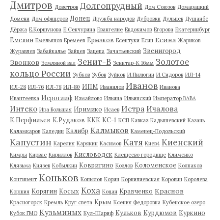
Дмитров
Долгопрудный
Доветров
Дом Союзов
Домарацкий
Донец
Домени
Дом офицеров
Дружба народов
Дубровки
Дульцев
Душанбе
Дёржа
Е.Коршунова
Е.Сенчурина
Евангелие
Евдокимов
Егорова
Екатеринбург
Есина
Емелин
Ермаков
Емельянов
Еремеев
Есентуки
Есин
Жариков
Звенигород
Журавлев
Забайкалье
Зайцев
Зацепа
Зачатьевский
Зенит-В
Золотое
Звонков
Земляной вал
Зенитар-К 16мм
кольцо России
Зубков
Зубов
Зуйков
И.Пилюгин
И.Сидоров
ИЛ-14
Иванов
ИПМ
ИЛ-28
ИЛ-76
ИЛ-78
ИЛ-80
Иванилов
Иванова
Иероглиф
Ивантеевка
Измайлово
Ильина
Ильинский
Император ВАВА
Истра
Интеко
Ичалова
Иримико
Ира Большая
Исаев
К.Перфильев
К.Рудаков
ККК
КС-1
КСП
Кавказ
Кадышевский
Казань
Калмыков
Калибр
Каламкаров
Каледин
Каменец-Подольский
Капустин
Катя
Киенский
Карелия
Карякин
Касимов
Киев4
Кисловодск
Кимры
Кирвас
Кириллов
Клещеево городище
Клименко
Ковригино
Коломенское
Клязьма
Князев
Кобылкин
Козлов
Колпаков
Коньков
Континент
Копылов
Корин
Корнилиевская
Коровин
Королева
Коха
Краснов
Корягин
Косых
Кравченко
Коршия
Коцан
Крым
Красногорск
Кремль
Круг света
Ксения Федоровна
Кубенское озеро
Кузьминых
Кульков
Курдюмов
Куркино
Кубок ГМО
Кул-Шариф