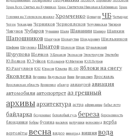
водохранилище
Хорошево
Храм Всех Святых на Кулишках
Храм Святителя Николая в Клённиках
Храм
ЧБ
Хромченко
Успения на Успенском вражке
Ценькуш
Чатырдаг
Черников
Черноплеков
Чегем
Чекандин
Чечулинская
Чигирев
Чубаров
Шананин
Шапкин
Чикунов
Чувашия
Шаля
Шапиро
Шапошников
Шильников
Шаргунов
Шелапутин
Шендерович
Шматов
Шифрин
Шкуленко
Шолохов
Шпак
Шуваловский
Шурупова
Щелчков
Э.Ермаков
Экомасов
Электроугли
Эльтюбю
Ю.Волков
Ю.Зуйков
Ю.Козырев
Ю.Митягин
Ю.П.Петров
Яблоки на снегу
Ю.Разгуляев
Ю12
Юрасов
Юрьева
ЯК-130
Яковлева
Ярославль
Якушина
Яндульская
Янин
Янушкевич
авиация
авиамузей
Ярославская область
Ярошенко
абажур
аз грешный
автомобили
автопортрет
архивы
архитектура
астра
африканцы
бабье лето
береза
байдарка
бездомные
белолобый гусь
беременность
верба
бузина
блондинки
бобры
василек
ватрушки
велосипед
весна
вода
вишня
вертолёты
видео
виноград