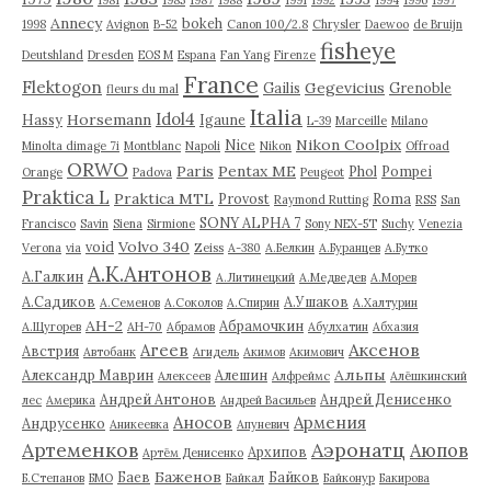
1981
1985
1987
1988
1991
1992
1994
1996
1997
Annecy
bokeh
1998
Avignon
B-52
Canon 100/2.8
Chrysler
Daewoo
de Bruijn
fisheye
Deutshland
Dresden
EOS M
Espana
Fan Yang
Firenze
France
Flektogon
Gegevicius
Gailis
Grenoble
fleurs du mal
Italia
Idol4
Horsemann
Hassy
Igaune
L-39
Marceille
Milano
Nikon Coolpix
Nice
Minolta dimage 7i
Montblanc
Napoli
Nikon
Offroad
ORWO
Paris
Pentax ME
Phol
Pompei
Orange
Padova
Peugeot
Praktica L
Praktica MTL
Provost
Roma
Raymond Rutting
RSS
San
SONY ALPHA 7
Francisco
Savin
Siena
Sirmione
Sony NEX-5T
Suchy
Venezia
Volvo 340
void
Verona
via
Zeiss
А-380
А.Белкин
А.Буранцев
А.Бутко
А.К.Антонов
А.Галкин
А.Литинецкий
А.Медведев
А.Морев
А.Садиков
А.Ушаков
А.Семенов
А.Соколов
А.Спирин
А.Халтурин
АН-2
Абрамочкин
А.Щугорев
АН-70
Абрамов
Абулхатин
Абхазия
Аксенов
Агеев
Австрия
Автобанк
Агидель
Акимов
Акимович
Альпы
Александр Маврин
Алешин
Алексеев
Алфреймс
Алёшкинский
Андрей Антонов
Андрей Денисенко
лес
Америка
Андрей Васильев
Аносов
Армения
Андрусенко
Аникеевка
Апуневич
Артеменков
Аэронатц
Аюпов
Архипов
Артём Денисенко
Баженов
Баев
Байков
Б.Степанов
БМО
Байкал
Байконур
Бакирова