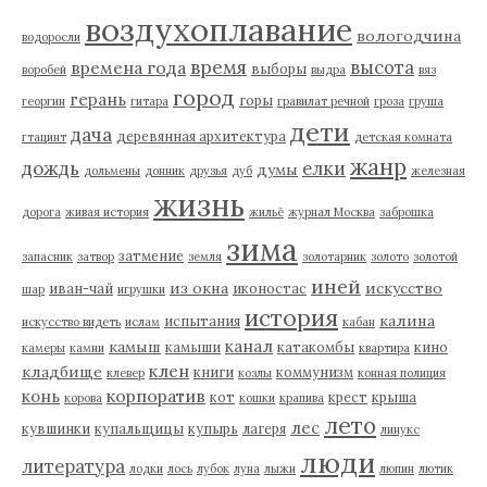
воздухоплавание
вологодчина
водоросли
время
высота
времена года
выборы
воробей
выдра
вяз
город
герань
горы
георгин
гитара
гравилат речной
гроза
груша
дети
дача
деревянная архитектура
гтацинт
детская комната
жанр
дождь
елки
думы
дольмены
донник
друзья
дуб
железная
жизнь
дорога
живая история
жильё
журнал Москва
заброшка
зима
затмение
запасник
затвор
земля
золотарник
золото
золотой
иней
из окна
искусство
иван-чай
иконостас
шар
игрушки
история
калина
испытания
искусство видеть
ислам
кабан
канал
камыш
камыши
катакомбы
кино
камеры
камни
квартира
клен
кладбище
книги
коммунизм
клевер
козлы
конная полиция
корпоратив
конь
кот
крест
крыша
корова
кошки
крапива
лето
лес
кувшинки
купальщицы
купырь
лагеря
линукс
люди
литература
лодки
лось
лубок
луна
лыжи
люпин
лютик