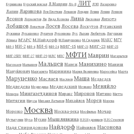
ЛИТ
Л.Маврин
Курникова
Курский вокзал
ЛА-8
ЛЭП
Лазаренко
Ларикова
Лапин
Лев Плоткин
Леванов
Левдин
Левин
Ленин
Леннон
Лина
Леонов
Лихотэ
Лермонтов
Ли
Лида Ясенева
Лисковая
Лобашов
Лосев
Лосева
Луганский
Лоскутов
Лопатков
Лужники
Лукашенко
Лукичев
Лукоянова
Лух
Лыхин
Любитель
Лягушкин
М'АРС
М.Найдорф
МАКС
МГУ
Лёнька
М.Павлушенко
М.Сидорюк
МИГ-15
МИГ-23
МИ-2
МИ-6
МИ-1
МИ-4
МИ-24
МИГ-21
МИГ-25
МФТИ
Маврин
МИГ-25ПУ
МИГ-27
МИГ-29
МЛС
МПС
Магарычев
Мальцев
Манихино
Маниш
Манеж
Магомаев
Малышев
Маринина
Мануйлович
Маргарита
Мария Яковлевна
Маросейка
Марта
Маруценко
Маша
Маслаев
Медведев
Масляев
Меняйло
Медведева
Медведский
Медведица
Мезиано
Мингазетдинов
Миронов
Миракс
Митино
Мещера
Митта
Морев
Митягин
Михайлов
Миусы
Михаил Латыпов
Морева
Москва
Мочар
Морозко
Москва-река
Мосфильм
Мышлявкина
Мухин
Мутыгулин
Муха
Н.Н.Кудрявцев
Н.Н.Семенов
Найдорф
Насонова
Надя Спиридонова
Наймилов