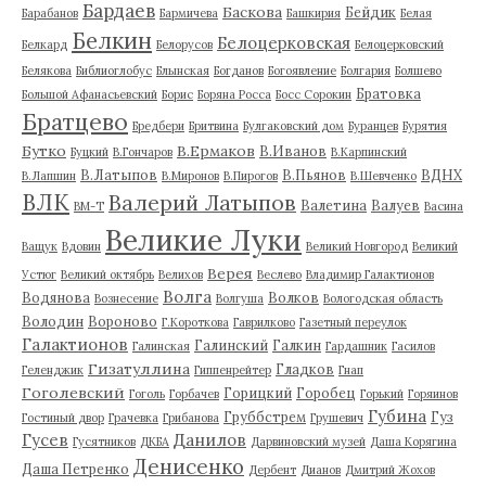
Бардаев
Баскова
Бейдик
Барабанов
Бармичева
Башкирия
Белая
Белкин
Белоцерковская
Белкард
Белорусов
Белоцерковский
Белякова
Библиоглобус
Блынская
Богданов
Богоявление
Болгария
Болшево
Братовка
Большой Афанасьевский
Борис
Боряна Росса
Босс Сорокин
Братцево
Бредбери
Бритвина
Булгаковский дом
Буранцев
Бурятия
Бутко
В.Ермаков
В.Иванов
Буцкий
В.Гончаров
В.Карпинский
В.Латыпов
В.Пьянов
ВДНХ
В.Лапшин
В.Миронов
В.Пирогов
В.Шевченко
ВЛК
Валерий Латыпов
Валетина
Валуев
ВМ-Т
Васина
Великие Луки
Ващук
Вдовин
Великий Новгород
Великий
Верея
Устюг
Великий октябрь
Велихов
Веслево
Владимир Галактионов
Волга
Водянова
Волков
Вознесение
Волгуша
Вологодская область
Володин
Вороново
Г.Короткова
Гаврилково
Газетный переулок
Галактионов
Галинский
Галкин
Галинская
Гардашник
Гасилов
Гизатуллина
Гладков
Геленджик
Гиппенрейтер
Гнап
Гоголевский
Горицкий
Горобец
Гоголь
Горбачев
Горький
Горяинов
Губина
Груббстрем
Гуз
Гостиный двор
Грачевка
Грибанова
Грушевич
Гусев
Данилов
Гусятников
ДКБА
Дарвиновский музей
Даша Корягина
Денисенко
Даша Петренко
Дербент
Дианов
Дмитрий Жохов