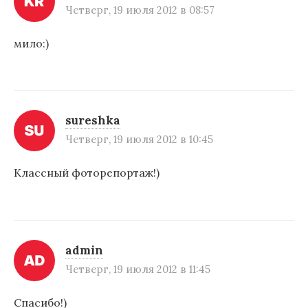
Четверг, 19 июля 2012 в 08:57
я
п
мило:)
о
з
а
sureshka
п
Четверг, 19 июля 2012 в 10:45
и
Классный фоторепортаж!)
с
я
м
admin
Четверг, 19 июля 2012 в 11:45
Спасибо!)