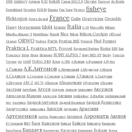
Annecy
bokeh
1998
Avignon
B-52
Canon 100/2.8
Chrysler
Daewoo
de Bruijn
fisheye
Deutshland
Dresden
EOS M
Espana
Fan Yang
Firenze
France
Flektogon
Gegevicius
Gailis
Grenoble
fleurs du mal
Italia
Idol4
Horsemann
Hassy
Igaune
L-39
Marceille
Milano
Nikon Coolpix
Nice
Minolta dimage 7i
Montblanc
Napoli
Nikon
Offroad
ORWO
Paris
Pentax ME
Phol
Pompei
Orange
Padova
Peugeot
Praktica L
Praktica MTL
Provost
Roma
Raymond Rutting
RSS
San
SONY ALPHA 7
Francisco
Savin
Siena
Sirmione
Sony NEX-5T
Suchy
Venezia
Volvo 340
void
Verona
via
Zeiss
А-380
А.Белкин
А.Буранцев
А.Бутко
А.К.Антонов
А.Галкин
А.Литинецкий
А.Медведев
А.Морев
А.Садиков
А.Ушаков
А.Семенов
А.Соколов
А.Спирин
А.Халтурин
АН-2
Абрамочкин
А.Щугорев
АН-70
Абрамов
Абулхатин
Абхазия
Аксенов
Агеев
Австрия
Автобанк
Агидель
Акимов
Акимович
Альпы
Александр Маврин
Алешин
Алексеев
Алфреймс
Алёшкинский
Андрей Антонов
Андрей Денисенко
лес
Америка
Андрей Васильев
Аносов
Армения
Андрусенко
Аникеевка
Апуневич
Артеменков
Аэронатц
Аюпов
Архипов
Артём Денисенко
Баженов
Баев
Байков
Б.Степанов
БМО
Байкал
Байконур
Бакирова
Бардаев
Баскова
Бейдик
Барабанов
Бармичева
Башкирия
Белая