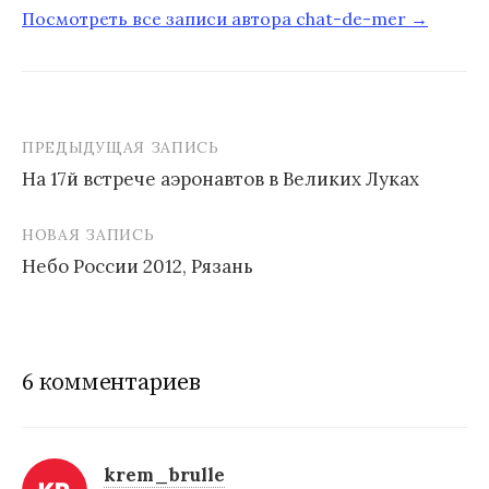
Посмотреть все записи автора chat-de-mer →
ПРЕДЫДУЩАЯ ЗАПИСЬ
На 17й встрече аэронавтов в Великих Луках
Н
НОВАЯ ЗАПИСЬ
а
Небо России 2012, Рязань
в
и
г
6 комментариев
а
ц
и
krem_brulle