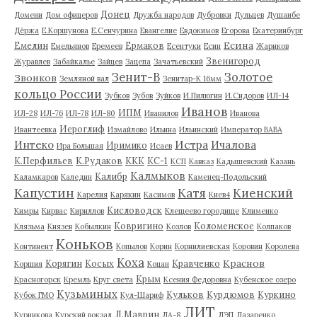
Донец
Домени
Дом офицеров
Дружба народов
Дубровки
Дульцев
Душанбе
Дёржа
Е.Коршунова
Е.Сенчурина
Евангелие
Евдокимов
Егорова
Екатеринбург
Есина
Емелин
Ермаков
Емельянов
Еремеев
Есентуки
Есин
Жариков
Звенигород
Журавлев
Забайкалье
Зайцев
Зацепа
Зачатьевский
Зенит-В
Золотое
Звонков
Земляной вал
Зенитар-К 16мм
кольцо России
Зубков
Зубов
Зуйков
И.Пилюгин
И.Сидоров
ИЛ-14
Иванов
ИПМ
ИЛ-28
ИЛ-76
ИЛ-78
ИЛ-80
Иванилов
Иванова
Иероглиф
Ивантеевка
Измайлово
Ильина
Ильинский
Император ВАВА
Истра
Интеко
Ичалова
Иримико
Ира Большая
Исаев
К.Перфильев
К.Рудаков
ККК
КС-1
КСП
Кавказ
Кадышевский
Казань
Калмыков
Калибр
Каламкаров
Каледин
Каменец-Подольский
Капустин
Катя
Киенский
Карелия
Карякин
Касимов
Киев4
Кисловодск
Кимры
Кирвас
Кириллов
Клещеево городище
Клименко
Ковригино
Коломенское
Клязьма
Князев
Кобылкин
Козлов
Колпаков
Коньков
Континент
Копылов
Корин
Корнилиевская
Коровин
Королева
Коха
Краснов
Корягин
Косых
Кравченко
Коршия
Коцан
Крым
Красногорск
Кремль
Круг света
Ксения Федоровна
Кубенское озеро
Кузьминых
Кульков
Курдюмов
Куркино
Кубок ГМО
Кул-Шариф
ЛИТ
Л.Маврин
Курникова
Курский вокзал
ЛА-8
ЛЭП
Лазаренко