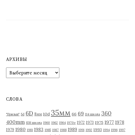
АРХИВЫ
А
р
х
и
в
СЛОВА
ы
35мм
6D
360
69
10d
66
8мм
"Призыв"
5d
114 школа
400mm
1977
1978
1975
1972
1973
838 школа
1960
1962
1964
1970е
1980
1983
1989
1993
1979
1981
1985
1987
1988
1991
1992
1994
1996
1997