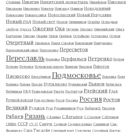
Никитский монастырь
Никитин
Николаев
Столпник
Никифоров
Новодевичий
Николаева
Николенко
Новатор
Новгород
Новиков
Новоспасский
Новый Иерусалим
Новокосино
Новороссийск
Новый год
Новый свет
Носков
Овчинников
Огарёва
Огородная
Ожогин
Ока
слобода
Одесса
Окулова
Олесько
Олимпийский
Ольга
Карталова
Ольгово
Опарин
Орлов
Орлёнок
Остафьево
Остоженка
Остров
Очеретный
Ошевенск
Павел Соколов
Павелецкий
Павлушенко
Пересветов
Парамоновский овраг
Пархоменко
Переславль
Петренко
Перфильев
Перловка
Петров
Пирогов
Петрово
Петровск
Петровские ворота
Пилюгин
Пименов
Подмосковье
Плещеево
Плохотников
Покровка
Поля
Пьянов
Путилково
Полянка
Попова
Пресня
Пушкинский
Пятигорск
Рдейский
Рдея
Пятницкая
РЖД
Развадовская
Ракета
Расторгуев
Россия
Ростов
Речной вокзал
Рождествено
Росси
Россина
Великий
Рудаков
Руза
Рукавишников
Русе
Рыбаков Е.
Рысачок
Рязань
Рябцев
С.Латыпов
С.Капица
С.Семенов
С.Штенцов
СССР
Савчук
СВЕМА
СУ-17
Садиков
Садовое кольцо
Сальников
Сан-
Сара Тисдейл
Франциско
Северный порт
Селезнева
Семейный Доктор