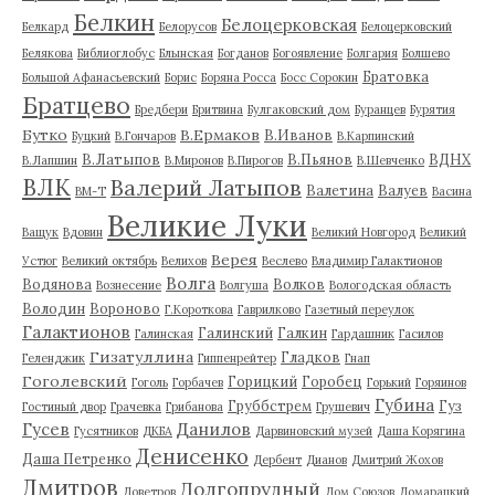
Белкин
Белоцерковская
Белкард
Белорусов
Белоцерковский
Белякова
Библиоглобус
Блынская
Богданов
Богоявление
Болгария
Болшево
Братовка
Большой Афанасьевский
Борис
Боряна Росса
Босс Сорокин
Братцево
Бредбери
Бритвина
Булгаковский дом
Буранцев
Бурятия
Бутко
В.Ермаков
В.Иванов
Буцкий
В.Гончаров
В.Карпинский
В.Латыпов
В.Пьянов
ВДНХ
В.Лапшин
В.Миронов
В.Пирогов
В.Шевченко
ВЛК
Валерий Латыпов
Валетина
Валуев
ВМ-Т
Васина
Великие Луки
Ващук
Вдовин
Великий Новгород
Великий
Верея
Устюг
Великий октябрь
Велихов
Веслево
Владимир Галактионов
Волга
Водянова
Волков
Вознесение
Волгуша
Вологодская область
Володин
Вороново
Г.Короткова
Гаврилково
Газетный переулок
Галактионов
Галинский
Галкин
Галинская
Гардашник
Гасилов
Гизатуллина
Гладков
Геленджик
Гиппенрейтер
Гнап
Гоголевский
Горицкий
Горобец
Гоголь
Горбачев
Горький
Горяинов
Губина
Груббстрем
Гуз
Гостиный двор
Грачевка
Грибанова
Грушевич
Гусев
Данилов
Гусятников
ДКБА
Дарвиновский музей
Даша Корягина
Денисенко
Даша Петренко
Дербент
Дианов
Дмитрий Жохов
Дмитров
Долгопрудный
Доветров
Дом Союзов
Домарацкий