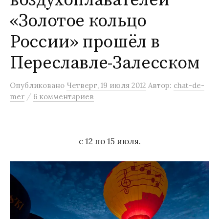
воздухоплавателей
м
«Золотое кольцо
у
России» прошёл в
Переславле-Залесском
Опубликовано
Четверг, 19 июля 2012
Автор:
chat-de-
/
mer
6 комментариев
с 12 по 15 июля.