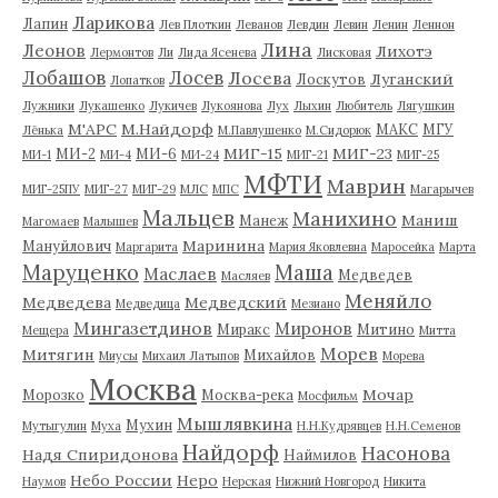
Ларикова
Лапин
Лев Плоткин
Леванов
Левдин
Левин
Ленин
Леннон
Лина
Леонов
Лихотэ
Лермонтов
Ли
Лида Ясенева
Лисковая
Лобашов
Лосев
Лосева
Луганский
Лоскутов
Лопатков
Лужники
Лукашенко
Лукичев
Лукоянова
Лух
Лыхин
Любитель
Лягушкин
М'АРС
М.Найдорф
МАКС
МГУ
Лёнька
М.Павлушенко
М.Сидорюк
МИГ-15
МИГ-23
МИ-2
МИ-6
МИ-1
МИ-4
МИ-24
МИГ-21
МИГ-25
МФТИ
Маврин
МИГ-25ПУ
МИГ-27
МИГ-29
МЛС
МПС
Магарычев
Мальцев
Манихино
Маниш
Манеж
Магомаев
Малышев
Маринина
Мануйлович
Маргарита
Мария Яковлевна
Маросейка
Марта
Маруценко
Маша
Маслаев
Медведев
Масляев
Меняйло
Медведева
Медведский
Медведица
Мезиано
Мингазетдинов
Миронов
Миракс
Митино
Мещера
Митта
Морев
Митягин
Михайлов
Миусы
Михаил Латыпов
Морева
Москва
Мочар
Морозко
Москва-река
Мосфильм
Мышлявкина
Мухин
Мутыгулин
Муха
Н.Н.Кудрявцев
Н.Н.Семенов
Найдорф
Насонова
Надя Спиридонова
Наймилов
Небо России
Неро
Наумов
Нерская
Нижний Новгород
Никита