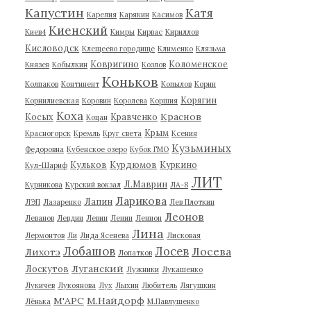
Капустин
Катя
Карелия
Карякин
Касимов
Киенский
Киев4
Кимры
Кирвас
Кириллов
Кисловодск
Клещеево городище
Клименко
Клязьма
Ковригино
Коломенское
Князев
Кобылкин
Козлов
Коньков
Колпаков
Континент
Копылов
Корин
Корягин
Корнилиевская
Коровин
Королева
Коршия
Коха
Краснов
Косых
Кравченко
Коцан
Крым
Красногорск
Кремль
Круг света
Ксения
Кузьминых
Федоровна
Кубенское озеро
Кубок ГМО
Кульков
Курдюмов
Куркино
Кул-Шариф
ЛИТ
Л.Маврин
Курникова
Курский вокзал
ЛА-8
Ларикова
Лапин
ЛЭП
Лазаренко
Лев Плоткин
Леонов
Леванов
Левдин
Левин
Ленин
Леннон
Лина
Лермонтов
Ли
Лида Ясенева
Лисковая
Лобашов
Лосев
Лосева
Лихотэ
Лопатков
Луганский
Лоскутов
Лужники
Лукашенко
Лукичев
Лукоянова
Лух
Лыхин
Любитель
Лягушкин
М'АРС
М.Найдорф
Лёнька
М.Павлушенко