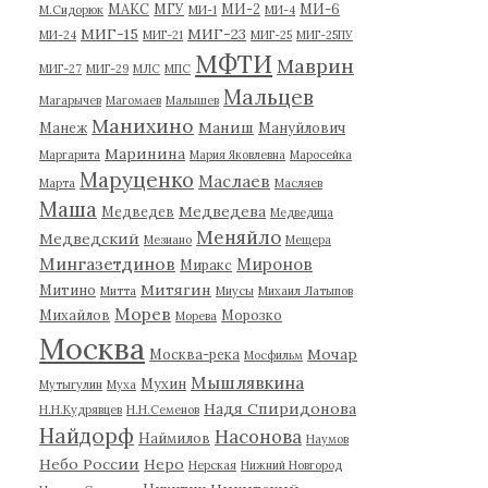
МАКС
МГУ
МИ-2
МИ-6
М.Сидорюк
МИ-1
МИ-4
МИГ-15
МИГ-23
МИ-24
МИГ-21
МИГ-25
МИГ-25ПУ
МФТИ
Маврин
МИГ-27
МИГ-29
МЛС
МПС
Мальцев
Магарычев
Магомаев
Малышев
Манихино
Маниш
Манеж
Мануйлович
Маринина
Маргарита
Мария Яковлевна
Маросейка
Маруценко
Маслаев
Марта
Масляев
Маша
Медведева
Медведев
Медведица
Меняйло
Медведский
Мезиано
Мещера
Мингазетдинов
Миронов
Миракс
Митягин
Митино
Митта
Миусы
Михаил Латыпов
Морев
Михайлов
Морозко
Морева
Москва
Мочар
Москва-река
Мосфильм
Мышлявкина
Мухин
Мутыгулин
Муха
Надя Спиридонова
Н.Н.Кудрявцев
Н.Н.Семенов
Найдорф
Насонова
Наймилов
Наумов
Небо России
Неро
Нерская
Нижний Новгород