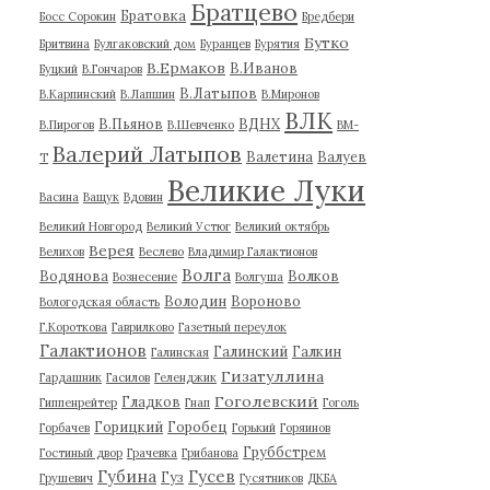
Братцево
Братовка
Босс Сорокин
Бредбери
Бутко
Бритвина
Булгаковский дом
Буранцев
Бурятия
В.Ермаков
В.Иванов
Буцкий
В.Гончаров
В.Латыпов
В.Карпинский
В.Лапшин
В.Миронов
ВЛК
В.Пьянов
ВДНХ
В.Пирогов
В.Шевченко
ВМ-
Валерий Латыпов
Валетина
Валуев
Т
Великие Луки
Васина
Ващук
Вдовин
Великий Новгород
Великий Устюг
Великий октябрь
Верея
Велихов
Веслево
Владимир Галактионов
Волга
Водянова
Волков
Вознесение
Волгуша
Володин
Вороново
Вологодская область
Г.Короткова
Гаврилково
Газетный переулок
Галактионов
Галинский
Галкин
Галинская
Гизатуллина
Гардашник
Гасилов
Геленджик
Гоголевский
Гладков
Гиппенрейтер
Гнап
Гоголь
Горицкий
Горобец
Горбачев
Горький
Горяинов
Груббстрем
Гостиный двор
Грачевка
Грибанова
Губина
Гусев
Гуз
Грушевич
Гусятников
ДКБА