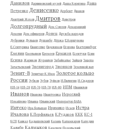
Данилов
Даша
Дарвиновский музей
Даша Корягина
Денисенко
Петренко
Дербент
Дианов
Дмитров
Дмитрий Жохов
Доветров
Долгопрудный
Дом Союзов
Домарацкий
Донец
Домени
Дом офицеров
Дружба народов
Дубровки
Дульцев
Душанбе
Дёржа
Е.Коршунова
Е.Сенчурина
Евангелие
Евдокимов
Егорова
Екатеринбург
Емелин
Ермаков
Емельянов
Еремеев
Есентуки
Есин
Есина
Жариков
Журавлев
Забайкалье
Зайцев
Зацепа
Звонков
Звенигород
Зачатьевский
Земляной вал
Зенит-В
Золотое кольцо
Зенитар-К 16мм
России
Зубков
Зубов
Зуйков
И.Пилюгин
И.Сидоров
ИПМ
ИЛ-14
ИЛ-28
ИЛ-76
ИЛ-78
ИЛ-80
Иванилов
Иванов
Иероглиф
Иванова
Ивантеевка
Измайлово
Ильина
Ильинский
Император ВАВА
Истра
Интеко
Иримико
Ира Большая
Исаев
Ичалова
К.Перфильев
К.Рудаков
ККК
КС-1
КСП
Кавказ
Кадышевский
Казань
Каламкаров
Каледин
Калмыков
Калибр
Каменец-Подольский