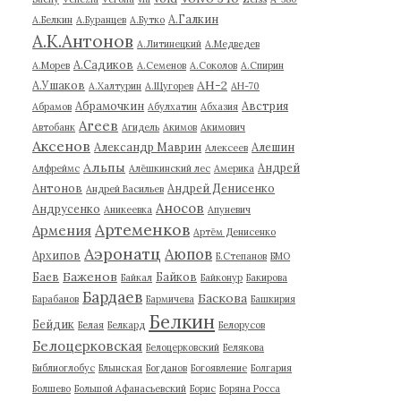
А.Галкин
А.Белкин
А.Буранцев
А.Бутко
А.К.Антонов
А.Литинецкий
А.Медведев
А.Садиков
А.Морев
А.Семенов
А.Соколов
А.Спирин
АН-2
А.Ушаков
А.Халтурин
А.Щугорев
АН-70
Абрамочкин
Австрия
Абрамов
Абулхатин
Абхазия
Агеев
Автобанк
Агидель
Акимов
Акимович
Аксенов
Александр Маврин
Алешин
Алексеев
Альпы
Андрей
Алфреймс
Алёшкинский лес
Америка
Антонов
Андрей Денисенко
Андрей Васильев
Аносов
Андрусенко
Аникеевка
Апуневич
Артеменков
Армения
Артём Денисенко
Аэронатц
Аюпов
Архипов
Б.Степанов
БМО
Баженов
Баев
Байков
Байкал
Байконур
Бакирова
Бардаев
Баскова
Барабанов
Бармичева
Башкирия
Белкин
Бейдик
Белая
Белкард
Белорусов
Белоцерковская
Белоцерковский
Белякова
Библиоглобус
Блынская
Богданов
Богоявление
Болгария
Болшево
Большой Афанасьевский
Борис
Боряна Росса