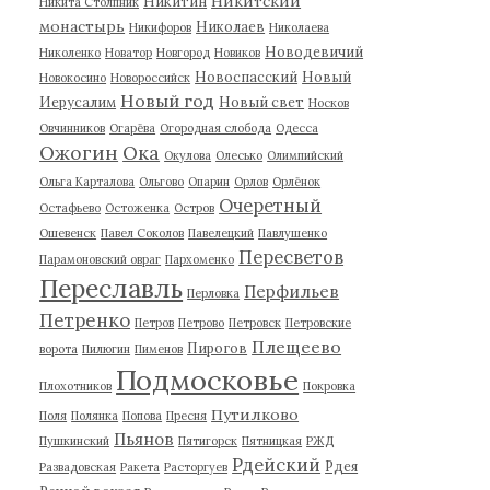
Никитский
Никитин
Никита Столпник
монастырь
Николаев
Никифоров
Николаева
Новодевичий
Николенко
Новатор
Новгород
Новиков
Новоспасский
Новый
Новокосино
Новороссийск
Новый год
Иерусалим
Новый свет
Носков
Овчинников
Огарёва
Огородная слобода
Одесса
Ожогин
Ока
Окулова
Олесько
Олимпийский
Ольга Карталова
Ольгово
Опарин
Орлов
Орлёнок
Очеретный
Остафьево
Остоженка
Остров
Ошевенск
Павел Соколов
Павелецкий
Павлушенко
Пересветов
Парамоновский овраг
Пархоменко
Переславль
Перфильев
Перловка
Петренко
Петров
Петрово
Петровск
Петровские
Плещеево
Пирогов
ворота
Пилюгин
Пименов
Подмосковье
Плохотников
Покровка
Путилково
Поля
Полянка
Попова
Пресня
Пьянов
Пушкинский
Пятигорск
Пятницкая
РЖД
Рдейский
Рдея
Развадовская
Ракета
Расторгуев