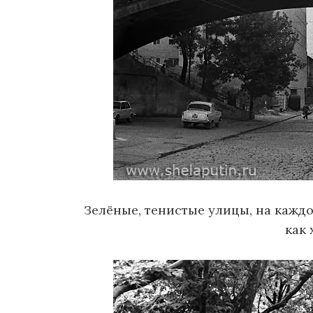
Зелёные, тенистые улицы, на кажд
как 