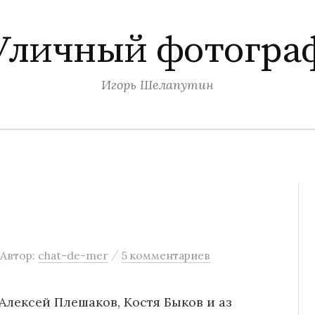
Уличный фотогра
Игорь Шелапутин
/
Автор:
chat-de-mer
5 комментариев
 Алексей Плешаков, Костя Быков и аз