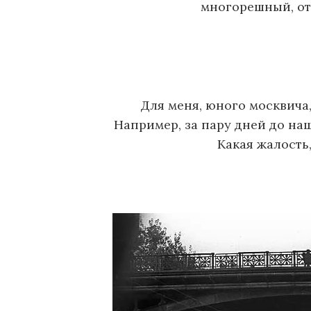
многорешный, от
о
м
у
Для меня, юного москвича,
Например, за пару дней до на
Какая жалость,