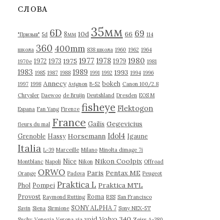
в
СЛОВА
ы
35мм
6D
69
10d
66
8мм
"Призыв"
5d
114
360
400mm
школа
838 школа
1960
1962
1964
1977
1980
1978
1975
1972
1973
1979
1970е
1981
1983
1989
1993
1985
1987
1988
1991
1992
1994
1996
Annecy
bokeh
1997
1998
Avignon
B-52
Canon 100/2.8
Chrysler
Daewoo
de Bruijn
Deutshland
Dresden
EOS M
fisheye
Flektogon
Espana
Fan Yang
Firenze
France
Gegevicius
Gailis
fleurs du mal
Idol4
Horsemann
Grenoble
Hassy
Igaune
Italia
L-39
Marceille
Milano
Minolta dimage 7i
Nikon Coolpix
Nice
Montblanc
Napoli
Nikon
Offroad
ORWO
Paris
Pentax ME
Orange
Padova
Peugeot
Praktica L
Praktica MTL
Phol
Pompei
Provost
Roma
Raymond Rutting
RSS
San Francisco
SONY ALPHA 7
Savin
Siena
Sirmione
Sony NEX-5T
Volvo 340
void
Suchy
Venezia
Verona
via
Zeiss
А-380