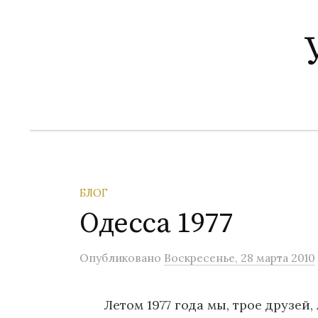
П
е
р
е
й
т
и
к
с
о
БЛОГ
д
Одесса 1977
е
р
Опубликовано
Воскресенье, 28 марта 2010
ж
и
Летом 1977 года мы, трое друзей,
м