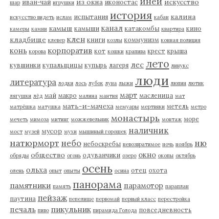
иней
из окна
искусство
иван-чай
иконостас
шар
игрушки
история
калина
испытания
искусство видеть
ислам
кабан
канал
камыш
камыши
катакомбы
кино
камеры
камни
квартира
клен
кладбище
книги
коммунизм
клевер
козлы
конная полиция
корпоратив
конь
кот
крест
крыша
корова
кошки
крапива
лето
лес
кувшинки
купальщицы
купырь
лагеря
линукс
люди
литература
лодки
лось
лубок
луна
лыжи
люпин
лютик
март
май
макро
масленица
лягушки
лёд
малина
мантия
мат
мать-и-мачеха
метель
матрёшка
матушка
мемуары
мертвяки
метро
монастырь
море
мечеть
мимоза
митинг
можжевельник
монтаж
наличник
мусор
мост
музей
мухи
мышиный горошек
натюрморт
небо
ню
небоскребы
невозвратимое
ночь
ноябрь
окно
общество
одуванчики
обряды
огонь
озеро
окопы
октябрь
осень
ольха
отец
охота
олень
опыт
опыты
осина
панорама
памятники
парамотор
память
параплан
пейзаж
паутина
пепелище
первомай
первый класс
перестройка
пикульник
печаль
повседневность
пиво
пирамида Голода