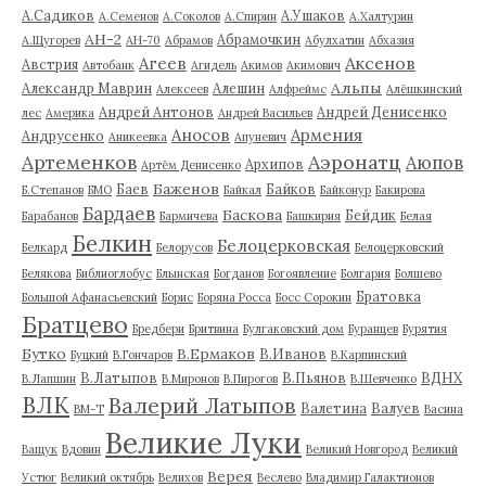
А.Садиков
А.Ушаков
А.Семенов
А.Соколов
А.Спирин
А.Халтурин
АН-2
Абрамочкин
А.Щугорев
АН-70
Абрамов
Абулхатин
Абхазия
Аксенов
Агеев
Австрия
Автобанк
Агидель
Акимов
Акимович
Альпы
Александр Маврин
Алешин
Алексеев
Алфреймс
Алёшкинский
Андрей Антонов
Андрей Денисенко
лес
Америка
Андрей Васильев
Аносов
Армения
Андрусенко
Аникеевка
Апуневич
Артеменков
Аэронатц
Аюпов
Архипов
Артём Денисенко
Баженов
Баев
Байков
Б.Степанов
БМО
Байкал
Байконур
Бакирова
Бардаев
Баскова
Бейдик
Барабанов
Бармичева
Башкирия
Белая
Белкин
Белоцерковская
Белкард
Белорусов
Белоцерковский
Белякова
Библиоглобус
Блынская
Богданов
Богоявление
Болгария
Болшево
Братовка
Большой Афанасьевский
Борис
Боряна Росса
Босс Сорокин
Братцево
Бредбери
Бритвина
Булгаковский дом
Буранцев
Бурятия
Бутко
В.Ермаков
В.Иванов
Буцкий
В.Гончаров
В.Карпинский
В.Латыпов
В.Пьянов
ВДНХ
В.Лапшин
В.Миронов
В.Пирогов
В.Шевченко
ВЛК
Валерий Латыпов
Валетина
Валуев
ВМ-Т
Васина
Великие Луки
Ващук
Вдовин
Великий Новгород
Великий
Верея
Устюг
Великий октябрь
Велихов
Веслево
Владимир Галактионов