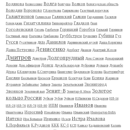
Волга
Водянова
Волков
Вознесение
Волгуша
Вологодская область
Володин
Вороново
Г.Короткова
Гаврилково
Газетный переулок
Галактионов
Галинский
Галкин
Галинская
Гардашник
Гасилов
Гизатуллина
Гладков
Геленджик
Гиппенрейтер
Гнап
Гоголевский
Горицкий
Горобец
Гоголь
Горбачев
Горький
Горяинов
Губина
Груббстрем
Гуз
Гостиный двор
Грачевка
Грибанова
Грушевич
Гусев
Данилов
Гусятников
ДКБА
Дарвиновский музей
Даша Корягина
Денисенко
Даша Петренко
Дербент
Дианов
Дмитрий Жохов
Дмитров
Долгопрудный
Доветров
Дом Союзов
Домарацкий
Донец
Домени
Дом офицеров
Дружба народов
Дубровки
Дульцев
Душанбе
Дёржа
Е.Коршунова
Е.Сенчурина
Евангелие
Евдокимов
Егорова
Екатеринбург
Есина
Емелин
Ермаков
Емельянов
Еремеев
Есентуки
Есин
Жариков
Звенигород
Журавлев
Забайкалье
Зайцев
Зацепа
Зачатьевский
Зенит-В
Золотое
Звонков
Земляной вал
Зенитар-К 16мм
кольцо России
Зубков
Зубов
Зуйков
И.Пилюгин
И.Сидоров
ИЛ-14
Иванов
ИПМ
ИЛ-28
ИЛ-76
ИЛ-78
ИЛ-80
Иванилов
Иванова
Иероглиф
Ивантеевка
Измайлово
Ильина
Ильинский
Император ВАВА
Истра
Интеко
Ичалова
Иримико
Ира Большая
Исаев
К.Перфильев
К.Рудаков
ККК
КС-1
КСП
Кавказ
Кадышевский
Казань