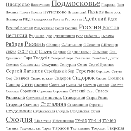
Подмосковье
Плещеево
Плохотников
Покровка
Поля
Пьянов
Путилково
Полянка
Попова
Пресня
Пушкинский
Пятигорск
Рдейский
Рдея
Пятницкая
РЖД
Развадовская
Ракета
Расторгуев
Россия
Ростов
Речной вокзал
Рождествено
Росси
Россина
Великий
Рудаков
Руза
Рукавишников
Русе
Рыбаков Е.
Рысачок
Рязань
Рябцев
С.Латыпов
С.Капица
С.Семенов
С.Штенцов
СССР
Савчук
СВЕМА
СУ-17
Садиков
Садовое кольцо
Сальников
Сан-
Сара Тисдейл
Франциско
Северный порт
Селезнева
Семейный Доктор
Сеня
Семушин
Семенов
Семеновская
Сенчурина
Сергей Кузнецов
Серегин
Сергей Латыпов
Серебряный бор
Серпухов
Сетунь
Сидорюк
Сивичев
Сидоров
Симаков
Сеф
Сивцев вражек
Сизова
Сити
Синица
Слетова
Славянов
Смена-8М
Снетков
Соколов
Солотча
Сорокин
Сотский
Спасск-
Солянка
Сорокина
Сорочаны
Спас
Рязанский
Ставарский
Сретенский монастырь
Старая Рязань
Стегалина
Старица
Статкевич
Столешников
Строгино
Студеникин
Студенческая
Суздаль
Суздальская
Сурин
Сходня
ТУ-95
ТУ-160
ТУ-144
Т.Валетина
Т.Мельяненко
Тарасов
Тверская
Таганка
Таджикистан
Таран
Тахтамышев
Тверская