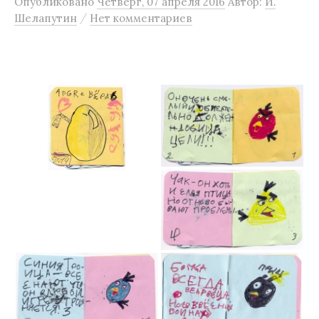
Опубликовано
Четверг, 07 апреля 2016
Автор:
И.
м
/
Шелапутин
Нет комментариев
у