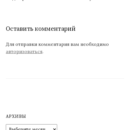
в
и
г
Оставить комментарий
а
ц
Для отправки комментария вам необходимо
авторизоваться
.
и
я
п
о
з
а
п
АРХИВЫ
и
А