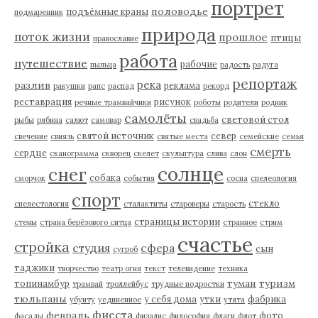
портрет
половодье
подъёмные краны
подмаренник
природа
поток жизни
прошлое
птицы
православие
работа
путешествие
рабочие
пыльца
радость
радуга
репортаж
река
разлив
реклама
ракушки
рапс
распад
рекорд
реставрация
рисунок
речные трамвайчики
роботы
родители
родник
самолёты
световой стол
рыбы
рябина
салют
самовар
свадьба
святой источник
север
свечение
свиязь
святые места
семейские
семья
смерть
сердце
сканограмма
скворец
скелет
скульптура
слива
слон
солнце
снег
собака
сморчок
события
сосна
спелеология
спорт
стекло
спелестология
сталактиты
староверы
старость
страницы истории
стены
страна берёзового ситца
странное
стрим
счастье
стройка
студия
сфера
сын
сугроб
таджики
творчество
театр огня
текст
телевидение
техника
туман
туризм
топинамбур
трамвай
троллейбус
трудные подростки
тюльпаны
у себя дома
утки
фабрика
убунту
уединенное
утята
фиеста
февраль
фото
фасады
физалис
философия
флаги
флот