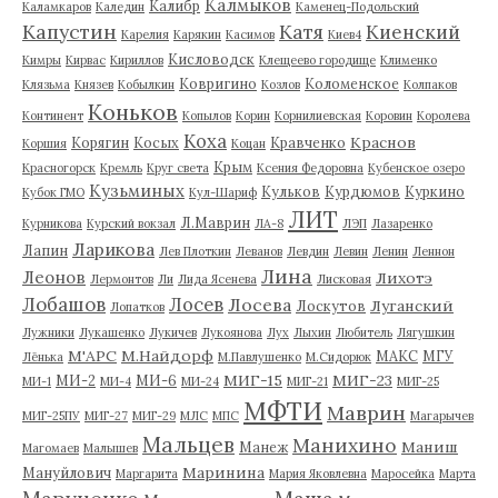
Калмыков
Калибр
Каламкаров
Каледин
Каменец-Подольский
Капустин
Катя
Киенский
Карелия
Карякин
Касимов
Киев4
Кисловодск
Кимры
Кирвас
Кириллов
Клещеево городище
Клименко
Ковригино
Коломенское
Клязьма
Князев
Кобылкин
Козлов
Колпаков
Коньков
Континент
Копылов
Корин
Корнилиевская
Коровин
Королева
Коха
Краснов
Корягин
Косых
Кравченко
Коршия
Коцан
Крым
Красногорск
Кремль
Круг света
Ксения Федоровна
Кубенское озеро
Кузьминых
Кульков
Курдюмов
Куркино
Кубок ГМО
Кул-Шариф
ЛИТ
Л.Маврин
Курникова
Курский вокзал
ЛА-8
ЛЭП
Лазаренко
Ларикова
Лапин
Лев Плоткин
Леванов
Левдин
Левин
Ленин
Леннон
Лина
Леонов
Лихотэ
Лермонтов
Ли
Лида Ясенева
Лисковая
Лобашов
Лосев
Лосева
Луганский
Лоскутов
Лопатков
Лужники
Лукашенко
Лукичев
Лукоянова
Лух
Лыхин
Любитель
Лягушкин
М'АРС
М.Найдорф
МАКС
МГУ
Лёнька
М.Павлушенко
М.Сидорюк
МИГ-15
МИГ-23
МИ-2
МИ-6
МИ-1
МИ-4
МИ-24
МИГ-21
МИГ-25
МФТИ
Маврин
МИГ-25ПУ
МИГ-27
МИГ-29
МЛС
МПС
Магарычев
Мальцев
Манихино
Маниш
Манеж
Магомаев
Малышев
Маринина
Мануйлович
Маргарита
Мария Яковлевна
Маросейка
Марта