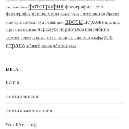
фотография
фотография - это
фотовыставка
фотографы
фотокамеры
фотошкола
фреска
фотокружок
цветы
церковь
хризантемы
художник
храм
цвет
цирк
цирк
черемуха
черноплодная рябина
Вернадского
цыгане
эта
школа
шлюз
экраноплан
эльфы
чистотел
чучела
шмель
страна
яблоня
юбилей
яблоки
ёлка
МЕТА
Войти
Лента записей
Лента комментариев
WordPress.org