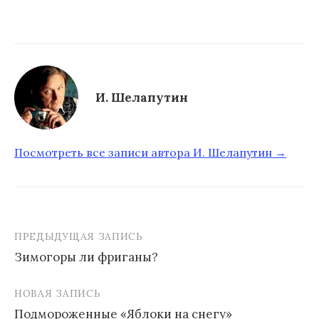
И. Шелапутин
Посмотреть все записи автора И. Шелапутин →
ПРЕДЫДУЩАЯ ЗАПИСЬ
Зимогоры ли фриганы?
Н
НОВАЯ ЗАПИСЬ
а
Подмороженные «Яблоки на снегу»