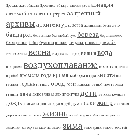
авиация
авиамузей
Ярославская область
Ярошенко
абажур
аз грешный
автомобили
автопортрет
архивы
архитектура
астра
африканцы
бабье лето
береза
байдарка
бездомные
белолобый гусь
беременность
верба
бузина
блондинки
бобры
василек
ватрушки
велосипед
весна
вода
вишня
вертолёты
видео
виноград
воздухоплавание
вологодчина
водоросли
время
высота
времена года
выборы
воробей
выдра
вяз
город
герань
горы
георгин
гитара
гравилат речной
гроза
груша
дети
дача
деревянная архитектура
гтацинт
детская комната
жанр
дождь
елки
думы
дольмены
донник
друзья
дуб
железная
жизнь
дорога
живая история
жильё
журнал Москва
заброшка
зима
затмение
запасник
затвор
земля
золотарник
золото
золотой