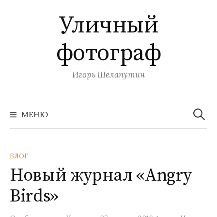
П
Уличный
е
р
фотограф
е
й
т
Игорь Шелапутин
и
к
Н
с
а
МЕНЮ
й
о
т
и
д
:
е
БЛОГ
р
Новый журнал «Angry
ж
и
Birds»
м
о