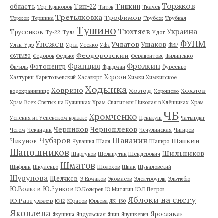
Торжков
область
Тип-22
Тишкин
Тер-Крикоров
Титов
Ткачев
Третьяковка
Трофимов
Торжок
Торшина
Трубеж
Трубная
Тушино
Тюхтяев
Украина
Трусенков
Ту-22
Тула
Удот
ФУПМ
Унежев
Учватов
Ушаков
Улан-Удэ
Урал
Усенко
Уфа
ФВР
Феодоровский
ФУПМ50
Федоров
Федько
Ферапонтово
Филипенко
Франция
Фролкин
Фотоцентр
Фитиль
Фридман
Фурсенко
Херсон
Халтурин
Харитоньевский
Хасавюрт
Химки
Химкинское
Ходынка
Ховрино
Холод
Хохлов
водохранилище
Хорошево
Храм Всех Святых на Кулишках
Храм Святителя Николая в Клённиках
Храм
ЧБ
Хромченко
Успения на Успенском вражке
Ценькуш
Чатырдаг
Черников
Черноплеков
Чегем
Чекандин
Чечулинская
Чигирев
Чубаров
Шананин
Шапкин
Чикунов
Чувашия
Шаля
Шапиро
Шапошников
Шильников
Шаргунов
Шелапутин
Шендерович
Шматов
Шифрин
Шкуленко
Шолохов
Шпак
Шуваловский
Шурупова
Щелчков
Э.Ермаков
Экомасов
Электроугли
Эльтюбю
Ю.Волков
Ю.Зуйков
Ю.Козырев
Ю.Митягин
Ю.П.Петров
Яблоки на снегу
Ю.Разгуляев
Ю12
Юрасов
Юрьева
ЯК-130
Яковлева
Ярославль
Якушина
Яндульская
Янин
Янушкевич