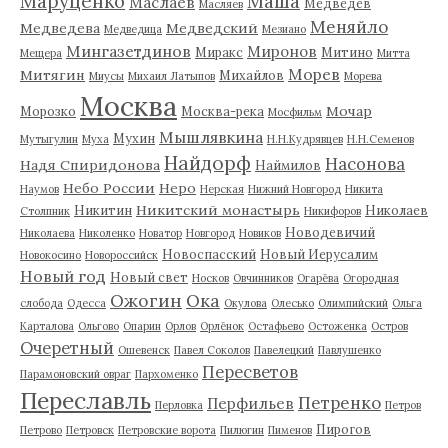
Маруценко
Маша
Маслаев
Медведев
Масляев
Меняйло
Медведева
Медведский
Медведица
Мезиано
Мингазетдинов
Миронов
Миракс
Митино
Мещера
Митта
Морев
Митягин
Михайлов
Миусы
Михаил Латыпов
Морева
Москва
Мочар
Морозко
Москва-река
Мосфильм
Мышлявкина
Мухин
Мутыгулин
Муха
Н.Н.Кудрявцев
Н.Н.Семенов
Найдорф
Насонова
Надя Спиридонова
Наймилов
Небо России
Неро
Наумов
Нерская
Нижний Новгород
Никита
Никитский монастырь
Никитин
Николаев
Столпник
Никифоров
Новодевичий
Николаева
Николенко
Новатор
Новгород
Новиков
Новоспасский
Новый Иерусалим
Новокосино
Новороссийск
Новый год
Новый свет
Носков
Овчинников
Огарёва
Огородная
Ожогин
Ока
слобода
Одесса
Окулова
Олесько
Олимпийский
Ольга
Карталова
Ольгово
Опарин
Орлов
Орлёнок
Остафьево
Остоженка
Остров
Очеретный
Ошевенск
Павел Соколов
Павелецкий
Павлушенко
Пересветов
Парамоновский овраг
Пархоменко
Переславль
Петренко
Перфильев
Перловка
Петров
Пирогов
Петрово
Петровск
Петровские ворота
Пилюгин
Пименов