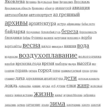
Яковлева
Ярославль
Якушина
Яндульская
Янин
Янушкевич
авиация
авиамузей
Ярославская область
Ярошенко
абажур
аз грешный
автомобили
автопортрет
архивы
архитектура
астра
африканцы
бабье лето
береза
байдарка
бездомные
белолобый гусь
беременность
верба
бузина
блондинки
бобры
василек
ватрушки
велосипед
весна
вода
вишня
вертолёты
видео
виноград
воздухоплавание
вологодчина
водоросли
время
высота
времена года
выборы
воробей
выдра
вяз
город
герань
горы
георгин
гитара
гравилат речной
гроза
груша
дети
дача
деревянная архитектура
гтацинт
детская комната
жанр
дождь
елки
думы
дольмены
донник
друзья
дуб
железная
жизнь
дорога
живая история
жильё
журнал Москва
заброшка
зима
затмение
запасник
затвор
земля
золотарник
золото
золотой