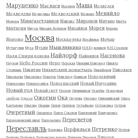
Маруценко
Маша
Маслаев
Медведев
Масляев
Меняйло
Медведева
Медведский
Медведица
Мезиано
Мингазетдинов
Миронов
Миракс
Митино
Мещера
Митта
Морев
Митягин
Михайлов
Миусы
Михаил Латыпов
Морева
Москва
Мочар
Морозко
Москва-река
Мосфильм
Мышлявкина
Мухин
Мутыгулин
Муха
Н.Н.Кудрявцев
Н.Н.Семенов
Найдорф
Насонова
Надя Спиридонова
Наймилов
Небо России
Неро
Наумов
Нерская
Нижний Новгород
Никита
Никитский монастырь
Никитин
Николаев
Столпник
Никифоров
Новодевичий
Николаева
Николенко
Новатор
Новгород
Новиков
Новоспасский
Новый Иерусалим
Новокосино
Новороссийск
Новый год
Новый свет
Носков
Овчинников
Огарёва
Огородная
Ожогин
Ока
слобода
Одесса
Окулова
Олесько
Олимпийский
Ольга
Карталова
Ольгово
Опарин
Орлов
Орлёнок
Остафьево
Остоженка
Остров
Очеретный
Ошевенск
Павел Соколов
Павелецкий
Павлушенко
Пересветов
Парамоновский овраг
Пархоменко
Переславль
Петренко
Перфильев
Перловка
Петров
Пирогов
Петрово
Петровск
Петровские ворота
Пилюгин
Пименов