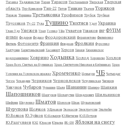
Тарасов
Тверская
Таганка
Таджикистан
Таран
Тахтамышев
Тверская
Торжков
область
Тип-22
Тишкин
Тер-Крикоров
Титов
Ткачев
Третьяковка
Трофимов
Торжок
Торшина
Трубеж
Трубная
Тушино
Тюхтяев
Украина
Трусенков
Ту-22
Тула
Удот
ФУПМ
Унежев
Учватов
Ушаков
Улан-Удэ
Урал
Усенко
Уфа
ФВР
Феодоровский
ФУПМ50
Федоров
Федько
Ферапонтово
Филипенко
Франция
Фролкин
Фотоцентр
Фитиль
Фридман
Фурсенко
Херсон
Халтурин
Харитоньевский
Хасавюрт
Химки
Химкинское
Ходынка
Ховрино
Холод
Хохлов
водохранилище
Хорошево
Храм Всех Святых на Кулишках
Храм Святителя Николая в Клённиках
Храм
ЧБ
Хромченко
Успения на Успенском вражке
Ценькуш
Чатырдаг
Черников
Черноплеков
Чегем
Чекандин
Чечулинская
Чигирев
Чубаров
Шананин
Шапкин
Чикунов
Чувашия
Шаля
Шапиро
Шапошников
Шильников
Шаргунов
Шелапутин
Шендерович
Шматов
Шифрин
Шкуленко
Шолохов
Шпак
Шуваловский
Шурупова
Щелчков
Э.Ермаков
Экомасов
Электроугли
Эльтюбю
Ю.Волков
Ю.Зуйков
Ю.Козырев
Ю.Митягин
Ю.П.Петров
Яблоки на снегу
Ю.Разгуляев
Ю12
Юрасов
Юрьева
ЯК-130