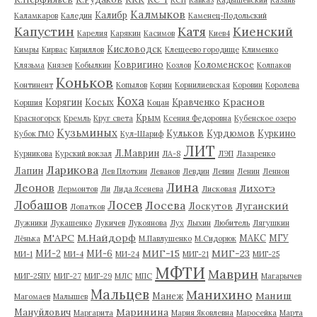
КСП
Кавказ
Кадышевский
Казань
Калмыков
Калибр
Каламкаров
Каледин
Каменец-Подольский
Капустин
Катя
Киенский
Карелия
Карякин
Касимов
Киев4
Кисловодск
Кимры
Кирвас
Кириллов
Клещеево городище
Клименко
Ковригино
Коломенское
Клязьма
Князев
Кобылкин
Козлов
Колпаков
Коньков
Континент
Копылов
Корин
Корнилиевская
Коровин
Королева
Коха
Краснов
Корягин
Косых
Кравченко
Коршия
Коцан
Крым
Красногорск
Кремль
Круг света
Ксения Федоровна
Кубенское озеро
Кузьминых
Кульков
Курдюмов
Куркино
Кубок ГМО
Кул-Шариф
ЛИТ
Л.Маврин
Курникова
Курский вокзал
ЛА-8
ЛЭП
Лазаренко
Ларикова
Лапин
Лев Плоткин
Леванов
Левдин
Левин
Ленин
Леннон
Лина
Леонов
Лихотэ
Лермонтов
Ли
Лида Ясенева
Лисковая
Лобашов
Лосев
Лосева
Луганский
Лоскутов
Лопатков
Лужники
Лукашенко
Лукичев
Лукоянова
Лух
Лыхин
Любитель
Лягушкин
М'АРС
М.Найдорф
МАКС
МГУ
Лёнька
М.Павлушенко
М.Сидорюк
МИГ-15
МИГ-23
МИ-2
МИ-6
МИ-1
МИ-4
МИ-24
МИГ-21
МИГ-25
МФТИ
Маврин
МИГ-25ПУ
МИГ-27
МИГ-29
МЛС
МПС
Магарычев
Мальцев
Манихино
Маниш
Манеж
Магомаев
Малышев
Маринина
Мануйлович
Маргарита
Мария Яковлевна
Маросейка
Марта