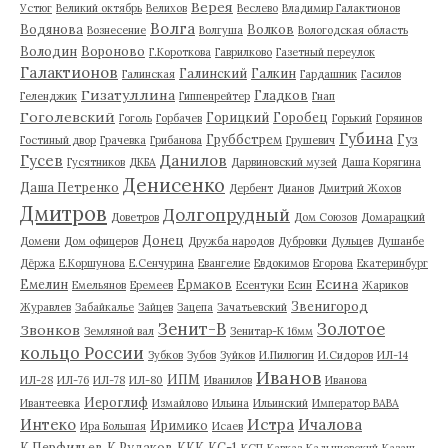
Верея
Устюг
Великий октябрь
Велихов
Веслево
Владимир Галактионов
Волга
Водянова
Волков
Вознесение
Волгуша
Вологодская область
Володин
Вороново
Г.Короткова
Гаврилково
Газетный переулок
Галактионов
Галинский
Галкин
Галинская
Гардашник
Гасилов
Гизатуллина
Гладков
Геленджик
Гиппенрейтер
Гнап
Гоголевский
Горицкий
Горобец
Гоголь
Горбачев
Горький
Горяинов
Губина
Груббстрем
Гуз
Гостиный двор
Грачевка
Грибанова
Грушевич
Гусев
Данилов
Гусятников
ДКБА
Дарвиновский музей
Даша Корягина
Денисенко
Даша Петренко
Дербент
Дианов
Дмитрий Жохов
Дмитров
Долгопрудный
Доветров
Дом Союзов
Домарацкий
Донец
Домени
Дом офицеров
Дружба народов
Дубровки
Дульцев
Душанбе
Дёржа
Е.Коршунова
Е.Сенчурина
Евангелие
Евдокимов
Егорова
Екатеринбург
Есина
Емелин
Ермаков
Емельянов
Еремеев
Есентуки
Есин
Жариков
Звенигород
Журавлев
Забайкалье
Зайцев
Зацепа
Зачатьевский
Зенит-В
Золотое
Звонков
Земляной вал
Зенитар-К 16мм
кольцо России
Зубков
Зубов
Зуйков
И.Пилюгин
И.Сидоров
ИЛ-14
Иванов
ИПМ
ИЛ-28
ИЛ-76
ИЛ-78
ИЛ-80
Иванилов
Иванова
Иероглиф
Ивантеевка
Измайлово
Ильина
Ильинский
Император ВАВА
Истра
Интеко
Ичалова
Иримико
Ира Большая
Исаев
К.Перфильев
К.Рудаков
ККК
КС-1