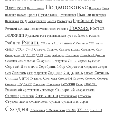
Подмосковье
Плещеево
Плохотников
Покровка
Поля
Пьянов
Путилково
Полянка
Попова
Пресня
Пушкинский
Пятигорск
Рдейский
Рдея
Пятницкая
РЖД
Развадовская
Ракета
Расторгуев
Россия
Ростов
Речной вокзал
Рождествено
Росси
Россина
Великий
Рудаков
Руза
Рукавишников
Русе
Рыбаков Е.
Рысачок
Рязань
Рябцев
С.Латыпов
С.Капица
С.Семенов
С.Штенцов
СССР
Савчук
СВЕМА
СУ-17
Садиков
Садовое кольцо
Сальников
Сан-
Сара Тисдейл
Франциско
Северный порт
Селезнева
Семейный Доктор
Сеня
Семушин
Семенов
Семеновская
Сенчурина
Сергей Кузнецов
Серегин
Сергей Латыпов
Серебряный бор
Серпухов
Сетунь
Сидорюк
Сивичев
Сидоров
Симаков
Сеф
Сивцев вражек
Сизова
Сити
Синица
Слетова
Славянов
Смена-8М
Снетков
Соколов
Солотча
Сорокин
Сотский
Спасск-
Солянка
Сорокина
Сорочаны
Спас
Рязанский
Ставарский
Сретенский монастырь
Старая Рязань
Стегалина
Старица
Статкевич
Столешников
Строгино
Студеникин
Студенческая
Суздаль
Суздальская
Сурин
Сходня
ТУ-95
ТУ-160
ТУ-144
Т.Валетина
Т.Мельяненко