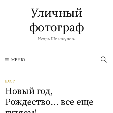
П
Уличный
е
р
фотограф
е
й
т
Игорь Шелапутин
и
к
Н
с
а
МЕНЮ
й
о
т
и
д
:
е
БЛОГ
р
Новый год,
ж
и
Рождество… все еще
м
о