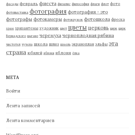
фиеста
февраль
фото
фасады
физалис
философия
флаги
флот
фотография
фотография - это
фотовыставка
фотографы
фотокамеры
фотошкола
фреска
фотокружок
цветы
церковь
хризантемы
художник
храм
цвет
цирк
цирк
черемуха
черноплодная рябина
Вернадского
цыгане
эта
школа
шлюз
экраноплан
эльфы
чистотел
чучела
шмель
страна
яблоня
юбилей
яблоки
ёлка
МЕТА
Войти
Лента записей
Лента комментариев