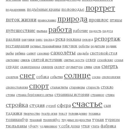
портрет
половодье
подъёмные краны
подмаренник
природа
поток жизни
прошлое
птицы
православие
работа
путешествие
рабочие
пыльца
радость
радуга
репортаж
река
разлив
реклама
ракушки
рапс
распад
рекорд
реставрация
рисунок
речные трамвайчики
роботы
родители
родник
самолёты
световой стол
рыбы
рябина
салют
самовар
свадьба
святой источник
север
свечение
свиязь
святые места
семейские
семья
смерть
сердце
сканограмма
скворец
скелет
скульптура
слива
слон
солнце
снег
собака
сморчок
события
сосна
спелеология
спорт
стекло
спелестология
сталактиты
староверы
старость
страницы истории
стены
страна берёзового ситца
странное
стрим
счастье
стройка
студия
сфера
сын
сугроб
таджики
творчество
театр огня
текст
телевидение
техника
туман
туризм
топинамбур
трамвай
троллейбус
трудные подростки
тюльпаны
у себя дома
утки
фабрика
убунту
уединенное
утята