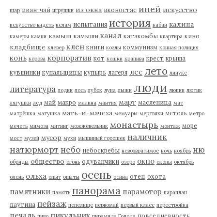
иней
из окна
искусство
иван-чай
иконостас
шар
игрушки
история
калина
испытания
искусство видеть
ислам
кабан
канал
камыш
камыши
катакомбы
кино
камеры
камни
квартира
клен
кладбище
книги
коммунизм
клевер
козлы
конная полиция
корпоратив
конь
кот
крест
крыша
корова
кошки
крапива
лето
лес
кувшинки
купальщицы
купырь
лагеря
линукс
люди
литература
лодки
лось
лубок
луна
лыжи
люпин
лютик
март
май
макро
масленица
лягушки
лёд
малина
мантия
мат
мать-и-мачеха
метель
матрёшка
матушка
мемуары
мертвяки
метро
монастырь
море
мечеть
мимоза
митинг
можжевельник
монтаж
наличник
мусор
мост
музей
мухи
мышиный горошек
натюрморт
небо
ню
небоскребы
невозвратимое
ночь
ноябрь
окно
общество
одуванчики
обряды
огонь
озеро
окопы
октябрь
осень
ольха
отец
охота
олень
опыт
опыты
осина
панорама
памятники
парамотор
память
параплан
пейзаж
паутина
пепелище
первомай
первый класс
перестройка
пикульник
печаль
повседневность
пиво
пирамида Голода