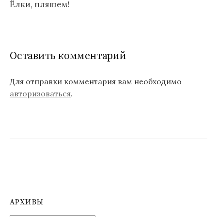
Ёлки, пляшем!
в
и
г
Оставить комментарий
а
ц
Для отправки комментария вам необходимо
авторизоваться
.
и
я
п
о
з
а
п
АРХИВЫ