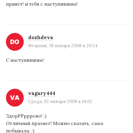
п
привет! и тебя с наступившим!
о
з
а
dozhdeva
п
Вторник, 01 января 2008 в 20:24
и
С наступившим!
с
я
м
vagary444
Среда, 02 января 2008 в 14:02
ЗдорРРрррово! :)
Отличный празнег! Можно сказать, сама
побывала. :)