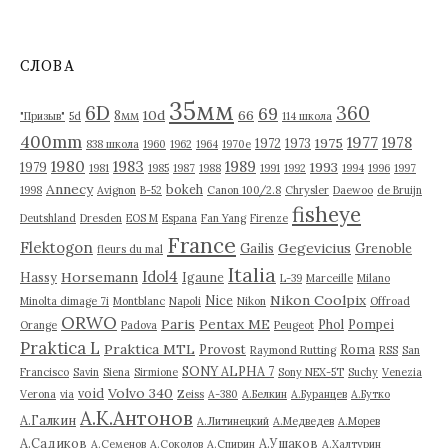
х
и
в
СЛОВА
ы
35мм
6D
360
69
10d
66
8мм
"Призыв"
5d
114 школа
400mm
1977
1978
1975
1972
1973
838 школа
1960
1962
1964
1970е
1980
1983
1989
1993
1979
1981
1985
1987
1988
1991
1992
1994
1996
1997
Annecy
bokeh
1998
Avignon
B-52
Canon 100/2.8
Chrysler
Daewoo
de Bruijn
fisheye
Deutshland
Dresden
EOS M
Espana
Fan Yang
Firenze
France
Flektogon
Gegevicius
Gailis
Grenoble
fleurs du mal
Italia
Idol4
Horsemann
Hassy
Igaune
L-39
Marceille
Milano
Nikon Coolpix
Nice
Minolta dimage 7i
Montblanc
Napoli
Nikon
Offroad
ORWO
Paris
Pentax ME
Phol
Pompei
Orange
Padova
Peugeot
Praktica L
Praktica MTL
Provost
Roma
Raymond Rutting
RSS
San
SONY ALPHA 7
Francisco
Savin
Siena
Sirmione
Sony NEX-5T
Suchy
Venezia
Volvo 340
void
Verona
via
Zeiss
А-380
А.Белкин
А.Буранцев
А.Бутко
А.К.Антонов
А.Галкин
А.Литинецкий
А.Медведев
А.Морев
А.Садиков
А.Ушаков
А.Семенов
А.Соколов
А.Спирин
А.Халтурин