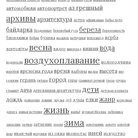
аз грешный
автомобили
автопортрет
архивы
архитектура
астра
африканцы
бабье лето
береза
байдарка
бездомные
белолобый гусь
беременность
верба
бузина
блондинки
бобры
василек
ватрушки
велосипед
весна
вода
вишня
вертолёты
видео
виноград
воздухоплавание
вологодчина
водоросли
время
высота
времена года
выборы
воробей
выдра
вяз
город
герань
горы
георгин
гитара
гравилат речной
гроза
груша
дети
дача
деревянная архитектура
гтацинт
детская комната
жанр
дождь
елки
думы
дольмены
донник
друзья
дуб
железная
жизнь
дорога
живая история
жильё
журнал Москва
заброшка
зима
затмение
запасник
затвор
земля
золотарник
золото
золотой
иней
из окна
искусство
иван-чай
иконостас
шар
игрушки