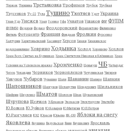
Третьяковка
Трофимов
Торжок
Торшина
Трубеж
Трубная
Тушино
Тюхтяев
Украина
Трусенков
Ту-22
Тула
Удот
ФУПМ
Унежев
Учватов
Ушаков
Улан-Удэ
Урал
Усенко
Уфа
ФВР
Феодоровский
ФУПМ50
Федоров
Федько
Ферапонтово
Филипенко
Франция
Фролкин
Фотоцентр
Фитиль
Фридман
Фурсенко
Херсон
Халтурин
Харитоньевский
Хасавюрт
Химки
Химкинское
Ходынка
Ховрино
Холод
Хохлов
водохранилище
Хорошево
Храм Всех Святых на Кулишках
Храм Святителя Николая в Клённиках
Храм
ЧБ
Хромченко
Успения на Успенском вражке
Ценькуш
Чатырдаг
Черников
Черноплеков
Чегем
Чекандин
Чечулинская
Чигирев
Чубаров
Шананин
Шапкин
Чикунов
Чувашия
Шаля
Шапиро
Шапошников
Шильников
Шаргунов
Шелапутин
Шендерович
Шматов
Шифрин
Шкуленко
Шолохов
Шпак
Шуваловский
Шурупова
Щелчков
Э.Ермаков
Экомасов
Электроугли
Эльтюбю
Ю.Волков
Ю.Зуйков
Ю.Козырев
Ю.Митягин
Ю.П.Петров
Яблоки на снегу
Ю.Разгуляев
Ю12
Юрасов
Юрьева
ЯК-130
Яковлева
Ярославль
Якушина
Яндульская
Янин
Янушкевич
авиация
авиамузей
Ярославская область
Ярошенко
абажур