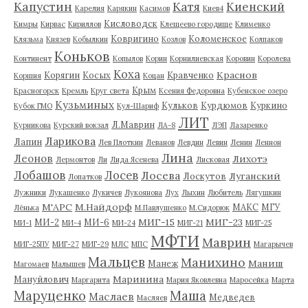
Капустин
Катя
Киенский
Карелия
Карякин
Касимов
Киев4
Кисловодск
Кимры
Кирвас
Кириллов
Клещеево городище
Клименко
Ковригино
Коломенское
Клязьма
Князев
Кобылкин
Козлов
Колпаков
Коньков
Континент
Копылов
Корин
Корнилиевская
Коровин
Королева
Коха
Краснов
Корягин
Косых
Кравченко
Коршия
Коцан
Крым
Красногорск
Кремль
Круг света
Ксения Федоровна
Кубенское озеро
Кузьминых
Кульков
Курдюмов
Куркино
Кубок ГМО
Кул-Шариф
ЛИТ
Л.Маврин
Курникова
Курский вокзал
ЛА-8
ЛЭП
Лазаренко
Ларикова
Лапин
Лев Плоткин
Леванов
Левдин
Левин
Ленин
Леннон
Лина
Леонов
Лихотэ
Лермонтов
Ли
Лида Ясенева
Лисковая
Лобашов
Лосев
Лосева
Луганский
Лоскутов
Лопатков
Лужники
Лукашенко
Лукичев
Лукоянова
Лух
Лыхин
Любитель
Лягушкин
М'АРС
М.Найдорф
МАКС
МГУ
Лёнька
М.Павлушенко
М.Сидорюк
МИГ-15
МИГ-23
МИ-2
МИ-6
МИ-1
МИ-4
МИ-24
МИГ-21
МИГ-25
МФТИ
Маврин
МИГ-25ПУ
МИГ-27
МИГ-29
МЛС
МПС
Магарычев
Мальцев
Манихино
Маниш
Манеж
Магомаев
Малышев
Маринина
Мануйлович
Маргарита
Мария Яковлевна
Маросейка
Марта
Маруценко
Маша
Маслаев
Медведев
Масляев