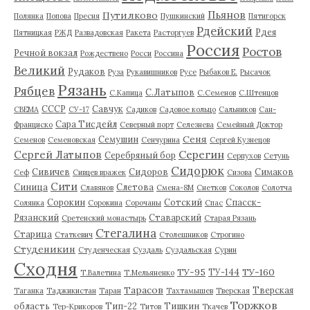
Пьянов
Путилково
Полянка
Попова
Пресня
Пушкинский
Пятигорск
Рдейский
Рдея
Пятницкая
РЖД
Развадовская
Ракета
Расторгуев
Россия
Ростов
Речной вокзал
Рождествено
Росси
Россина
Великий
Рудаков
Руза
Рукавишников
Русе
Рыбаков Е.
Рысачок
Рязань
Рябцев
С.Латыпов
С.Капица
С.Семенов
С.Штенцов
СССР
Савчук
СВЕМА
СУ-17
Садиков
Садовое кольцо
Сальников
Сан-
Сара Тисдейл
Франциско
Северный порт
Селезнева
Семейный Доктор
Сеня
Семушин
Семенов
Семеновская
Сенчурина
Сергей Кузнецов
Серегин
Сергей Латыпов
Серебряный бор
Серпухов
Сетунь
Сидорюк
Сивичев
Сидоров
Симаков
Сеф
Сивцев вражек
Сизова
Сити
Синица
Слетова
Славянов
Смена-8М
Снетков
Соколов
Солотча
Сорокин
Сотский
Спасск-
Солянка
Сорокина
Сорочаны
Спас
Рязанский
Ставарский
Сретенский монастырь
Старая Рязань
Стегалина
Старица
Статкевич
Столешников
Строгино
Студеникин
Студенческая
Суздаль
Суздальская
Сурин
Сходня
ТУ-95
ТУ-160
ТУ-144
Т.Валетина
Т.Мельяненко
Тарасов
Тверская
Таганка
Таджикистан
Таран
Тахтамышев
Тверская
Торжков
область
Тип-22
Тишкин
Тер-Крикоров
Титов
Ткачев