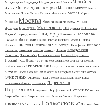
Меняйло
Медведева
Медведский
Медведица
Мезиано
Мингазетдинов
Миронов
Миракс
Митино
Мещера
Митта
Морев
Митягин
Михайлов
Миусы
Михаил Латыпов
Морева
Москва
Мочар
Морозко
Москва-река
Мосфильм
Мышлявкина
Мухин
Мутыгулин
Муха
Н.Н.Кудрявцев
Н.Н.Семенов
Найдорф
Насонова
Надя Спиридонова
Наймилов
Небо России
Неро
Наумов
Нерская
Нижний Новгород
Никита
Никитский монастырь
Никитин
Николаев
Столпник
Никифоров
Новодевичий
Николаева
Николенко
Новатор
Новгород
Новиков
Новоспасский
Новый Иерусалим
Новокосино
Новороссийск
Новый год
Новый свет
Носков
Овчинников
Огарёва
Огородная
Ожогин
Ока
слобода
Одесса
Окулова
Олесько
Олимпийский
Ольга
Карталова
Ольгово
Опарин
Орлов
Орлёнок
Остафьево
Остоженка
Остров
Очеретный
Ошевенск
Павел Соколов
Павелецкий
Павлушенко
Пересветов
Парамоновский овраг
Пархоменко
Переславль
Петренко
Перфильев
Перловка
Петров
Пирогов
Петрово
Петровск
Петровские ворота
Пилюгин
Пименов
Подмосковье
Плещеево
Плохотников
Покровка
Поля