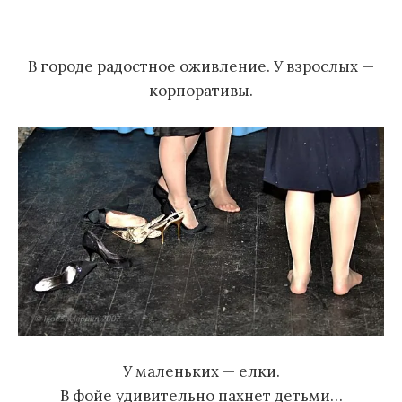
м
у
В городе радостное оживление. У взрослых —
корпоративы.
У маленьких — елки.
В фойе удивительно пахнет детьми…