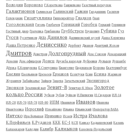
Володин
Вороново
Г.Короткова
Гаврилково
Газетный переулок
Галактионов
Галинский
Галкин
Галинская
Гардашник
Гасилов
Гизатуллина
Гладков
Геленджик
Гиппенрейтер
Гнап
Гоголевский
Горицкий
Горобец
Гоголь
Горбачев
Горький
Горяинов
Губина
Груббстрем
Гуз
Гостиный двор
Грачевка
Грибанова
Грушевич
Гусев
Данилов
Гусятников
ДКБА
Дарвиновский музей
Даша Корягина
Денисенко
Даша Петренко
Дербент
Дианов
Дмитрий Жохов
Дмитров
Долгопрудный
Доветров
Дом Союзов
Домарацкий
Донец
Домени
Дом офицеров
Дружба народов
Дубровки
Дульцев
Душанбе
Дёржа
Е.Коршунова
Е.Сенчурина
Евангелие
Евдокимов
Егорова
Екатеринбург
Есина
Емелин
Ермаков
Емельянов
Еремеев
Есентуки
Есин
Жариков
Звенигород
Журавлев
Забайкалье
Зайцев
Зацепа
Зачатьевский
Зенит-В
Золотое
Звонков
Земляной вал
Зенитар-К 16мм
кольцо России
Зубков
Зубов
Зуйков
И.Пилюгин
И.Сидоров
ИЛ-14
Иванов
ИПМ
ИЛ-28
ИЛ-76
ИЛ-78
ИЛ-80
Иванилов
Иванова
Иероглиф
Ивантеевка
Измайлово
Ильина
Ильинский
Император ВАВА
Истра
Интеко
Ичалова
Иримико
Ира Большая
Исаев
К.Перфильев
К.Рудаков
ККК
КС-1
КСП
Кавказ
Кадышевский
Казань
Калмыков
Калибр
Каламкаров
Каледин
Каменец-Подольский