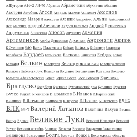
АН-2
Абрамочкин
А.Щугорев
АН-70
Абрамов
Абулхатин
Абхазия
Аксенов
Агеев
Австрия
Автобанк
Агидель
Акимов
Акимович
Альпы
Александр Маврин
Алешин
Алексеев
Алфреймс
Алёшкинский
Андрей Антонов
Андрей Денисенко
лес
Америка
Андрей Васильев
Аносов
Армения
Андрусенко
Аникеевка
Апуневич
Артеменков
Аэронатц
Аюпов
Архипов
Артём Денисенко
Баженов
Баев
Байков
Б.Степанов
БМО
Байкал
Байконур
Бакирова
Бардаев
Баскова
Бейдик
Барабанов
Бармичева
Башкирия
Белая
Белкин
Белоцерковская
Белкард
Белорусов
Белоцерковский
Белякова
Библиоглобус
Блынская
Богданов
Богоявление
Болгария
Болшево
Братовка
Большой Афанасьевский
Борис
Боряна Росса
Босс Сорокин
Братцево
Бредбери
Бритвина
Булгаковский дом
Буранцев
Бурятия
Бутко
В.Ермаков
В.Иванов
Буцкий
В.Гончаров
В.Карпинский
В.Латыпов
В.Пьянов
ВДНХ
В.Лапшин
В.Миронов
В.Пирогов
В.Шевченко
ВЛК
Валерий Латыпов
Валетина
Валуев
ВМ-Т
Васина
Великие Луки
Ващук
Вдовин
Великий Новгород
Великий
Верея
Устюг
Великий октябрь
Велихов
Веслево
Владимир Галактионов
Волга
Водянова
Волков
Вознесение
Волгуша
Вологодская область