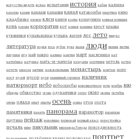
история
калина
испытания
искусство видеть
ислам
кабан
канал
камыш
камыши
катакомбы
кино
камеры
камни
квартира
клен
кладбище
книги
коммунизм
клевер
козлы
конная полиция
корпоратив
конь
кот
крест
крыша
корова
кошки
крапива
лето
лес
кувшинки
купальщицы
купырь
лагеря
линукс
люди
литература
лодки
лось
лубок
луна
лыжи
люпин
лютик
март
май
макро
масленица
лягушки
лёд
малина
мантия
мат
мать-и-мачеха
метель
матрёшка
матушка
мемуары
мертвяки
метро
монастырь
море
мечеть
мимоза
митинг
можжевельник
монтаж
наличник
мусор
мост
музей
мухи
мышиный горошек
натюрморт
небо
ню
небоскребы
невозвратимое
ночь
ноябрь
окно
общество
одуванчики
обряды
огонь
озеро
окопы
октябрь
осень
ольха
отец
охота
олень
опыт
опыты
осина
панорама
памятники
парамотор
память
параплан
пейзаж
паутина
пепелище
первомай
первый класс
перестройка
пикульник
печаль
повседневность
пиво
пирамида Голода
портрет
половодье
подъёмные краны
подмаренник