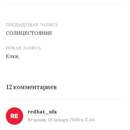
ПРЕДЫДУЩАЯ ЗАПИСЬ
СОЛНЦЕСТОЯНИЕ
Н
НОВАЯ ЗАПИСЬ
а
Елки,
в
и
г
12 комментариев
а
ц
и
redhat_ufa
Вторник, 01 января 2008 в 15:44
я