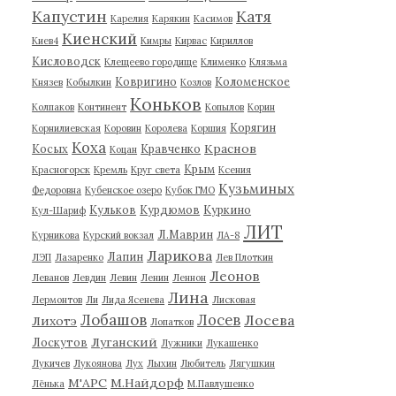
Капустин
Катя
Карелия
Карякин
Касимов
Киенский
Киев4
Кимры
Кирвас
Кириллов
Кисловодск
Клещеево городище
Клименко
Клязьма
Ковригино
Коломенское
Князев
Кобылкин
Козлов
Коньков
Колпаков
Континент
Копылов
Корин
Корягин
Корнилиевская
Коровин
Королева
Коршия
Коха
Краснов
Косых
Кравченко
Коцан
Крым
Красногорск
Кремль
Круг света
Ксения
Кузьминых
Федоровна
Кубенское озеро
Кубок ГМО
Кульков
Курдюмов
Куркино
Кул-Шариф
ЛИТ
Л.Маврин
Курникова
Курский вокзал
ЛА-8
Ларикова
Лапин
ЛЭП
Лазаренко
Лев Плоткин
Леонов
Леванов
Левдин
Левин
Ленин
Леннон
Лина
Лермонтов
Ли
Лида Ясенева
Лисковая
Лобашов
Лосев
Лосева
Лихотэ
Лопатков
Луганский
Лоскутов
Лужники
Лукашенко
Лукичев
Лукоянова
Лух
Лыхин
Любитель
Лягушкин
М'АРС
М.Найдорф
Лёнька
М.Павлушенко