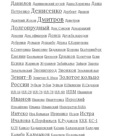
Данилов
Даша
Дарвиновский музей
Даша Корягина
Денисенко
Петренко
Дербент
Дианов
Дмитров
Дмитрий Жохов
Доветров
Долгопрудный
Дом Союзов
Домарацкий
Донец
Домени
Дом офицеров
Дружба народов
Дубровки
Дульцев
Душанбе
Дёржа
Е.Коршунова
Е.Сенчурина
Евангелие
Евдокимов
Егорова
Екатеринбург
Емелин
Ермаков
Емельянов
Еремеев
Есентуки
Есин
Есина
Жариков
Журавлев
Забайкалье
Зайцев
Зацепа
Звонков
Звенигород
Зачатьевский
Земляной вал
Зенит-В
Золотое кольцо
Зенитар-К 16мм
России
Зубков
Зубов
Зуйков
И.Пилюгин
И.Сидоров
ИПМ
ИЛ-14
ИЛ-28
ИЛ-76
ИЛ-78
ИЛ-80
Иванилов
Иванов
Иероглиф
Иванова
Ивантеевка
Измайлово
Ильина
Ильинский
Император ВАВА
Истра
Интеко
Иримико
Ира Большая
Исаев
Ичалова
К.Перфильев
К.Рудаков
ККК
КС-1
КСП
Кавказ
Кадышевский
Казань
Каламкаров
Каледин
Калмыков
Калибр
Каменец-Подольский