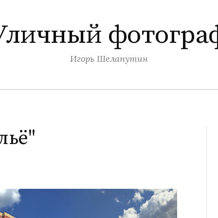
Уличный фотогра
Игорь Шелапутин
льё"