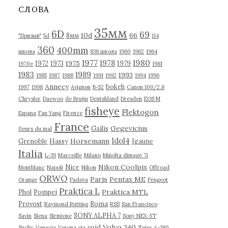
в
СЛОВА
ы
35мм
6D
69
10d
66
8мм
"Призыв"
5d
114
360
400mm
школа
838 школа
1960
1962
1964
1977
1980
1978
1975
1972
1973
1979
1970е
1981
1983
1989
1993
1985
1987
1988
1991
1992
1994
1996
Annecy
bokeh
1997
1998
Avignon
B-52
Canon 100/2.8
Chrysler
Daewoo
de Bruijn
Deutshland
Dresden
EOS M
fisheye
Flektogon
Espana
Fan Yang
Firenze
France
Gegevicius
Gailis
fleurs du mal
Idol4
Horsemann
Grenoble
Hassy
Igaune
Italia
L-39
Marceille
Milano
Minolta dimage 7i
Nikon Coolpix
Nice
Montblanc
Napoli
Nikon
Offroad
ORWO
Paris
Pentax ME
Orange
Padova
Peugeot
Praktica L
Praktica MTL
Phol
Pompei
Provost
Roma
Raymond Rutting
RSS
San Francisco
SONY ALPHA 7
Savin
Siena
Sirmione
Sony NEX-5T
Volvo 340
void
Suchy
Venezia
Verona
via
Zeiss
А-380