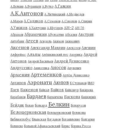
А.Галкин
А.Белкин
А.Буранцев
А.Бутко
А.К.Антонов
А.Литинецкий
А.Медведев
А.Садиков
А.Морев
А.Семенов
А.Соколов
А.Спирин
АН-2
А.Ушаков
А.Халтурин
А.Щугорев
АН-70
Абрамочкин
Австрия
Абрамов
Абулхатин
Абхазия
Агеев
Автобанк
Агидель
Акимов
Акимович
Аксенов
Александр Маврин
Алешин
Алексеев
Альпы
Андрей
Алфреймс
Алёшкинский лес
Америка
Антонов
Андрей Денисенко
Андрей Васильев
Аносов
Андрусенко
Аникеевка
Апуневич
Артеменков
Армения
Артём Денисенко
Аэронатц
Аюпов
Архипов
Б.Степанов
БМО
Баженов
Баев
Байков
Байкал
Байконур
Бакирова
Бардаев
Баскова
Барабанов
Бармичева
Башкирия
Белкин
Бейдик
Белая
Белкард
Белорусов
Белоцерковская
Белоцерковский
Белякова
Библиоглобус
Блынская
Богданов
Богоявление
Болгария
Болшево
Большой Афанасьевский
Борис
Боряна Росса