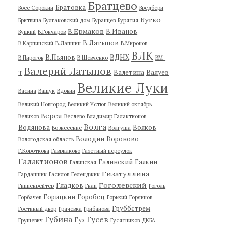
Братцево
Братовка
Босс Сорокин
Бредбери
Бутко
Бритвина
Булгаковский дом
Буранцев
Бурятия
В.Ермаков
В.Иванов
Буцкий
В.Гончаров
В.Латыпов
В.Карпинский
В.Лапшин
В.Миронов
ВЛК
В.Пьянов
ВДНХ
В.Пирогов
В.Шевченко
ВМ-
Валерий Латыпов
Валетина
Валуев
Т
Великие Луки
Васина
Ващук
Вдовин
Великий Новгород
Великий Устюг
Великий октябрь
Верея
Велихов
Веслево
Владимир Галактионов
Волга
Водянова
Волков
Вознесение
Волгуша
Володин
Вороново
Вологодская область
Г.Короткова
Гаврилково
Газетный переулок
Галактионов
Галинский
Галкин
Галинская
Гизатуллина
Гардашник
Гасилов
Геленджик
Гоголевский
Гладков
Гиппенрейтер
Гнап
Гоголь
Горицкий
Горобец
Горбачев
Горький
Горяинов
Груббстрем
Гостиный двор
Грачевка
Грибанова
Губина
Гусев
Гуз
Грушевич
Гусятников
ДКБА