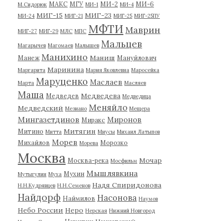
МАКС
МГУ
МИ-2
МИ-6
М.Сидорюк
МИ-1
МИ-4
МИГ-15
МИГ-23
МИ-24
МИГ-21
МИГ-25
МИГ-25ПУ
МФТИ
Маврин
МИГ-27
МИГ-29
МЛС
МПС
Мальцев
Магарычев
Магомаев
Малышев
Манихино
Маниш
Манеж
Мануйлович
Маринина
Маргарита
Мария Яковлевна
Маросейка
Маруценко
Маслаев
Марта
Масляев
Маша
Медведева
Медведев
Медведица
Меняйло
Медведский
Мезиано
Мещера
Мингазетдинов
Миронов
Миракс
Митягин
Митино
Митта
Миусы
Михаил Латыпов
Морев
Михайлов
Морозко
Морева
Москва
Мочар
Москва-река
Мосфильм
Мышлявкина
Мухин
Мутыгулин
Муха
Надя Спиридонова
Н.Н.Кудрявцев
Н.Н.Семенов
Найдорф
Насонова
Наймилов
Наумов
Небо России
Неро
Нерская
Нижний Новгород