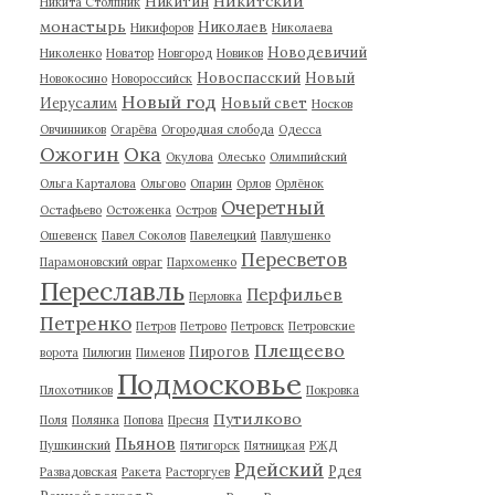
Никитский
Никитин
Никита Столпник
монастырь
Николаев
Никифоров
Николаева
Новодевичий
Николенко
Новатор
Новгород
Новиков
Новоспасский
Новый
Новокосино
Новороссийск
Новый год
Иерусалим
Новый свет
Носков
Овчинников
Огарёва
Огородная слобода
Одесса
Ожогин
Ока
Окулова
Олесько
Олимпийский
Ольга Карталова
Ольгово
Опарин
Орлов
Орлёнок
Очеретный
Остафьево
Остоженка
Остров
Ошевенск
Павел Соколов
Павелецкий
Павлушенко
Пересветов
Парамоновский овраг
Пархоменко
Переславль
Перфильев
Перловка
Петренко
Петров
Петрово
Петровск
Петровские
Плещеево
Пирогов
ворота
Пилюгин
Пименов
Подмосковье
Плохотников
Покровка
Путилково
Поля
Полянка
Попова
Пресня
Пьянов
Пушкинский
Пятигорск
Пятницкая
РЖД
Рдейский
Рдея
Развадовская
Ракета
Расторгуев