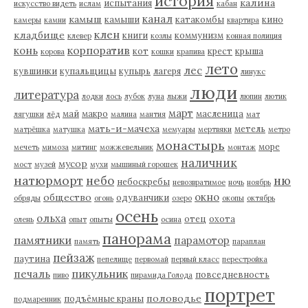
история
калина
испытания
искусство видеть
ислам
кабан
канал
камыш
камыши
катакомбы
кино
камеры
камни
квартира
клен
кладбище
книги
коммунизм
клевер
козлы
конная полиция
корпоратив
конь
кот
крест
крыша
корова
кошки
крапива
лето
лес
кувшинки
купальщицы
купырь
лагеря
линукс
люди
литература
лодки
лось
лубок
луна
лыжи
люпин
лютик
март
май
макро
масленица
лягушки
лёд
малина
мантия
мат
мать-и-мачеха
метель
матрёшка
матушка
мемуары
мертвяки
метро
монастырь
море
мечеть
мимоза
митинг
можжевельник
монтаж
наличник
мусор
мост
музей
мухи
мышиный горошек
натюрморт
небо
ню
небоскребы
невозвратимое
ночь
ноябрь
окно
общество
одуванчики
обряды
огонь
озеро
окопы
октябрь
осень
ольха
отец
охота
олень
опыт
опыты
осина
панорама
памятники
парамотор
память
параплан
пейзаж
паутина
пепелище
первомай
первый класс
перестройка
пикульник
печаль
повседневность
пиво
пирамида Голода
портрет
половодье
подъёмные краны
подмаренник