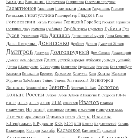
Володин
Вороново
Г.Короткова
Гаврилково
Газетный переулок
Галактионов
Галинский
Галкин
Галинская
Гардашник
Гасилов
Гизатуллина
Гладков
Геленджик
Гиппенрейтер
Гнап
Гоголевский
Горицкий
Горобец
Гоголь
Горбачев
Горький
Горяинов
Губина
Груббстрем
Гуз
Гостиный двор
Грачевка
Грибанова
Грушевич
Гусев
Данилов
Гусятников
ДКБА
Дарвиновский музей
Даша Корягина
Денисенко
Даша Петренко
Дербент
Дианов
Дмитрий Жохов
Дмитров
Долгопрудный
Доветров
Дом Союзов
Домарацкий
Донец
Домени
Дом офицеров
Дружба народов
Дубровки
Дульцев
Душанбе
Дёржа
Е.Коршунова
Е.Сенчурина
Евангелие
Евдокимов
Егорова
Екатеринбург
Есина
Емелин
Ермаков
Емельянов
Еремеев
Есентуки
Есин
Жариков
Звенигород
Журавлев
Забайкалье
Зайцев
Зацепа
Зачатьевский
Зенит-В
Золотое
Звонков
Земляной вал
Зенитар-К 16мм
кольцо России
Зубков
Зубов
Зуйков
И.Пилюгин
И.Сидоров
ИЛ-14
Иванов
ИПМ
ИЛ-28
ИЛ-76
ИЛ-78
ИЛ-80
Иванилов
Иванова
Иероглиф
Ивантеевка
Измайлово
Ильина
Ильинский
Император ВАВА
Истра
Интеко
Ичалова
Иримико
Ира Большая
Исаев
К.Перфильев
К.Рудаков
ККК
КС-1
КСП
Кавказ
Кадышевский
Казань
Калмыков
Калибр
Каламкаров
Каледин
Каменец-Подольский
Капустин
Катя
Киенский