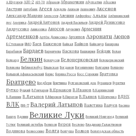
АН-2
Абрамочкин
А.Щугорев
АН-70
Абрамов
Абулхатин
Абхазия
Аксенов
Агеев
Австрия
Автобанк
Агидель
Акимов
Акимович
Альпы
Александр Маврин
Алешин
Алексеев
Алфреймс
Алёшкинский
Андрей Антонов
Андрей Денисенко
лес
Америка
Андрей Васильев
Аносов
Армения
Андрусенко
Аникеевка
Апуневич
Артеменков
Аэронатц
Аюпов
Архипов
Артём Денисенко
Баженов
Баев
Байков
Б.Степанов
БМО
Байкал
Байконур
Бакирова
Бардаев
Баскова
Бейдик
Барабанов
Бармичева
Башкирия
Белая
Белкин
Белоцерковская
Белкард
Белорусов
Белоцерковский
Белякова
Библиоглобус
Блынская
Богданов
Богоявление
Болгария
Болшево
Братовка
Большой Афанасьевский
Борис
Боряна Росса
Босс Сорокин
Братцево
Бредбери
Бритвина
Булгаковский дом
Буранцев
Бурятия
Бутко
В.Ермаков
В.Иванов
Буцкий
В.Гончаров
В.Карпинский
В.Латыпов
В.Пьянов
ВДНХ
В.Лапшин
В.Миронов
В.Пирогов
В.Шевченко
ВЛК
Валерий Латыпов
Валетина
Валуев
ВМ-Т
Васина
Великие Луки
Ващук
Вдовин
Великий Новгород
Великий
Верея
Устюг
Великий октябрь
Велихов
Веслево
Владимир Галактионов
Волга
Водянова
Волков
Вознесение
Волгуша
Вологодская область