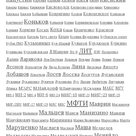
Карелия
Карякин
Касимов
Киев4
Кисловодск
Кимры
Кирвас
Кириллов
Клещеево городище
Клименко
Ковригино
Коломенское
Клязьма
Князев
Кобылкин
Козлов
Колпаков
Коньков
Континент
Копылов
Корин
Корнилиевская
Коровин
Королева
Коха
Краснов
Корягин
Косых
Кравченко
Коршия
Коцан
Крым
Красногорск
Кремль
Круг света
Ксения Федоровна
Кубенское озеро
Кузьминых
Кульков
Курдюмов
Куркино
Кубок ГМО
Кул-Шариф
ЛИТ
Л.Маврин
Курникова
Курский вокзал
ЛА-8
ЛЭП
Лазаренко
Ларикова
Лапин
Лев Плоткин
Леванов
Левдин
Левин
Ленин
Леннон
Лина
Леонов
Лихотэ
Лермонтов
Ли
Лида Ясенева
Лисковая
Лобашов
Лосев
Лосева
Луганский
Лоскутов
Лопатков
Лужники
Лукашенко
Лукичев
Лукоянова
Лух
Лыхин
Любитель
Лягушкин
М'АРС
М.Найдорф
МАКС
МГУ
Лёнька
М.Павлушенко
М.Сидорюк
МИГ-15
МИГ-23
МИ-2
МИ-6
МИ-1
МИ-4
МИ-24
МИГ-21
МИГ-25
МФТИ
Маврин
МИГ-25ПУ
МИГ-27
МИГ-29
МЛС
МПС
Магарычев
Мальцев
Манихино
Маниш
Манеж
Магомаев
Малышев
Маринина
Мануйлович
Маргарита
Мария Яковлевна
Маросейка
Марта
Маруценко
Маша
Маслаев
Медведев
Масляев
Меняйло
Медведева
Медведский
Медведица
Мезиано