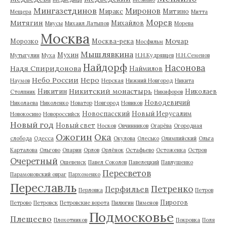
Мингазетдинов
Миронов
Миракс
Митино
Мещера
Митта
Морев
Митягин
Михайлов
Миусы
Михаил Латыпов
Морева
Москва
Мочар
Морозко
Москва-река
Мосфильм
Мышлявкина
Мухин
Мутыгулин
Муха
Н.Н.Кудрявцев
Н.Н.Семенов
Найдорф
Насонова
Надя Спиридонова
Наймилов
Небо России
Неро
Наумов
Нерская
Нижний Новгород
Никита
Никитский монастырь
Никитин
Николаев
Столпник
Никифоров
Новодевичий
Николаева
Николенко
Новатор
Новгород
Новиков
Новоспасский
Новый Иерусалим
Новокосино
Новороссийск
Новый год
Новый свет
Носков
Овчинников
Огарёва
Огородная
Ожогин
Ока
слобода
Одесса
Окулова
Олесько
Олимпийский
Ольга
Карталова
Ольгово
Опарин
Орлов
Орлёнок
Остафьево
Остоженка
Остров
Очеретный
Ошевенск
Павел Соколов
Павелецкий
Павлушенко
Пересветов
Парамоновский овраг
Пархоменко
Переславль
Петренко
Перфильев
Перловка
Петров
Пирогов
Петрово
Петровск
Петровские ворота
Пилюгин
Пименов
Подмосковье
Плещеево
Плохотников
Покровка
Поля