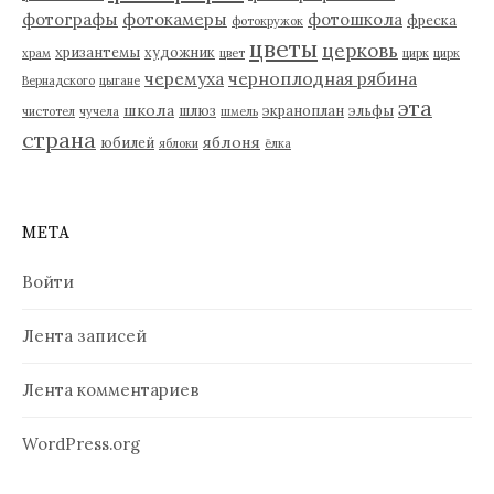
фотографы
фотокамеры
фотошкола
фреска
фотокружок
цветы
церковь
хризантемы
художник
храм
цвет
цирк
цирк
черемуха
черноплодная рябина
Вернадского
цыгане
эта
школа
шлюз
экраноплан
эльфы
чистотел
чучела
шмель
страна
яблоня
юбилей
яблоки
ёлка
МЕТА
Войти
Лента записей
Лента комментариев
WordPress.org