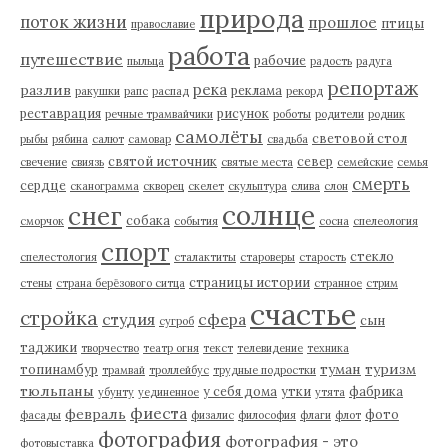
природа
поток жизни
прошлое
птицы
православие
работа
путешествие
рабочие
пыльца
радость
радуга
репортаж
река
разлив
реклама
ракушки
рапс
распад
рекорд
реставрация
рисунок
речные трамвайчики
роботы
родители
родник
самолёты
световой стол
рыбы
рябина
салют
самовар
свадьба
святой источник
север
свечение
свиязь
святые места
семейские
семья
смерть
сердце
сканограмма
скворец
скелет
скульптура
слива
слон
солнце
снег
собака
сморчок
события
сосна
спелеология
спорт
стекло
спелестология
сталактиты
староверы
старость
страницы истории
стены
страна берёзового ситца
странное
стрим
счастье
стройка
студия
сфера
сын
сугроб
таджики
творчество
театр огня
текст
телевидение
техника
туман
туризм
топинамбур
трамвай
троллейбус
трудные подростки
тюльпаны
у себя дома
утки
фабрика
убунту
уединенное
утята
фиеста
февраль
фото
фасады
физалис
философия
флаги
флот
фотография
фотография - это
фотовыставка