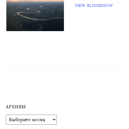
VIEW SLIDESHOW
м
у
АРХИВЫ
А
р