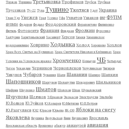
Третьяковка
Трофимов
Торжок
Торшина
Трубеж
Трубная
Тушино
Тюхтяев
Украина
Трусенков
Ту-22
Тула
Удот
ФУПМ
Унежев
Учватов
Ушаков
Улан-Удэ
Урал
Усенко
Уфа
ФВР
Феодоровский
ФУПМ50
Федоров
Федько
Ферапонтово
Филипенко
Франция
Фролкин
Фотоцентр
Фитиль
Фридман
Фурсенко
Херсон
Халтурин
Харитоньевский
Хасавюрт
Химки
Химкинское
Ходынка
Ховрино
Холод
Хохлов
водохранилище
Хорошево
Храм Всех Святых на Кулишках
Храм Святителя Николая в Клённиках
Храм
ЧБ
Хромченко
Успения на Успенском вражке
Ценькуш
Чатырдаг
Черников
Черноплеков
Чегем
Чекандин
Чечулинская
Чигирев
Чубаров
Шананин
Шапкин
Чикунов
Чувашия
Шаля
Шапиро
Шапошников
Шильников
Шаргунов
Шелапутин
Шендерович
Шматов
Шифрин
Шкуленко
Шолохов
Шпак
Шуваловский
Шурупова
Щелчков
Э.Ермаков
Экомасов
Электроугли
Эльтюбю
Ю.Волков
Ю.Зуйков
Ю.Козырев
Ю.Митягин
Ю.П.Петров
Яблоки на снегу
Ю.Разгуляев
Ю12
Юрасов
Юрьева
ЯК-130
Яковлева
Ярославль
Якушина
Яндульская
Янин
Янушкевич
авиация
авиамузей
Ярославская область
Ярошенко
абажур