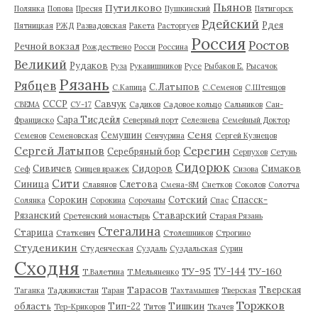
Пьянов
Путилково
Полянка
Попова
Пресня
Пушкинский
Пятигорск
Рдейский
Рдея
Пятницкая
РЖД
Развадовская
Ракета
Расторгуев
Россия
Ростов
Речной вокзал
Рождествено
Росси
Россина
Великий
Рудаков
Руза
Рукавишников
Русе
Рыбаков Е.
Рысачок
Рязань
Рябцев
С.Латыпов
С.Капица
С.Семенов
С.Штенцов
СССР
Савчук
СВЕМА
СУ-17
Садиков
Садовое кольцо
Сальников
Сан-
Сара Тисдейл
Франциско
Северный порт
Селезнева
Семейный Доктор
Сеня
Семушин
Семенов
Семеновская
Сенчурина
Сергей Кузнецов
Серегин
Сергей Латыпов
Серебряный бор
Серпухов
Сетунь
Сидорюк
Сивичев
Сидоров
Симаков
Сеф
Сивцев вражек
Сизова
Сити
Синица
Слетова
Славянов
Смена-8М
Снетков
Соколов
Солотча
Сорокин
Сотский
Спасск-
Солянка
Сорокина
Сорочаны
Спас
Рязанский
Ставарский
Сретенский монастырь
Старая Рязань
Стегалина
Старица
Статкевич
Столешников
Строгино
Студеникин
Студенческая
Суздаль
Суздальская
Сурин
Сходня
ТУ-95
ТУ-160
ТУ-144
Т.Валетина
Т.Мельяненко
Тарасов
Тверская
Таганка
Таджикистан
Таран
Тахтамышев
Тверская
Торжков
область
Тип-22
Тишкин
Тер-Крикоров
Титов
Ткачев