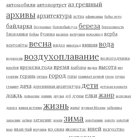
аз грешный
автомобили
автопортрет
архивы
архитектура
астра
африканцы
бабье лето
береза
байдарка
бездомные
белолобый гусь
беременность
верба
бузина
блондинки
бобры
василек
ватрушки
велосипед
весна
вода
вишня
вертолёты
видео
виноград
воздухоплавание
вологодчина
водоросли
время
высота
времена года
выборы
воробей
выдра
вяз
город
герань
горы
георгин
гитара
гравилат речной
гроза
груша
дети
дача
деревянная архитектура
гтацинт
детская комната
жанр
дождь
елки
думы
дольмены
донник
друзья
дуб
железная
жизнь
дорога
живая история
жильё
журнал Москва
заброшка
зима
затмение
запасник
затвор
земля
золотарник
золото
золотой
иней
из окна
искусство
иван-чай
иконостас
шар
игрушки