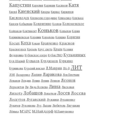
Капустин
Катя
Карелия
Карякин
Касимов
Киенский
Киев4
Кимры
Кирвас
Кириллов
Кисловодск
Клещеево городище
Клименко
Клязьма
Ковригино
Коломенское
Князев
Кобылкин
Козлов
Коньков
Колпаков
Континент
Копылов
Корин
Корягин
Корнилиевская
Коровин
Королева
Коршия
Коха
Краснов
Косых
Кравченко
Коцан
Крым
Красногорск
Кремль
Круг света
Ксения
Кузьминых
Федоровна
Кубенское озеро
Кубок ГМО
Кульков
Курдюмов
Куркино
Кул-Шариф
ЛИТ
Л.Маврин
Курникова
Курский вокзал
ЛА-8
Ларикова
Лапин
ЛЭП
Лазаренко
Лев Плоткин
Леонов
Леванов
Левдин
Левин
Ленин
Леннон
Лина
Лермонтов
Ли
Лида Ясенева
Лисковая
Лобашов
Лосев
Лосева
Лихотэ
Лопатков
Луганский
Лоскутов
Лужники
Лукашенко
Лукичев
Лукоянова
Лух
Лыхин
Любитель
Лягушкин
М'АРС
М.Найдорф
Лёнька
М.Павлушенко