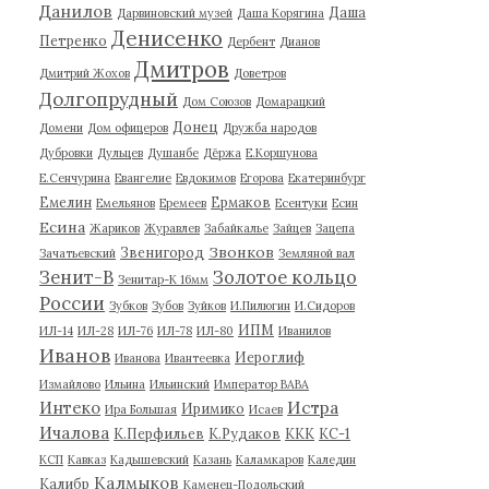
Данилов
Даша
Дарвиновский музей
Даша Корягина
Денисенко
Петренко
Дербент
Дианов
Дмитров
Дмитрий Жохов
Доветров
Долгопрудный
Дом Союзов
Домарацкий
Донец
Домени
Дом офицеров
Дружба народов
Дубровки
Дульцев
Душанбе
Дёржа
Е.Коршунова
Е.Сенчурина
Евангелие
Евдокимов
Егорова
Екатеринбург
Емелин
Ермаков
Емельянов
Еремеев
Есентуки
Есин
Есина
Жариков
Журавлев
Забайкалье
Зайцев
Зацепа
Звонков
Звенигород
Зачатьевский
Земляной вал
Зенит-В
Золотое кольцо
Зенитар-К 16мм
России
Зубков
Зубов
Зуйков
И.Пилюгин
И.Сидоров
ИПМ
ИЛ-14
ИЛ-28
ИЛ-76
ИЛ-78
ИЛ-80
Иванилов
Иванов
Иероглиф
Иванова
Ивантеевка
Измайлово
Ильина
Ильинский
Император ВАВА
Истра
Интеко
Иримико
Ира Большая
Исаев
Ичалова
К.Перфильев
К.Рудаков
ККК
КС-1
КСП
Кавказ
Кадышевский
Казань
Каламкаров
Каледин
Калмыков
Калибр
Каменец-Подольский