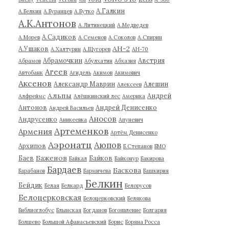
А.Галкин
А.Белкин
А.Буранцев
А.Бутко
А.К.Антонов
А.Литинецкий
А.Медведев
А.Садиков
А.Морев
А.Семенов
А.Соколов
А.Спирин
АН-2
А.Ушаков
А.Халтурин
А.Щугорев
АН-70
Абрамочкин
Австрия
Абрамов
Абулхатин
Абхазия
Агеев
Автобанк
Агидель
Акимов
Акимович
Аксенов
Александр Маврин
Алешин
Алексеев
Альпы
Андрей
Алфреймс
Алёшкинский лес
Америка
Антонов
Андрей Денисенко
Андрей Васильев
Аносов
Андрусенко
Аникеевка
Апуневич
Артеменков
Армения
Артём Денисенко
Аэронатц
Аюпов
Архипов
Б.Степанов
БМО
Баженов
Баев
Байков
Байкал
Байконур
Бакирова
Бардаев
Баскова
Барабанов
Бармичева
Башкирия
Белкин
Бейдик
Белая
Белкард
Белорусов
Белоцерковская
Белоцерковский
Белякова
Библиоглобус
Блынская
Богданов
Богоявление
Болгария
Болшево
Большой Афанасьевский
Борис
Боряна Росса