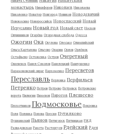
Никитский
Никитин
Никита Столпник
монастырь
Николаев
Никифоров
Николаева
Новодевичий
Николенко
Новатор
Новгород
Новиков
Новоспасский
Новый
Новокосино
Новороссийск
Новый год
Иерусалим
Новый свет
Носков
Овчинников
Огарёва
Огородная слобода
Одесса
Ожогин
Ока
Окулова
Олесько
Олимпийский
Ольга Карталова
Ольгово
Опарин
Орлов
Орлёнок
Очеретный
Остафьево
Остоженка
Остров
Ошевенск
Павел Соколов
Павелецкий
Павлушенко
Пересветов
Парамоновский овраг
Пархоменко
Переславль
Перфильев
Перловка
Петренко
Петров
Петрово
Петровск
Петровские
Плещеево
Пирогов
ворота
Пилюгин
Пименов
Подмосковье
Плохотников
Покровка
Путилково
Поля
Полянка
Попова
Пресня
Пьянов
Пушкинский
Пятигорск
Пятницкая
РЖД
Рдейский
Рдея
Развадовская
Ракета
Расторгуев