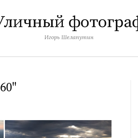
Уличный фотогра
Игорь Шелапутин
60"