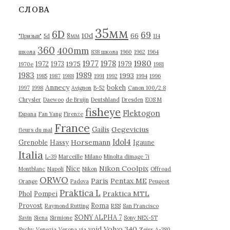
в
СЛОВА
ы
35мм
6D
69
10d
66
8мм
"Призыв"
5d
114
360
400mm
школа
838 школа
1960
1962
1964
1977
1980
1978
1975
1972
1973
1979
1970е
1981
1983
1989
1993
1985
1987
1988
1991
1992
1994
1996
Annecy
bokeh
1997
1998
Avignon
B-52
Canon 100/2.8
Chrysler
Daewoo
de Bruijn
Deutshland
Dresden
EOS M
fisheye
Flektogon
Espana
Fan Yang
Firenze
France
Gegevicius
Gailis
fleurs du mal
Idol4
Horsemann
Grenoble
Hassy
Igaune
Italia
L-39
Marceille
Milano
Minolta dimage 7i
Nikon Coolpix
Nice
Montblanc
Napoli
Nikon
Offroad
ORWO
Paris
Pentax ME
Orange
Padova
Peugeot
Praktica L
Praktica MTL
Phol
Pompei
Provost
Roma
Raymond Rutting
RSS
San Francisco
SONY ALPHA 7
Savin
Siena
Sirmione
Sony NEX-5T
Volvo 340
void
Suchy
Venezia
Verona
via
Zeiss
А-380