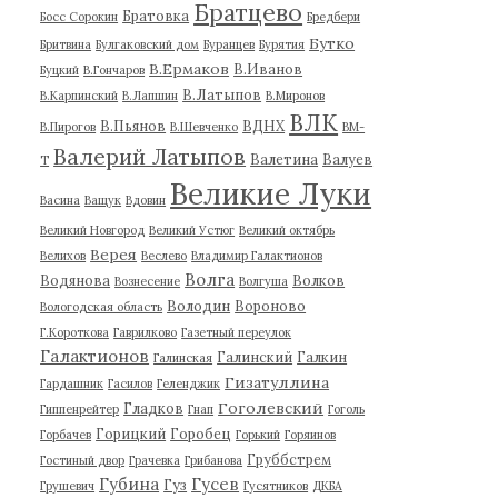
Братцево
Братовка
Босс Сорокин
Бредбери
Бутко
Бритвина
Булгаковский дом
Буранцев
Бурятия
В.Ермаков
В.Иванов
Буцкий
В.Гончаров
В.Латыпов
В.Карпинский
В.Лапшин
В.Миронов
ВЛК
В.Пьянов
ВДНХ
В.Пирогов
В.Шевченко
ВМ-
Валерий Латыпов
Валетина
Валуев
Т
Великие Луки
Васина
Ващук
Вдовин
Великий Новгород
Великий Устюг
Великий октябрь
Верея
Велихов
Веслево
Владимир Галактионов
Волга
Водянова
Волков
Вознесение
Волгуша
Володин
Вороново
Вологодская область
Г.Короткова
Гаврилково
Газетный переулок
Галактионов
Галинский
Галкин
Галинская
Гизатуллина
Гардашник
Гасилов
Геленджик
Гоголевский
Гладков
Гиппенрейтер
Гнап
Гоголь
Горицкий
Горобец
Горбачев
Горький
Горяинов
Груббстрем
Гостиный двор
Грачевка
Грибанова
Губина
Гусев
Гуз
Грушевич
Гусятников
ДКБА