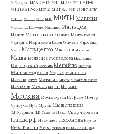
МАКС
МГУ
МИ-2
МИ-6
М.Сидорюк
МИ-1
МИ-4
МИГ-15
МИГ-23
МИ-24
МИГ-21
МИГ-25
МИГ-25ПУ
МФТИ
Маврин
МИГ-27
МИГ-29
МЛС
МПС
Мальцев
Магарычев
Магомаев
Малышев
Манихино
Маниш
Манеж
Мануйлович
Маринина
Маргарита
Мария Яковлевна
Маросейка
Маруценко
Маслаев
Марта
Масляев
Маша
Медведева
Медведев
Медведица
Меняйло
Медведский
Мезиано
Мещера
Мингазетдинов
Миронов
Миракс
Митягин
Митино
Митта
Миусы
Михаил Латыпов
Морев
Михайлов
Морозко
Морева
Москва
Мочар
Москва-река
Мосфильм
Мышлявкина
Мухин
Мутыгулин
Муха
Надя Спиридонова
Н.Н.Кудрявцев
Н.Н.Семенов
Найдорф
Насонова
Наймилов
Наумов
Небо России
Неро
Нерская
Нижний Новгород