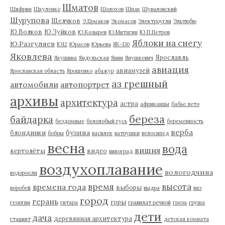
Шматов
Шифрин
Шкуленко
Шолохов
Шпак
Шуваловский
Шурупова
Щелчков
Э.Ермаков
Экомасов
Электроугли
Эльтюбю
Ю.Волков
Ю.Зуйков
Ю.Козырев
Ю.Митягин
Ю.П.Петров
Яблоки на снегу
Ю.Разгуляев
Ю12
Юрасов
Юрьева
ЯК-130
Яковлева
Ярославль
Якушина
Яндульская
Янин
Янушкевич
авиация
авиамузей
Ярославская область
Ярошенко
абажур
аз грешный
автомобили
автопортрет
архивы
архитектура
астра
африканцы
бабье лето
береза
байдарка
бездомные
белолобый гусь
беременность
верба
бузина
блондинки
бобры
василек
ватрушки
велосипед
весна
вода
вишня
вертолёты
видео
виноград
воздухоплавание
вологодчина
водоросли
время
высота
времена года
выборы
воробей
выдра
вяз
город
герань
горы
георгин
гитара
гравилат речной
гроза
груша
дети
дача
деревянная архитектура
гтацинт
детская комната