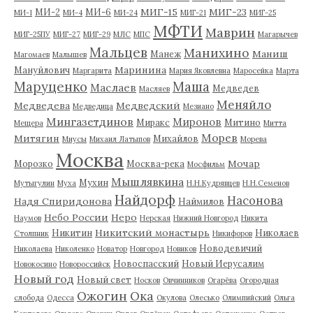
МИГ-15
МИГ-23
МИ-2
МИ-6
МИ-1
МИ-4
МИ-24
МИГ-21
МИГ-25
МФТИ
Маврин
МИГ-25ПУ
МИГ-27
МИГ-29
МЛС
МПС
Магарычев
Мальцев
Манихино
Маниш
Манеж
Магомаев
Малышев
Маринина
Мануйлович
Маргарита
Мария Яковлевна
Маросейка
Марта
Маруценко
Маша
Маслаев
Медведев
Масляев
Меняйло
Медведева
Медведский
Медведица
Мезиано
Мингазетдинов
Миронов
Миракс
Митино
Мещера
Митта
Морев
Митягин
Михайлов
Миусы
Михаил Латыпов
Морева
Москва
Мочар
Морозко
Москва-река
Мосфильм
Мышлявкина
Мухин
Мутыгулин
Муха
Н.Н.Кудрявцев
Н.Н.Семенов
Найдорф
Насонова
Надя Спиридонова
Наймилов
Небо России
Неро
Наумов
Нерская
Нижний Новгород
Никита
Никитский монастырь
Никитин
Николаев
Столпник
Никифоров
Новодевичий
Николаева
Николенко
Новатор
Новгород
Новиков
Новоспасский
Новый Иерусалим
Новокосино
Новороссийск
Новый год
Новый свет
Носков
Овчинников
Огарёва
Огородная
Ожогин
Ока
слобода
Одесса
Окулова
Олесько
Олимпийский
Ольга