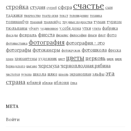
счастье
стройка
студия
сфера
сын
сугроб
таджики
творчество
театр огня
текст
телевидение
техника
туман
туризм
топинамбур
трамвай
троллейбус
трудные подростки
тюльпаны
у себя дома
утки
фабрика
убунту
уединенное
утята
фиеста
февраль
фото
фасады
физалис
философия
флаги
флот
фотография
фотография - это
фотовыставка
фотографы
фотокамеры
фотошкола
фреска
фотокружок
цветы
церковь
хризантемы
художник
храм
цвет
цирк
цирк
черемуха
черноплодная рябина
Вернадского
цыгане
эта
школа
шлюз
экраноплан
эльфы
чистотел
чучела
шмель
страна
яблоня
юбилей
яблоки
ёлка
МЕТА
Войти