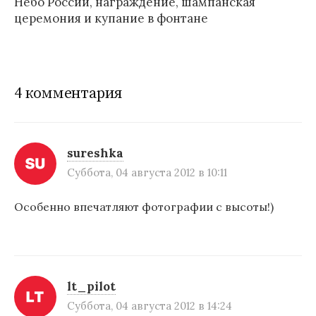
Небо России, награждение, шампанская
в
церемония и купание в фонтане
и
г
а
4 комментария
ц
и
sureshka
я
Суббота, 04 августа 2012 в 10:11
п
Особенно впечатляют фотографии с высоты!)
о
з
а
п
lt_pilot
Суббота, 04 августа 2012 в 14:24
и