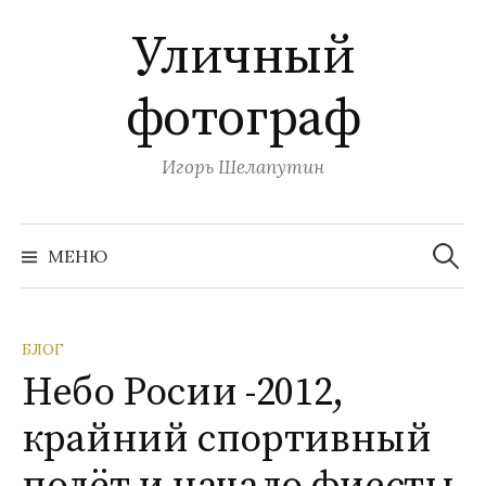
П
Уличный
е
р
фотограф
е
й
т
Игорь Шелапутин
и
к
Н
с
а
МЕНЮ
й
о
т
и
д
:
е
БЛОГ
р
Небо Росии -2012,
ж
и
крайний спортивный
м
о