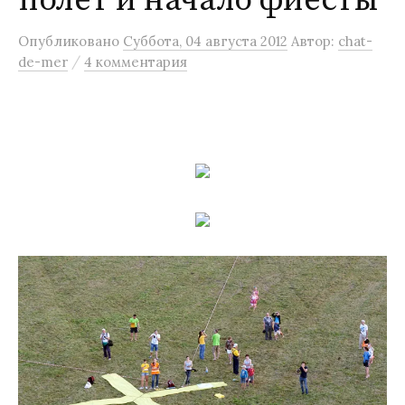
полёт и начало фиесты
м
Опубликовано
Суббота, 04 августа 2012
Автор:
chat-
у
/
de-mer
4 комментария