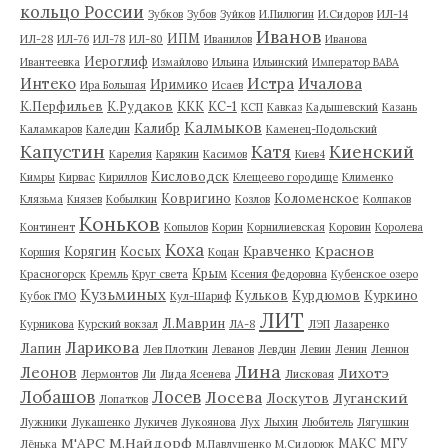
кольцо России
Зубков
Зубов
Зуйков
И.Пилюгин
И.Сидоров
ИЛ-14
Иванов
ИПМ
ИЛ-28
ИЛ-76
ИЛ-78
ИЛ-80
Иванилов
Иванова
Иероглиф
Ивантеевка
Измайлово
Ильина
Ильинский
Император ВАВА
Истра
Интеко
Ичалова
Иримико
Ира Большая
Исаев
К.Перфильев
К.Рудаков
ККК
КС-1
КСП
Кавказ
Кадышевский
Казань
Калмыков
Калибр
Каламкаров
Каледин
Каменец-Подольский
Капустин
Катя
Киенский
Карелия
Карякин
Касимов
Киев4
Кисловодск
Кимры
Кирвас
Кириллов
Клещеево городище
Клименко
Ковригино
Коломенское
Клязьма
Князев
Кобылкин
Козлов
Колпаков
Коньков
Континент
Копылов
Корин
Корнилиевская
Коровин
Королева
Коха
Краснов
Корягин
Косых
Кравченко
Коршия
Коцан
Крым
Красногорск
Кремль
Круг света
Ксения Федоровна
Кубенское озеро
Кузьминых
Кульков
Курдюмов
Куркино
Кубок ГМО
Кул-Шариф
ЛИТ
Л.Маврин
Курникова
Курский вокзал
ЛА-8
ЛЭП
Лазаренко
Ларикова
Лапин
Лев Плоткин
Леванов
Левдин
Левин
Ленин
Леннон
Лина
Леонов
Лихотэ
Лермонтов
Ли
Лида Ясенева
Лисковая
Лобашов
Лосев
Лосева
Луганский
Лоскутов
Лопатков
Лужники
Лукашенко
Лукичев
Лукоянова
Лух
Лыхин
Любитель
Лягушкин
М'АРС
М.Найдорф
МАКС
МГУ
Лёнька
М.Павлушенко
М.Сидорюк