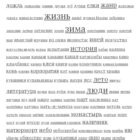
жанр
дождь
елки
думы
дольмены
донник
друзья
дуб
железная
жизнь
дорога
живая история
жильё
журнал Москва
заброшка
зима
затмение
запасник
затвор
земля
золотарник
золото
золотой
иней
из окна
искусство
иван-чай
иконостас
шар
игрушки
история
калина
испытания
искусство видеть
ислам
кабан
канал
камыш
камыши
катакомбы
кино
камеры
камни
квартира
клен
кладбище
книги
коммунизм
клевер
козлы
конная полиция
корпоратив
конь
кот
крест
крыша
корова
кошки
крапива
лето
лес
кувшинки
купальщицы
купырь
лагеря
линукс
люди
литература
лодки
лось
лубок
луна
лыжи
люпин
лютик
март
май
макро
масленица
лягушки
лёд
малина
мантия
мат
мать-и-мачеха
метель
матрёшка
матушка
мемуары
мертвяки
метро
монастырь
море
мечеть
мимоза
митинг
можжевельник
монтаж
наличник
мусор
мост
музей
мухи
мышиный горошек
натюрморт
небо
ню
небоскребы
невозвратимое
ночь
ноябрь
окно
общество
одуванчики
обряды
огонь
озеро
окопы
октябрь