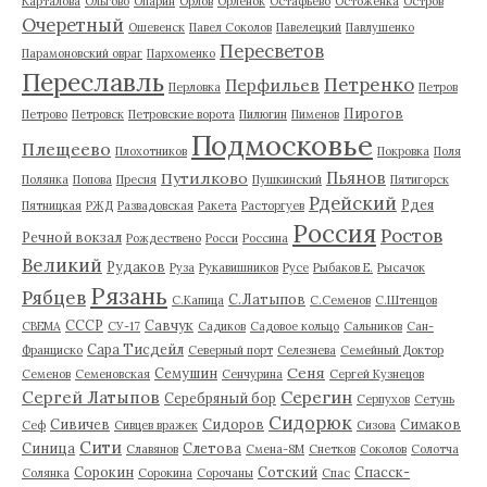
Карталова
Ольгово
Опарин
Орлов
Орлёнок
Остафьево
Остоженка
Остров
Очеретный
Ошевенск
Павел Соколов
Павелецкий
Павлушенко
Пересветов
Парамоновский овраг
Пархоменко
Переславль
Петренко
Перфильев
Перловка
Петров
Пирогов
Петрово
Петровск
Петровские ворота
Пилюгин
Пименов
Подмосковье
Плещеево
Плохотников
Покровка
Поля
Пьянов
Путилково
Полянка
Попова
Пресня
Пушкинский
Пятигорск
Рдейский
Рдея
Пятницкая
РЖД
Развадовская
Ракета
Расторгуев
Россия
Ростов
Речной вокзал
Рождествено
Росси
Россина
Великий
Рудаков
Руза
Рукавишников
Русе
Рыбаков Е.
Рысачок
Рязань
Рябцев
С.Латыпов
С.Капица
С.Семенов
С.Штенцов
СССР
Савчук
СВЕМА
СУ-17
Садиков
Садовое кольцо
Сальников
Сан-
Сара Тисдейл
Франциско
Северный порт
Селезнева
Семейный Доктор
Сеня
Семушин
Семенов
Семеновская
Сенчурина
Сергей Кузнецов
Серегин
Сергей Латыпов
Серебряный бор
Серпухов
Сетунь
Сидорюк
Сивичев
Сидоров
Симаков
Сеф
Сивцев вражек
Сизова
Сити
Синица
Слетова
Славянов
Смена-8М
Снетков
Соколов
Солотча
Сорокин
Сотский
Спасск-
Солянка
Сорокина
Сорочаны
Спас