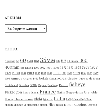
АРХИВЫ
А
р
х
и
в
СЛОВА
ы
35мм
6D
360
69
10d
66
8мм
"Призыв"
5d
114 школа
400mm
1977
1978
1975
1972
1973
838 школа
1960
1962
1964
1970е
1980
1983
1989
1993
1979
1981
1985
1987
1988
1991
1992
1994
1996
1997
Annecy
bokeh
1998
Avignon
B-52
Canon 100/2.8
Chrysler
Daewoo
de Bruijn
fisheye
Deutshland
Dresden
EOS M
Espana
Fan Yang
Firenze
France
Flektogon
Gegevicius
Gailis
Grenoble
fleurs du mal
Italia
Idol4
Horsemann
Hassy
Igaune
L-39
Marceille
Milano
Nikon Coolpix
Nice
Minolta dimage 7i
Montblanc
Napoli
Nikon
Offroad