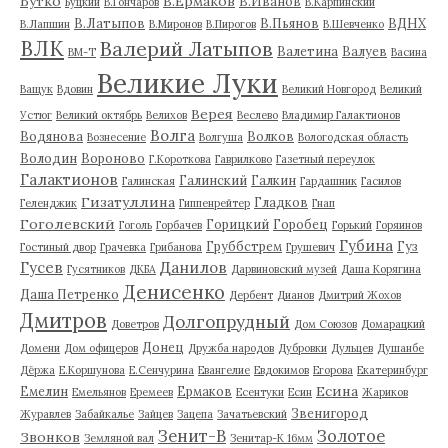
Бутко
В.Ермаков
В.Иванов
Буцкий
В.Гончаров
В.Карпинский
В.Латыпов
В.Пьянов
ВДНХ
В.Лапшин
В.Миронов
В.Пирогов
В.Шевченко
ВЛК
Валерий Латыпов
Валетина
Валуев
ВМ-Т
Васина
Великие Луки
Ващук
Вдовин
Великий Новгород
Великий
Верея
Устюг
Великий октябрь
Велихов
Веслево
Владимир Галактионов
Волга
Водянова
Волков
Вознесение
Волгуша
Вологодская область
Володин
Вороново
Г.Короткова
Гаврилково
Газетный переулок
Галактионов
Галинский
Галкин
Галинская
Гардашник
Гасилов
Гизатуллина
Гладков
Геленджик
Гиппенрейтер
Гнап
Гоголевский
Горицкий
Горобец
Гоголь
Горбачев
Горький
Горяинов
Губина
Груббстрем
Гуз
Гостиный двор
Грачевка
Грибанова
Грушевич
Гусев
Данилов
Гусятников
ДКБА
Дарвиновский музей
Даша Корягина
Денисенко
Даша Петренко
Дербент
Дианов
Дмитрий Жохов
Дмитров
Долгопрудный
Доветров
Дом Союзов
Домарацкий
Донец
Домени
Дом офицеров
Дружба народов
Дубровки
Дульцев
Душанбе
Дёржа
Е.Коршунова
Е.Сенчурина
Евангелие
Евдокимов
Егорова
Екатеринбург
Есина
Емелин
Ермаков
Емельянов
Еремеев
Есентуки
Есин
Жариков
Звенигород
Журавлев
Забайкалье
Зайцев
Зацепа
Зачатьевский
Зенит-В
Золотое
Звонков
Земляной вал
Зенитар-К 16мм