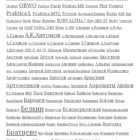
ORWO
Paris
Pentax ME
Phol
Pompei
Orange
Padova
Peugeot
Praktica L
Praktica MTL
Provost
Roma
Raymond Rutting
RSS
San
SONY ALPHA 7
Francisco
Savin
Siena
Sirmione
Sony NEX-5T
Suchy
Venezia
Volvo 340
void
Verona
via
Zeiss
А-380
А.Белкин
А.Буранцев
А.Бутко
А.К.Антонов
А.Галкин
А.Литинецкий
А.Медведев
А.Морев
А.Садиков
А.Ушаков
А.Семенов
А.Соколов
А.Спирин
А.Халтурин
АН-2
Абрамочкин
А.Щугорев
АН-70
Абрамов
Абулхатин
Абхазия
Аксенов
Агеев
Австрия
Автобанк
Агидель
Акимов
Акимович
Альпы
Александр Маврин
Алешин
Алексеев
Алфреймс
Алёшкинский
Андрей Антонов
Андрей Денисенко
лес
Америка
Андрей Васильев
Аносов
Армения
Андрусенко
Аникеевка
Апуневич
Артеменков
Аэронатц
Аюпов
Архипов
Артём Денисенко
Баженов
Баев
Байков
Б.Степанов
БМО
Байкал
Байконур
Бакирова
Бардаев
Баскова
Бейдик
Барабанов
Бармичева
Башкирия
Белая
Белкин
Белоцерковская
Белкард
Белорусов
Белоцерковский
Белякова
Библиоглобус
Блынская
Богданов
Богоявление
Болгария
Болшево
Братовка
Большой Афанасьевский
Борис
Боряна Росса
Босс Сорокин
Братцево
Бредбери
Бритвина
Булгаковский дом
Буранцев
Бурятия