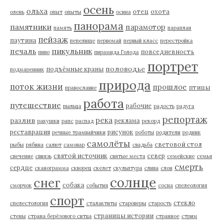
осень
ольха
отец
охота
олень
опыт
опыты
осина
панорама
памятники
парамотор
память
параплан
пейзаж
паутина
пепелище
первомай
первый класс
перестройка
пикульник
печаль
повседневность
пиво
пирамида Голода
портрет
половодье
подъёмные краны
подмаренник
природа
поток жизни
прошлое
птицы
православие
работа
путешествие
рабочие
пыльца
радость
радуга
репортаж
река
разлив
реклама
ракушки
рапс
распад
рекорд
реставрация
рисунок
речные трамвайчики
роботы
родители
родник
самолёты
световой стол
рыбы
рябина
салют
самовар
свадьба
святой источник
север
свечение
свиязь
святые места
семейские
семья
смерть
сердце
сканограмма
скворец
скелет
скульптура
слива
слон
солнце
снег
собака
сморчок
события
сосна
спелеология
спорт
стекло
спелестология
сталактиты
староверы
старость
страницы истории
стены
страна берёзового ситца
странное
стрим