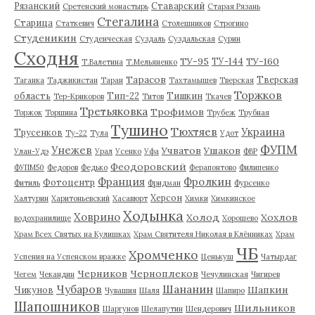
Рязанский
Ставарский
Сретенский монастырь
Старая Рязань
Стегалина
Старица
Статкевич
Столешников
Строгино
Студеникин
Студенческая
Суздаль
Суздальская
Сурин
Сходня
ТУ-95
ТУ-160
ТУ-144
Т.Валетина
Т.Мельяненко
Тарасов
Тверская
Таганка
Таджикистан
Таран
Тахтамышев
Тверская
Торжков
область
Тип-22
Тишкин
Тер-Крикоров
Титов
Ткачев
Третьяковка
Трофимов
Торжок
Торшина
Трубеж
Трубная
Тушино
Тюхтяев
Украина
Трусенков
Ту-22
Тула
Удот
ФУПМ
Унежев
Учватов
Ушаков
Улан-Удэ
Урал
Усенко
Уфа
ФВР
Феодоровский
ФУПМ50
Федоров
Федько
Ферапонтово
Филипенко
Франция
Фролкин
Фотоцентр
Фитиль
Фридман
Фурсенко
Херсон
Халтурин
Харитоньевский
Хасавюрт
Химки
Химкинское
Ходынка
Ховрино
Холод
Хохлов
водохранилище
Хорошево
Храм Всех Святых на Кулишках
Храм Святителя Николая в Клённиках
Храм
ЧБ
Хромченко
Успения на Успенском вражке
Ценькуш
Чатырдаг
Черников
Черноплеков
Чегем
Чекандин
Чечулинская
Чигирев
Чубаров
Шананин
Шапкин
Чикунов
Чувашия
Шаля
Шапиро
Шапошников
Шильников
Шаргунов
Шелапутин
Шендерович