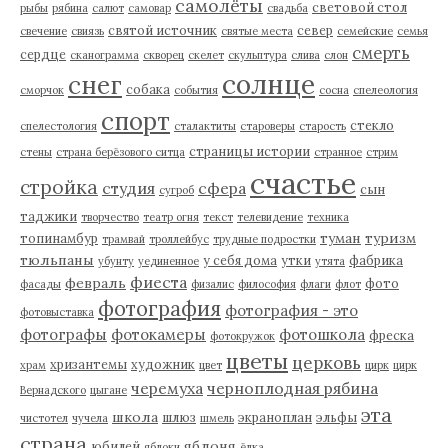
самолёты
световой стол
рыбы
рябина
салют
самовар
свадьба
святой источник
север
свечение
свиязь
святые места
семейские
семья
смерть
сердце
сканограмма
скворец
скелет
скульптура
слива
слон
солнце
снег
собака
сморчок
события
сосна
спелеология
спорт
стекло
спелестология
сталактиты
староверы
старость
страницы истории
стены
страна берёзового ситца
странное
стрим
счастье
стройка
студия
сфера
сын
сугроб
таджики
творчество
театр огня
текст
телевидение
техника
туман
туризм
топинамбур
трамвай
троллейбус
трудные подростки
тюльпаны
у себя дома
утки
фабрика
убунту
уединенное
утята
фиеста
февраль
фото
фасады
физалис
философия
флаги
флот
фотография
фотография - это
фотовыставка
фотографы
фотокамеры
фотошкола
фреска
фотокружок
цветы
церковь
хризантемы
художник
храм
цвет
цирк
цирк
черемуха
черноплодная рябина
Вернадского
цыгане
эта
школа
шлюз
экраноплан
эльфы
чистотел
чучела
шмель
страна
яблоня
юбилей
яблоки
ёлка