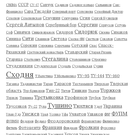
СССР
Савчук
СВЕМА
СУ-17
Садиков
Садовое кольцо
Сальников
Сан-
Сара Тисдейл
Франциско
Северный порт
Селезнева
Семейный Доктор
Сеня
Семушин
Семенов
Семеновская
Сенчурина
Сергей Кузнецов
Серегин
Сергей Латыпов
Серебряный бор
Серпухов
Сетунь
Сидорюк
Сивичев
Сидоров
Симаков
Сеф
Сивцев вражек
Сизова
Сити
Синица
Слетова
Славянов
Смена-8М
Снетков
Соколов
Солотча
Сорокин
Сотский
Спасск-
Солянка
Сорокина
Сорочаны
Спас
Рязанский
Ставарский
Сретенский монастырь
Старая Рязань
Стегалина
Старица
Статкевич
Столешников
Строгино
Студеникин
Студенческая
Суздаль
Суздальская
Сурин
Сходня
ТУ-95
ТУ-160
ТУ-144
Т.Валетина
Т.Мельяненко
Тарасов
Тверская
Таганка
Таджикистан
Таран
Тахтамышев
Тверская
Торжков
область
Тип-22
Тишкин
Тер-Крикоров
Титов
Ткачев
Третьяковка
Трофимов
Торжок
Торшина
Трубеж
Трубная
Тушино
Тюхтяев
Украина
Трусенков
Ту-22
Тула
Удот
ФУПМ
Унежев
Учватов
Ушаков
Улан-Удэ
Урал
Усенко
Уфа
ФВР
Феодоровский
ФУПМ50
Федоров
Федько
Ферапонтово
Филипенко
Франция
Фролкин
Фотоцентр
Фитиль
Фридман
Фурсенко
Херсон
Халтурин
Харитоньевский
Хасавюрт
Химки
Химкинское