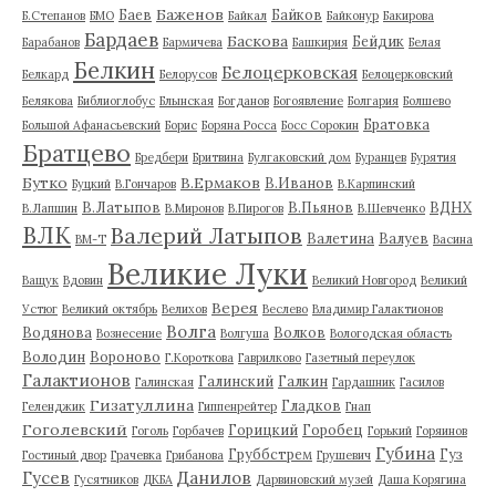
Баженов
Баев
Байков
Б.Степанов
БМО
Байкал
Байконур
Бакирова
Бардаев
Баскова
Бейдик
Барабанов
Бармичева
Башкирия
Белая
Белкин
Белоцерковская
Белкард
Белорусов
Белоцерковский
Белякова
Библиоглобус
Блынская
Богданов
Богоявление
Болгария
Болшево
Братовка
Большой Афанасьевский
Борис
Боряна Росса
Босс Сорокин
Братцево
Бредбери
Бритвина
Булгаковский дом
Буранцев
Бурятия
Бутко
В.Ермаков
В.Иванов
Буцкий
В.Гончаров
В.Карпинский
В.Латыпов
В.Пьянов
ВДНХ
В.Лапшин
В.Миронов
В.Пирогов
В.Шевченко
ВЛК
Валерий Латыпов
Валетина
Валуев
ВМ-Т
Васина
Великие Луки
Ващук
Вдовин
Великий Новгород
Великий
Верея
Устюг
Великий октябрь
Велихов
Веслево
Владимир Галактионов
Волга
Водянова
Волков
Вознесение
Волгуша
Вологодская область
Володин
Вороново
Г.Короткова
Гаврилково
Газетный переулок
Галактионов
Галинский
Галкин
Галинская
Гардашник
Гасилов
Гизатуллина
Гладков
Геленджик
Гиппенрейтер
Гнап
Гоголевский
Горицкий
Горобец
Гоголь
Горбачев
Горький
Горяинов
Губина
Груббстрем
Гуз
Гостиный двор
Грачевка
Грибанова
Грушевич
Гусев
Данилов
Гусятников
ДКБА
Дарвиновский музей
Даша Корягина