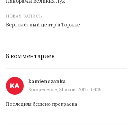
Панорамы Великих Лук
Н
НОВАЯ ЗАПИСЬ
а
Вертолётный центр в Торжке
в
и
г
8 комментариев
а
ц
и
kamienczanka
Воскресенье, 31 июля 2011 в 09:19
я
п
Последняя бешено прекрасна
о
з