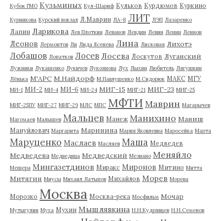
Кузьминых
Кульков
Курдюмов
Куркино
Кубок ГМО
Кул-Шариф
ЛИТ
Л.Маврин
Курникова
Курский вокзал
ЛА-8
ЛЭП
Лазаренко
Ларикова
Лапин
Лев Плоткин
Леванов
Левдин
Левин
Ленин
Леннон
Лина
Леонов
Лихотэ
Лермонтов
Ли
Лида Ясенева
Лисковая
Лобашов
Лосев
Лосева
Луганский
Лоскутов
Лопатков
Лужники
Лукашенко
Лукичев
Лукоянова
Лух
Лыхин
Любитель
Лягушкин
М'АРС
М.Найдорф
МАКС
МГУ
Лёнька
М.Павлушенко
М.Сидорюк
МИГ-15
МИГ-23
МИ-2
МИ-6
МИ-1
МИ-4
МИ-24
МИГ-21
МИГ-25
МФТИ
Маврин
МИГ-25ПУ
МИГ-27
МИГ-29
МЛС
МПС
Магарычев
Мальцев
Манихино
Маниш
Манеж
Магомаев
Малышев
Маринина
Мануйлович
Маргарита
Мария Яковлевна
Маросейка
Марта
Маруценко
Маша
Маслаев
Медведев
Масляев
Меняйло
Медведева
Медведский
Медведица
Мезиано
Мингазетдинов
Миронов
Миракс
Митино
Мещера
Митта
Морев
Митягин
Михайлов
Миусы
Михаил Латыпов
Морева
Москва
Мочар
Морозко
Москва-река
Мосфильм
Мышлявкина
Мухин
Мутыгулин
Муха
Н.Н.Кудрявцев
Н.Н.Семенов