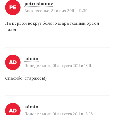
а
petrushanov
п
Воскресенье, 31 июля 2011 в 12:39
и
На первой вокруг белого шара темный ореол
с
виден.
я
м
admin
Понедельник, 01 августа 2011 в 18:11
Спасибо, стараюсь!)
admin
Понедельник, 01 августа 2011 в 18:28