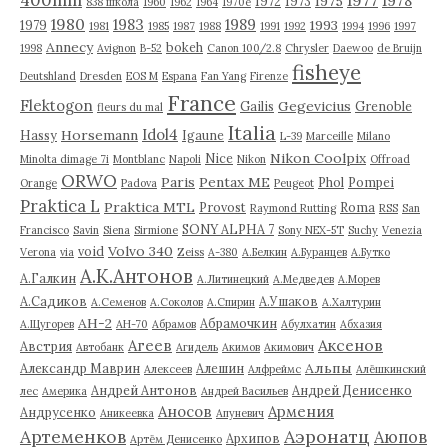
400mm
1977
1978
1975
1972
1973
838 школа
1960
1962
1964
1970е
1980
1983
1989
1993
1979
1981
1985
1987
1988
1991
1992
1994
1996
1997
Annecy
bokeh
1998
Avignon
B-52
Canon 100/2.8
Chrysler
Daewoo
de Bruijn
fisheye
Deutshland
Dresden
EOS M
Espana
Fan Yang
Firenze
France
Flektogon
Gegevicius
Gailis
Grenoble
fleurs du mal
Italia
Idol4
Horsemann
Hassy
Igaune
L-39
Marceille
Milano
Nikon Coolpix
Nice
Minolta dimage 7i
Montblanc
Napoli
Nikon
Offroad
ORWO
Paris
Pentax ME
Phol
Pompei
Orange
Padova
Peugeot
Praktica L
Praktica MTL
Provost
Roma
Raymond Rutting
RSS
San
SONY ALPHA 7
Francisco
Savin
Siena
Sirmione
Sony NEX-5T
Suchy
Venezia
Volvo 340
void
Verona
via
Zeiss
А-380
А.Белкин
А.Буранцев
А.Бутко
А.К.Антонов
А.Галкин
А.Литинецкий
А.Медведев
А.Морев
А.Садиков
А.Ушаков
А.Семенов
А.Соколов
А.Спирин
А.Халтурин
АН-2
Абрамочкин
А.Щугорев
АН-70
Абрамов
Абулхатин
Абхазия
Аксенов
Агеев
Австрия
Автобанк
Агидель
Акимов
Акимович
Альпы
Александр Маврин
Алешин
Алексеев
Алфреймс
Алёшкинский
Андрей Антонов
Андрей Денисенко
лес
Америка
Андрей Васильев
Аносов
Армения
Андрусенко
Аникеевка
Апуневич
Артеменков
Аэронатц
Аюпов
Архипов
Артём Денисенко