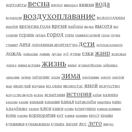
весна
вода
вишня
вертолёты
видео
виноград
воздухоплавание
вологодчина
водоросли
время
высота
времена года
выборы
воробей
выдра
вяз
город
герань
горы
георгин
гитара
гравилат речной
гроза
груша
дети
дача
деревянная архитектура
гтацинт
детская комната
жанр
дождь
елки
думы
дольмены
донник
друзья
дуб
железная
жизнь
дорога
живая история
жильё
журнал Москва
заброшка
зима
затмение
запасник
затвор
земля
золотарник
золото
золотой
иней
из окна
искусство
иван-чай
иконостас
шар
игрушки
история
калина
испытания
искусство видеть
ислам
кабан
канал
камыш
камыши
катакомбы
кино
камеры
камни
квартира
клен
кладбище
книги
коммунизм
клевер
козлы
конная полиция
корпоратив
конь
кот
крест
крыша
корова
кошки
крапива
лето
лес
кувшинки
купальщицы
купырь
лагеря
линукс