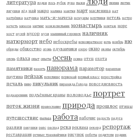
люди
литература
лодки
лось
лубок
луна
лыжи
люпин
лютик
март
май
макро
масленица
лягушки
лёд
малина
мантия
мат
мать-и-мачеха
метель
матрёшка
матушка
мемуары
мертвяки
метро
монастырь
море
мечеть
мимоза
митинг
можжевельник
монтаж
наличник
мусор
мост
музей
мухи
мышиный горошек
натюрморт
небо
ню
небоскребы
невозвратимое
ночь
ноябрь
окно
общество
одуванчики
обряды
огонь
озеро
окопы
октябрь
осень
ольха
отец
охота
олень
опыт
опыты
осина
панорама
памятники
парамотор
память
параплан
пейзаж
паутина
пепелище
первомай
первый класс
перестройка
пикульник
печаль
повседневность
пиво
пирамида Голода
портрет
половодье
подъёмные краны
подмаренник
природа
поток жизни
прошлое
птицы
православие
работа
путешествие
рабочие
пыльца
радость
радуга
репортаж
река
разлив
реклама
ракушки
рапс
распад
рекорд
реставрация
рисунок
речные трамвайчики
роботы
родители
родник