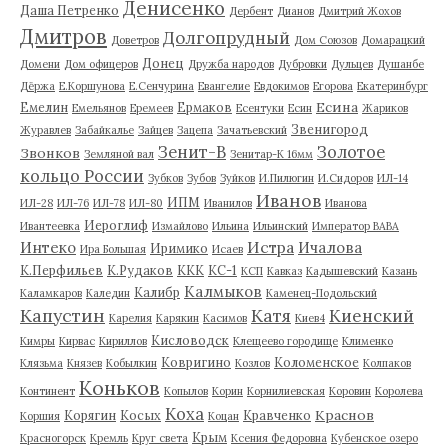
Денисенко
Даша Петренко
Дербент
Дианов
Дмитрий Жохов
Дмитров
Долгопрудный
Доветров
Дом Союзов
Домарацкий
Донец
Домени
Дом офицеров
Дружба народов
Дубровки
Дульцев
Душанбе
Дёржа
Е.Коршунова
Е.Сенчурина
Евангелие
Евдокимов
Егорова
Екатеринбург
Есина
Емелин
Ермаков
Емельянов
Еремеев
Есентуки
Есин
Жариков
Звенигород
Журавлев
Забайкалье
Зайцев
Зацепа
Зачатьевский
Зенит-В
Золотое
Звонков
Земляной вал
Зенитар-К 16мм
кольцо России
Зубков
Зубов
Зуйков
И.Пилюгин
И.Сидоров
ИЛ-14
Иванов
ИПМ
ИЛ-28
ИЛ-76
ИЛ-78
ИЛ-80
Иванилов
Иванова
Иероглиф
Ивантеевка
Измайлово
Ильина
Ильинский
Император ВАВА
Истра
Интеко
Ичалова
Иримико
Ира Большая
Исаев
К.Перфильев
К.Рудаков
ККК
КС-1
КСП
Кавказ
Кадышевский
Казань
Калмыков
Калибр
Каламкаров
Каледин
Каменец-Подольский
Капустин
Катя
Киенский
Карелия
Карякин
Касимов
Киев4
Кисловодск
Кимры
Кирвас
Кириллов
Клещеево городище
Клименко
Ковригино
Коломенское
Клязьма
Князев
Кобылкин
Козлов
Колпаков
Коньков
Континент
Копылов
Корин
Корнилиевская
Коровин
Королева
Коха
Краснов
Корягин
Косых
Кравченко
Коршия
Коцан
Крым
Красногорск
Кремль
Круг света
Ксения Федоровна
Кубенское озеро