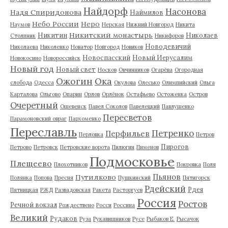
Найдорф
Насонова
Надя Спиридонова
Наймилов
Небо России
Неро
Наумов
Нерская
Нижний Новгород
Никита
Никитский монастырь
Никитин
Николаев
Столпник
Никифоров
Новодевичий
Николаева
Николенко
Новатор
Новгород
Новиков
Новоспасский
Новый Иерусалим
Новокосино
Новороссийск
Новый год
Новый свет
Носков
Овчинников
Огарёва
Огородная
Ожогин
Ока
слобода
Одесса
Окулова
Олесько
Олимпийский
Ольга
Карталова
Ольгово
Опарин
Орлов
Орлёнок
Остафьево
Остоженка
Остров
Очеретный
Ошевенск
Павел Соколов
Павелецкий
Павлушенко
Пересветов
Парамоновский овраг
Пархоменко
Переславль
Петренко
Перфильев
Перловка
Петров
Пирогов
Петрово
Петровск
Петровские ворота
Пилюгин
Пименов
Подмосковье
Плещеево
Плохотников
Покровка
Поля
Пьянов
Путилково
Полянка
Попова
Пресня
Пушкинский
Пятигорск
Рдейский
Рдея
Пятницкая
РЖД
Развадовская
Ракета
Расторгуев
Россия
Ростов
Речной вокзал
Рождествено
Росси
Россина
Великий
Рудаков
Руза
Рукавишников
Русе
Рыбаков Е.
Рысачок