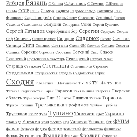
Рязань
Рябцев
С.Латыпов
С.Капица
С.Семенов
С.Штенцов
СССР
Савчук
СВЕМА
СУ-17
Садиков
Садовое кольцо
Сальников
Сан-
Сара Тисдейл
Франциско
Северный порт
Селезнева
Семейный Доктор
Сеня
Семушин
Семенов
Семеновская
Сенчурина
Сергей Кузнецов
Серегин
Сергей Латыпов
Серебряный бор
Серпухов
Сетунь
Сидорюк
Сивичев
Сидоров
Симаков
Сеф
Сивцев вражек
Сизова
Сити
Синица
Слетова
Славянов
Смена-8М
Снетков
Соколов
Солотча
Сорокин
Сотский
Спасск-
Солянка
Сорокина
Сорочаны
Спас
Рязанский
Ставарский
Сретенский монастырь
Старая Рязань
Стегалина
Старица
Статкевич
Столешников
Строгино
Студеникин
Студенческая
Суздаль
Суздальская
Сурин
Сходня
ТУ-95
ТУ-160
ТУ-144
Т.Валетина
Т.Мельяненко
Тарасов
Тверская
Таганка
Таджикистан
Таран
Тахтамышев
Тверская
Торжков
область
Тип-22
Тишкин
Тер-Крикоров
Титов
Ткачев
Третьяковка
Трофимов
Торжок
Торшина
Трубеж
Трубная
Тушино
Тюхтяев
Украина
Трусенков
Ту-22
Тула
Удот
ФУПМ
Унежев
Учватов
Ушаков
Улан-Удэ
Урал
Усенко
Уфа
ФВР
Феодоровский
ФУПМ50
Федоров
Федько
Ферапонтово
Филипенко
Франция
Фролкин
Фотоцентр
Фитиль
Фридман
Фурсенко