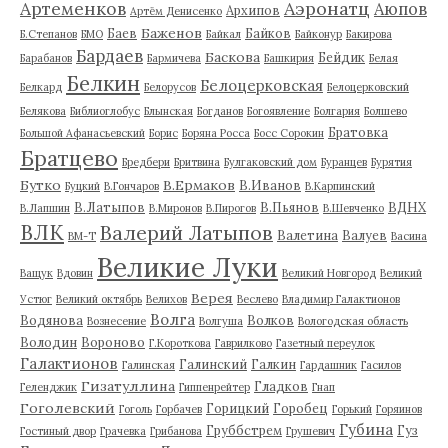
Артеменков
Аэронатц
Аюпов
Архипов
Артём Денисенко
Баженов
Баев
Байков
Б.Степанов
БМО
Байкал
Байконур
Бакирова
Бардаев
Баскова
Бейдик
Барабанов
Бармичева
Башкирия
Белая
Белкин
Белоцерковская
Белкард
Белорусов
Белоцерковский
Белякова
Библиоглобус
Блынская
Богданов
Богоявление
Болгария
Болшево
Братовка
Большой Афанасьевский
Борис
Боряна Росса
Босс Сорокин
Братцево
Бредбери
Бритвина
Булгаковский дом
Буранцев
Бурятия
Бутко
В.Ермаков
В.Иванов
Буцкий
В.Гончаров
В.Карпинский
В.Латыпов
В.Пьянов
ВДНХ
В.Лапшин
В.Миронов
В.Пирогов
В.Шевченко
ВЛК
Валерий Латыпов
Валетина
Валуев
ВМ-Т
Васина
Великие Луки
Ващук
Вдовин
Великий Новгород
Великий
Верея
Устюг
Великий октябрь
Велихов
Веслево
Владимир Галактионов
Волга
Водянова
Волков
Вознесение
Волгуша
Вологодская область
Володин
Вороново
Г.Короткова
Гаврилково
Газетный переулок
Галактионов
Галинский
Галкин
Галинская
Гардашник
Гасилов
Гизатуллина
Гладков
Геленджик
Гиппенрейтер
Гнап
Гоголевский
Горицкий
Горобец
Гоголь
Горбачев
Горький
Горяинов
Губина
Груббстрем
Гуз
Гостиный двор
Грачевка
Грибанова
Грушевич