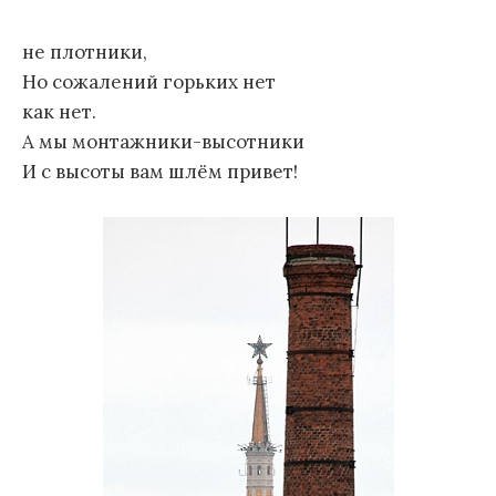
м
не плотники,
у
Но сожалений горьких нет
как нет.
А мы монтажники-высотники
И с высоты вам шлём привет!