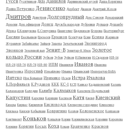
Гусев
Данилов
Гусятников
ДКБА
Дарвиновский музей
Даша Корягина
Денисенко
Даша Петренко
Дербент
Дианов
Дмитрий Жохов
Дмитров
Долгопрудный
Доветров
Дом Союзов
Домарацкий
Донец
Домени
Дом офицеров
Дружба народов
Дубровки
Дульцев
Душанбе
Дёржа
Е.Коршунова
Е.Сенчурина
Евангелие
Евдокимов
Егорова
Екатеринбург
Есина
Емелин
Ермаков
Емельянов
Еремеев
Есентуки
Есин
Жариков
Звенигород
Журавлев
Забайкалье
Зайцев
Зацепа
Зачатьевский
Зенит-В
Золотое
Звонков
Земляной вал
Зенитар-К 16мм
кольцо России
Зубков
Зубов
Зуйков
И.Пилюгин
И.Сидоров
ИЛ-14
Иванов
ИПМ
ИЛ-28
ИЛ-76
ИЛ-78
ИЛ-80
Иванилов
Иванова
Иероглиф
Ивантеевка
Измайлово
Ильина
Ильинский
Император ВАВА
Истра
Интеко
Ичалова
Иримико
Ира Большая
Исаев
К.Перфильев
К.Рудаков
ККК
КС-1
КСП
Кавказ
Кадышевский
Казань
Калмыков
Калибр
Каламкаров
Каледин
Каменец-Подольский
Капустин
Катя
Киенский
Карелия
Карякин
Касимов
Киев4
Кисловодск
Кимры
Кирвас
Кириллов
Клещеево городище
Клименко
Ковригино
Коломенское
Клязьма
Князев
Кобылкин
Козлов
Колпаков
Коньков
Континент
Копылов
Корин
Корнилиевская
Коровин
Королева
Коха
Краснов
Корягин
Косых
Кравченко
Коршия
Коцан