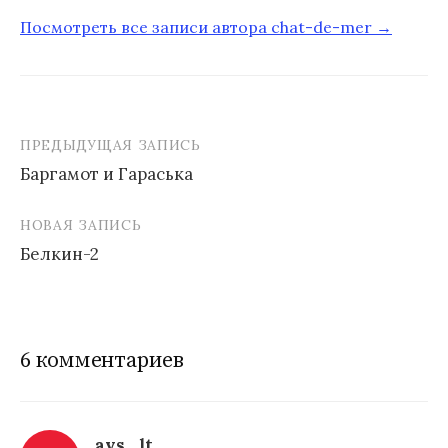
Посмотреть все записи автора chat-de-mer →
ПРЕДЫДУЩАЯ ЗАПИСЬ
Баргамот и Гараська
Н
НОВАЯ ЗАПИСЬ
а
Белкин-2
в
и
г
6 комментариев
а
ц
avs_lt