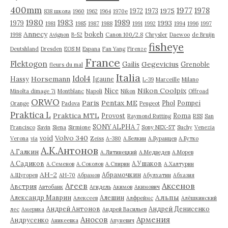
400mm
1977
1978
1975
1972
1973
838 школа
1960
1962
1964
1970е
1980
1983
1989
1993
1979
1981
1985
1987
1988
1991
1992
1994
1996
1997
Annecy
bokeh
1998
Avignon
B-52
Canon 100/2.8
Chrysler
Daewoo
de Bruijn
fisheye
Deutshland
Dresden
EOS M
Espana
Fan Yang
Firenze
France
Flektogon
Gegevicius
Gailis
Grenoble
fleurs du mal
Italia
Idol4
Horsemann
Hassy
Igaune
L-39
Marceille
Milano
Nikon Coolpix
Nice
Minolta dimage 7i
Montblanc
Napoli
Nikon
Offroad
ORWO
Paris
Pentax ME
Phol
Pompei
Orange
Padova
Peugeot
Praktica L
Praktica MTL
Provost
Roma
Raymond Rutting
RSS
San
SONY ALPHA 7
Francisco
Savin
Siena
Sirmione
Sony NEX-5T
Suchy
Venezia
Volvo 340
void
Verona
via
Zeiss
А-380
А.Белкин
А.Буранцев
А.Бутко
А.К.Антонов
А.Галкин
А.Литинецкий
А.Медведев
А.Морев
А.Садиков
А.Ушаков
А.Семенов
А.Соколов
А.Спирин
А.Халтурин
АН-2
Абрамочкин
А.Щугорев
АН-70
Абрамов
Абулхатин
Абхазия
Аксенов
Агеев
Австрия
Автобанк
Агидель
Акимов
Акимович
Альпы
Александр Маврин
Алешин
Алексеев
Алфреймс
Алёшкинский
Андрей Антонов
Андрей Денисенко
лес
Америка
Андрей Васильев
Аносов
Армения
Андрусенко
Аникеевка
Апуневич