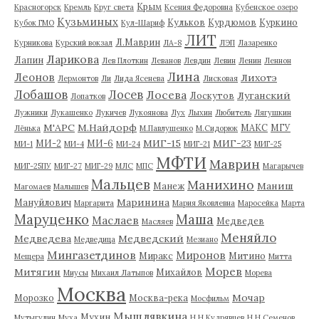
Крым
Красногорск
Кремль
Круг света
Ксения Федоровна
Кубенское озеро
Кузьминых
Кульков
Курдюмов
Куркино
Кубок ГМО
Кул-Шариф
ЛИТ
Л.Маврин
Курникова
Курский вокзал
ЛА-8
ЛЭП
Лазаренко
Ларикова
Лапин
Лев Плоткин
Леванов
Левдин
Левин
Ленин
Леннон
Лина
Леонов
Лихотэ
Лермонтов
Ли
Лида Ясенева
Лисковая
Лобашов
Лосев
Лосева
Луганский
Лоскутов
Лопатков
Лужники
Лукашенко
Лукичев
Лукоянова
Лух
Лыхин
Любитель
Лягушкин
М'АРС
М.Найдорф
МАКС
МГУ
Лёнька
М.Павлушенко
М.Сидорюк
МИГ-15
МИГ-23
МИ-2
МИ-6
МИ-1
МИ-4
МИ-24
МИГ-21
МИГ-25
МФТИ
Маврин
МИГ-25ПУ
МИГ-27
МИГ-29
МЛС
МПС
Магарычев
Мальцев
Манихино
Маниш
Манеж
Магомаев
Малышев
Маринина
Мануйлович
Маргарита
Мария Яковлевна
Маросейка
Марта
Маруценко
Маша
Маслаев
Медведев
Масляев
Меняйло
Медведева
Медведский
Медведица
Мезиано
Мингазетдинов
Миронов
Миракс
Митино
Мещера
Митта
Морев
Митягин
Михайлов
Миусы
Михаил Латыпов
Морева
Москва
Мочар
Морозко
Москва-река
Мосфильм
Мышлявкина
Мухин
Мутыгулин
Муха
Н.Н.Кудрявцев
Н.Н.Семенов