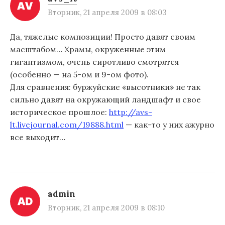
и
Вторник, 21 апреля 2009 в 08:03
я
п
Да, тяжелые композиции! Просто давят своим
масштабом… Храмы, окруженные этим
о
гигантизмом, очень сиротливо смотрятся
з
(особенно — на 5-ом и 9-ом фото).
а
Для сравнения: буржуйские «высотники» не так
сильно давят на окружающий ландшафт и свое
п
историческое прошлое:
http://avs-
и
lt.livejournal.com/19888.html
— как-то у них ажурно
все выходит…
с
я
м
admin
Вторник, 21 апреля 2009 в 08:10