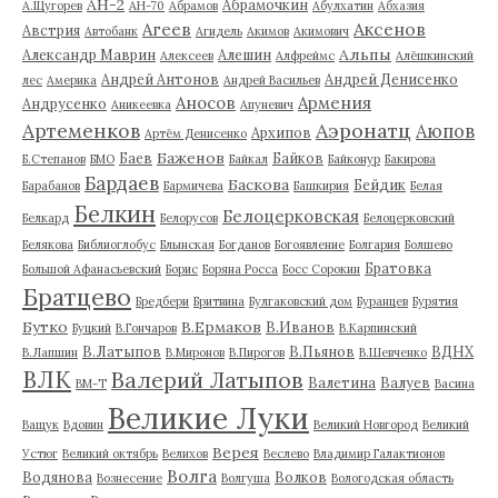
АН-2
Абрамочкин
А.Щугорев
АН-70
Абрамов
Абулхатин
Абхазия
Аксенов
Агеев
Австрия
Автобанк
Агидель
Акимов
Акимович
Альпы
Александр Маврин
Алешин
Алексеев
Алфреймс
Алёшкинский
Андрей Антонов
Андрей Денисенко
лес
Америка
Андрей Васильев
Аносов
Армения
Андрусенко
Аникеевка
Апуневич
Артеменков
Аэронатц
Аюпов
Архипов
Артём Денисенко
Баженов
Баев
Байков
Б.Степанов
БМО
Байкал
Байконур
Бакирова
Бардаев
Баскова
Бейдик
Барабанов
Бармичева
Башкирия
Белая
Белкин
Белоцерковская
Белкард
Белорусов
Белоцерковский
Белякова
Библиоглобус
Блынская
Богданов
Богоявление
Болгария
Болшево
Братовка
Большой Афанасьевский
Борис
Боряна Росса
Босс Сорокин
Братцево
Бредбери
Бритвина
Булгаковский дом
Буранцев
Бурятия
Бутко
В.Ермаков
В.Иванов
Буцкий
В.Гончаров
В.Карпинский
В.Латыпов
В.Пьянов
ВДНХ
В.Лапшин
В.Миронов
В.Пирогов
В.Шевченко
ВЛК
Валерий Латыпов
Валетина
Валуев
ВМ-Т
Васина
Великие Луки
Ващук
Вдовин
Великий Новгород
Великий
Верея
Устюг
Великий октябрь
Велихов
Веслево
Владимир Галактионов
Волга
Водянова
Волков
Вознесение
Волгуша
Вологодская область