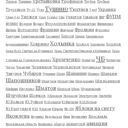
Третьяковка
Трофимов
Торжок
Торшина
Трубеж
Трубная
Тушино
Тюхтяев
Украина
Трусенков
Ту-22
Тула
Удот
ФУПМ
Унежев
Учватов
Ушаков
Улан-Удэ
Урал
Усенко
Уфа
ФВР
Феодоровский
ФУПМ50
Федоров
Федько
Ферапонтово
Филипенко
Франция
Фролкин
Фотоцентр
Фитиль
Фридман
Фурсенко
Херсон
Халтурин
Харитоньевский
Хасавюрт
Химки
Химкинское
Ходынка
Ховрино
Холод
Хохлов
водохранилище
Хорошево
Храм Всех Святых на Кулишках
Храм Святителя Николая в Клённиках
Храм
ЧБ
Хромченко
Успения на Успенском вражке
Ценькуш
Чатырдаг
Черников
Черноплеков
Чегем
Чекандин
Чечулинская
Чигирев
Чубаров
Шананин
Шапкин
Чикунов
Чувашия
Шаля
Шапиро
Шапошников
Шильников
Шаргунов
Шелапутин
Шендерович
Шматов
Шифрин
Шкуленко
Шолохов
Шпак
Шуваловский
Шурупова
Щелчков
Э.Ермаков
Экомасов
Электроугли
Эльтюбю
Ю.Волков
Ю.Зуйков
Ю.Козырев
Ю.Митягин
Ю.П.Петров
Яблоки на снегу
Ю.Разгуляев
Ю12
Юрасов
Юрьева
ЯК-130
Яковлева
Ярославль
Якушина
Яндульская
Янин
Янушкевич
авиация
авиамузей
Ярославская область
Ярошенко
абажур