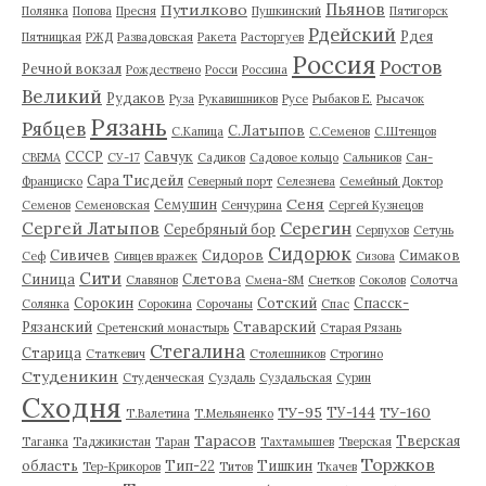
Пьянов
Путилково
Полянка
Попова
Пресня
Пушкинский
Пятигорск
Рдейский
Рдея
Пятницкая
РЖД
Развадовская
Ракета
Расторгуев
Россия
Ростов
Речной вокзал
Рождествено
Росси
Россина
Великий
Рудаков
Руза
Рукавишников
Русе
Рыбаков Е.
Рысачок
Рязань
Рябцев
С.Латыпов
С.Капица
С.Семенов
С.Штенцов
СССР
Савчук
СВЕМА
СУ-17
Садиков
Садовое кольцо
Сальников
Сан-
Сара Тисдейл
Франциско
Северный порт
Селезнева
Семейный Доктор
Сеня
Семушин
Семенов
Семеновская
Сенчурина
Сергей Кузнецов
Серегин
Сергей Латыпов
Серебряный бор
Серпухов
Сетунь
Сидорюк
Сивичев
Сидоров
Симаков
Сеф
Сивцев вражек
Сизова
Сити
Синица
Слетова
Славянов
Смена-8М
Снетков
Соколов
Солотча
Сорокин
Сотский
Спасск-
Солянка
Сорокина
Сорочаны
Спас
Рязанский
Ставарский
Сретенский монастырь
Старая Рязань
Стегалина
Старица
Статкевич
Столешников
Строгино
Студеникин
Студенческая
Суздаль
Суздальская
Сурин
Сходня
ТУ-95
ТУ-160
ТУ-144
Т.Валетина
Т.Мельяненко
Тарасов
Тверская
Таганка
Таджикистан
Таран
Тахтамышев
Тверская
Торжков
область
Тип-22
Тишкин
Тер-Крикоров
Титов
Ткачев