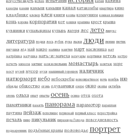
калина
испытания
искусство видеть
ислам
кабан
канал
камыш
камыши
катакомбы
кино
камеры
камни
квартира
клен
кладбище
книги
коммунизм
клевер
козлы
конная полиция
корпоратив
конь
кот
крест
крыша
корова
кошки
крапива
лето
лес
кувшинки
купальщицы
купырь
лагеря
линукс
люди
литература
лодки
лось
лубок
луна
лыжи
люпин
лютик
март
май
макро
масленица
лягушки
лёд
малина
мантия
мат
мать-и-мачеха
метель
матрёшка
матушка
мемуары
мертвяки
метро
монастырь
море
мечеть
мимоза
митинг
можжевельник
монтаж
наличник
мусор
мост
музей
мухи
мышиный горошек
натюрморт
небо
ню
небоскребы
невозвратимое
ночь
ноябрь
окно
общество
одуванчики
обряды
огонь
озеро
окопы
октябрь
осень
ольха
отец
охота
олень
опыт
опыты
осина
панорама
памятники
парамотор
память
параплан
пейзаж
паутина
пепелище
первомай
первый класс
перестройка
пикульник
печаль
повседневность
пиво
пирамида Голода
портрет
половодье
подъёмные краны
подмаренник