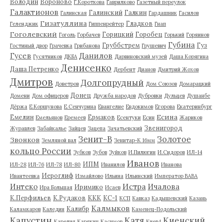
Володин
Вороново
Г.Короткова
Гаврилково
Газетный переулок
Галактионов
Галинский
Галкин
Галинская
Гардашник
Гасилов
Гизатуллина
Гладков
Геленджик
Гиппенрейтер
Гнап
Гоголевский
Горицкий
Горобец
Гоголь
Горбачев
Горький
Горяинов
Губина
Груббстрем
Гуз
Гостиный двор
Грачевка
Грибанова
Грушевич
Гусев
Данилов
Гусятников
ДКБА
Дарвиновский музей
Даша Корягина
Денисенко
Даша Петренко
Дербент
Дианов
Дмитрий Жохов
Дмитров
Долгопрудный
Доветров
Дом Союзов
Домарацкий
Донец
Домени
Дом офицеров
Дружба народов
Дубровки
Дульцев
Душанбе
Дёржа
Е.Коршунова
Е.Сенчурина
Евангелие
Евдокимов
Егорова
Екатеринбург
Есина
Емелин
Ермаков
Емельянов
Еремеев
Есентуки
Есин
Жариков
Звенигород
Журавлев
Забайкалье
Зайцев
Зацепа
Зачатьевский
Зенит-В
Золотое
Звонков
Земляной вал
Зенитар-К 16мм
кольцо России
Зубков
Зубов
Зуйков
И.Пилюгин
И.Сидоров
ИЛ-14
Иванов
ИПМ
ИЛ-28
ИЛ-76
ИЛ-78
ИЛ-80
Иванилов
Иванова
Иероглиф
Ивантеевка
Измайлово
Ильина
Ильинский
Император ВАВА
Истра
Интеко
Ичалова
Иримико
Ира Большая
Исаев
К.Перфильев
К.Рудаков
ККК
КС-1
КСП
Кавказ
Кадышевский
Казань
Калмыков
Калибр
Каламкаров
Каледин
Каменец-Подольский
Капустин
Катя
Киенский
Карелия
Карякин
Касимов
Киев4