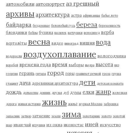
аз грешный
автомобили
автопортрет
архивы
архитектура
астра
африканцы
бабье лето
береза
байдарка
бездомные
белолобый гусь
беременность
верба
бузина
блондинки
бобры
василек
ватрушки
велосипед
весна
вода
вишня
вертолёты
видео
виноград
воздухоплавание
вологодчина
водоросли
время
высота
времена года
выборы
воробей
выдра
вяз
город
герань
горы
георгин
гитара
гравилат речной
гроза
груша
дети
дача
деревянная архитектура
гтацинт
детская комната
жанр
дождь
елки
думы
дольмены
донник
друзья
дуб
железная
жизнь
дорога
живая история
жильё
журнал Москва
заброшка
зима
затмение
запасник
затвор
земля
золотарник
золото
золотой
иней
из окна
искусство
иван-чай
иконостас
шар
игрушки
история