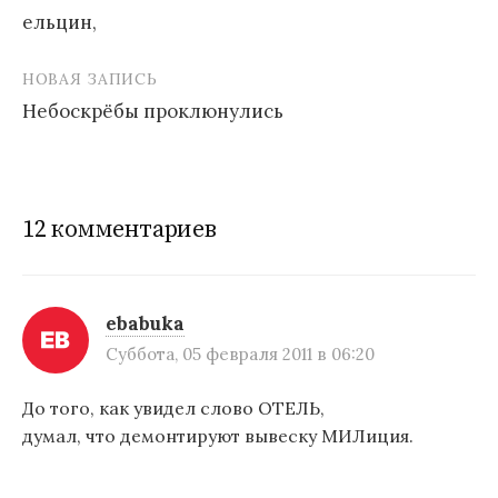
ельцин,
Н
НОВАЯ ЗАПИСЬ
а
Небоскрёбы проклюнулись
в
и
г
12 комментариев
а
ц
и
ebabuka
Суббота, 05 февраля 2011 в 06:20
я
п
До того, как увидел слово ОТЕЛЬ,
думал, что демонтируют вывеску МИЛиция.
о
з