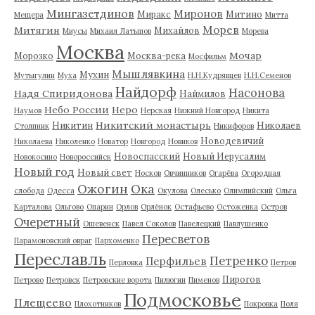
Мингазетдинов
Миронов
Миракс
Митино
Мещера
Митта
Морев
Митягин
Михайлов
Миусы
Михаил Латыпов
Морева
Москва
Мочар
Морозко
Москва-река
Мосфильм
Мышлявкина
Мухин
Мутыгулин
Муха
Н.Н.Кудрявцев
Н.Н.Семенов
Найдорф
Насонова
Надя Спиридонова
Наймилов
Небо России
Неро
Наумов
Нерская
Нижний Новгород
Никита
Никитский монастырь
Никитин
Николаев
Столпник
Никифоров
Новодевичий
Николаева
Николенко
Новатор
Новгород
Новиков
Новоспасский
Новый Иерусалим
Новокосино
Новороссийск
Новый год
Новый свет
Носков
Овчинников
Огарёва
Огородная
Ожогин
Ока
слобода
Одесса
Окулова
Олесько
Олимпийский
Ольга
Карталова
Ольгово
Опарин
Орлов
Орлёнок
Остафьево
Остоженка
Остров
Очеретный
Ошевенск
Павел Соколов
Павелецкий
Павлушенко
Пересветов
Парамоновский овраг
Пархоменко
Переславль
Петренко
Перфильев
Перловка
Петров
Пирогов
Петрово
Петровск
Петровские ворота
Пилюгин
Пименов
Подмосковье
Плещеево
Плохотников
Покровка
Поля