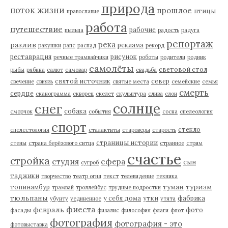
природа
поток жизни
прошлое
птицы
православие
работа
путешествие
рабочие
пыльца
радость
радуга
репортаж
река
разлив
реклама
ракушки
рапс
распад
рекорд
реставрация
рисунок
речные трамвайчики
роботы
родители
родник
самолёты
световой стол
рыбы
рябина
салют
самовар
свадьба
святой источник
север
свечение
свиязь
святые места
семейские
семья
смерть
сердце
сканограмма
скворец
скелет
скульптура
слива
слон
солнце
снег
собака
сморчок
события
сосна
спелеология
спорт
стекло
спелестология
сталактиты
староверы
старость
страницы истории
стены
страна берёзового ситца
странное
стрим
счастье
стройка
студия
сфера
сын
сугроб
таджики
творчество
театр огня
текст
телевидение
техника
туман
туризм
топинамбур
трамвай
троллейбус
трудные подростки
тюльпаны
у себя дома
утки
фабрика
убунту
уединенное
утята
фиеста
февраль
фото
фасады
физалис
философия
флаги
флот
фотография
фотография - это
фотовыставка