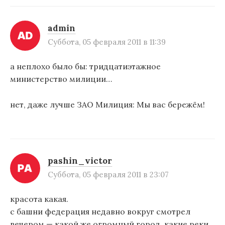
а
п
admin
Суббота, 05 февраля 2011 в 11:39
и
с
а неплохо было бы: тридцатиэтажное
я
министерство милиции…
м
нет, даже лучше ЗАО Милиция: Мы вас бережём!
pashin_victor
Суббота, 05 февраля 2011 в 23:07
красота какая.
с башни федерация недавно вокруг смотрел
вечером — какой же огромный город, какие реки