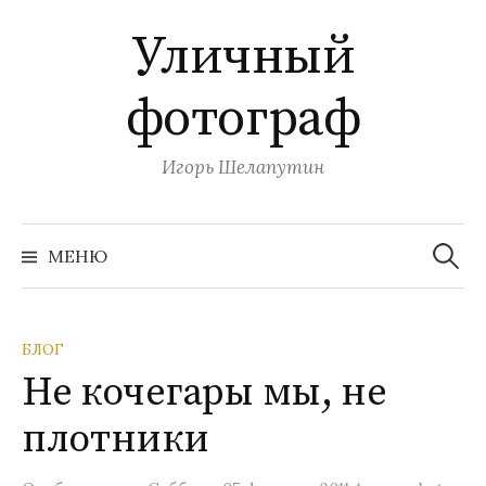
П
Уличный
е
р
фотограф
е
й
т
Игорь Шелапутин
и
к
Н
с
а
МЕНЮ
й
о
т
и
д
:
е
БЛОГ
р
Не кочегары мы, не
ж
и
плотники
м
о