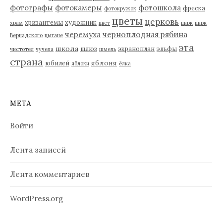
фотографы
фотокамеры
фотошкола
фреска
фотокружок
цветы
церковь
хризантемы
художник
храм
цвет
цирк
цирк
черемуха
черноплодная рябина
Вернадского
цыгане
эта
школа
шлюз
экраноплан
эльфы
чистотел
чучела
шмель
страна
яблоня
юбилей
яблоки
ёлка
МЕТА
Войти
Лента записей
Лента комментариев
WordPress.org