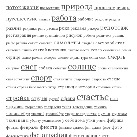
природа
поток жизни
прошлое
птицы
православие
работа
путешествие
рабочие
пыльца
радость
радуга
репортаж
река
разлив
реклама
ракушки
рапс
распад
рекорд
реставрация
рисунок
речные трамвайчики
роботы
родители
родник
самолёты
световой стол
рыбы
рябина
салют
самовар
свадьба
святой источник
север
свечение
свиязь
святые места
семейские
семья
смерть
сердце
сканограмма
скворец
скелет
скульптура
слива
слон
солнце
снег
собака
сморчок
события
сосна
спелеология
спорт
стекло
спелестология
сталактиты
староверы
старость
страницы истории
стены
страна берёзового ситца
странное
стрим
счастье
стройка
студия
сфера
сын
сугроб
таджики
творчество
театр огня
текст
телевидение
техника
туман
туризм
топинамбур
трамвай
троллейбус
трудные подростки
тюльпаны
у себя дома
утки
фабрика
убунту
уединенное
утята
фиеста
февраль
фото
фасады
физалис
философия
флаги
флот
фотография
фотография - это
фотовыставка