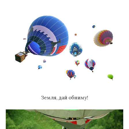
м
у
Земля, дай обниму!