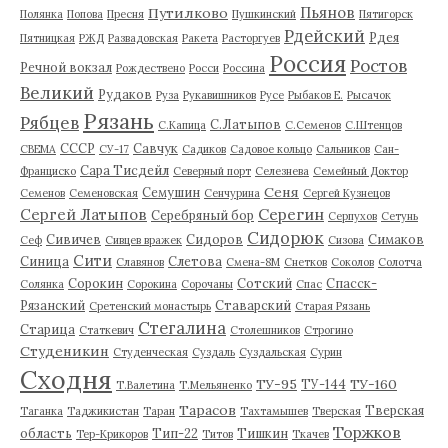
Пьянов
Путилково
Полянка
Попова
Пресня
Пушкинский
Пятигорск
Рдейский
Рдея
Пятницкая
РЖД
Развадовская
Ракета
Расторгуев
Россия
Ростов
Речной вокзал
Рождествено
Росси
Россина
Великий
Рудаков
Руза
Рукавишников
Русе
Рыбаков Е.
Рысачок
Рязань
Рябцев
С.Латыпов
С.Капица
С.Семенов
С.Штенцов
СССР
Савчук
СВЕМА
СУ-17
Садиков
Садовое кольцо
Сальников
Сан-
Сара Тисдейл
Франциско
Северный порт
Селезнева
Семейный Доктор
Сеня
Семушин
Семенов
Семеновская
Сенчурина
Сергей Кузнецов
Серегин
Сергей Латыпов
Серебряный бор
Серпухов
Сетунь
Сидорюк
Сивичев
Сидоров
Симаков
Сеф
Сивцев вражек
Сизова
Сити
Синица
Слетова
Славянов
Смена-8М
Снетков
Соколов
Солотча
Сорокин
Сотский
Спасск-
Солянка
Сорокина
Сорочаны
Спас
Рязанский
Ставарский
Сретенский монастырь
Старая Рязань
Стегалина
Старица
Статкевич
Столешников
Строгино
Студеникин
Студенческая
Суздаль
Суздальская
Сурин
Сходня
ТУ-95
ТУ-160
ТУ-144
Т.Валетина
Т.Мельяненко
Тарасов
Тверская
Таганка
Таджикистан
Таран
Тахтамышев
Тверская
Торжков
область
Тип-22
Тишкин
Тер-Крикоров
Титов
Ткачев