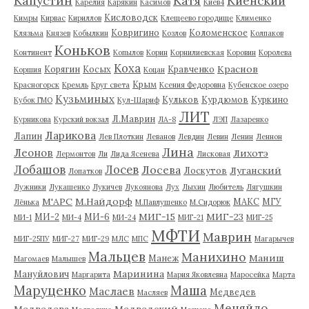
Капустин
Катя
Киенский
Карелия
Карякин
Касимов
Киев4
Кисловодск
Кимры
Кирвас
Кириллов
Клещеево городище
Клименко
Ковригино
Коломенское
Клязьма
Князев
Кобылкин
Козлов
Колпаков
Коньков
Континент
Копылов
Корин
Корнилиевская
Коровин
Королева
Коха
Краснов
Корягин
Косых
Кравченко
Коршия
Коцан
Крым
Красногорск
Кремль
Круг света
Ксения Федоровна
Кубенское озеро
Кузьминых
Кульков
Курдюмов
Куркино
Кубок ГМО
Кул-Шариф
ЛИТ
Л.Маврин
Курникова
Курский вокзал
ЛА-8
ЛЭП
Лазаренко
Ларикова
Лапин
Лев Плоткин
Леванов
Левдин
Левин
Ленин
Леннон
Лина
Леонов
Лихотэ
Лермонтов
Ли
Лида Ясенева
Лисковая
Лобашов
Лосев
Лосева
Луганский
Лоскутов
Лопатков
Лужники
Лукашенко
Лукичев
Лукоянова
Лух
Лыхин
Любитель
Лягушкин
М'АРС
М.Найдорф
МАКС
МГУ
Лёнька
М.Павлушенко
М.Сидорюк
МИГ-15
МИГ-23
МИ-2
МИ-6
МИ-1
МИ-4
МИ-24
МИГ-21
МИГ-25
МФТИ
Маврин
МИГ-25ПУ
МИГ-27
МИГ-29
МЛС
МПС
Магарычев
Мальцев
Манихино
Маниш
Манеж
Магомаев
Малышев
Маринина
Мануйлович
Маргарита
Мария Яковлевна
Маросейка
Марта
Маруценко
Маша
Маслаев
Медведев
Масляев
Меняйло
Медведева
Медведский