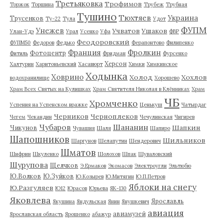
Третьяковка
Трофимов
Торжок
Торшина
Трубеж
Трубная
Тушино
Тюхтяев
Украина
Трусенков
Ту-22
Тула
Удот
ФУПМ
Унежев
Учватов
Ушаков
Улан-Удэ
Урал
Усенко
Уфа
ФВР
Феодоровский
ФУПМ50
Федоров
Федько
Ферапонтово
Филипенко
Франция
Фролкин
Фотоцентр
Фитиль
Фридман
Фурсенко
Херсон
Халтурин
Харитоньевский
Хасавюрт
Химки
Химкинское
Ходынка
Ховрино
Холод
Хохлов
водохранилище
Хорошево
Храм Всех Святых на Кулишках
Храм Святителя Николая в Клённиках
Храм
ЧБ
Хромченко
Успения на Успенском вражке
Ценькуш
Чатырдаг
Черников
Черноплеков
Чегем
Чекандин
Чечулинская
Чигирев
Чубаров
Шананин
Шапкин
Чикунов
Чувашия
Шаля
Шапиро
Шапошников
Шильников
Шаргунов
Шелапутин
Шендерович
Шматов
Шифрин
Шкуленко
Шолохов
Шпак
Шуваловский
Шурупова
Щелчков
Э.Ермаков
Экомасов
Электроугли
Эльтюбю
Ю.Волков
Ю.Зуйков
Ю.Козырев
Ю.Митягин
Ю.П.Петров
Яблоки на снегу
Ю.Разгуляев
Ю12
Юрасов
Юрьева
ЯК-130
Яковлева
Ярославль
Якушина
Яндульская
Янин
Янушкевич
авиация
авиамузей
Ярославская область
Ярошенко
абажур