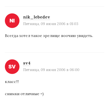
а
ц
и
nik_lebedev
Пятница, 09 июня 2006 в 01:03
я
п
Всегда хотел такое зрелище воочию увидеть.
о
з
а
sv4
п
Пятница, 09 июня 2006 в 06:00
и
класс!!!
с
я
снимки отличные =)
м