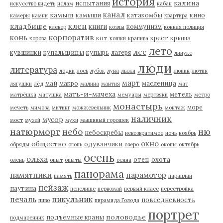
история
калина
испытания
искусство видеть
ислам
кабан
канал
камыш
камыши
катакомбы
кино
камеры
камни
квартира
клен
кладбище
книги
коммунизм
клевер
козлы
конная полиция
корпоратив
конь
кот
крест
крыша
корова
кошки
крапива
лето
лес
кувшинки
купальщицы
купырь
лагеря
линукс
люди
литература
лодки
лось
лубок
луна
лыжи
люпин
лютик
март
май
макро
масленица
лягушки
лёд
малина
мантия
мат
мать-и-мачеха
метель
матрёшка
матушка
мемуары
мертвяки
метро
монастырь
море
мечеть
мимоза
митинг
можжевельник
монтаж
наличник
мусор
мост
музей
мухи
мышиный горошек
натюрморт
небо
ню
небоскребы
невозвратимое
ночь
ноябрь
окно
общество
одуванчики
обряды
огонь
озеро
окопы
октябрь
осень
ольха
отец
охота
олень
опыт
опыты
осина
панорама
памятники
парамотор
память
параплан
пейзаж
паутина
пепелище
первомай
первый класс
перестройка
пикульник
печаль
повседневность
пиво
пирамида Голода
портрет
половодье
подъёмные краны
подмаренник