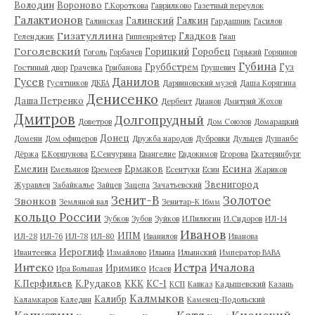
Володин
Вороново
Г.Короткова
Гаврилково
Газетный переулок
Галактионов
Галинский
Галкин
Галинская
Гардашник
Гасилов
Гизатуллина
Гладков
Геленджик
Гиппенрейтер
Гнап
Гоголевский
Горицкий
Горобец
Гоголь
Горбачев
Горький
Горяинов
Губина
Груббстрем
Гуз
Гостиный двор
Грачевка
Грибанова
Грушевич
Гусев
Данилов
Гусятников
ДКБА
Дарвиновский музей
Даша Корягина
Денисенко
Даша Петренко
Дербент
Дианов
Дмитрий Жохов
Дмитров
Долгопрудный
Доветров
Дом Союзов
Домарацкий
Донец
Домени
Дом офицеров
Дружба народов
Дубровки
Дульцев
Душанбе
Дёржа
Е.Коршунова
Е.Сенчурина
Евангелие
Евдокимов
Егорова
Екатеринбург
Есина
Емелин
Ермаков
Емельянов
Еремеев
Есентуки
Есин
Жариков
Звенигород
Журавлев
Забайкалье
Зайцев
Зацепа
Зачатьевский
Зенит-В
Золотое
Звонков
Земляной вал
Зенитар-К 16мм
кольцо России
Зубков
Зубов
Зуйков
И.Пилюгин
И.Сидоров
ИЛ-14
Иванов
ИПМ
ИЛ-28
ИЛ-76
ИЛ-78
ИЛ-80
Иванилов
Иванова
Иероглиф
Ивантеевка
Измайлово
Ильина
Ильинский
Император ВАВА
Истра
Интеко
Ичалова
Иримико
Ира Большая
Исаев
К.Перфильев
К.Рудаков
ККК
КС-1
КСП
Кавказ
Кадышевский
Казань
Калмыков
Калибр
Каламкаров
Каледин
Каменец-Подольский