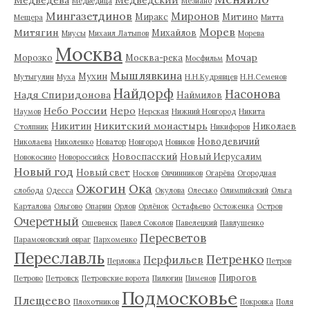
Медведица
Мезиано
Мингазетдинов
Миронов
Миракс
Митино
Мещера
Митта
Морев
Митягин
Михайлов
Миусы
Михаил Латыпов
Морева
Москва
Мочар
Морозко
Москва-река
Мосфильм
Мышлявкина
Мухин
Мутыгулин
Муха
Н.Н.Кудрявцев
Н.Н.Семенов
Найдорф
Насонова
Надя Спиридонова
Наймилов
Небо России
Неро
Наумов
Нерская
Нижний Новгород
Никита
Никитский монастырь
Никитин
Николаев
Столпник
Никифоров
Новодевичий
Николаева
Николенко
Новатор
Новгород
Новиков
Новоспасский
Новый Иерусалим
Новокосино
Новороссийск
Новый год
Новый свет
Носков
Овчинников
Огарёва
Огородная
Ожогин
Ока
слобода
Одесса
Окулова
Олесько
Олимпийский
Ольга
Карталова
Ольгово
Опарин
Орлов
Орлёнок
Остафьево
Остоженка
Остров
Очеретный
Ошевенск
Павел Соколов
Павелецкий
Павлушенко
Пересветов
Парамоновский овраг
Пархоменко
Переславль
Петренко
Перфильев
Перловка
Петров
Пирогов
Петрово
Петровск
Петровские ворота
Пилюгин
Пименов
Подмосковье
Плещеево
Плохотников
Покровка
Поля