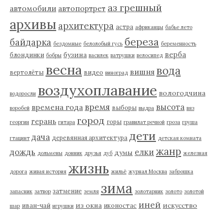
аз грешный
автомобили
автопортрет
архивы
архитектура
астра
африканцы
бабье лето
береза
байдарка
бездомные
белолобый гусь
беременность
верба
бузина
блондинки
бобры
василек
ватрушки
велосипед
весна
вода
вишня
вертолёты
видео
виноград
воздухоплавание
вологодчина
водоросли
время
высота
времена года
выборы
воробей
выдра
вяз
город
герань
горы
георгин
гитара
гравилат речной
гроза
груша
дети
дача
деревянная архитектура
гтацинт
детская комната
жанр
дождь
елки
думы
дольмены
донник
друзья
дуб
железная
жизнь
дорога
живая история
жильё
журнал Москва
заброшка
зима
затмение
запасник
затвор
земля
золотарник
золото
золотой
иней
из окна
искусство
иван-чай
иконостас
шар
игрушки