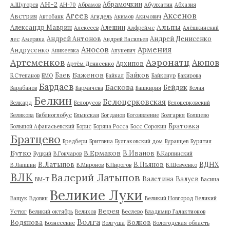
АН-2
Абрамочкин
А.Щугорев
АН-70
Абрамов
Абулхатин
Абхазия
Аксенов
Агеев
Австрия
Автобанк
Агидель
Акимов
Акимович
Альпы
Александр Маврин
Алешин
Алексеев
Алфреймс
Алёшкинский
Андрей Антонов
Андрей Денисенко
лес
Америка
Андрей Васильев
Аносов
Армения
Андрусенко
Аникеевка
Апуневич
Артеменков
Аэронатц
Аюпов
Архипов
Артём Денисенко
Баженов
Баев
Байков
Б.Степанов
БМО
Байкал
Байконур
Бакирова
Бардаев
Баскова
Бейдик
Барабанов
Бармичева
Башкирия
Белая
Белкин
Белоцерковская
Белкард
Белорусов
Белоцерковский
Белякова
Библиоглобус
Блынская
Богданов
Богоявление
Болгария
Болшево
Братовка
Большой Афанасьевский
Борис
Боряна Росса
Босс Сорокин
Братцево
Бредбери
Бритвина
Булгаковский дом
Буранцев
Бурятия
Бутко
В.Ермаков
В.Иванов
Буцкий
В.Гончаров
В.Карпинский
В.Латыпов
В.Пьянов
ВДНХ
В.Лапшин
В.Миронов
В.Пирогов
В.Шевченко
ВЛК
Валерий Латыпов
Валетина
Валуев
ВМ-Т
Васина
Великие Луки
Ващук
Вдовин
Великий Новгород
Великий
Верея
Устюг
Великий октябрь
Велихов
Веслево
Владимир Галактионов
Волга
Водянова
Волков
Вознесение
Волгуша
Вологодская область