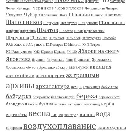
Хромченко
Успения на Успенском вражке
Ценькуш
Чатырдаг
Черников
Черноплеков
Чегем
Чекандин
Чечулинская
Чигирев
Чубаров
Шананин
Шапкин
Чикунов
Чувашия
Шаля
Шапиро
Шапошников
Шильников
Шаргунов
Шелапутин
Шендерович
Шматов
Шифрин
Шкуленко
Шолохов
Шпак
Шуваловский
Шурупова
Щелчков
Э.Ермаков
Экомасов
Электроугли
Эльтюбю
Ю.Волков
Ю.Зуйков
Ю.Козырев
Ю.Митягин
Ю.П.Петров
Яблоки на снегу
Ю.Разгуляев
Ю12
Юрасов
Юрьева
ЯК-130
Яковлева
Ярославль
Якушина
Яндульская
Янин
Янушкевич
авиация
авиамузей
Ярославская область
Ярошенко
абажур
аз грешный
автомобили
автопортрет
архивы
архитектура
астра
африканцы
бабье лето
береза
байдарка
бездомные
белолобый гусь
беременность
верба
бузина
блондинки
бобры
василек
ватрушки
велосипед
весна
вода
вишня
вертолёты
видео
виноград
воздухоплавание
вологодчина
водоросли