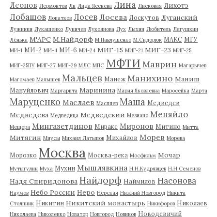
Лина
Леонов
Лихотэ
Лермонтов
Ли
Лида Ясенева
Лисковая
Лобашов
Лосев
Лосева
Луганский
Лоскутов
Лопатков
Лужники
Лукашенко
Лукичев
Лукоянова
Лух
Лыхин
Любитель
Лягушкин
М'АРС
М.Найдорф
МАКС
МГУ
Лёнька
М.Павлушенко
М.Сидорюк
МИГ-15
МИГ-23
МИ-2
МИ-6
МИ-1
МИ-4
МИ-24
МИГ-21
МИГ-25
МФТИ
Маврин
МИГ-25ПУ
МИГ-27
МИГ-29
МЛС
МПС
Магарычев
Мальцев
Манихино
Маниш
Манеж
Магомаев
Малышев
Маринина
Мануйлович
Маргарита
Мария Яковлевна
Маросейка
Марта
Маруценко
Маша
Маслаев
Медведев
Масляев
Меняйло
Медведева
Медведский
Медведица
Мезиано
Мингазетдинов
Миронов
Миракс
Митино
Мещера
Митта
Морев
Митягин
Михайлов
Миусы
Михаил Латыпов
Морева
Москва
Мочар
Морозко
Москва-река
Мосфильм
Мышлявкина
Мухин
Мутыгулин
Муха
Н.Н.Кудрявцев
Н.Н.Семенов
Найдорф
Насонова
Надя Спиридонова
Наймилов
Небо России
Неро
Наумов
Нерская
Нижний Новгород
Никита
Никитский монастырь
Никитин
Николаев
Столпник
Никифоров
Новодевичий
Николаева
Николенко
Новатор
Новгород
Новиков