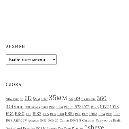
АРХИВЫ
А
р
х
и
в
СЛОВА
ы
35мм
6D
360
69
10d
66
8мм
"Призыв"
5d
114 школа
400mm
1977
1978
1975
1972
1973
838 школа
1960
1962
1964
1970е
1980
1983
1989
1993
1979
1981
1985
1987
1988
1991
1992
1994
1996
1997
Annecy
bokeh
1998
Avignon
B-52
Canon 100/2.8
Chrysler
Daewoo
de Bruijn
fisheye
Deutshland
Dresden
EOS M
Espana
Fan Yang
Firenze