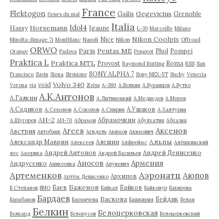
France
Flektogon
Gegevicius
Gailis
Grenoble
fleurs du mal
Italia
Idol4
Horsemann
Hassy
Igaune
L-39
Marceille
Milano
Nikon Coolpix
Nice
Minolta dimage 7i
Montblanc
Napoli
Nikon
Offroad
ORWO
Paris
Pentax ME
Phol
Pompei
Orange
Padova
Peugeot
Praktica L
Praktica MTL
Provost
Roma
Raymond Rutting
RSS
San
SONY ALPHA 7
Francisco
Savin
Siena
Sirmione
Sony NEX-5T
Suchy
Venezia
Volvo 340
void
Verona
via
Zeiss
А-380
А.Белкин
А.Буранцев
А.Бутко
А.К.Антонов
А.Галкин
А.Литинецкий
А.Медведев
А.Морев
А.Садиков
А.Ушаков
А.Семенов
А.Соколов
А.Спирин
А.Халтурин
АН-2
Абрамочкин
А.Щугорев
АН-70
Абрамов
Абулхатин
Абхазия
Аксенов
Агеев
Австрия
Автобанк
Агидель
Акимов
Акимович
Альпы
Александр Маврин
Алешин
Алексеев
Алфреймс
Алёшкинский
Андрей Антонов
Андрей Денисенко
лес
Америка
Андрей Васильев
Аносов
Армения
Андрусенко
Аникеевка
Апуневич
Артеменков
Аэронатц
Аюпов
Архипов
Артём Денисенко
Баженов
Баев
Байков
Б.Степанов
БМО
Байкал
Байконур
Бакирова
Бардаев
Баскова
Бейдик
Барабанов
Бармичева
Башкирия
Белая
Белкин
Белоцерковская
Белкард
Белорусов
Белоцерковский