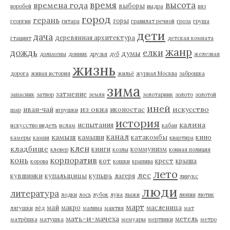
время
высота
времена года
выборы
воробей
выдра
вяз
город
герань
горы
георгин
гитара
гравилат речной
гроза
груша
дети
дача
деревянная архитектура
гтацинт
детская комната
жанр
дождь
елки
думы
дольмены
донник
друзья
дуб
железная
жизнь
дорога
живая история
жильё
журнал Москва
заброшка
зима
затмение
запасник
затвор
земля
золотарник
золото
золотой
иней
из окна
искусство
иван-чай
иконостас
шар
игрушки
история
калина
испытания
искусство видеть
ислам
кабан
канал
камыш
камыши
катакомбы
кино
камеры
камни
квартира
клен
кладбище
книги
коммунизм
клевер
козлы
конная полиция
корпоратив
конь
кот
крест
крыша
корова
кошки
крапива
лето
лес
кувшинки
купальщицы
купырь
лагеря
линукс
люди
литература
лодки
лось
лубок
луна
лыжи
люпин
лютик
март
май
макро
масленица
лягушки
лёд
малина
мантия
мат
мать-и-мачеха
метель
матрёшка
матушка
мемуары
мертвяки
метро