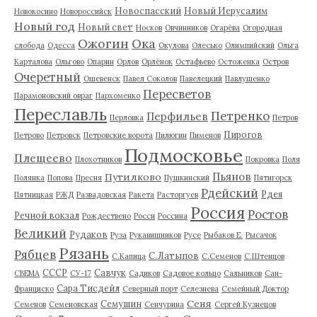
Новоспасский
Новый Иерусалим
Новокосино
Новороссийск
Новый год
Новый свет
Носков
Овчинников
Огарёва
Огородная
Ожогин
Ока
слобода
Одесса
Окулова
Олесько
Олимпийский
Ольга
Карталова
Ольгово
Опарин
Орлов
Орлёнок
Остафьево
Остоженка
Остров
Очеретный
Ошевенск
Павел Соколов
Павелецкий
Павлушенко
Пересветов
Парамоновский овраг
Пархоменко
Переславль
Петренко
Перфильев
Перловка
Петров
Пирогов
Петрово
Петровск
Петровские ворота
Пилюгин
Пименов
Подмосковье
Плещеево
Плохотников
Покровка
Поля
Пьянов
Путилково
Полянка
Попова
Пресня
Пушкинский
Пятигорск
Рдейский
Рдея
Пятницкая
РЖД
Развадовская
Ракета
Расторгуев
Россия
Ростов
Речной вокзал
Рождествено
Росси
Россина
Великий
Рудаков
Руза
Рукавишников
Русе
Рыбаков Е.
Рысачок
Рязань
Рябцев
С.Латыпов
С.Капица
С.Семенов
С.Штенцов
СССР
Савчук
СВЕМА
СУ-17
Садиков
Садовое кольцо
Сальников
Сан-
Сара Тисдейл
Франциско
Северный порт
Селезнева
Семейный Доктор
Сеня
Семушин
Семенов
Семеновская
Сенчурина
Сергей Кузнецов