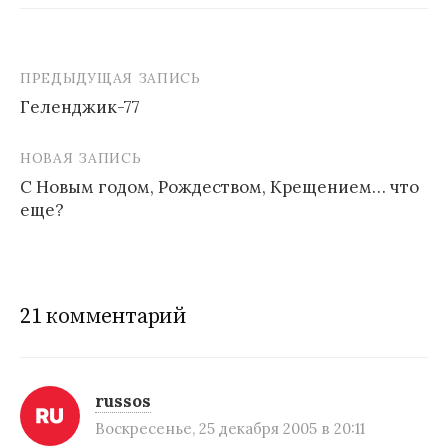
ПРЕДЫДУЩАЯ ЗАПИСЬ
Геленджик-77
Н
НОВАЯ ЗАПИСЬ
а
С Новым годом, Рождеством, Крещением… что
в
еще?
и
г
а
21 комментарий
ц
и
russos
я
Воскресенье, 25 декабря 2005 в 20:11