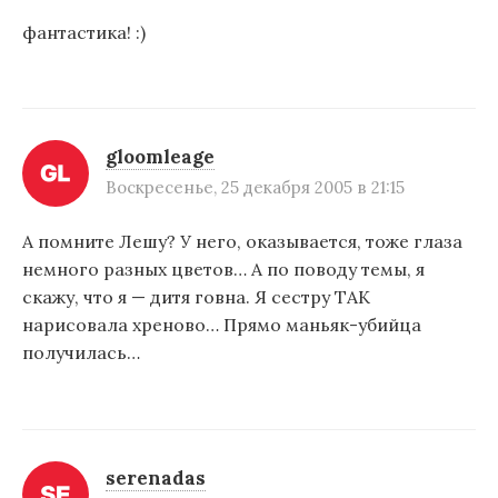
п
фантастика! :)
о
з
а
п
gloomleage
Воскресенье, 25 декабря 2005 в 21:15
и
с
А помните Лешу? У него, оказывается, тоже глаза
немного разных цветов… А по поводу темы, я
я
скажу, что я — дитя говна. Я сестру ТАК
м
нарисовала хреново… Прямо маньяк-убийца
получилась…
serenadas