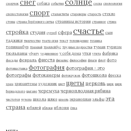
солнце
снег
собака
сморчок
события
сосна
спелеология
спорт
стекло
спелестология
сталактиты
староверы
старость
страницы истории
стены
страна берёзового ситца
странное
стрим
счастье
стройка
студия
сфера
сын
сугроб
таджики
творчество
театр огня
текст
телевидение
техника
туман
туризм
топинамбур
трамвай
троллейбус
трудные подростки
тюльпаны
у себя дома
утки
фабрика
убунту
уединенное
утята
фиеста
февраль
фото
фасады
физалис
философия
флаги
флот
фотография
фотография - это
фотовыставка
фотографы
фотокамеры
фотошкола
фреска
фотокружок
цветы
церковь
хризантемы
художник
храм
цвет
цирк
цирк
черемуха
черноплодная рябина
Вернадского
цыгане
эта
школа
шлюз
экраноплан
эльфы
чистотел
чучела
шмель
страна
яблоня
юбилей
яблоки
ёлка