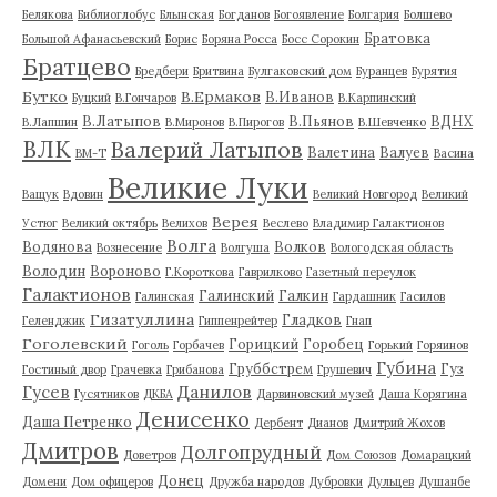
Белякова
Библиоглобус
Блынская
Богданов
Богоявление
Болгария
Болшево
Братовка
Большой Афанасьевский
Борис
Боряна Росса
Босс Сорокин
Братцево
Бредбери
Бритвина
Булгаковский дом
Буранцев
Бурятия
Бутко
В.Ермаков
В.Иванов
Буцкий
В.Гончаров
В.Карпинский
В.Латыпов
В.Пьянов
ВДНХ
В.Лапшин
В.Миронов
В.Пирогов
В.Шевченко
ВЛК
Валерий Латыпов
Валетина
Валуев
ВМ-Т
Васина
Великие Луки
Ващук
Вдовин
Великий Новгород
Великий
Верея
Устюг
Великий октябрь
Велихов
Веслево
Владимир Галактионов
Волга
Водянова
Волков
Вознесение
Волгуша
Вологодская область
Володин
Вороново
Г.Короткова
Гаврилково
Газетный переулок
Галактионов
Галинский
Галкин
Галинская
Гардашник
Гасилов
Гизатуллина
Гладков
Геленджик
Гиппенрейтер
Гнап
Гоголевский
Горицкий
Горобец
Гоголь
Горбачев
Горький
Горяинов
Губина
Груббстрем
Гуз
Гостиный двор
Грачевка
Грибанова
Грушевич
Гусев
Данилов
Гусятников
ДКБА
Дарвиновский музей
Даша Корягина
Денисенко
Даша Петренко
Дербент
Дианов
Дмитрий Жохов
Дмитров
Долгопрудный
Доветров
Дом Союзов
Домарацкий
Донец
Домени
Дом офицеров
Дружба народов
Дубровки
Дульцев
Душанбе