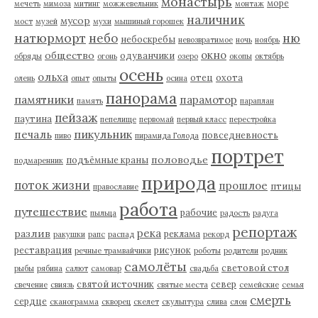
монастырь
море
мечеть
мимоза
митинг
можжевельник
монтаж
наличник
мусор
мост
музей
мухи
мышиный горошек
натюрморт
небо
ню
небоскребы
невозвратимое
ночь
ноябрь
окно
общество
одуванчики
обряды
огонь
озеро
окопы
октябрь
осень
ольха
отец
охота
олень
опыт
опыты
осина
панорама
памятники
парамотор
память
параплан
пейзаж
паутина
пепелище
первомай
первый класс
перестройка
пикульник
печаль
повседневность
пиво
пирамида Голода
портрет
половодье
подъёмные краны
подмаренник
природа
поток жизни
прошлое
птицы
православие
работа
путешествие
рабочие
пыльца
радость
радуга
репортаж
река
разлив
реклама
ракушки
рапс
распад
рекорд
реставрация
рисунок
речные трамвайчики
роботы
родители
родник
самолёты
световой стол
рыбы
рябина
салют
самовар
свадьба
святой источник
север
свечение
свиязь
святые места
семейские
семья
смерть
сердце
сканограмма
скворец
скелет
скульптура
слива
слон