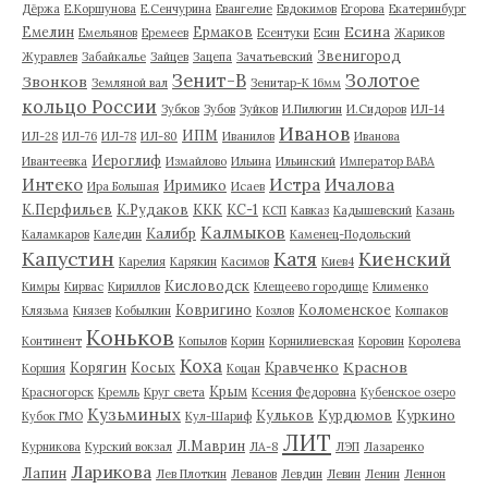
Дёржа
Е.Коршунова
Е.Сенчурина
Евангелие
Евдокимов
Егорова
Екатеринбург
Есина
Емелин
Ермаков
Емельянов
Еремеев
Есентуки
Есин
Жариков
Звенигород
Журавлев
Забайкалье
Зайцев
Зацепа
Зачатьевский
Зенит-В
Золотое
Звонков
Земляной вал
Зенитар-К 16мм
кольцо России
Зубков
Зубов
Зуйков
И.Пилюгин
И.Сидоров
ИЛ-14
Иванов
ИПМ
ИЛ-28
ИЛ-76
ИЛ-78
ИЛ-80
Иванилов
Иванова
Иероглиф
Ивантеевка
Измайлово
Ильина
Ильинский
Император ВАВА
Истра
Интеко
Ичалова
Иримико
Ира Большая
Исаев
К.Перфильев
К.Рудаков
ККК
КС-1
КСП
Кавказ
Кадышевский
Казань
Калмыков
Калибр
Каламкаров
Каледин
Каменец-Подольский
Капустин
Катя
Киенский
Карелия
Карякин
Касимов
Киев4
Кисловодск
Кимры
Кирвас
Кириллов
Клещеево городище
Клименко
Ковригино
Коломенское
Клязьма
Князев
Кобылкин
Козлов
Колпаков
Коньков
Континент
Копылов
Корин
Корнилиевская
Коровин
Королева
Коха
Краснов
Корягин
Косых
Кравченко
Коршия
Коцан
Крым
Красногорск
Кремль
Круг света
Ксения Федоровна
Кубенское озеро
Кузьминых
Кульков
Курдюмов
Куркино
Кубок ГМО
Кул-Шариф
ЛИТ
Л.Маврин
Курникова
Курский вокзал
ЛА-8
ЛЭП
Лазаренко
Ларикова
Лапин
Лев Плоткин
Леванов
Левдин
Левин
Ленин
Леннон