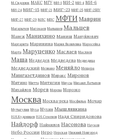
МАКС
МГУ
МИ-2
МИ-6
М.Сидорюк
МИ-1
МИ-4
МИГ-15
МИГ-23
МИ-24
МИГ-21
МИГ-25
МИГ-25ПУ
МФТИ
Маврин
МИГ-27
МИГ-29
МЛС
МПС
Мальцев
Магарычев
Магомаев
Малышев
Манихино
Маниш
Манеж
Мануйлович
Маринина
Маргарита
Мария Яковлевна
Маросейка
Маруценко
Маслаев
Марта
Масляев
Маша
Медведева
Медведев
Медведица
Меняйло
Медведский
Мезиано
Мещера
Мингазетдинов
Миронов
Миракс
Митягин
Митино
Митта
Миусы
Михаил Латыпов
Морев
Михайлов
Морозко
Морева
Москва
Мочар
Москва-река
Мосфильм
Мышлявкина
Мухин
Мутыгулин
Муха
Надя Спиридонова
Н.Н.Кудрявцев
Н.Н.Семенов
Найдорф
Насонова
Наймилов
Наумов
Небо России
Неро
Нерская
Нижний Новгород