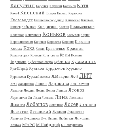
Капустин
Катя
Карелия
Карякин
Касимов
Киенский
Киев4
Кимры
Кирвас
Кириллов
Кисловодск
Клещеево городище
Клименко
Клязьма
Ковригино
Коломенское
Князев
Кобылкин
Козлов
Коньков
Колпаков
Континент
Копылов
Корин
Корягин
Корнилиевская
Коровин
Королева
Коршия
Коха
Краснов
Косых
Кравченко
Коцан
Крым
Красногорск
Кремль
Круг света
Ксения
Кузьминых
Федоровна
Кубенское озеро
Кубок ГМО
Кульков
Курдюмов
Куркино
Кул-Шариф
ЛИТ
Л.Маврин
Курникова
Курский вокзал
ЛА-8
Ларикова
Лапин
ЛЭП
Лазаренко
Лев Плоткин
Леонов
Леванов
Левдин
Левин
Ленин
Леннон
Лина
Лермонтов
Ли
Лида Ясенева
Лисковая
Лобашов
Лосев
Лосева
Лихотэ
Лопатков
Луганский
Лоскутов
Лужники
Лукашенко
Лукичев
Лукоянова
Лух
Лыхин
Любитель
Лягушкин
М'АРС
М.Найдорф
Лёнька
М.Павлушенко