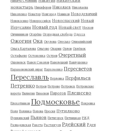
Никитский
Никитин
Никита Столпник
монастырь
Николаев
Никифоров
Николаева
Новодевичий
Николенко
Новатор
Новгород
Новиков
Новоспасский
Новый
Новокосино
Новороссийск
Новый год
Иерусалим
Новый свет
Носков
Овчинников
Огарёва
Огородная слобода
Одесса
Ожогин
Ока
Окулова
Олесько
Олимпийский
Ольга Карталова
Ольгово
Опарин
Орлов
Орлёнок
Очеретный
Остафьево
Остоженка
Остров
Ошевенск
Павел Соколов
Павелецкий
Павлушенко
Пересветов
Парамоновский овраг
Пархоменко
Переславль
Перфильев
Перловка
Петренко
Петров
Петрово
Петровск
Петровские
Плещеево
Пирогов
ворота
Пилюгин
Пименов
Подмосковье
Плохотников
Покровка
Путилково
Поля
Полянка
Попова
Пресня
Пьянов
Пушкинский
Пятигорск
Пятницкая
РЖД
Рдейский
Рдея
Развадовская
Ракета
Расторгуев