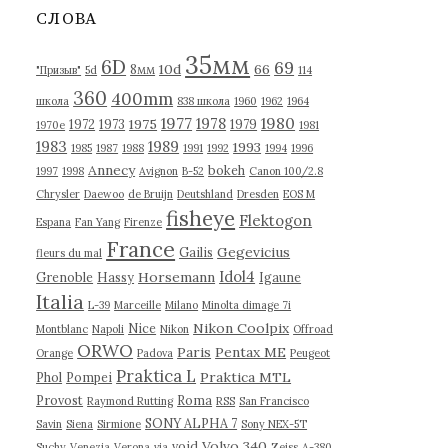
в
СЛОВА
ы
35мм
6D
69
10d
66
8мм
"Призыв"
5d
114
360
400mm
школа
838 школа
1960
1962
1964
1977
1980
1978
1975
1972
1973
1979
1970е
1981
1983
1989
1993
1985
1987
1988
1991
1992
1994
1996
Annecy
bokeh
1997
1998
Avignon
B-52
Canon 100/2.8
Chrysler
Daewoo
de Bruijn
Deutshland
Dresden
EOS M
fisheye
Flektogon
Espana
Fan Yang
Firenze
France
Gegevicius
Gailis
fleurs du mal
Idol4
Horsemann
Grenoble
Hassy
Igaune
Italia
L-39
Marceille
Milano
Minolta dimage 7i
Nikon Coolpix
Nice
Montblanc
Napoli
Nikon
Offroad
ORWO
Paris
Pentax ME
Orange
Padova
Peugeot
Praktica L
Praktica MTL
Phol
Pompei
Provost
Roma
Raymond Rutting
RSS
San Francisco
SONY ALPHA 7
Savin
Siena
Sirmione
Sony NEX-5T
Volvo 340
void
Suchy
Venezia
Verona
via
Zeiss
А-380