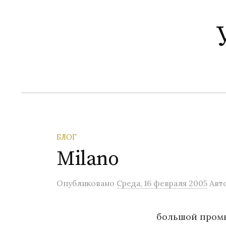
П
е
р
е
й
т
и
к
с
о
БЛОГ
д
Milano
е
р
Опубликовано
Среда, 16 февраля 2005
Авт
ж
и
большой пром
м