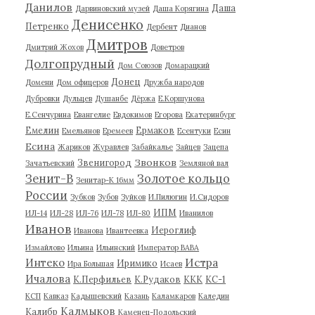
Данилов
Даша
Дарвиновский музей
Даша Корягина
Денисенко
Петренко
Дербент
Дианов
Дмитров
Дмитрий Жохов
Доветров
Долгопрудный
Дом Союзов
Домарацкий
Донец
Домени
Дом офицеров
Дружба народов
Дубровки
Дульцев
Душанбе
Дёржа
Е.Коршунова
Е.Сенчурина
Евангелие
Евдокимов
Егорова
Екатеринбург
Емелин
Ермаков
Емельянов
Еремеев
Есентуки
Есин
Есина
Жариков
Журавлев
Забайкалье
Зайцев
Зацепа
Звонков
Звенигород
Зачатьевский
Земляной вал
Зенит-В
Золотое кольцо
Зенитар-К 16мм
России
Зубков
Зубов
Зуйков
И.Пилюгин
И.Сидоров
ИПМ
ИЛ-14
ИЛ-28
ИЛ-76
ИЛ-78
ИЛ-80
Иванилов
Иванов
Иероглиф
Иванова
Ивантеевка
Измайлово
Ильина
Ильинский
Император ВАВА
Истра
Интеко
Иримико
Ира Большая
Исаев
Ичалова
К.Перфильев
К.Рудаков
ККК
КС-1
КСП
Кавказ
Кадышевский
Казань
Каламкаров
Каледин
Калмыков
Калибр
Каменец-Подольский