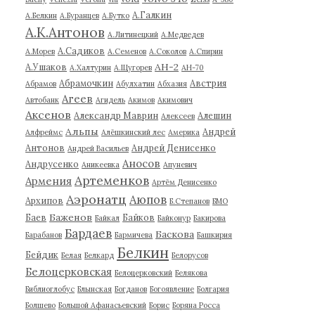
А.Галкин
А.Белкин
А.Буранцев
А.Бутко
А.К.Антонов
А.Литинецкий
А.Медведев
А.Садиков
А.Морев
А.Семенов
А.Соколов
А.Спирин
АН-2
А.Ушаков
А.Халтурин
А.Щугорев
АН-70
Абрамочкин
Австрия
Абрамов
Абулхатин
Абхазия
Агеев
Автобанк
Агидель
Акимов
Акимович
Аксенов
Александр Маврин
Алешин
Алексеев
Альпы
Андрей
Алфреймс
Алёшкинский лес
Америка
Антонов
Андрей Денисенко
Андрей Васильев
Аносов
Андрусенко
Аникеевка
Апуневич
Артеменков
Армения
Артём Денисенко
Аэронатц
Аюпов
Архипов
Б.Степанов
БМО
Баженов
Баев
Байков
Байкал
Байконур
Бакирова
Бардаев
Баскова
Барабанов
Бармичева
Башкирия
Белкин
Бейдик
Белая
Белкард
Белорусов
Белоцерковская
Белоцерковский
Белякова
Библиоглобус
Блынская
Богданов
Богоявление
Болгария
Болшево
Большой Афанасьевский
Борис
Боряна Росса