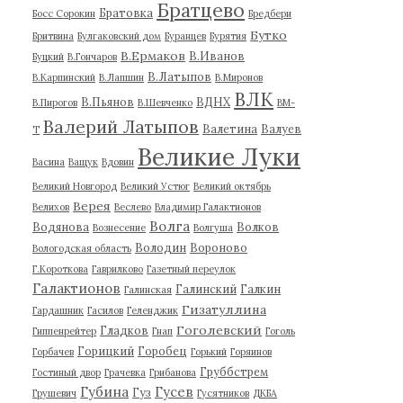
Братцево
Братовка
Босс Сорокин
Бредбери
Бутко
Бритвина
Булгаковский дом
Буранцев
Бурятия
В.Ермаков
В.Иванов
Буцкий
В.Гончаров
В.Латыпов
В.Карпинский
В.Лапшин
В.Миронов
ВЛК
В.Пьянов
ВДНХ
В.Пирогов
В.Шевченко
ВМ-
Валерий Латыпов
Валетина
Валуев
Т
Великие Луки
Васина
Ващук
Вдовин
Великий Новгород
Великий Устюг
Великий октябрь
Верея
Велихов
Веслево
Владимир Галактионов
Волга
Водянова
Волков
Вознесение
Волгуша
Володин
Вороново
Вологодская область
Г.Короткова
Гаврилково
Газетный переулок
Галактионов
Галинский
Галкин
Галинская
Гизатуллина
Гардашник
Гасилов
Геленджик
Гоголевский
Гладков
Гиппенрейтер
Гнап
Гоголь
Горицкий
Горобец
Горбачев
Горький
Горяинов
Груббстрем
Гостиный двор
Грачевка
Грибанова
Губина
Гусев
Гуз
Грушевич
Гусятников
ДКБА