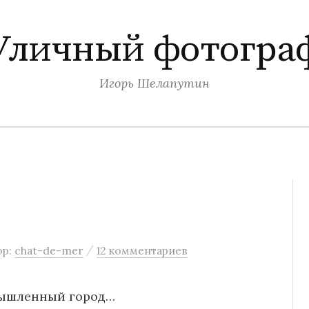
Уличный фотогра
Игорь Шелапутин
/
ор:
chat-de-mer
12 комментариев
ышленный город…