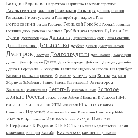
Володин
Вороново
Г.Короткова
Гаврилково
Газетный переулок
Галактионов
Галинский
Галкин
Галинская
Гардашник
Гасилов
Гизатуллина
Гладков
Геленджик
Гиппенрейтер
Гнап
Гоголевский
Горицкий
Горобец
Гоголь
Горбачев
Горький
Горяинов
Губина
Груббстрем
Гуз
Гостиный двор
Грачевка
Грибанова
Грушевич
Гусев
Данилов
Гусятников
ДКБА
Дарвиновский музей
Даша Корягина
Денисенко
Даша Петренко
Дербент
Дианов
Дмитрий Жохов
Дмитров
Долгопрудный
Доветров
Дом Союзов
Домарацкий
Донец
Домени
Дом офицеров
Дружба народов
Дубровки
Дульцев
Душанбе
Дёржа
Е.Коршунова
Е.Сенчурина
Евангелие
Евдокимов
Егорова
Екатеринбург
Есина
Емелин
Ермаков
Емельянов
Еремеев
Есентуки
Есин
Жариков
Звенигород
Журавлев
Забайкалье
Зайцев
Зацепа
Зачатьевский
Зенит-В
Золотое
Звонков
Земляной вал
Зенитар-К 16мм
кольцо России
Зубков
Зубов
Зуйков
И.Пилюгин
И.Сидоров
ИЛ-14
Иванов
ИПМ
ИЛ-28
ИЛ-76
ИЛ-78
ИЛ-80
Иванилов
Иванова
Иероглиф
Ивантеевка
Измайлово
Ильина
Ильинский
Император ВАВА
Истра
Интеко
Ичалова
Иримико
Ира Большая
Исаев
К.Перфильев
К.Рудаков
ККК
КС-1
КСП
Кавказ
Кадышевский
Казань
Калмыков
Калибр
Каламкаров
Каледин
Каменец-Подольский