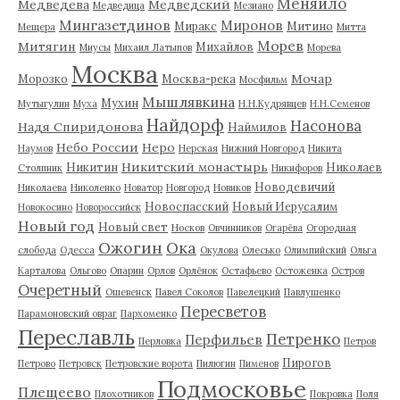
Меняйло
Медведева
Медведский
Медведица
Мезиано
Мингазетдинов
Миронов
Миракс
Митино
Мещера
Митта
Морев
Митягин
Михайлов
Миусы
Михаил Латыпов
Морева
Москва
Мочар
Морозко
Москва-река
Мосфильм
Мышлявкина
Мухин
Мутыгулин
Муха
Н.Н.Кудрявцев
Н.Н.Семенов
Найдорф
Насонова
Надя Спиридонова
Наймилов
Небо России
Неро
Наумов
Нерская
Нижний Новгород
Никита
Никитский монастырь
Никитин
Николаев
Столпник
Никифоров
Новодевичий
Николаева
Николенко
Новатор
Новгород
Новиков
Новоспасский
Новый Иерусалим
Новокосино
Новороссийск
Новый год
Новый свет
Носков
Овчинников
Огарёва
Огородная
Ожогин
Ока
слобода
Одесса
Окулова
Олесько
Олимпийский
Ольга
Карталова
Ольгово
Опарин
Орлов
Орлёнок
Остафьево
Остоженка
Остров
Очеретный
Ошевенск
Павел Соколов
Павелецкий
Павлушенко
Пересветов
Парамоновский овраг
Пархоменко
Переславль
Петренко
Перфильев
Перловка
Петров
Пирогов
Петрово
Петровск
Петровские ворота
Пилюгин
Пименов
Подмосковье
Плещеево
Плохотников
Покровка
Поля