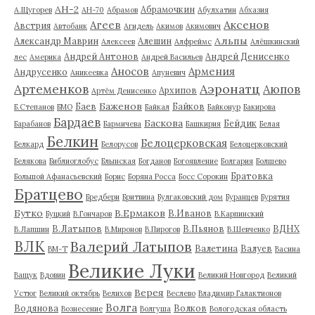
АН-2
Абрамочкин
А.Щугорев
АН-70
Абрамов
Абулхатин
Абхазия
Аксенов
Агеев
Австрия
Автобанк
Агидель
Акимов
Акимович
Альпы
Александр Маврин
Алешин
Алексеев
Алфреймс
Алёшкинский
Андрей Антонов
Андрей Денисенко
лес
Америка
Андрей Васильев
Аносов
Армения
Андрусенко
Аникеевка
Апуневич
Артеменков
Аэронатц
Аюпов
Архипов
Артём Денисенко
Баженов
Баев
Байков
Б.Степанов
БМО
Байкал
Байконур
Бакирова
Бардаев
Баскова
Бейдик
Барабанов
Бармичева
Башкирия
Белая
Белкин
Белоцерковская
Белкард
Белорусов
Белоцерковский
Белякова
Библиоглобус
Блынская
Богданов
Богоявление
Болгария
Болшево
Братовка
Большой Афанасьевский
Борис
Боряна Росса
Босс Сорокин
Братцево
Бредбери
Бритвина
Булгаковский дом
Буранцев
Бурятия
Бутко
В.Ермаков
В.Иванов
Буцкий
В.Гончаров
В.Карпинский
В.Латыпов
В.Пьянов
ВДНХ
В.Лапшин
В.Миронов
В.Пирогов
В.Шевченко
ВЛК
Валерий Латыпов
Валетина
Валуев
ВМ-Т
Васина
Великие Луки
Ващук
Вдовин
Великий Новгород
Великий
Верея
Устюг
Великий октябрь
Велихов
Веслево
Владимир Галактионов
Волга
Водянова
Волков
Вознесение
Волгуша
Вологодская область