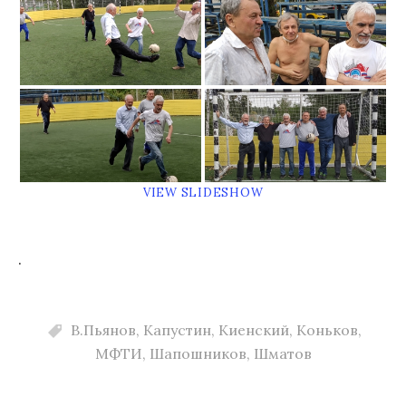
VIEW SLIDESHOW
.
В.Пьянов
,
Капустин
,
Киенский
,
Коньков
,
МФТИ
,
Шапошников
,
Шматов