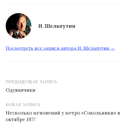
И. Шелапутин
Посмотреть все записи автора И. Шелапутин →
ПРЕДЫДУЩАЯ ЗАПИСЬ
Одуванчики
Н
НОВАЯ ЗАПИСЬ
а
Несколько мгновений у метро «Сокольники» в
в
октябре 1977