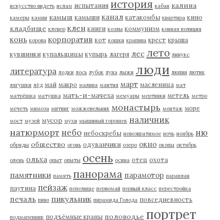
история
калина
испытания
искусство видеть
ислам
кабан
канал
камыш
камыши
катакомбы
кино
камеры
камни
квартира
клен
кладбище
книги
коммунизм
клевер
козлы
конная полиция
корпоратив
конь
кот
крест
крыша
корова
кошки
крапива
лето
лес
кувшинки
купальщицы
купырь
лагеря
линукс
люди
литература
лодки
лось
лубок
луна
лыжи
люпин
лютик
март
май
макро
масленица
лягушки
лёд
малина
мантия
мат
мать-и-мачеха
метель
матрёшка
матушка
мемуары
мертвяки
метро
монастырь
море
мечеть
мимоза
митинг
можжевельник
монтаж
наличник
мусор
мост
музей
мухи
мышиный горошек
натюрморт
небо
ню
небоскребы
невозвратимое
ночь
ноябрь
окно
общество
одуванчики
обряды
огонь
озеро
окопы
октябрь
осень
ольха
отец
охота
олень
опыт
опыты
осина
панорама
памятники
парамотор
память
параплан
пейзаж
паутина
пепелище
первомай
первый класс
перестройка
пикульник
печаль
повседневность
пиво
пирамида Голода
портрет
половодье
подъёмные краны
подмаренник