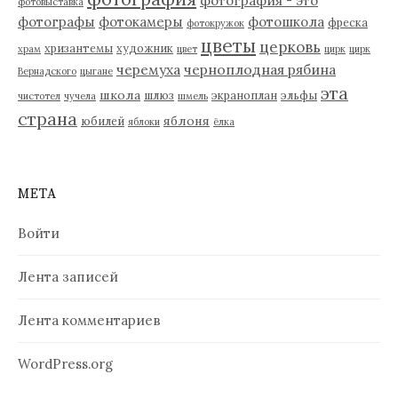
фотография - это
фотовыставка
фотографы
фотокамеры
фотошкола
фреска
фотокружок
цветы
церковь
хризантемы
художник
храм
цвет
цирк
цирк
черемуха
черноплодная рябина
Вернадского
цыгане
эта
школа
шлюз
экраноплан
эльфы
чистотел
чучела
шмель
страна
яблоня
юбилей
яблоки
ёлка
МЕТА
Войти
Лента записей
Лента комментариев
WordPress.org