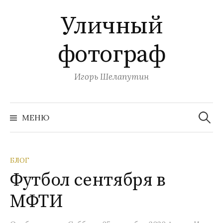
П
Уличный
е
р
фотограф
е
й
т
Игорь Шелапутин
и
к
Н
с
а
МЕНЮ
й
о
т
и
д
:
е
БЛОГ
р
Футбол сентября в
ж
и
МФТИ
м
о