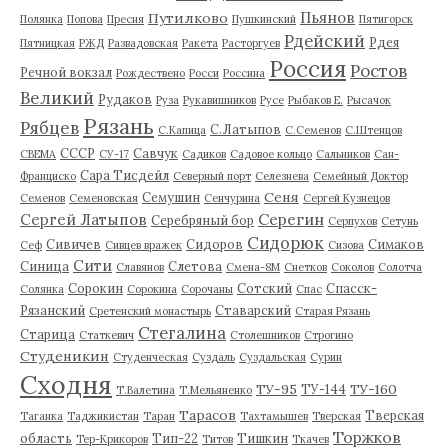
Пьянов
Путилково
Полянка
Попова
Пресня
Пушкинский
Пятигорск
Рдейский
Рдея
Пятницкая
РЖД
Развадовская
Ракета
Расторгуев
Россия
Ростов
Речной вокзал
Рождествено
Росси
Россина
Великий
Рудаков
Руза
Рукавишников
Русе
Рыбаков Е.
Рысачок
Рязань
Рябцев
С.Латыпов
С.Капица
С.Семенов
С.Штенцов
СССР
Савчук
СВЕМА
СУ-17
Садиков
Садовое кольцо
Сальников
Сан-
Сара Тисдейл
Франциско
Северный порт
Селезнева
Семейный Доктор
Сеня
Семушин
Семенов
Семеновская
Сенчурина
Сергей Кузнецов
Серегин
Сергей Латыпов
Серебряный бор
Серпухов
Сетунь
Сидорюк
Сивичев
Сидоров
Симаков
Сеф
Сивцев вражек
Сизова
Сити
Синица
Слетова
Славянов
Смена-8М
Снетков
Соколов
Солотча
Сорокин
Сотский
Спасск-
Солянка
Сорокина
Сорочаны
Спас
Рязанский
Ставарский
Сретенский монастырь
Старая Рязань
Стегалина
Старица
Статкевич
Столешников
Строгино
Студеникин
Студенческая
Суздаль
Суздальская
Сурин
Сходня
ТУ-95
ТУ-160
ТУ-144
Т.Валетина
Т.Мельяненко
Тарасов
Тверская
Таганка
Таджикистан
Таран
Тахтамышев
Тверская
Торжков
область
Тип-22
Тишкин
Тер-Крикоров
Титов
Ткачев