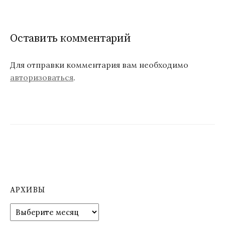
и
г
а
Оставить комментарий
ц
Для отправки комментария вам необходимо
и
авторизоваться
.
я
п
о
з
а
п
АРХИВЫ
и
А
с
р