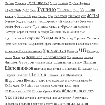
Третьяковка
Трофимов
Торжок
Торшина
Трубеж
Трубная
Тушино
Тюхтяев
Украина
Трусенков
Ту-22
Тула
Удот
ФУПМ
Унежев
Учватов
Ушаков
Улан-Удэ
Урал
Усенко
Уфа
ФВР
Феодоровский
ФУПМ50
Федоров
Федько
Ферапонтово
Филипенко
Франция
Фролкин
Фотоцентр
Фитиль
Фридман
Фурсенко
Херсон
Халтурин
Харитоньевский
Хасавюрт
Химки
Химкинское
Ходынка
Ховрино
Холод
Хохлов
водохранилище
Хорошево
Храм Всех Святых на Кулишках
Храм Святителя Николая в Клённиках
Храм
ЧБ
Хромченко
Успения на Успенском вражке
Ценькуш
Чатырдаг
Черников
Черноплеков
Чегем
Чекандин
Чечулинская
Чигирев
Чубаров
Шананин
Шапкин
Чикунов
Чувашия
Шаля
Шапиро
Шапошников
Шильников
Шаргунов
Шелапутин
Шендерович
Шматов
Шифрин
Шкуленко
Шолохов
Шпак
Шуваловский
Шурупова
Щелчков
Э.Ермаков
Экомасов
Электроугли
Эльтюбю
Ю.Волков
Ю.Зуйков
Ю.Козырев
Ю.Митягин
Ю.П.Петров
Яблоки на снегу
Ю.Разгуляев
Ю12
Юрасов
Юрьева
ЯК-130
Яковлева
Ярославль
Якушина
Яндульская
Янин
Янушкевич
авиация
авиамузей
Ярославская область
Ярошенко
абажур