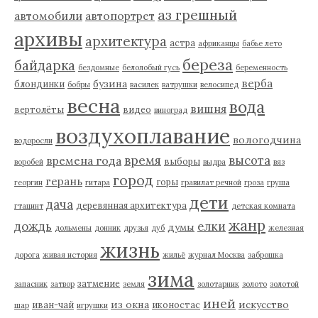
аз грешный
автомобили
автопортрет
архивы
архитектура
астра
африканцы
бабье лето
береза
байдарка
бездомные
белолобый гусь
беременность
верба
бузина
блондинки
бобры
василек
ватрушки
велосипед
весна
вода
вишня
вертолёты
видео
виноград
воздухоплавание
вологодчина
водоросли
время
высота
времена года
выборы
воробей
выдра
вяз
город
герань
горы
георгин
гитара
гравилат речной
гроза
груша
дети
дача
деревянная архитектура
гтацинт
детская комната
жанр
дождь
елки
думы
дольмены
донник
друзья
дуб
железная
жизнь
дорога
живая история
жильё
журнал Москва
заброшка
зима
затмение
запасник
затвор
земля
золотарник
золото
золотой
иней
из окна
искусство
иван-чай
иконостас
шар
игрушки