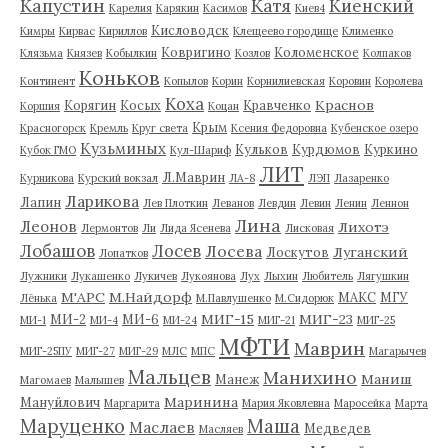
Капустин
Катя
Киенский
Карелия
Карякин
Касимов
Киев4
Кисловодск
Кимры
Кирвас
Кириллов
Клещеево городище
Клименко
Ковригино
Коломенское
Клязьма
Князев
Кобылкин
Козлов
Колпаков
Коньков
Континент
Копылов
Корин
Корнилиевская
Коровин
Королева
Коха
Краснов
Корягин
Косых
Кравченко
Коршия
Коцан
Крым
Красногорск
Кремль
Круг света
Ксения Федоровна
Кубенское озеро
Кузьминых
Кульков
Курдюмов
Куркино
Кубок ГМО
Кул-Шариф
ЛИТ
Л.Маврин
Курникова
Курский вокзал
ЛА-8
ЛЭП
Лазаренко
Ларикова
Лапин
Лев Плоткин
Леванов
Левдин
Левин
Ленин
Леннон
Лина
Леонов
Лихотэ
Лермонтов
Ли
Лида Ясенева
Лисковая
Лобашов
Лосев
Лосева
Луганский
Лоскутов
Лопатков
Лужники
Лукашенко
Лукичев
Лукоянова
Лух
Лыхин
Любитель
Лягушкин
М'АРС
М.Найдорф
МАКС
МГУ
Лёнька
М.Павлушенко
М.Сидорюк
МИГ-15
МИГ-23
МИ-2
МИ-6
МИ-1
МИ-4
МИ-24
МИГ-21
МИГ-25
МФТИ
Маврин
МИГ-25ПУ
МИГ-27
МИГ-29
МЛС
МПС
Магарычев
Мальцев
Манихино
Маниш
Манеж
Магомаев
Малышев
Маринина
Мануйлович
Маргарита
Мария Яковлевна
Маросейка
Марта
Маруценко
Маша
Маслаев
Медведев
Масляев