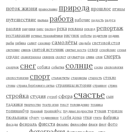
природа
поток жизни
прошлое
птицы
православие
работа
путешествие
рабочие
пыльца
радость
радуга
репортаж
река
разлив
реклама
ракушки
рапс
распад
рекорд
реставрация
рисунок
речные трамвайчики
роботы
родители
родник
самолёты
световой стол
рыбы
рябина
салют
самовар
свадьба
святой источник
север
свечение
свиязь
святые места
семейские
семья
смерть
сердце
сканограмма
скворец
скелет
скульптура
слива
слон
солнце
снег
собака
сморчок
события
сосна
спелеология
спорт
стекло
спелестология
сталактиты
староверы
старость
страницы истории
стены
страна берёзового ситца
странное
стрим
счастье
стройка
студия
сфера
сын
сугроб
таджики
творчество
театр огня
текст
телевидение
техника
туман
туризм
топинамбур
трамвай
троллейбус
трудные подростки
тюльпаны
у себя дома
утки
фабрика
убунту
уединенное
утята
фиеста
февраль
фото
фасады
физалис
философия
флаги
флот
фотография