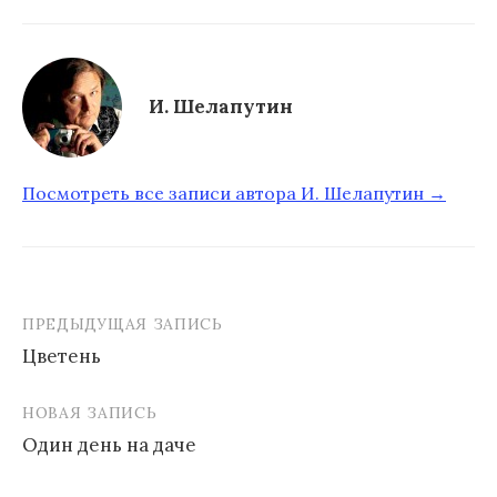
И. Шелапутин
Посмотреть все записи автора И. Шелапутин →
ПРЕДЫДУЩАЯ ЗАПИСЬ
Цветень
Н
НОВАЯ ЗАПИСЬ
а
Один день на даче
в