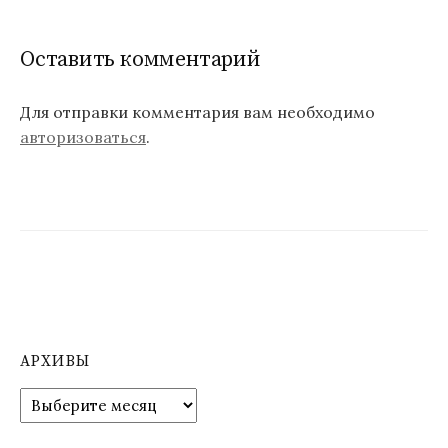
и
г
Оставить комментарий
а
ц
Для отправки комментария вам необходимо
авторизоваться
.
и
я
п
о
з
а
п
АРХИВЫ
и
А
р
с
х