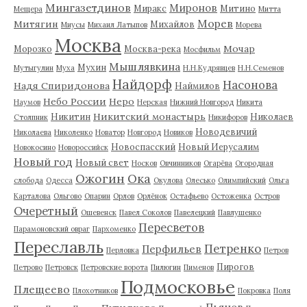
Мингазетдинов
Миронов
Миракс
Митино
Мещера
Митта
Морев
Митягин
Михайлов
Миусы
Михаил Латыпов
Морева
Москва
Мочар
Морозко
Москва-река
Мосфильм
Мышлявкина
Мухин
Мутыгулин
Муха
Н.Н.Кудрявцев
Н.Н.Семенов
Найдорф
Насонова
Надя Спиридонова
Наймилов
Небо России
Неро
Наумов
Нерская
Нижний Новгород
Никита
Никитский монастырь
Никитин
Николаев
Столпник
Никифоров
Новодевичий
Николаева
Николенко
Новатор
Новгород
Новиков
Новоспасский
Новый Иерусалим
Новокосино
Новороссийск
Новый год
Новый свет
Носков
Овчинников
Огарёва
Огородная
Ожогин
Ока
слобода
Одесса
Окулова
Олесько
Олимпийский
Ольга
Карталова
Ольгово
Опарин
Орлов
Орлёнок
Остафьево
Остоженка
Остров
Очеретный
Ошевенск
Павел Соколов
Павелецкий
Павлушенко
Пересветов
Парамоновский овраг
Пархоменко
Переславль
Петренко
Перфильев
Перловка
Петров
Пирогов
Петрово
Петровск
Петровские ворота
Пилюгин
Пименов
Подмосковье
Плещеево
Плохотников
Покровка
Поля