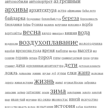
аз грешный
автомобили
автопортрет
архивы
архитектура
астра
африканцы
бабье лето
береза
байдарка
бездомные
белолобый гусь
беременность
верба
бузина
блондинки
бобры
василек
ватрушки
велосипед
весна
вода
вишня
вертолёты
видео
виноград
воздухоплавание
вологодчина
водоросли
время
высота
времена года
выборы
воробей
выдра
вяз
город
герань
горы
георгин
гитара
гравилат речной
гроза
груша
дети
дача
деревянная архитектура
гтацинт
детская комната
жанр
дождь
елки
думы
дольмены
донник
друзья
дуб
железная
жизнь
дорога
живая история
жильё
журнал Москва
заброшка
зима
затмение
запасник
затвор
земля
золотарник
золото
золотой
иней
из окна
искусство
иван-чай
иконостас
шар
игрушки
история
калина
испытания
искусство видеть
ислам
кабан