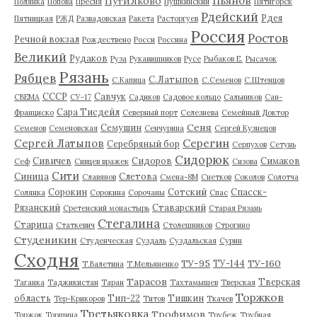
Пьянов
Путилково
Полянка
Попова
Пресня
Пушкинский
Пятигорск
Рдейский
Рдея
Пятницкая
РЖД
Развадовская
Ракета
Расторгуев
Россия
Ростов
Речной вокзал
Рождествено
Росси
Россина
Великий
Рудаков
Руза
Рукавишников
Русе
Рыбаков Е.
Рысачок
Рязань
Рябцев
С.Латыпов
С.Капица
С.Семенов
С.Штенцов
СССР
Савчук
СВЕМА
СУ-17
Садиков
Садовое кольцо
Сальников
Сан-
Сара Тисдейл
Франциско
Северный порт
Селезнева
Семейный Доктор
Сеня
Семушин
Семенов
Семеновская
Сенчурина
Сергей Кузнецов
Серегин
Сергей Латыпов
Серебряный бор
Серпухов
Сетунь
Сидорюк
Сивичев
Сидоров
Симаков
Сеф
Сивцев вражек
Сизова
Сити
Синица
Слетова
Славянов
Смена-8М
Снетков
Соколов
Солотча
Сорокин
Сотский
Спасск-
Солянка
Сорокина
Сорочаны
Спас
Рязанский
Ставарский
Сретенский монастырь
Старая Рязань
Стегалина
Старица
Статкевич
Столешников
Строгино
Студеникин
Студенческая
Суздаль
Суздальская
Сурин
Сходня
ТУ-95
ТУ-160
ТУ-144
Т.Валетина
Т.Мельяненко
Тарасов
Тверская
Таганка
Таджикистан
Таран
Тахтамышев
Тверская
Торжков
область
Тип-22
Тишкин
Тер-Крикоров
Титов
Ткачев
Третьяковка
Трофимов
Торжок
Торшина
Трубеж
Трубная