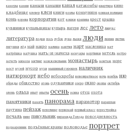
канал
камыш
камыши
катакомбы
кино
камеры
камни
квартира
клен
кладбище
книги
коммунизм
клевер
козлы
конная полиция
корпоратив
конь
кот
крест
крыша
корова
кошки
крапива
лето
лес
кувшинки
купальщицы
купырь
лагеря
линукс
люди
литература
лодки
лось
лубок
луна
лыжи
люпин
лютик
март
май
макро
масленица
лягушки
лёд
малина
мантия
мат
мать-и-мачеха
метель
матрёшка
матушка
мемуары
мертвяки
метро
монастырь
море
мечеть
мимоза
митинг
можжевельник
монтаж
наличник
мусор
мост
музей
мухи
мышиный горошек
натюрморт
небо
ню
небоскребы
невозвратимое
ночь
ноябрь
окно
общество
одуванчики
обряды
огонь
озеро
окопы
октябрь
осень
ольха
отец
охота
олень
опыт
опыты
осина
панорама
памятники
парамотор
память
параплан
пейзаж
паутина
пепелище
первомай
первый класс
перестройка
пикульник
печаль
повседневность
пиво
пирамида Голода
портрет
половодье
подъёмные краны
подмаренник