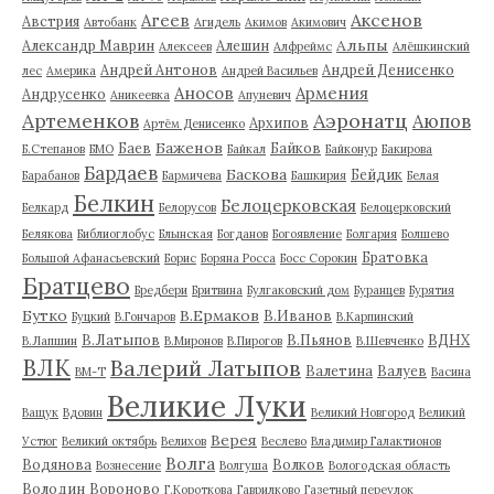
Аксенов
Агеев
Австрия
Автобанк
Агидель
Акимов
Акимович
Альпы
Александр Маврин
Алешин
Алексеев
Алфреймс
Алёшкинский
Андрей Антонов
Андрей Денисенко
лес
Америка
Андрей Васильев
Аносов
Армения
Андрусенко
Аникеевка
Апуневич
Артеменков
Аэронатц
Аюпов
Архипов
Артём Денисенко
Баженов
Баев
Байков
Б.Степанов
БМО
Байкал
Байконур
Бакирова
Бардаев
Баскова
Бейдик
Барабанов
Бармичева
Башкирия
Белая
Белкин
Белоцерковская
Белкард
Белорусов
Белоцерковский
Белякова
Библиоглобус
Блынская
Богданов
Богоявление
Болгария
Болшево
Братовка
Большой Афанасьевский
Борис
Боряна Росса
Босс Сорокин
Братцево
Бредбери
Бритвина
Булгаковский дом
Буранцев
Бурятия
Бутко
В.Ермаков
В.Иванов
Буцкий
В.Гончаров
В.Карпинский
В.Латыпов
В.Пьянов
ВДНХ
В.Лапшин
В.Миронов
В.Пирогов
В.Шевченко
ВЛК
Валерий Латыпов
Валетина
Валуев
ВМ-Т
Васина
Великие Луки
Ващук
Вдовин
Великий Новгород
Великий
Верея
Устюг
Великий октябрь
Велихов
Веслево
Владимир Галактионов
Волга
Водянова
Волков
Вознесение
Волгуша
Вологодская область
Володин
Вороново
Г.Короткова
Гаврилково
Газетный переулок