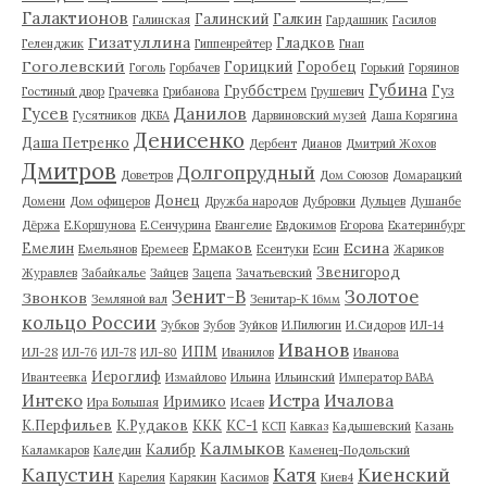
Галактионов
Галинский
Галкин
Галинская
Гардашник
Гасилов
Гизатуллина
Гладков
Геленджик
Гиппенрейтер
Гнап
Гоголевский
Горицкий
Горобец
Гоголь
Горбачев
Горький
Горяинов
Губина
Груббстрем
Гуз
Гостиный двор
Грачевка
Грибанова
Грушевич
Гусев
Данилов
Гусятников
ДКБА
Дарвиновский музей
Даша Корягина
Денисенко
Даша Петренко
Дербент
Дианов
Дмитрий Жохов
Дмитров
Долгопрудный
Доветров
Дом Союзов
Домарацкий
Донец
Домени
Дом офицеров
Дружба народов
Дубровки
Дульцев
Душанбе
Дёржа
Е.Коршунова
Е.Сенчурина
Евангелие
Евдокимов
Егорова
Екатеринбург
Есина
Емелин
Ермаков
Емельянов
Еремеев
Есентуки
Есин
Жариков
Звенигород
Журавлев
Забайкалье
Зайцев
Зацепа
Зачатьевский
Зенит-В
Золотое
Звонков
Земляной вал
Зенитар-К 16мм
кольцо России
Зубков
Зубов
Зуйков
И.Пилюгин
И.Сидоров
ИЛ-14
Иванов
ИПМ
ИЛ-28
ИЛ-76
ИЛ-78
ИЛ-80
Иванилов
Иванова
Иероглиф
Ивантеевка
Измайлово
Ильина
Ильинский
Император ВАВА
Истра
Интеко
Ичалова
Иримико
Ира Большая
Исаев
К.Перфильев
К.Рудаков
ККК
КС-1
КСП
Кавказ
Кадышевский
Казань
Калмыков
Калибр
Каламкаров
Каледин
Каменец-Подольский
Капустин
Катя
Киенский
Карелия
Карякин
Касимов
Киев4