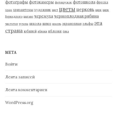
фотографы
фотокамеры
фотошкола
фреска
фотокружок
цветы
церковь
хризантемы
художник
храм
цвет
цирк
цирк
черемуха
черноплодная рябина
Вернадского
цыгане
эта
школа
шлюз
экраноплан
эльфы
чистотел
чучела
шмель
страна
яблоня
юбилей
яблоки
ёлка
МЕТА
Войти
Лента записей
Лента комментариев
WordPress.org