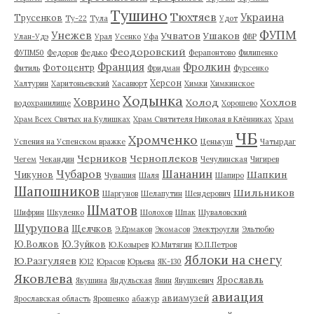
Тушино
Тюхтяев
Украина
Трусенков
Ту-22
Тула
Удот
ФУПМ
Унежев
Учватов
Ушаков
Улан-Удэ
Урал
Усенко
Уфа
ФВР
Феодоровский
ФУПМ50
Федоров
Федько
Ферапонтово
Филипенко
Франция
Фролкин
Фотоцентр
Фитиль
Фридман
Фурсенко
Херсон
Халтурин
Харитоньевский
Хасавюрт
Химки
Химкинское
Ходынка
Ховрино
Холод
Хохлов
водохранилище
Хорошево
Храм Всех Святых на Кулишках
Храм Святителя Николая в Клённиках
Храм
ЧБ
Хромченко
Успения на Успенском вражке
Ценькуш
Чатырдаг
Черников
Черноплеков
Чегем
Чекандин
Чечулинская
Чигирев
Чубаров
Шананин
Шапкин
Чикунов
Чувашия
Шаля
Шапиро
Шапошников
Шильников
Шаргунов
Шелапутин
Шендерович
Шматов
Шифрин
Шкуленко
Шолохов
Шпак
Шуваловский
Шурупова
Щелчков
Э.Ермаков
Экомасов
Электроугли
Эльтюбю
Ю.Волков
Ю.Зуйков
Ю.Козырев
Ю.Митягин
Ю.П.Петров
Яблоки на снегу
Ю.Разгуляев
Ю12
Юрасов
Юрьева
ЯК-130
Яковлева
Ярославль
Якушина
Яндульская
Янин
Янушкевич
авиация
авиамузей
Ярославская область
Ярошенко
абажур