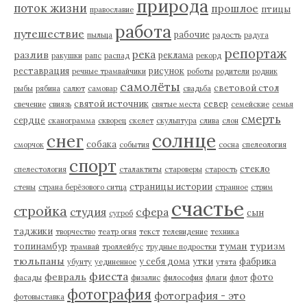
природа
поток жизни
прошлое
птицы
православие
работа
путешествие
рабочие
пыльца
радость
радуга
репортаж
река
разлив
реклама
ракушки
рапс
распад
рекорд
реставрация
рисунок
речные трамвайчики
роботы
родители
родник
самолёты
световой стол
рыбы
рябина
салют
самовар
свадьба
святой источник
север
свечение
свиязь
святые места
семейские
семья
смерть
сердце
сканограмма
скворец
скелет
скульптура
слива
слон
солнце
снег
собака
сморчок
события
сосна
спелеология
спорт
стекло
спелестология
сталактиты
староверы
старость
страницы истории
стены
страна берёзового ситца
странное
стрим
счастье
стройка
студия
сфера
сын
сугроб
таджики
творчество
театр огня
текст
телевидение
техника
туман
туризм
топинамбур
трамвай
троллейбус
трудные подростки
тюльпаны
у себя дома
утки
фабрика
убунту
уединенное
утята
фиеста
февраль
фото
фасады
физалис
философия
флаги
флот
фотография
фотография - это
фотовыставка