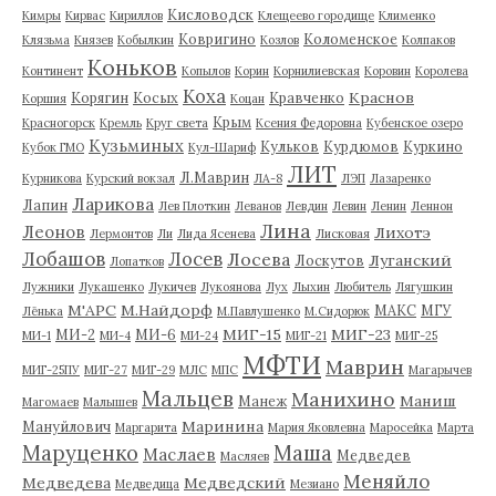
Кисловодск
Кимры
Кирвас
Кириллов
Клещеево городище
Клименко
Ковригино
Коломенское
Клязьма
Князев
Кобылкин
Козлов
Колпаков
Коньков
Континент
Копылов
Корин
Корнилиевская
Коровин
Королева
Коха
Краснов
Корягин
Косых
Кравченко
Коршия
Коцан
Крым
Красногорск
Кремль
Круг света
Ксения Федоровна
Кубенское озеро
Кузьминых
Кульков
Курдюмов
Куркино
Кубок ГМО
Кул-Шариф
ЛИТ
Л.Маврин
Курникова
Курский вокзал
ЛА-8
ЛЭП
Лазаренко
Ларикова
Лапин
Лев Плоткин
Леванов
Левдин
Левин
Ленин
Леннон
Лина
Леонов
Лихотэ
Лермонтов
Ли
Лида Ясенева
Лисковая
Лобашов
Лосев
Лосева
Луганский
Лоскутов
Лопатков
Лужники
Лукашенко
Лукичев
Лукоянова
Лух
Лыхин
Любитель
Лягушкин
М'АРС
М.Найдорф
МАКС
МГУ
Лёнька
М.Павлушенко
М.Сидорюк
МИГ-15
МИГ-23
МИ-2
МИ-6
МИ-1
МИ-4
МИ-24
МИГ-21
МИГ-25
МФТИ
Маврин
МИГ-25ПУ
МИГ-27
МИГ-29
МЛС
МПС
Магарычев
Мальцев
Манихино
Маниш
Манеж
Магомаев
Малышев
Маринина
Мануйлович
Маргарита
Мария Яковлевна
Маросейка
Марта
Маруценко
Маша
Маслаев
Медведев
Масляев
Меняйло
Медведева
Медведский
Медведица
Мезиано