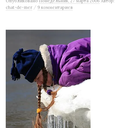
Опубликовано
Понедельник, 27 марта 2006
Автор:
м
/
chat-de-mer
9 комментариев
у