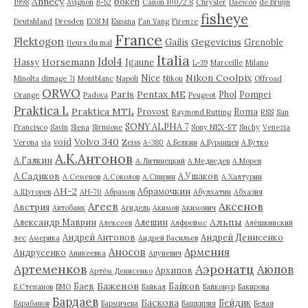
Annecy
bokeh
1998
Avignon
B-52
Canon 100/2.8
Chrysler
Daewoo
de Bruijn
fisheye
Deutshland
Dresden
EOS M
Espana
Fan Yang
Firenze
France
Flektogon
Gegevicius
Gailis
Grenoble
fleurs du mal
Italia
Idol4
Horsemann
Hassy
Igaune
L-39
Marceille
Milano
Nikon Coolpix
Nice
Minolta dimage 7i
Montblanc
Napoli
Nikon
Offroad
ORWO
Paris
Pentax ME
Phol
Pompei
Orange
Padova
Peugeot
Praktica L
Praktica MTL
Provost
Roma
Raymond Rutting
RSS
San
SONY ALPHA 7
Francisco
Savin
Siena
Sirmione
Sony NEX-5T
Suchy
Venezia
Volvo 340
void
Verona
via
Zeiss
А-380
А.Белкин
А.Буранцев
А.Бутко
А.К.Антонов
А.Галкин
А.Литинецкий
А.Медведев
А.Морев
А.Садиков
А.Ушаков
А.Семенов
А.Соколов
А.Спирин
А.Халтурин
АН-2
Абрамочкин
А.Щугорев
АН-70
Абрамов
Абулхатин
Абхазия
Аксенов
Агеев
Австрия
Автобанк
Агидель
Акимов
Акимович
Альпы
Александр Маврин
Алешин
Алексеев
Алфреймс
Алёшкинский
Андрей Антонов
Андрей Денисенко
лес
Америка
Андрей Васильев
Аносов
Армения
Андрусенко
Аникеевка
Апуневич
Артеменков
Аэронатц
Аюпов
Архипов
Артём Денисенко
Баженов
Баев
Байков
Б.Степанов
БМО
Байкал
Байконур
Бакирова
Бардаев
Баскова
Бейдик
Барабанов
Бармичева
Башкирия
Белая