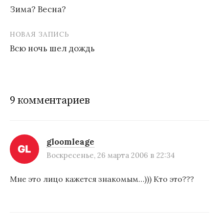
Зима? Весна?
Н
НОВАЯ ЗАПИСЬ
а
Всю ночь шел дождь
в
и
г
9 комментариев
а
ц
и
gloomleage
Воскресенье, 26 марта 2006 в 22:34
я
п
Мне это лицо кажется знакомым…))) Кто это???
о
з