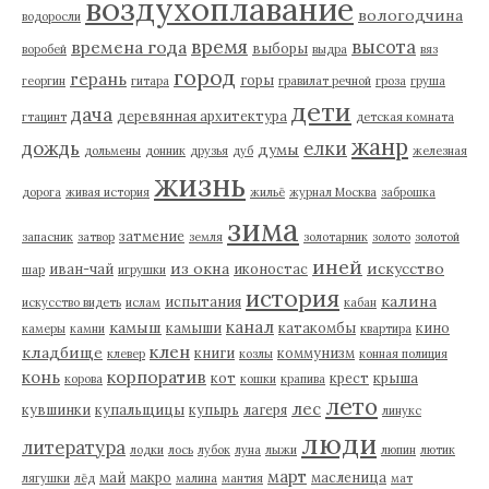
воздухоплавание
вологодчина
водоросли
время
высота
времена года
выборы
воробей
выдра
вяз
город
герань
горы
георгин
гитара
гравилат речной
гроза
груша
дети
дача
деревянная архитектура
гтацинт
детская комната
жанр
дождь
елки
думы
дольмены
донник
друзья
дуб
железная
жизнь
дорога
живая история
жильё
журнал Москва
заброшка
зима
затмение
запасник
затвор
земля
золотарник
золото
золотой
иней
из окна
искусство
иван-чай
иконостас
шар
игрушки
история
калина
испытания
искусство видеть
ислам
кабан
канал
камыш
камыши
катакомбы
кино
камеры
камни
квартира
клен
кладбище
книги
коммунизм
клевер
козлы
конная полиция
корпоратив
конь
кот
крест
крыша
корова
кошки
крапива
лето
лес
кувшинки
купальщицы
купырь
лагеря
линукс
люди
литература
лодки
лось
лубок
луна
лыжи
люпин
лютик
март
май
макро
масленица
лягушки
лёд
малина
мантия
мат