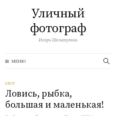
П
Уличный
е
р
фотограф
е
й
т
Игорь Шелапутин
и
к
Н
с
а
МЕНЮ
й
о
т
и
д
:
е
БЛОГ
р
Ловись, рыбка,
ж
и
большая и маленькая!
м
о