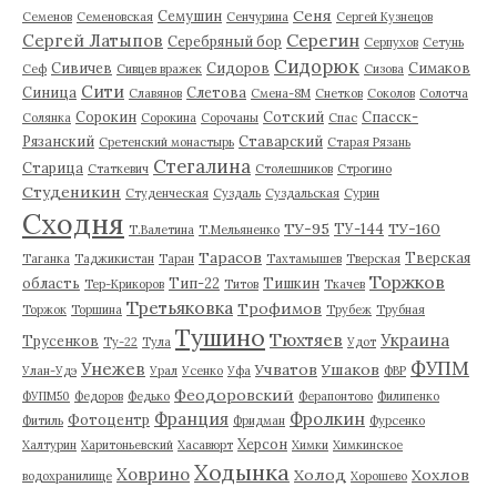
Сеня
Семушин
Семенов
Семеновская
Сенчурина
Сергей Кузнецов
Серегин
Сергей Латыпов
Серебряный бор
Серпухов
Сетунь
Сидорюк
Сивичев
Сидоров
Симаков
Сеф
Сивцев вражек
Сизова
Сити
Синица
Слетова
Славянов
Смена-8М
Снетков
Соколов
Солотча
Сорокин
Сотский
Спасск-
Солянка
Сорокина
Сорочаны
Спас
Рязанский
Ставарский
Сретенский монастырь
Старая Рязань
Стегалина
Старица
Статкевич
Столешников
Строгино
Студеникин
Студенческая
Суздаль
Суздальская
Сурин
Сходня
ТУ-95
ТУ-160
ТУ-144
Т.Валетина
Т.Мельяненко
Тарасов
Тверская
Таганка
Таджикистан
Таран
Тахтамышев
Тверская
Торжков
область
Тип-22
Тишкин
Тер-Крикоров
Титов
Ткачев
Третьяковка
Трофимов
Торжок
Торшина
Трубеж
Трубная
Тушино
Тюхтяев
Украина
Трусенков
Ту-22
Тула
Удот
ФУПМ
Унежев
Учватов
Ушаков
Улан-Удэ
Урал
Усенко
Уфа
ФВР
Феодоровский
ФУПМ50
Федоров
Федько
Ферапонтово
Филипенко
Франция
Фролкин
Фотоцентр
Фитиль
Фридман
Фурсенко
Херсон
Халтурин
Харитоньевский
Хасавюрт
Химки
Химкинское
Ходынка
Ховрино
Холод
Хохлов
водохранилище
Хорошево