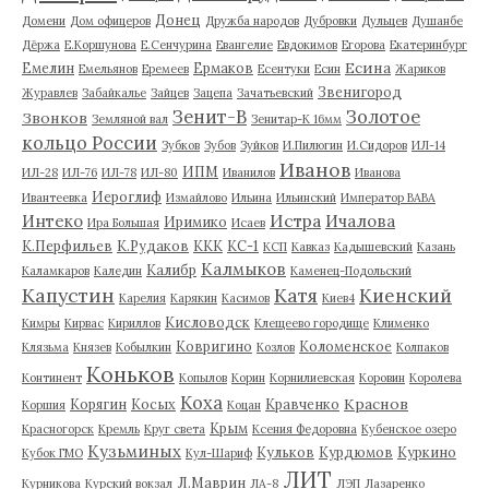
Донец
Домени
Дом офицеров
Дружба народов
Дубровки
Дульцев
Душанбе
Дёржа
Е.Коршунова
Е.Сенчурина
Евангелие
Евдокимов
Егорова
Екатеринбург
Есина
Емелин
Ермаков
Емельянов
Еремеев
Есентуки
Есин
Жариков
Звенигород
Журавлев
Забайкалье
Зайцев
Зацепа
Зачатьевский
Зенит-В
Золотое
Звонков
Земляной вал
Зенитар-К 16мм
кольцо России
Зубков
Зубов
Зуйков
И.Пилюгин
И.Сидоров
ИЛ-14
Иванов
ИПМ
ИЛ-28
ИЛ-76
ИЛ-78
ИЛ-80
Иванилов
Иванова
Иероглиф
Ивантеевка
Измайлово
Ильина
Ильинский
Император ВАВА
Истра
Интеко
Ичалова
Иримико
Ира Большая
Исаев
К.Перфильев
К.Рудаков
ККК
КС-1
КСП
Кавказ
Кадышевский
Казань
Калмыков
Калибр
Каламкаров
Каледин
Каменец-Подольский
Капустин
Катя
Киенский
Карелия
Карякин
Касимов
Киев4
Кисловодск
Кимры
Кирвас
Кириллов
Клещеево городище
Клименко
Ковригино
Коломенское
Клязьма
Князев
Кобылкин
Козлов
Колпаков
Коньков
Континент
Копылов
Корин
Корнилиевская
Коровин
Королева
Коха
Краснов
Корягин
Косых
Кравченко
Коршия
Коцан
Крым
Красногорск
Кремль
Круг света
Ксения Федоровна
Кубенское озеро
Кузьминых
Кульков
Курдюмов
Куркино
Кубок ГМО
Кул-Шариф
ЛИТ
Л.Маврин
Курникова
Курский вокзал
ЛА-8
ЛЭП
Лазаренко