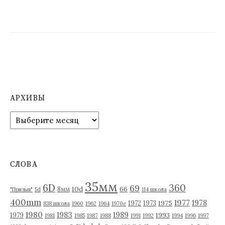
АРХИВЫ
А
р
х
и
в
СЛОВА
ы
35мм
6D
360
69
10d
66
8мм
"Призыв"
5d
114 школа
400mm
1977
1978
1975
1972
1973
838 школа
1960
1962
1964
1970е
1980
1983
1989
1993
1979
1981
1985
1987
1988
1991
1992
1994
1996
1997