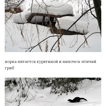
норка питается курятиной и нипочем птичий
гриб