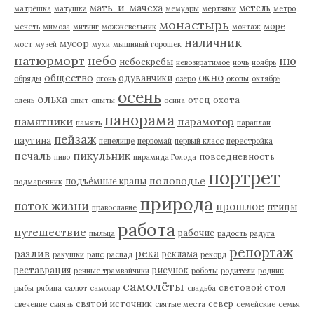
мать-и-мачеха
метель
матрёшка
матушка
мемуары
мертвяки
метро
монастырь
море
мечеть
мимоза
митинг
можжевельник
монтаж
наличник
мусор
мост
музей
мухи
мышиный горошек
натюрморт
небо
ню
небоскребы
невозвратимое
ночь
ноябрь
окно
общество
одуванчики
обряды
огонь
озеро
окопы
октябрь
осень
ольха
отец
охота
олень
опыт
опыты
осина
панорама
памятники
парамотор
память
параплан
пейзаж
паутина
пепелище
первомай
первый класс
перестройка
пикульник
печаль
повседневность
пиво
пирамида Голода
портрет
половодье
подъёмные краны
подмаренник
природа
поток жизни
прошлое
птицы
православие
работа
путешествие
рабочие
пыльца
радость
радуга
репортаж
река
разлив
реклама
ракушки
рапс
распад
рекорд
реставрация
рисунок
речные трамвайчики
роботы
родители
родник
самолёты
световой стол
рыбы
рябина
салют
самовар
свадьба
святой источник
север
свечение
свиязь
святые места
семейские
семья