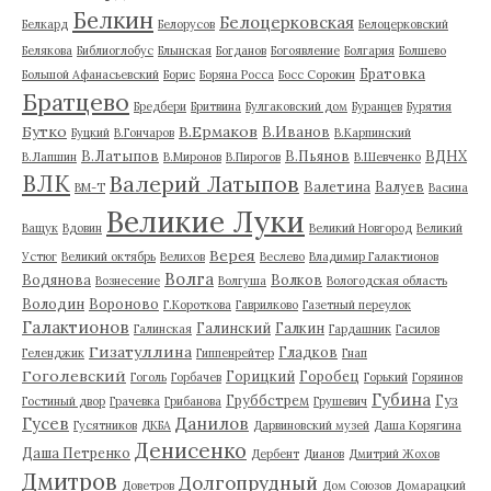
Белкин
Белоцерковская
Белкард
Белорусов
Белоцерковский
Белякова
Библиоглобус
Блынская
Богданов
Богоявление
Болгария
Болшево
Братовка
Большой Афанасьевский
Борис
Боряна Росса
Босс Сорокин
Братцево
Бредбери
Бритвина
Булгаковский дом
Буранцев
Бурятия
Бутко
В.Ермаков
В.Иванов
Буцкий
В.Гончаров
В.Карпинский
В.Латыпов
В.Пьянов
ВДНХ
В.Лапшин
В.Миронов
В.Пирогов
В.Шевченко
ВЛК
Валерий Латыпов
Валетина
Валуев
ВМ-Т
Васина
Великие Луки
Ващук
Вдовин
Великий Новгород
Великий
Верея
Устюг
Великий октябрь
Велихов
Веслево
Владимир Галактионов
Волга
Водянова
Волков
Вознесение
Волгуша
Вологодская область
Володин
Вороново
Г.Короткова
Гаврилково
Газетный переулок
Галактионов
Галинский
Галкин
Галинская
Гардашник
Гасилов
Гизатуллина
Гладков
Геленджик
Гиппенрейтер
Гнап
Гоголевский
Горицкий
Горобец
Гоголь
Горбачев
Горький
Горяинов
Губина
Груббстрем
Гуз
Гостиный двор
Грачевка
Грибанова
Грушевич
Гусев
Данилов
Гусятников
ДКБА
Дарвиновский музей
Даша Корягина
Денисенко
Даша Петренко
Дербент
Дианов
Дмитрий Жохов
Дмитров
Долгопрудный
Доветров
Дом Союзов
Домарацкий