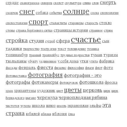
смерть
сердце
сканограмма
скворец
скелет
скульптура
слива
слон
солнце
снег
собака
сморчок
события
сосна
спелеология
спорт
стекло
спелестология
сталактиты
староверы
старость
страницы истории
стены
страна берёзового ситца
странное
стрим
счастье
стройка
студия
сфера
сын
сугроб
таджики
творчество
театр огня
текст
телевидение
техника
туман
туризм
топинамбур
трамвай
троллейбус
трудные подростки
тюльпаны
у себя дома
утки
фабрика
убунту
уединенное
утята
фиеста
февраль
фото
фасады
физалис
философия
флаги
флот
фотография
фотография - это
фотовыставка
фотографы
фотокамеры
фотошкола
фреска
фотокружок
цветы
церковь
хризантемы
художник
храм
цвет
цирк
цирк
черемуха
черноплодная рябина
Вернадского
цыгане
эта
школа
шлюз
экраноплан
эльфы
чистотел
чучела
шмель
страна
яблоня
юбилей
яблоки
ёлка