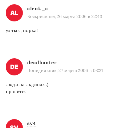
а
alenk_a
п
Воскресенье, 26 марта 2006 в 22:43
и
ух тыы, норка!
с
я
м
deadhunter
Понедельник, 27 марта 2006 в 03:21
люди на льдинах :)
нравится
sv4