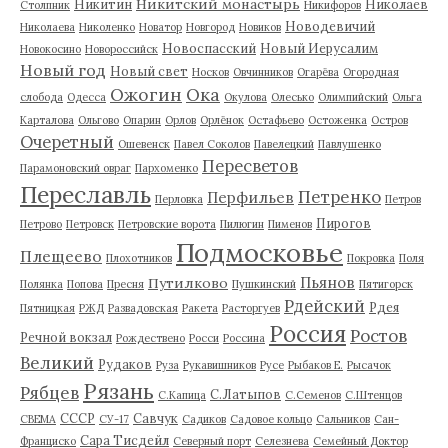
Никитский монастырь
Никитин
Николаев
Столпник
Никифоров
Новодевичий
Николаева
Николенко
Новатор
Новгород
Новиков
Новоспасский
Новый Иерусалим
Новокосино
Новороссийск
Новый год
Новый свет
Носков
Овчинников
Огарёва
Огородная
Ожогин
Ока
слобода
Одесса
Окулова
Олесько
Олимпийский
Ольга
Карталова
Ольгово
Опарин
Орлов
Орлёнок
Остафьево
Остоженка
Остров
Очеретный
Ошевенск
Павел Соколов
Павелецкий
Павлушенко
Пересветов
Парамоновский овраг
Пархоменко
Переславль
Петренко
Перфильев
Перловка
Петров
Пирогов
Петрово
Петровск
Петровские ворота
Пилюгин
Пименов
Подмосковье
Плещеево
Плохотников
Покровка
Поля
Пьянов
Путилково
Полянка
Попова
Пресня
Пушкинский
Пятигорск
Рдейский
Рдея
Пятницкая
РЖД
Развадовская
Ракета
Расторгуев
Россия
Ростов
Речной вокзал
Рождествено
Росси
Россина
Великий
Рудаков
Руза
Рукавишников
Русе
Рыбаков Е.
Рысачок
Рязань
Рябцев
С.Латыпов
С.Капица
С.Семенов
С.Штенцов
СССР
Савчук
СВЕМА
СУ-17
Садиков
Садовое кольцо
Сальников
Сан-
Сара Тисдейл
Франциско
Северный порт
Селезнева
Семейный Доктор