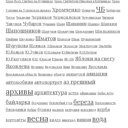
Храм Всех Святых на Кулишках
Храм Святителя Николая в Клённиках
Храм
ЧБ
Хромченко
Успения на Успенском вражке
Ценькуш
Чатырдаг
Черников
Черноплеков
Чегем
Чекандин
Чечулинская
Чигирев
Чубаров
Шананин
Шапкин
Чикунов
Чувашия
Шаля
Шапиро
Шапошников
Шильников
Шаргунов
Шелапутин
Шендерович
Шматов
Шифрин
Шкуленко
Шолохов
Шпак
Шуваловский
Шурупова
Щелчков
Э.Ермаков
Экомасов
Электроугли
Эльтюбю
Ю.Волков
Ю.Зуйков
Ю.Козырев
Ю.Митягин
Ю.П.Петров
Яблоки на снегу
Ю.Разгуляев
Ю12
Юрасов
Юрьева
ЯК-130
Яковлева
Ярославль
Якушина
Яндульская
Янин
Янушкевич
авиация
авиамузей
Ярославская область
Ярошенко
абажур
аз грешный
автомобили
автопортрет
архивы
архитектура
астра
африканцы
бабье лето
береза
байдарка
бездомные
белолобый гусь
беременность
верба
бузина
блондинки
бобры
василек
ватрушки
велосипед
весна
вода
вишня
вертолёты
видео
виноград