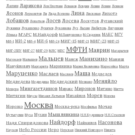
Ларикова
Лапин
Лев Плоткин
Леванов
Левдин
Левин
Ленин
Леннон
Лина
Леонов
Лихотэ
Лермонтов
Ли
Лида Ясенева
Лисковая
Лобашов
Лосев
Лосева
Луганский
Лоскутов
Лопатков
Лужники
Лукашенко
Лукичев
Лукоянова
Лух
Лыхин
Любитель
Лягушкин
М'АРС
М.Найдорф
МАКС
МГУ
Лёнька
М.Павлушенко
М.Сидорюк
МИГ-15
МИГ-23
МИ-2
МИ-6
МИ-1
МИ-4
МИ-24
МИГ-21
МИГ-25
МФТИ
Маврин
МИГ-25ПУ
МИГ-27
МИГ-29
МЛС
МПС
Магарычев
Мальцев
Манихино
Маниш
Манеж
Магомаев
Малышев
Маринина
Мануйлович
Маргарита
Мария Яковлевна
Маросейка
Марта
Маруценко
Маша
Маслаев
Медведев
Масляев
Меняйло
Медведева
Медведский
Медведица
Мезиано
Мингазетдинов
Миронов
Миракс
Митино
Мещера
Митта
Морев
Митягин
Михайлов
Миусы
Михаил Латыпов
Морева
Москва
Мочар
Морозко
Москва-река
Мосфильм
Мышлявкина
Мухин
Мутыгулин
Муха
Н.Н.Кудрявцев
Н.Н.Семенов
Найдорф
Насонова
Надя Спиридонова
Наймилов
Небо России
Неро
Наумов
Нерская
Нижний Новгород
Никита