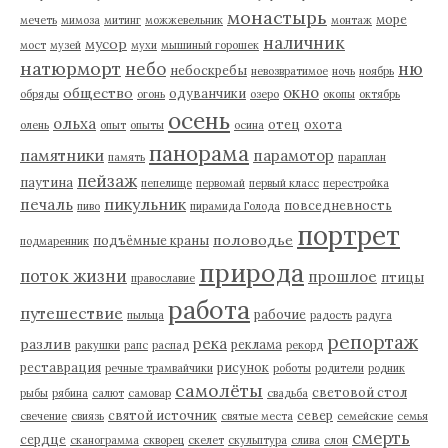
монастырь
море
мечеть
мимоза
митинг
можжевельник
монтаж
наличник
мусор
мост
музей
мухи
мышиный горошек
натюрморт
небо
ню
небоскребы
невозвратимое
ночь
ноябрь
окно
общество
одуванчики
обряды
огонь
озеро
окопы
октябрь
осень
ольха
отец
охота
олень
опыт
опыты
осина
панорама
памятники
парамотор
память
параплан
пейзаж
паутина
пепелище
первомай
первый класс
перестройка
пикульник
печаль
повседневность
пиво
пирамида Голода
портрет
половодье
подъёмные краны
подмаренник
природа
поток жизни
прошлое
птицы
православие
работа
путешествие
рабочие
пыльца
радость
радуга
репортаж
река
разлив
реклама
ракушки
рапс
распад
рекорд
реставрация
рисунок
речные трамвайчики
роботы
родители
родник
самолёты
световой стол
рыбы
рябина
салют
самовар
свадьба
святой источник
север
свечение
свиязь
святые места
семейские
семья
смерть
сердце
сканограмма
скворец
скелет
скульптура
слива
слон