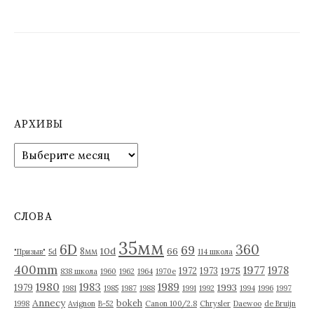
АРХИВЫ
А
р
х
и
в
СЛОВА
ы
35мм
6D
360
69
10d
66
8мм
"Призыв"
5d
114 школа
400mm
1977
1978
1975
1972
1973
838 школа
1960
1962
1964
1970е
1980
1983
1989
1993
1979
1981
1985
1987
1988
1991
1992
1994
1996
1997
Annecy
bokeh
1998
Avignon
B-52
Canon 100/2.8
Chrysler
Daewoo
de Bruijn