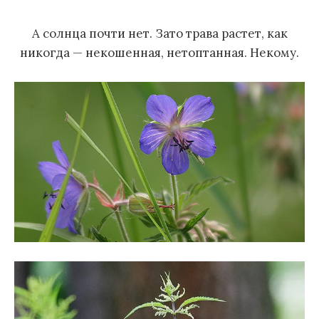
м
А солнца почти нет. Зато трава растет, как
у
никогда — некошенная, нетоптанная. Некому.