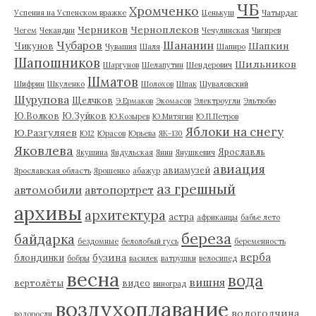
ЧБ
Хромченко
Успения на Успенском вражке
Ценькуш
Чатырдаг
Черников
Черноплеков
Чегем
Чекандин
Чечулинская
Чигирев
Чубаров
Шананин
Шапкин
Чикунов
Чувашия
Шаля
Шапиро
Шапошников
Шильников
Шаргунов
Шелапутин
Шендерович
Шматов
Шифрин
Шкуленко
Шолохов
Шпак
Шуваловский
Шурупова
Щелчков
Э.Ермаков
Экомасов
Электроугли
Эльтюбю
Ю.Волков
Ю.Зуйков
Ю.Козырев
Ю.Митягин
Ю.П.Петров
Яблоки на снегу
Ю.Разгуляев
Ю12
Юрасов
Юрьева
ЯК-130
Яковлева
Ярославль
Якушина
Яндульская
Янин
Янушкевич
авиация
авиамузей
Ярославская область
Ярошенко
абажур
аз грешный
автомобили
автопортрет
архивы
архитектура
астра
африканцы
бабье лето
береза
байдарка
бездомные
белолобый гусь
беременность
верба
бузина
блондинки
бобры
василек
ватрушки
велосипед
весна
вода
вишня
вертолёты
видео
виноград
воздухоплавание
вологодчина
водоросли