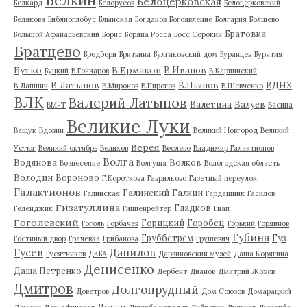
Белкин
Белоцерковская
Белкард
Белорусов
Белоцерковский
Белякова
Библиоглобус
Блынская
Богданов
Богоявление
Болгария
Болшево
Братовка
Большой Афанасьевский
Борис
Боряна Росса
Босс Сорокин
Братцево
Бредбери
Бритвина
Булгаковский дом
Буранцев
Бурятия
Бутко
В.Ермаков
В.Иванов
Буцкий
В.Гончаров
В.Карпинский
В.Латыпов
В.Пьянов
ВДНХ
В.Лапшин
В.Миронов
В.Пирогов
В.Шевченко
ВЛК
Валерий Латыпов
Валетина
Валуев
ВМ-Т
Васина
Великие Луки
Ващук
Вдовин
Великий Новгород
Великий
Верея
Устюг
Великий октябрь
Велихов
Веслево
Владимир Галактионов
Волга
Водянова
Волков
Вознесение
Волгуша
Вологодская область
Володин
Вороново
Г.Короткова
Гаврилково
Газетный переулок
Галактионов
Галинский
Галкин
Галинская
Гардашник
Гасилов
Гизатуллина
Гладков
Геленджик
Гиппенрейтер
Гнап
Гоголевский
Горицкий
Горобец
Гоголь
Горбачев
Горький
Горяинов
Губина
Груббстрем
Гуз
Гостиный двор
Грачевка
Грибанова
Грушевич
Гусев
Данилов
Гусятников
ДКБА
Дарвиновский музей
Даша Корягина
Денисенко
Даша Петренко
Дербент
Дианов
Дмитрий Жохов
Дмитров
Долгопрудный
Доветров
Дом Союзов
Домарацкий
Донец