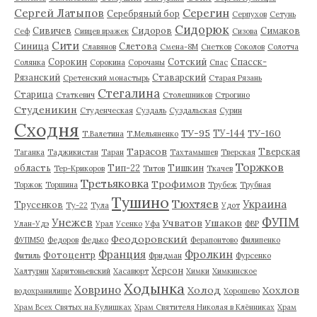
Серегин
Сергей Латыпов
Серебряный бор
Серпухов
Сетунь
Сидорюк
Сивичев
Сидоров
Симаков
Сеф
Сивцев вражек
Сизова
Сити
Синица
Слетова
Славянов
Смена-8М
Снетков
Соколов
Солотча
Сорокин
Сотский
Спасск-
Солянка
Сорокина
Сорочаны
Спас
Рязанский
Ставарский
Сретенский монастырь
Старая Рязань
Стегалина
Старица
Статкевич
Столешников
Строгино
Студеникин
Студенческая
Суздаль
Суздальская
Сурин
Сходня
ТУ-95
ТУ-160
ТУ-144
Т.Валетина
Т.Мельяненко
Тарасов
Тверская
Таганка
Таджикистан
Таран
Тахтамышев
Тверская
Торжков
область
Тип-22
Тишкин
Тер-Крикоров
Титов
Ткачев
Третьяковка
Трофимов
Торжок
Торшина
Трубеж
Трубная
Тушино
Тюхтяев
Украина
Трусенков
Ту-22
Тула
Удот
ФУПМ
Унежев
Учватов
Ушаков
Улан-Удэ
Урал
Усенко
Уфа
ФВР
Феодоровский
ФУПМ50
Федоров
Федько
Ферапонтово
Филипенко
Франция
Фролкин
Фотоцентр
Фитиль
Фридман
Фурсенко
Херсон
Халтурин
Харитоньевский
Хасавюрт
Химки
Химкинское
Ходынка
Ховрино
Холод
Хохлов
водохранилище
Хорошево
Храм Всех Святых на Кулишках
Храм Святителя Николая в Клённиках
Храм