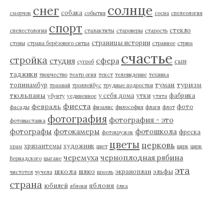
солнце
снег
собака
сморчок
события
сосна
спелеология
спорт
стекло
спелестология
сталактиты
староверы
старость
страницы истории
стены
страна берёзового ситца
странное
стрим
счастье
стройка
студия
сфера
сын
сугроб
таджики
творчество
театр огня
текст
телевидение
техника
туман
туризм
топинамбур
трамвай
троллейбус
трудные подростки
тюльпаны
у себя дома
утки
фабрика
убунту
уединенное
утята
фиеста
февраль
фото
фасады
физалис
философия
флаги
флот
фотография
фотография - это
фотовыставка
фотографы
фотокамеры
фотошкола
фреска
фотокружок
цветы
церковь
хризантемы
художник
храм
цвет
цирк
цирк
черемуха
черноплодная рябина
Вернадского
цыгане
эта
школа
шлюз
экраноплан
эльфы
чистотел
чучела
шмель
страна
яблоня
юбилей
яблоки
ёлка