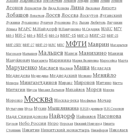
Лапин
Лев Плоткин
Леванов
Левдин
Левин
Ленин
Леннон
Лина
Леонов
Лихотэ
Лермонтов
Ли
Лида Ясенева
Лисковая
Лобашов
Лосев
Лосева
Луганский
Лоскутов
Лопатков
Лужники
Лукашенко
Лукичев
Лукоянова
Лух
Лыхин
Любитель
Лягушкин
М'АРС
М.Найдорф
МАКС
МГУ
Лёнька
М.Павлушенко
М.Сидорюк
МИГ-15
МИГ-23
МИ-2
МИ-6
МИ-1
МИ-4
МИ-24
МИГ-21
МИГ-25
МФТИ
Маврин
МИГ-25ПУ
МИГ-27
МИГ-29
МЛС
МПС
Магарычев
Мальцев
Манихино
Маниш
Манеж
Магомаев
Малышев
Маринина
Мануйлович
Маргарита
Мария Яковлевна
Маросейка
Марта
Маруценко
Маша
Маслаев
Медведев
Масляев
Меняйло
Медведева
Медведский
Медведица
Мезиано
Мингазетдинов
Миронов
Миракс
Митино
Мещера
Митта
Морев
Митягин
Михайлов
Миусы
Михаил Латыпов
Морева
Москва
Мочар
Морозко
Москва-река
Мосфильм
Мышлявкина
Мухин
Мутыгулин
Муха
Н.Н.Кудрявцев
Н.Н.Семенов
Найдорф
Насонова
Надя Спиридонова
Наймилов
Небо России
Неро
Наумов
Нерская
Нижний Новгород
Никита
Никитский монастырь
Никитин
Николаев
Столпник
Никифоров