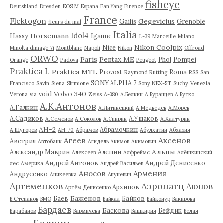
fisheye
Deutshland
Dresden
EOS M
Espana
Fan Yang
Firenze
France
Flektogon
Gegevicius
Gailis
Grenoble
fleurs du mal
Italia
Idol4
Horsemann
Hassy
Igaune
L-39
Marceille
Milano
Nikon Coolpix
Nice
Minolta dimage 7i
Montblanc
Napoli
Nikon
Offroad
ORWO
Paris
Pentax ME
Phol
Pompei
Orange
Padova
Peugeot
Praktica L
Praktica MTL
Provost
Roma
Raymond Rutting
RSS
San
SONY ALPHA 7
Francisco
Savin
Siena
Sirmione
Sony NEX-5T
Suchy
Venezia
Volvo 340
void
Verona
via
Zeiss
А-380
А.Белкин
А.Буранцев
А.Бутко
А.К.Антонов
А.Галкин
А.Литинецкий
А.Медведев
А.Морев
А.Садиков
А.Ушаков
А.Семенов
А.Соколов
А.Спирин
А.Халтурин
АН-2
Абрамочкин
А.Щугорев
АН-70
Абрамов
Абулхатин
Абхазия
Аксенов
Агеев
Австрия
Автобанк
Агидель
Акимов
Акимович
Альпы
Александр Маврин
Алешин
Алексеев
Алфреймс
Алёшкинский
Андрей Антонов
Андрей Денисенко
лес
Америка
Андрей Васильев
Аносов
Армения
Андрусенко
Аникеевка
Апуневич
Артеменков
Аэронатц
Аюпов
Архипов
Артём Денисенко
Баженов
Баев
Байков
Б.Степанов
БМО
Байкал
Байконур
Бакирова
Бардаев
Баскова
Бейдик
Барабанов
Бармичева
Башкирия
Белая