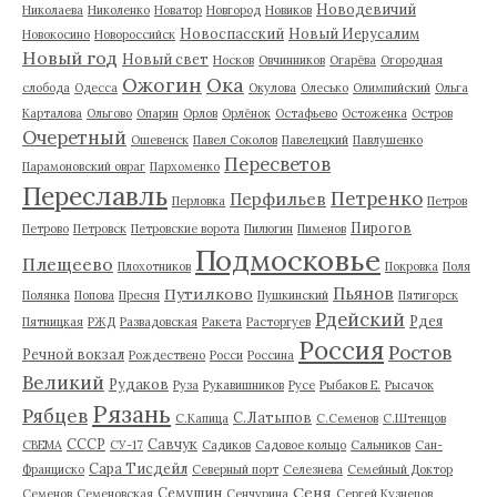
Новодевичий
Николаева
Николенко
Новатор
Новгород
Новиков
Новоспасский
Новый Иерусалим
Новокосино
Новороссийск
Новый год
Новый свет
Носков
Овчинников
Огарёва
Огородная
Ожогин
Ока
слобода
Одесса
Окулова
Олесько
Олимпийский
Ольга
Карталова
Ольгово
Опарин
Орлов
Орлёнок
Остафьево
Остоженка
Остров
Очеретный
Ошевенск
Павел Соколов
Павелецкий
Павлушенко
Пересветов
Парамоновский овраг
Пархоменко
Переславль
Петренко
Перфильев
Перловка
Петров
Пирогов
Петрово
Петровск
Петровские ворота
Пилюгин
Пименов
Подмосковье
Плещеево
Плохотников
Покровка
Поля
Пьянов
Путилково
Полянка
Попова
Пресня
Пушкинский
Пятигорск
Рдейский
Рдея
Пятницкая
РЖД
Развадовская
Ракета
Расторгуев
Россия
Ростов
Речной вокзал
Рождествено
Росси
Россина
Великий
Рудаков
Руза
Рукавишников
Русе
Рыбаков Е.
Рысачок
Рязань
Рябцев
С.Латыпов
С.Капица
С.Семенов
С.Штенцов
СССР
Савчук
СВЕМА
СУ-17
Садиков
Садовое кольцо
Сальников
Сан-
Сара Тисдейл
Франциско
Северный порт
Селезнева
Семейный Доктор
Сеня
Семушин
Семенов
Семеновская
Сенчурина
Сергей Кузнецов