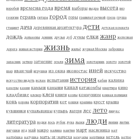
время
высота
времена года
выборы
воробей
выдра
вяз
город
герань
горы
георгин
гитара
гравилат речной
гроза
груша
дети
дача
деревянная архитектура
гтацинт
детская комната
жанр
дождь
елки
думы
дольмены
донник
друзья
дуб
железная
жизнь
дорога
живая история
жильё
журнал Москва
заброшка
зима
затмение
запасник
затвор
земля
золотарник
золото
золотой
иней
из окна
искусство
иван-чай
иконостас
шар
игрушки
история
калина
испытания
искусство видеть
ислам
кабан
канал
камыш
камыши
катакомбы
кино
камеры
камни
квартира
клен
кладбище
книги
коммунизм
клевер
козлы
конная полиция
корпоратив
конь
кот
крест
крыша
корова
кошки
крапива
лето
лес
кувшинки
купальщицы
купырь
лагеря
линукс
люди
литература
лодки
лось
лубок
луна
лыжи
люпин
лютик
март
май
макро
масленица
лягушки
лёд
малина
мантия
мат
мать-и-мачеха
метель
матрёшка
матушка
мемуары
мертвяки
метро