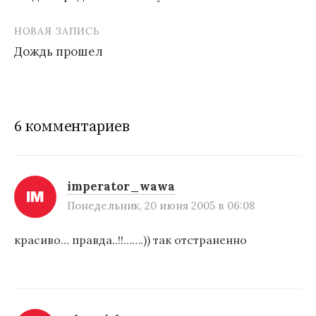
Н
НОВАЯ ЗАПИСЬ
а
Дождь прошел
в
и
г
6 комментариев
а
ц
и
imperator_wawa
Понедельник, 20 июня 2005 в 06:08
я
п
красиво… правда..!!…….)) так отстраненно
о
з
а