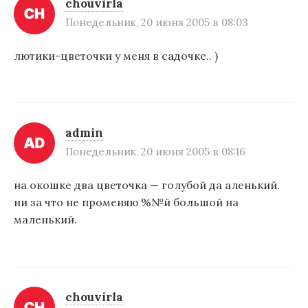
chouvirla
п
Понедельник, 20 июня 2005 в 08:03
и
лютики-цветочки у меня в садочке.. )
с
я
м
admin
Понедельник, 20 июня 2005 в 08:16
на окошке два цветочка — голубой да аленький.
ни за что не променяю %№й большой на
маленький.
chouvirla