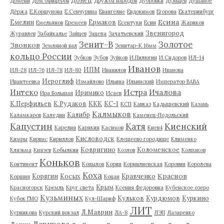
Домени
Дом офицеров
Дружба народов
Дубровки
Дульцев
Душанбе
Дёржа
Е.Коршунова
Е.Сенчурина
Евангелие
Евдокимов
Егорова
Екатеринбург
Есина
Емелин
Ермаков
Емельянов
Еремеев
Есентуки
Есин
Жариков
Звенигород
Журавлев
Забайкалье
Зайцев
Зацепа
Зачатьевский
Зенит-В
Золотое
Звонков
Земляной вал
Зенитар-К 16мм
кольцо России
Зубков
Зубов
Зуйков
И.Пилюгин
И.Сидоров
ИЛ-14
Иванов
ИПМ
ИЛ-28
ИЛ-76
ИЛ-78
ИЛ-80
Иванилов
Иванова
Иероглиф
Ивантеевка
Измайлово
Ильина
Ильинский
Император ВАВА
Истра
Интеко
Ичалова
Иримико
Ира Большая
Исаев
К.Перфильев
К.Рудаков
ККК
КС-1
КСП
Кавказ
Кадышевский
Казань
Калмыков
Калибр
Каламкаров
Каледин
Каменец-Подольский
Капустин
Катя
Киенский
Карелия
Карякин
Касимов
Киев4
Кисловодск
Кимры
Кирвас
Кириллов
Клещеево городище
Клименко
Ковригино
Коломенское
Клязьма
Князев
Кобылкин
Козлов
Колпаков
Коньков
Континент
Копылов
Корин
Корнилиевская
Коровин
Королева
Коха
Краснов
Корягин
Косых
Кравченко
Коршия
Коцан
Крым
Красногорск
Кремль
Круг света
Ксения Федоровна
Кубенское озеро
Кузьминых
Кульков
Курдюмов
Куркино
Кубок ГМО
Кул-Шариф
ЛИТ
Л.Маврин
Курникова
Курский вокзал
ЛА-8
ЛЭП
Лазаренко
Ларикова