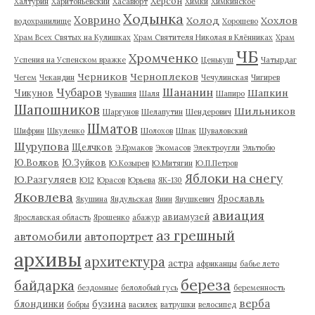
Херсон
Халтурин
Харитоньевский
Хасавюрт
Химки
Химкинское
Ходынка
Ховрино
Холод
Хохлов
водохранилище
Хорошево
Храм Всех Святых на Кулишках
Храм Святителя Николая в Клённиках
Храм
ЧБ
Хромченко
Успения на Успенском вражке
Ценькуш
Чатырдаг
Черников
Черноплеков
Чегем
Чекандин
Чечулинская
Чигирев
Чубаров
Шананин
Шапкин
Чикунов
Чувашия
Шаля
Шапиро
Шапошников
Шильников
Шаргунов
Шелапутин
Шендерович
Шматов
Шифрин
Шкуленко
Шолохов
Шпак
Шуваловский
Шурупова
Щелчков
Э.Ермаков
Экомасов
Электроугли
Эльтюбю
Ю.Волков
Ю.Зуйков
Ю.Козырев
Ю.Митягин
Ю.П.Петров
Яблоки на снегу
Ю.Разгуляев
Ю12
Юрасов
Юрьева
ЯК-130
Яковлева
Ярославль
Якушина
Яндульская
Янин
Янушкевич
авиация
авиамузей
Ярославская область
Ярошенко
абажур
аз грешный
автомобили
автопортрет
архивы
архитектура
астра
африканцы
бабье лето
береза
байдарка
бездомные
белолобый гусь
беременность
верба
бузина
блондинки
бобры
василек
ватрушки
велосипед