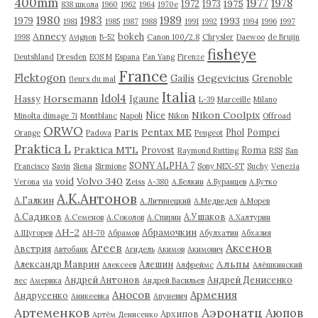
400mm
1977
1978
1975
1972
1973
838 школа
1960
1962
1964
1970е
1980
1983
1989
1993
1979
1981
1985
1987
1988
1991
1992
1994
1996
1997
Annecy
bokeh
1998
Avignon
B-52
Canon 100/2.8
Chrysler
Daewoo
de Bruijn
fisheye
Deutshland
Dresden
EOS M
Espana
Fan Yang
Firenze
France
Flektogon
Gegevicius
Gailis
Grenoble
fleurs du mal
Italia
Idol4
Horsemann
Hassy
Igaune
L-39
Marceille
Milano
Nikon Coolpix
Nice
Minolta dimage 7i
Montblanc
Napoli
Nikon
Offroad
ORWO
Paris
Pentax ME
Phol
Pompei
Orange
Padova
Peugeot
Praktica L
Praktica MTL
Provost
Roma
Raymond Rutting
RSS
San
SONY ALPHA 7
Francisco
Savin
Siena
Sirmione
Sony NEX-5T
Suchy
Venezia
Volvo 340
void
Verona
via
Zeiss
А-380
А.Белкин
А.Буранцев
А.Бутко
А.К.Антонов
А.Галкин
А.Литинецкий
А.Медведев
А.Морев
А.Садиков
А.Ушаков
А.Семенов
А.Соколов
А.Спирин
А.Халтурин
АН-2
Абрамочкин
А.Щугорев
АН-70
Абрамов
Абулхатин
Абхазия
Аксенов
Агеев
Австрия
Автобанк
Агидель
Акимов
Акимович
Альпы
Александр Маврин
Алешин
Алексеев
Алфреймс
Алёшкинский
Андрей Антонов
Андрей Денисенко
лес
Америка
Андрей Васильев
Аносов
Армения
Андрусенко
Аникеевка
Апуневич
Артеменков
Аэронатц
Аюпов
Архипов
Артём Денисенко