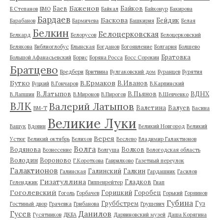
Баженов
Баев
Байков
Б.Степанов
БМО
Байкал
Байконур
Бакирова
Бардаев
Баскова
Бейдик
Барабанов
Бармичева
Башкирия
Белая
Белкин
Белоцерковская
Белкард
Белорусов
Белоцерковский
Белякова
Библиоглобус
Блынская
Богданов
Богоявление
Болгария
Болшево
Братовка
Большой Афанасьевский
Борис
Боряна Росса
Босс Сорокин
Братцево
Бредбери
Бритвина
Булгаковский дом
Буранцев
Бурятия
Бутко
В.Ермаков
В.Иванов
Буцкий
В.Гончаров
В.Карпинский
В.Латыпов
В.Пьянов
ВДНХ
В.Лапшин
В.Миронов
В.Пирогов
В.Шевченко
ВЛК
Валерий Латыпов
Валетина
Валуев
ВМ-Т
Васина
Великие Луки
Ващук
Вдовин
Великий Новгород
Великий
Верея
Устюг
Великий октябрь
Велихов
Веслево
Владимир Галактионов
Волга
Водянова
Волков
Вознесение
Волгуша
Вологодская область
Володин
Вороново
Г.Короткова
Гаврилково
Газетный переулок
Галактионов
Галинский
Галкин
Галинская
Гардашник
Гасилов
Гизатуллина
Гладков
Геленджик
Гиппенрейтер
Гнап
Гоголевский
Горицкий
Горобец
Гоголь
Горбачев
Горький
Горяинов
Губина
Груббстрем
Гуз
Гостиный двор
Грачевка
Грибанова
Грушевич
Гусев
Данилов
Гусятников
ДКБА
Дарвиновский музей
Даша Корягина