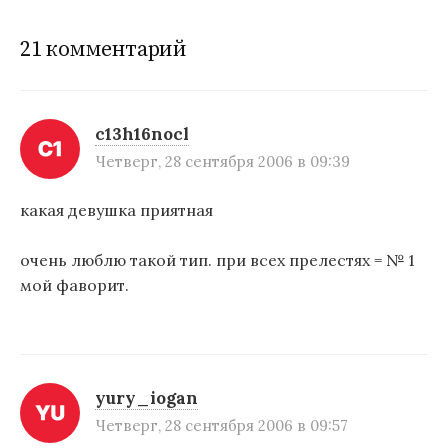
г
21 комментарий
а
ц
и
c13h16nocl
Четверг, 28 сентября 2006 в 09:39
я
п
какая девушка приятная
о
очень люблю такой тип. при всех прелестях = № 1
з
мой фаворит.
а
п
и
yury_iogan
с
Четверг, 28 сентября 2006 в 09:57