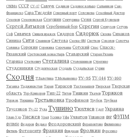
СССР
Савчук
СВЕМА
СУ-17
Садиков
Садовое кольцо
Сальников
Сан-
Сара Тисдейл
Франциско
Северный порт
Селезнева
Семейный Доктор
Сеня
Семушин
Семенов
Семеновская
Сенчурина
Сергей Кузнецов
Серегин
Сергей Латыпов
Серебряный бор
Серпухов
Сетунь
Сидорюк
Сивичев
Сидоров
Симаков
Сеф
Сивцев вражек
Сизова
Сити
Синица
Слетова
Славянов
Смена-8М
Снетков
Соколов
Солотча
Сорокин
Сотский
Спасск-
Солянка
Сорокина
Сорочаны
Спас
Рязанский
Ставарский
Сретенский монастырь
Старая Рязань
Стегалина
Старица
Статкевич
Столешников
Строгино
Студеникин
Студенческая
Суздаль
Суздальская
Сурин
Сходня
ТУ-95
ТУ-160
ТУ-144
Т.Валетина
Т.Мельяненко
Тарасов
Тверская
Таганка
Таджикистан
Таран
Тахтамышев
Тверская
Торжков
область
Тип-22
Тишкин
Тер-Крикоров
Титов
Ткачев
Третьяковка
Трофимов
Торжок
Торшина
Трубеж
Трубная
Тушино
Тюхтяев
Украина
Трусенков
Ту-22
Тула
Удот
ФУПМ
Унежев
Учватов
Ушаков
Улан-Удэ
Урал
Усенко
Уфа
ФВР
Феодоровский
ФУПМ50
Федоров
Федько
Ферапонтово
Филипенко
Франция
Фролкин
Фотоцентр
Фитиль
Фридман
Фурсенко