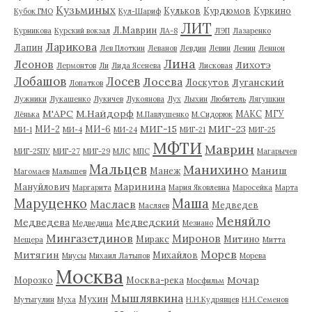
Кузьминых
Кульков
Курдюмов
Куркино
Кубок ГМО
Кул-Шариф
ЛИТ
Л.Маврин
Курникова
Курский вокзал
ЛА-8
ЛЭП
Лазаренко
Ларикова
Лапин
Лев Плоткин
Леванов
Левдин
Левин
Ленин
Леннон
Лина
Леонов
Лихотэ
Лермонтов
Ли
Лида Ясенева
Лисковая
Лобашов
Лосев
Лосева
Луганский
Лоскутов
Лопатков
Лужники
Лукашенко
Лукичев
Лукоянова
Лух
Лыхин
Любитель
Лягушкин
М'АРС
М.Найдорф
МАКС
МГУ
Лёнька
М.Павлушенко
М.Сидорюк
МИГ-15
МИГ-23
МИ-2
МИ-6
МИ-1
МИ-4
МИ-24
МИГ-21
МИГ-25
МФТИ
Маврин
МИГ-25ПУ
МИГ-27
МИГ-29
МЛС
МПС
Магарычев
Мальцев
Манихино
Маниш
Манеж
Магомаев
Малышев
Маринина
Мануйлович
Маргарита
Мария Яковлевна
Маросейка
Марта
Маруценко
Маша
Маслаев
Медведев
Масляев
Меняйло
Медведева
Медведский
Медведица
Мезиано
Мингазетдинов
Миронов
Миракс
Митино
Мещера
Митта
Морев
Митягин
Михайлов
Миусы
Михаил Латыпов
Морева
Москва
Мочар
Морозко
Москва-река
Мосфильм
Мышлявкина
Мухин
Мутыгулин
Муха
Н.Н.Кудрявцев
Н.Н.Семенов