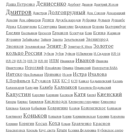
Денисенко
Даша Петренко
Дербент
Дианов
Дмитрий Жохов
Дмитров
Долгопрудный
Доветров
Дом Союзов
Домарацкий
Донец
Домени
Дом офицеров
Дружба народов
Дубровки
Дульцев
Душанбе
Дёржа
Е.Коршунова
Е.Сенчурина
Евангелие
Евдокимов
Егорова
Екатеринбург
Есина
Емелин
Ермаков
Емельянов
Еремеев
Есентуки
Есин
Жариков
Звенигород
Журавлев
Забайкалье
Зайцев
Зацепа
Зачатьевский
Зенит-В
Золотое
Звонков
Земляной вал
Зенитар-К 16мм
кольцо России
Зубков
Зубов
Зуйков
И.Пилюгин
И.Сидоров
ИЛ-14
Иванов
ИПМ
ИЛ-28
ИЛ-76
ИЛ-78
ИЛ-80
Иванилов
Иванова
Иероглиф
Ивантеевка
Измайлово
Ильина
Ильинский
Император ВАВА
Истра
Интеко
Ичалова
Иримико
Ира Большая
Исаев
К.Перфильев
К.Рудаков
ККК
КС-1
КСП
Кавказ
Кадышевский
Казань
Калмыков
Калибр
Каламкаров
Каледин
Каменец-Подольский
Капустин
Катя
Киенский
Карелия
Карякин
Касимов
Киев4
Кисловодск
Кимры
Кирвас
Кириллов
Клещеево городище
Клименко
Ковригино
Коломенское
Клязьма
Князев
Кобылкин
Козлов
Колпаков
Коньков
Континент
Копылов
Корин
Корнилиевская
Коровин
Королева
Коха
Краснов
Корягин
Косых
Кравченко
Коршия
Коцан
Крым
Красногорск
Кремль
Круг света
Ксения Федоровна
Кубенское озеро