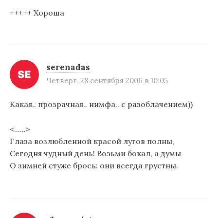
я
+++++ Хороша
м
serenadas
Четверг, 28 сентября 2006 в 10:05
Какая.. прозрачная.. нимфа.. с разоблачением))
<......>
Глаза возлюбленной красой лугов полны,
Сегодня чудный день! Возьми бокал, а думы
О зимней стуже брось: они всегда грустны.