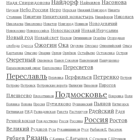
Найдорф
Насонова
Надя Спиридонова
Наймилов
Небо России
Неро
Наумов
Нерская
Нижний Новгород
Никита
Никитский монастырь
Никитин
Николаев
Столпник
Никифоров
Новодевичий
Николаева
Николенко
Новатор
Новгород
Новиков
Новоспасский
Новый Иерусалим
Новокосино
Новороссийск
Новый год
Новый свет
Носков
Овчинников
Огарёва
Огородная
Ожогин
Ока
слобода
Одесса
Окулова
Олесько
Олимпийский
Ольга
Карталова
Ольгово
Опарин
Орлов
Орлёнок
Остафьево
Остоженка
Остров
Очеретный
Ошевенск
Павел Соколов
Павелецкий
Павлушенко
Пересветов
Парамоновский овраг
Пархоменко
Переславль
Петренко
Перфильев
Перловка
Петров
Пирогов
Петрово
Петровск
Петровские ворота
Пилюгин
Пименов
Подмосковье
Плещеево
Плохотников
Покровка
Поля
Пьянов
Путилково
Полянка
Попова
Пресня
Пушкинский
Пятигорск
Рдейский
Рдея
Пятницкая
РЖД
Развадовская
Ракета
Расторгуев
Россия
Ростов
Речной вокзал
Рождествено
Росси
Россина
Великий
Рудаков
Руза
Рукавишников
Русе
Рыбаков Е.
Рысачок
Рязань
Рябцев
С.Латыпов
С.Капица
С.Семенов
С.Штенцов