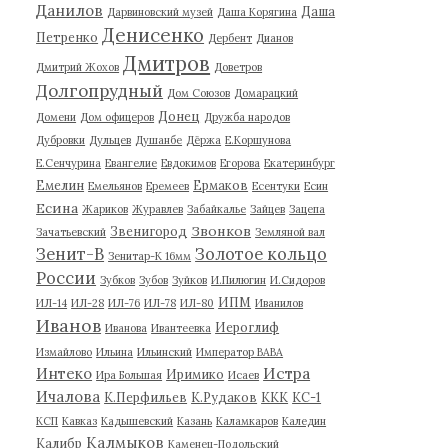
Данилов
Даша
Дарвиновский музей
Даша Корягина
Денисенко
Петренко
Дербент
Дианов
Дмитров
Дмитрий Жохов
Доветров
Долгопрудный
Дом Союзов
Домарацкий
Донец
Домени
Дом офицеров
Дружба народов
Дубровки
Дульцев
Душанбе
Дёржа
Е.Коршунова
Е.Сенчурина
Евангелие
Евдокимов
Егорова
Екатеринбург
Емелин
Ермаков
Емельянов
Еремеев
Есентуки
Есин
Есина
Жариков
Журавлев
Забайкалье
Зайцев
Зацепа
Звонков
Звенигород
Зачатьевский
Земляной вал
Зенит-В
Золотое кольцо
Зенитар-К 16мм
России
Зубков
Зубов
Зуйков
И.Пилюгин
И.Сидоров
ИПМ
ИЛ-14
ИЛ-28
ИЛ-76
ИЛ-78
ИЛ-80
Иванилов
Иванов
Иероглиф
Иванова
Ивантеевка
Измайлово
Ильина
Ильинский
Император ВАВА
Истра
Интеко
Иримико
Ира Большая
Исаев
Ичалова
К.Перфильев
К.Рудаков
ККК
КС-1
КСП
Кавказ
Кадышевский
Казань
Каламкаров
Каледин
Калмыков
Калибр
Каменец-Подольский