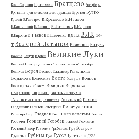
Братцево
Братовка
Босс Сорокин
Бредбери
Бутко
Бритвина
Булгаковский дом
Буранцев
Бурятия
В.Ермаков
В.Иванов
Буцкий
В.Гончаров
В.Латыпов
В.Карпинский
В.Лапшин
В.Миронов
ВЛК
В.Пьянов
ВДНХ
В.Пирогов
В.Шевченко
ВМ-
Валерий Латыпов
Валетина
Валуев
Т
Великие Луки
Васина
Ващук
Вдовин
Великий Новгород
Великий Устюг
Великий октябрь
Верея
Велихов
Веслево
Владимир Галактионов
Волга
Водянова
Волков
Вознесение
Волгуша
Володин
Вороново
Вологодская область
Г.Короткова
Гаврилково
Газетный переулок
Галактионов
Галинский
Галкин
Галинская
Гизатуллина
Гардашник
Гасилов
Геленджик
Гоголевский
Гладков
Гиппенрейтер
Гнап
Гоголь
Горицкий
Горобец
Горбачев
Горький
Горяинов
Груббстрем
Гостиный двор
Грачевка
Грибанова
Губина
Гусев
Гуз
Грушевич
Гусятников
ДКБА