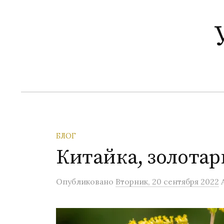
П
е
р
е
й
т
и
к
с
о
БЛОГ
д
Китайка, золотар
е
р
Опубликовано
Вторник, 20 сентября 2022
ж
и
м