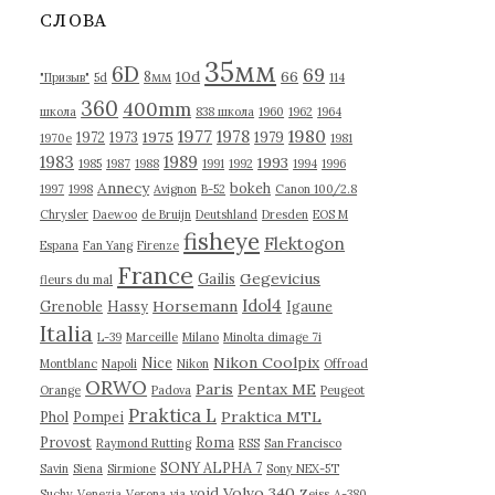
в
СЛОВА
ы
35мм
6D
69
10d
66
8мм
"Призыв"
5d
114
360
400mm
школа
838 школа
1960
1962
1964
1977
1980
1978
1975
1972
1973
1979
1970е
1981
1983
1989
1993
1985
1987
1988
1991
1992
1994
1996
Annecy
bokeh
1997
1998
Avignon
B-52
Canon 100/2.8
Chrysler
Daewoo
de Bruijn
Deutshland
Dresden
EOS M
fisheye
Flektogon
Espana
Fan Yang
Firenze
France
Gegevicius
Gailis
fleurs du mal
Idol4
Horsemann
Grenoble
Hassy
Igaune
Italia
L-39
Marceille
Milano
Minolta dimage 7i
Nikon Coolpix
Nice
Montblanc
Napoli
Nikon
Offroad
ORWO
Paris
Pentax ME
Orange
Padova
Peugeot
Praktica L
Praktica MTL
Phol
Pompei
Provost
Roma
Raymond Rutting
RSS
San Francisco
SONY ALPHA 7
Savin
Siena
Sirmione
Sony NEX-5T
Volvo 340
void
Suchy
Venezia
Verona
via
Zeiss
А-380