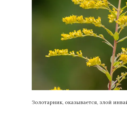
о
м
у
Золотарник, оказывается, злой инва