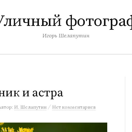
Уличный фотогра
Игорь Шелапутин
ник и астра
/
Автор:
И. Шелапутин
Нет комментариев