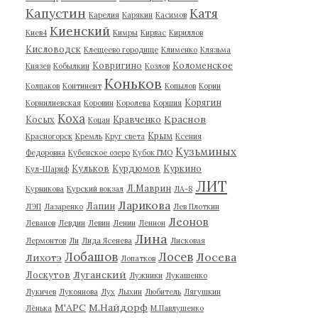
Капустин
Катя
Карелия
Карякин
Касимов
Киенский
Киев4
Кимры
Кирвас
Кириллов
Кисловодск
Клещеево городище
Клименко
Клязьма
Ковригино
Коломенское
Князев
Кобылкин
Козлов
Коньков
Колпаков
Континент
Копылов
Корин
Корягин
Корнилиевская
Коровин
Королева
Коршия
Коха
Краснов
Косых
Кравченко
Коцан
Крым
Красногорск
Кремль
Круг света
Ксения
Кузьминых
Федоровна
Кубенское озеро
Кубок ГМО
Кульков
Курдюмов
Куркино
Кул-Шариф
ЛИТ
Л.Маврин
Курникова
Курский вокзал
ЛА-8
Ларикова
Лапин
ЛЭП
Лазаренко
Лев Плоткин
Леонов
Леванов
Левдин
Левин
Ленин
Леннон
Лина
Лермонтов
Ли
Лида Ясенева
Лисковая
Лобашов
Лосев
Лосева
Лихотэ
Лопатков
Луганский
Лоскутов
Лужники
Лукашенко
Лукичев
Лукоянова
Лух
Лыхин
Любитель
Лягушкин
М'АРС
М.Найдорф
Лёнька
М.Павлушенко