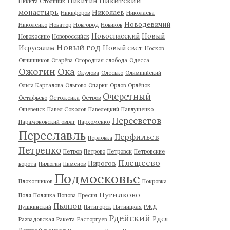
Никитский
Никитин
Никита Столпник
монастырь
Николаев
Никифоров
Николаева
Новодевичий
Николенко
Новатор
Новгород
Новиков
Новоспасский
Новый
Новокосино
Новороссийск
Новый год
Иерусалим
Новый свет
Носков
Овчинников
Огарёва
Огородная слобода
Одесса
Ожогин
Ока
Окулова
Олесько
Олимпийский
Ольга Карталова
Ольгово
Опарин
Орлов
Орлёнок
Очеретный
Остафьево
Остоженка
Остров
Ошевенск
Павел Соколов
Павелецкий
Павлушенко
Пересветов
Парамоновский овраг
Пархоменко
Переславль
Перфильев
Перловка
Петренко
Петров
Петрово
Петровск
Петровские
Плещеево
Пирогов
ворота
Пилюгин
Пименов
Подмосковье
Плохотников
Покровка
Путилково
Поля
Полянка
Попова
Пресня
Пьянов
Пушкинский
Пятигорск
Пятницкая
РЖД
Рдейский
Рдея
Развадовская
Ракета
Расторгуев