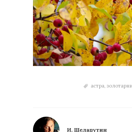
астра
,
золотарн
И. Шелапутин