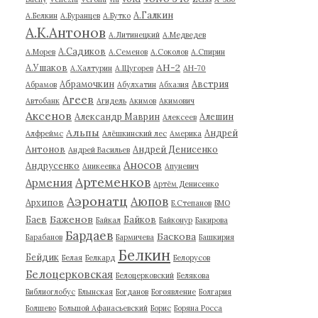
А.Галкин
А.Белкин
А.Буранцев
А.Бутко
А.К.Антонов
А.Литинецкий
А.Медведев
А.Садиков
А.Морев
А.Семенов
А.Соколов
А.Спирин
АН-2
А.Ушаков
А.Халтурин
А.Щугорев
АН-70
Абрамочкин
Австрия
Абрамов
Абулхатин
Абхазия
Агеев
Автобанк
Агидель
Акимов
Акимович
Аксенов
Александр Маврин
Алешин
Алексеев
Альпы
Андрей
Алфреймс
Алёшкинский лес
Америка
Антонов
Андрей Денисенко
Андрей Васильев
Аносов
Андрусенко
Аникеевка
Апуневич
Артеменков
Армения
Артём Денисенко
Аэронатц
Аюпов
Архипов
Б.Степанов
БМО
Баженов
Баев
Байков
Байкал
Байконур
Бакирова
Бардаев
Баскова
Барабанов
Бармичева
Башкирия
Белкин
Бейдик
Белая
Белкард
Белорусов
Белоцерковская
Белоцерковский
Белякова
Библиоглобус
Блынская
Богданов
Богоявление
Болгария
Болшево
Большой Афанасьевский
Борис
Боряна Росса