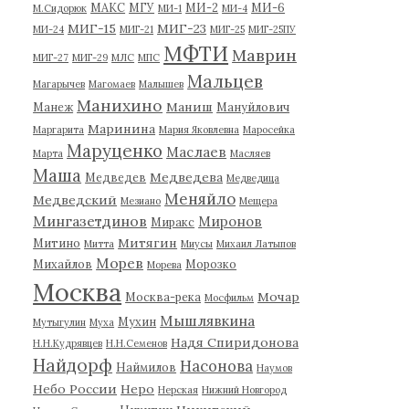
МАКС
МГУ
МИ-2
МИ-6
М.Сидорюк
МИ-1
МИ-4
МИГ-15
МИГ-23
МИ-24
МИГ-21
МИГ-25
МИГ-25ПУ
МФТИ
Маврин
МИГ-27
МИГ-29
МЛС
МПС
Мальцев
Магарычев
Магомаев
Малышев
Манихино
Маниш
Манеж
Мануйлович
Маринина
Маргарита
Мария Яковлевна
Маросейка
Маруценко
Маслаев
Марта
Масляев
Маша
Медведева
Медведев
Медведица
Меняйло
Медведский
Мезиано
Мещера
Мингазетдинов
Миронов
Миракс
Митягин
Митино
Митта
Миусы
Михаил Латыпов
Морев
Михайлов
Морозко
Морева
Москва
Мочар
Москва-река
Мосфильм
Мышлявкина
Мухин
Мутыгулин
Муха
Надя Спиридонова
Н.Н.Кудрявцев
Н.Н.Семенов
Найдорф
Насонова
Наймилов
Наумов
Небо России
Неро
Нерская
Нижний Новгород