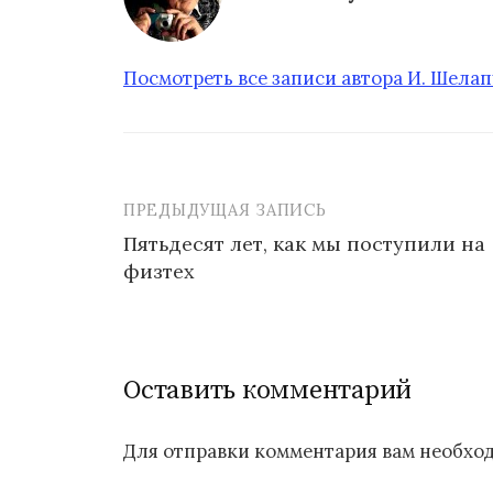
Посмотреть все записи автора И. Шела
ПРЕДЫДУЩАЯ ЗАПИСЬ
Пятьдесят лет, как мы поступили на
физтех
Н
а
в
Оставить комментарий
и
г
Для отправки комментария вам необх