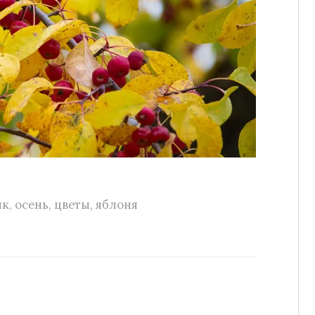
ик
,
осень
,
цветы
,
яблоня