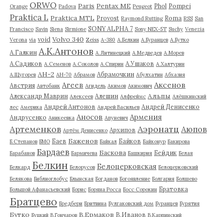
ORWO
Paris
Pentax ME
Phol
Pompei
Orange
Padova
Peugeot
Praktica L
Praktica MTL
Provost
Roma
Raymond Rutting
RSS
San
SONY ALPHA 7
Francisco
Savin
Siena
Sirmione
Sony NEX-5T
Suchy
Venezia
Volvo 340
void
Verona
via
Zeiss
А-380
А.Белкин
А.Буранцев
А.Бутко
А.К.Антонов
А.Галкин
А.Литинецкий
А.Медведев
А.Морев
А.Садиков
А.Ушаков
А.Семенов
А.Соколов
А.Спирин
А.Халтурин
АН-2
Абрамочкин
А.Щугорев
АН-70
Абрамов
Абулхатин
Абхазия
Аксенов
Агеев
Австрия
Автобанк
Агидель
Акимов
Акимович
Альпы
Александр Маврин
Алешин
Алексеев
Алфреймс
Алёшкинский
Андрей Антонов
Андрей Денисенко
лес
Америка
Андрей Васильев
Аносов
Армения
Андрусенко
Аникеевка
Апуневич
Артеменков
Аэронатц
Аюпов
Архипов
Артём Денисенко
Баженов
Баев
Байков
Б.Степанов
БМО
Байкал
Байконур
Бакирова
Бардаев
Баскова
Бейдик
Барабанов
Бармичева
Башкирия
Белая
Белкин
Белоцерковская
Белкард
Белорусов
Белоцерковский
Белякова
Библиоглобус
Блынская
Богданов
Богоявление
Болгария
Болшево
Братовка
Большой Афанасьевский
Борис
Боряна Росса
Босс Сорокин
Братцево
Бредбери
Бритвина
Булгаковский дом
Буранцев
Бурятия
Бутко
В.Ермаков
В.Иванов
Буцкий
В.Гончаров
В.Карпинский