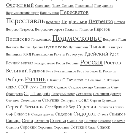
Очеретный
Ошевенск
Павел Соколов
Павелецкий
Павлушенко
Пересветов
Парамоновский овраг
Пархоменко
Переславль
Петренко
Перфильев
Перловка
Петров
Пирогов
Петрово
Петровск
Петровские ворота
Пилюгин
Пименов
Подмосковье
Плещеево
Плохотников
Покровка
Поля
Пьянов
Путилково
Полянка
Попова
Пресня
Пушкинский
Пятигорск
Рдейский
Рдея
Пятницкая
РЖД
Развадовская
Ракета
Расторгуев
Россия
Ростов
Речной вокзал
Рождествено
Росси
Россина
Великий
Рудаков
Руза
Рукавишников
Русе
Рыбаков Е.
Рысачок
Рязань
Рябцев
С.Латыпов
С.Капица
С.Семенов
С.Штенцов
СССР
Савчук
СВЕМА
СУ-17
Садиков
Садовое кольцо
Сальников
Сан-
Сара Тисдейл
Франциско
Северный порт
Селезнева
Семейный Доктор
Сеня
Семушин
Семенов
Семеновская
Сенчурина
Сергей Кузнецов
Серегин
Сергей Латыпов
Серебряный бор
Серпухов
Сетунь
Сидорюк
Сивичев
Сидоров
Симаков
Сеф
Сивцев вражек
Сизова
Сити
Синица
Слетова
Славянов
Смена-8М
Снетков
Соколов
Солотча
Сорокин
Сотский
Спасск-
Солянка
Сорокина
Сорочаны
Спас