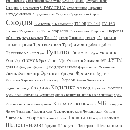
Рязанский
Ставарский
Сретенский монастырь
Старая Рязань
Стегалина
Старица
Статкевич
Столешников
Строгино
Студеникин
Студенческая
Суздаль
Суздальская
Сурин
Сходня
ТУ-95
ТУ-160
ТУ-144
Т.Валетина
Т.Мельяненко
Тарасов
Тверская
Таганка
Таджикистан
Таран
Тахтамышев
Тверская
Торжков
область
Тип-22
Тишкин
Тер-Крикоров
Титов
Ткачев
Третьяковка
Трофимов
Торжок
Торшина
Трубеж
Трубная
Тушино
Тюхтяев
Украина
Трусенков
Ту-22
Тула
Удот
ФУПМ
Унежев
Учватов
Ушаков
Улан-Удэ
Урал
Усенко
Уфа
ФВР
Феодоровский
ФУПМ50
Федоров
Федько
Ферапонтово
Филипенко
Франция
Фролкин
Фотоцентр
Фитиль
Фридман
Фурсенко
Херсон
Халтурин
Харитоньевский
Хасавюрт
Химки
Химкинское
Ходынка
Ховрино
Холод
Хохлов
водохранилище
Хорошево
Храм Всех Святых на Кулишках
Храм Святителя Николая в Клённиках
Храм
ЧБ
Хромченко
Успения на Успенском вражке
Ценькуш
Чатырдаг
Черников
Черноплеков
Чегем
Чекандин
Чечулинская
Чигирев
Чубаров
Шананин
Шапкин
Чикунов
Чувашия
Шаля
Шапиро
Шапошников
Шильников
Шаргунов
Шелапутин
Шендерович