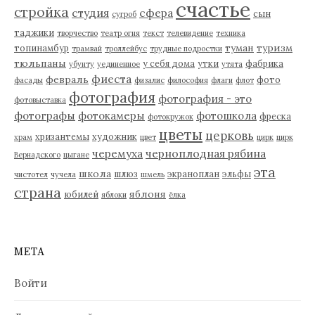
счастье
стройка
студия
сфера
сын
сугроб
таджики
творчество
театр огня
текст
телевидение
техника
туман
туризм
топинамбур
трамвай
троллейбус
трудные подростки
тюльпаны
у себя дома
утки
фабрика
убунту
уединенное
утята
фиеста
февраль
фото
фасады
физалис
философия
флаги
флот
фотография
фотография - это
фотовыставка
фотографы
фотокамеры
фотошкола
фреска
фотокружок
цветы
церковь
хризантемы
художник
храм
цвет
цирк
цирк
черемуха
черноплодная рябина
Вернадского
цыгане
эта
школа
шлюз
экраноплан
эльфы
чистотел
чучела
шмель
страна
яблоня
юбилей
яблоки
ёлка
МЕТА
Войти