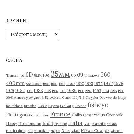
а
п
АРХИВЫ
и
А
р
с
х
я
и
в
м
СЛОВА
ы
35мм
6D
360
69
10d
66
8мм
"Призыв"
5d
114 школа
400mm
1977
1978
1975
1972
1973
838 школа
1960
1962
1964
1970е
1980
1983
1989
1993
1979
1981
1985
1987
1988
1991
1992
1994
1996
1997
Annecy
bokeh
1998
Avignon
B-52
Canon 100/2.8
Chrysler
Daewoo
de Bruijn
fisheye
Deutshland
Dresden
EOS M
Espana
Fan Yang
Firenze
France
Flektogon
Gegevicius
Gailis
Grenoble
fleurs du mal
Italia
Idol4
Horsemann
Hassy
Igaune
L-39
Marceille
Milano
Nikon Coolpix
Nice
Minolta dimage 7i
Montblanc
Napoli
Nikon
Offroad