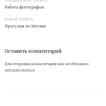
ПРЕДЫДУЩАЯ ЗАПИСЬ
Работа фотографом.
Н
НОВАЯ ЗАПИСЬ
а
Прогулки по Москве
в
и
г
Оставить комментарий
а
ц
Для отправки комментария вам необходимо
авторизоваться
.
и
я
п
о
з