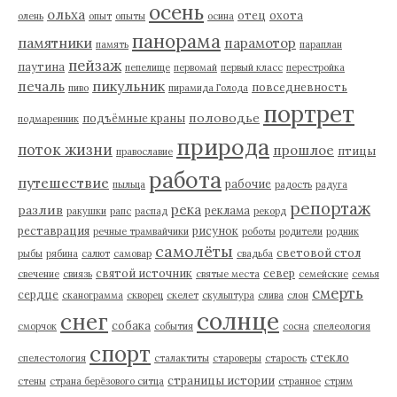
осень
ольха
отец
охота
олень
опыт
опыты
осина
панорама
памятники
парамотор
память
параплан
пейзаж
паутина
пепелище
первомай
первый класс
перестройка
пикульник
печаль
повседневность
пиво
пирамида Голода
портрет
половодье
подъёмные краны
подмаренник
природа
поток жизни
прошлое
птицы
православие
работа
путешествие
рабочие
пыльца
радость
радуга
репортаж
река
разлив
реклама
ракушки
рапс
распад
рекорд
реставрация
рисунок
речные трамвайчики
роботы
родители
родник
самолёты
световой стол
рыбы
рябина
салют
самовар
свадьба
святой источник
север
свечение
свиязь
святые места
семейские
семья
смерть
сердце
сканограмма
скворец
скелет
скульптура
слива
слон
солнце
снег
собака
сморчок
события
сосна
спелеология
спорт
стекло
спелестология
сталактиты
староверы
старость
страницы истории
стены
страна берёзового ситца
странное
стрим