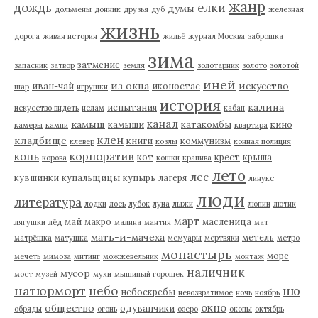
жанр
дождь
елки
думы
дольмены
донник
друзья
дуб
железная
жизнь
дорога
живая история
жильё
журнал Москва
заброшка
зима
затмение
запасник
затвор
земля
золотарник
золото
золотой
иней
из окна
искусство
иван-чай
иконостас
шар
игрушки
история
калина
испытания
искусство видеть
ислам
кабан
канал
камыш
камыши
катакомбы
кино
камеры
камни
квартира
клен
кладбище
книги
коммунизм
клевер
козлы
конная полиция
корпоратив
конь
кот
крест
крыша
корова
кошки
крапива
лето
лес
кувшинки
купальщицы
купырь
лагеря
линукс
люди
литература
лодки
лось
лубок
луна
лыжи
люпин
лютик
март
май
макро
масленица
лягушки
лёд
малина
мантия
мат
мать-и-мачеха
метель
матрёшка
матушка
мемуары
мертвяки
метро
монастырь
море
мечеть
мимоза
митинг
можжевельник
монтаж
наличник
мусор
мост
музей
мухи
мышиный горошек
натюрморт
небо
ню
небоскребы
невозвратимое
ночь
ноябрь
окно
общество
одуванчики
обряды
огонь
озеро
окопы
октябрь