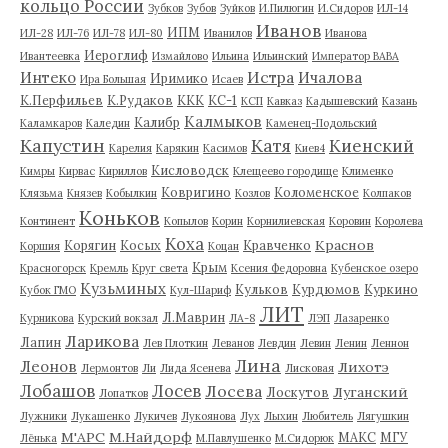
кольцо России
Зубков
Зубов
Зуйков
И.Пилюгин
И.Сидоров
ИЛ-14
Иванов
ИПМ
ИЛ-28
ИЛ-76
ИЛ-78
ИЛ-80
Иванилов
Иванова
Иероглиф
Ивантеевка
Измайлово
Ильина
Ильинский
Император ВАВА
Истра
Интеко
Ичалова
Иримико
Ира Большая
Исаев
К.Перфильев
К.Рудаков
ККК
КС-1
КСП
Кавказ
Кадышевский
Казань
Калмыков
Калибр
Каламкаров
Каледин
Каменец-Подольский
Капустин
Катя
Киенский
Карелия
Карякин
Касимов
Киев4
Кисловодск
Кимры
Кирвас
Кириллов
Клещеево городище
Клименко
Ковригино
Коломенское
Клязьма
Князев
Кобылкин
Козлов
Колпаков
Коньков
Континент
Копылов
Корин
Корнилиевская
Коровин
Королева
Коха
Краснов
Корягин
Косых
Кравченко
Коршия
Коцан
Крым
Красногорск
Кремль
Круг света
Ксения Федоровна
Кубенское озеро
Кузьминых
Кульков
Курдюмов
Куркино
Кубок ГМО
Кул-Шариф
ЛИТ
Л.Маврин
Курникова
Курский вокзал
ЛА-8
ЛЭП
Лазаренко
Ларикова
Лапин
Лев Плоткин
Леванов
Левдин
Левин
Ленин
Леннон
Лина
Леонов
Лихотэ
Лермонтов
Ли
Лида Ясенева
Лисковая
Лобашов
Лосев
Лосева
Луганский
Лоскутов
Лопатков
Лужники
Лукашенко
Лукичев
Лукоянова
Лух
Лыхин
Любитель
Лягушкин
М'АРС
М.Найдорф
МАКС
МГУ
Лёнька
М.Павлушенко
М.Сидорюк