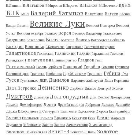
В.Латыпов
В.Пьянов
ВДНХ
В.Лапшин
В.Миронов
В.Пирогов
В.Шевченко
ВЛК
Валерий Латыпов
Валетина
Валуев
ВМ-Т
Васина
Великие Луки
Ващук
Вдовин
Великий Новгород
Великий
Верея
Устюг
Великий октябрь
Велихов
Веслево
Владимир Галактионов
Волга
Водянова
Волков
Вознесение
Волгуша
Вологодская область
Володин
Вороново
Г.Короткова
Гаврилково
Газетный переулок
Галактионов
Галинский
Галкин
Галинская
Гардашник
Гасилов
Гизатуллина
Гладков
Геленджик
Гиппенрейтер
Гнап
Гоголевский
Горицкий
Горобец
Гоголь
Горбачев
Горький
Горяинов
Губина
Груббстрем
Гуз
Гостиный двор
Грачевка
Грибанова
Грушевич
Гусев
Данилов
Гусятников
ДКБА
Дарвиновский музей
Даша Корягина
Денисенко
Даша Петренко
Дербент
Дианов
Дмитрий Жохов
Дмитров
Долгопрудный
Доветров
Дом Союзов
Домарацкий
Донец
Домени
Дом офицеров
Дружба народов
Дубровки
Дульцев
Душанбе
Дёржа
Е.Коршунова
Е.Сенчурина
Евангелие
Евдокимов
Егорова
Екатеринбург
Есина
Емелин
Ермаков
Емельянов
Еремеев
Есентуки
Есин
Жариков
Звенигород
Журавлев
Забайкалье
Зайцев
Зацепа
Зачатьевский
Зенит-В
Золотое
Звонков
Земляной вал
Зенитар-К 16мм