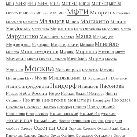
МИГ-15
МИГ-23
МИ-2
МИ-6
МИ-1
МИ-4
МИ-24
МИГ-21
МИГ-25
МФТИ
Маврин
МИГ-25ПУ
МИГ-27
МИГ-29
МЛС
МПС
Магарычев
Мальцев
Манихино
Маниш
Манеж
Магомаев
Малышев
Маринина
Мануйлович
Маргарита
Мария Яковлевна
Маросейка
Марта
Маруценко
Маша
Маслаев
Медведев
Масляев
Меняйло
Медведева
Медведский
Медведица
Мезиано
Мингазетдинов
Миронов
Миракс
Митино
Мещера
Митта
Морев
Митягин
Михайлов
Миусы
Михаил Латыпов
Морева
Москва
Мочар
Морозко
Москва-река
Мосфильм
Мышлявкина
Мухин
Мутыгулин
Муха
Н.Н.Кудрявцев
Н.Н.Семенов
Найдорф
Насонова
Надя Спиридонова
Наймилов
Небо России
Неро
Наумов
Нерская
Нижний Новгород
Никита
Никитский монастырь
Никитин
Николаев
Столпник
Никифоров
Новодевичий
Николаева
Николенко
Новатор
Новгород
Новиков
Новоспасский
Новый Иерусалим
Новокосино
Новороссийск
Новый год
Новый свет
Носков
Овчинников
Огарёва
Огородная
Ожогин
Ока
слобода
Одесса
Окулова
Олесько
Олимпийский
Ольга
Карталова
Ольгово
Опарин
Орлов
Орлёнок
Остафьево
Остоженка
Остров