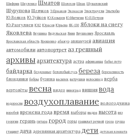
Шматов
Шифрин
Шкуленко
Шолохов
Шпак
Шуваловский
Шурупова
Щелчков
Э.Ермаков
Экомасов
Электроугли
Эльтюбю
Ю.Волков
Ю.Зуйков
Ю.Козырев
Ю.Митягин
Ю.П.Петров
Яблоки на снегу
Ю.Разгуляев
Ю12
Юрасов
Юрьева
ЯК-130
Яковлева
Ярославль
Якушина
Яндульская
Янин
Янушкевич
авиация
авиамузей
Ярославская область
Ярошенко
абажур
аз грешный
автомобили
автопортрет
архивы
архитектура
астра
африканцы
бабье лето
береза
байдарка
бездомные
белолобый гусь
беременность
верба
бузина
блондинки
бобры
василек
ватрушки
велосипед
весна
вода
вишня
вертолёты
видео
виноград
воздухоплавание
вологодчина
водоросли
время
высота
времена года
выборы
воробей
выдра
вяз
город
герань
горы
георгин
гитара
гравилат речной
гроза
груша
дети
дача
деревянная архитектура
гтацинт
детская комната