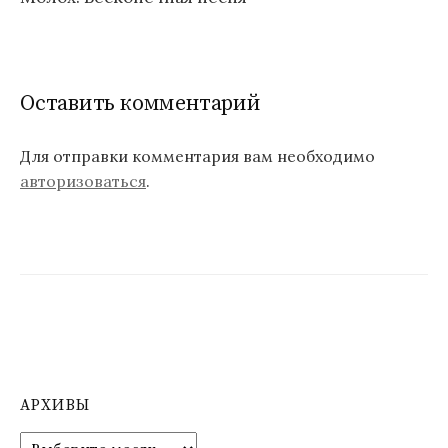
в
и
г
Оставить комментарий
а
ц
Для отправки комментария вам необходимо
авторизоваться
.
и
я
п
о
з
а
п
АРХИВЫ
и
А