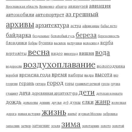
авиация
авиамузей
Ярославская область
Ярошенко
абажур
аз грешный
автомобили
автопортрет
архивы
архитектура
астра
африканцы
бабье лето
береза
байдарка
бездомные
белолобый гусь
беременность
верба
бузина
блондинки
бобры
василек
ватрушки
велосипед
весна
вода
вишня
вертолёты
видео
виноград
воздухоплавание
вологодчина
водоросли
время
высота
времена года
выборы
воробей
выдра
вяз
город
герань
горы
георгин
гитара
гравилат речной
гроза
груша
дети
дача
деревянная архитектура
гтацинт
детская комната
жанр
дождь
елки
думы
дольмены
донник
друзья
дуб
железная
жизнь
дорога
живая история
жильё
журнал Москва
заброшка
зима
затмение
запасник
затвор
земля
золотарник
золото
золотой