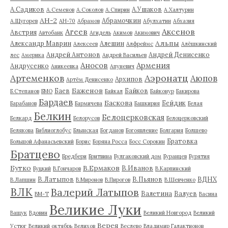
А.Садиков
А.Ушаков
А.Семенов
А.Соколов
А.Спирин
А.Халтурин
АН-2
Абрамочкин
А.Щугорев
АН-70
Абрамов
Абулхатин
Абхазия
Аксенов
Агеев
Австрия
Автобанк
Агидель
Акимов
Акимович
Альпы
Александр Маврин
Алешин
Алексеев
Алфреймс
Алёшкинский
Андрей Антонов
Андрей Денисенко
лес
Америка
Андрей Васильев
Аносов
Армения
Андрусенко
Аникеевка
Апуневич
Артеменков
Аэронатц
Аюпов
Архипов
Артём Денисенко
Баженов
Баев
Байков
Б.Степанов
БМО
Байкал
Байконур
Бакирова
Бардаев
Баскова
Бейдик
Барабанов
Бармичева
Башкирия
Белая
Белкин
Белоцерковская
Белкард
Белорусов
Белоцерковский
Белякова
Библиоглобус
Блынская
Богданов
Богоявление
Болгария
Болшево
Братовка
Большой Афанасьевский
Борис
Боряна Росса
Босс Сорокин
Братцево
Бредбери
Бритвина
Булгаковский дом
Буранцев
Бурятия
Бутко
В.Ермаков
В.Иванов
Буцкий
В.Гончаров
В.Карпинский
В.Латыпов
В.Пьянов
ВДНХ
В.Лапшин
В.Миронов
В.Пирогов
В.Шевченко
ВЛК
Валерий Латыпов
Валетина
Валуев
ВМ-Т
Васина
Великие Луки
Ващук
Вдовин
Великий Новгород
Великий
Верея
Устюг
Великий октябрь
Велихов
Веслево
Владимир Галактионов