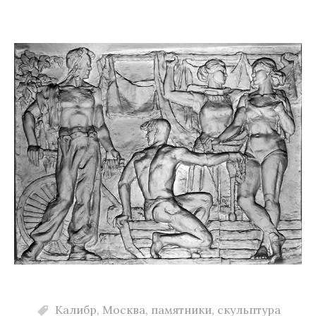
м
у
Калибр
,
Москва
,
памятники
,
скульптура