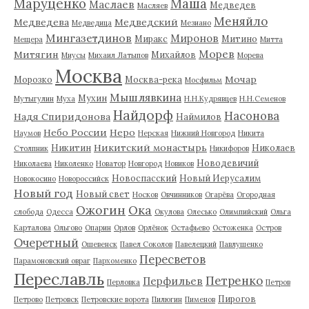
Маруценко
Маша
Маслаев
Медведев
Масляев
Меняйло
Медведева
Медведский
Медведица
Мезиано
Мингазетдинов
Миронов
Миракс
Митино
Мещера
Митта
Морев
Митягин
Михайлов
Миусы
Михаил Латыпов
Морева
Москва
Мочар
Морозко
Москва-река
Мосфильм
Мышлявкина
Мухин
Мутыгулин
Муха
Н.Н.Кудрявцев
Н.Н.Семенов
Найдорф
Насонова
Надя Спиридонова
Наймилов
Небо России
Неро
Наумов
Нерская
Нижний Новгород
Никита
Никитский монастырь
Никитин
Николаев
Столпник
Никифоров
Новодевичий
Николаева
Николенко
Новатор
Новгород
Новиков
Новоспасский
Новый Иерусалим
Новокосино
Новороссийск
Новый год
Новый свет
Носков
Овчинников
Огарёва
Огородная
Ожогин
Ока
слобода
Одесса
Окулова
Олесько
Олимпийский
Ольга
Карталова
Ольгово
Опарин
Орлов
Орлёнок
Остафьево
Остоженка
Остров
Очеретный
Ошевенск
Павел Соколов
Павелецкий
Павлушенко
Пересветов
Парамоновский овраг
Пархоменко
Переславль
Петренко
Перфильев
Перловка
Петров
Пирогов
Петрово
Петровск
Петровские ворота
Пилюгин
Пименов