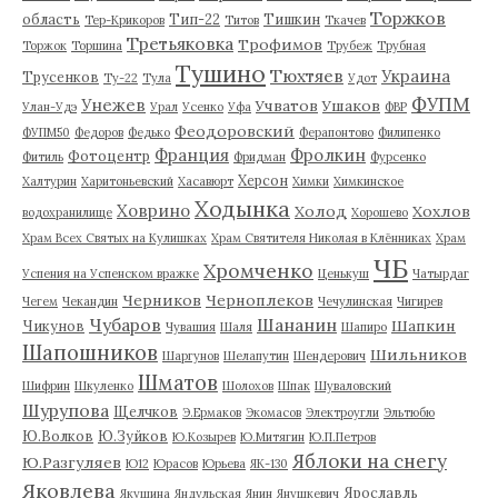
Торжков
область
Тип-22
Тишкин
Тер-Крикоров
Титов
Ткачев
Третьяковка
Трофимов
Торжок
Торшина
Трубеж
Трубная
Тушино
Тюхтяев
Украина
Трусенков
Ту-22
Тула
Удот
ФУПМ
Унежев
Учватов
Ушаков
Улан-Удэ
Урал
Усенко
Уфа
ФВР
Феодоровский
ФУПМ50
Федоров
Федько
Ферапонтово
Филипенко
Франция
Фролкин
Фотоцентр
Фитиль
Фридман
Фурсенко
Херсон
Халтурин
Харитоньевский
Хасавюрт
Химки
Химкинское
Ходынка
Ховрино
Холод
Хохлов
водохранилище
Хорошево
Храм Всех Святых на Кулишках
Храм Святителя Николая в Клённиках
Храм
ЧБ
Хромченко
Успения на Успенском вражке
Ценькуш
Чатырдаг
Черников
Черноплеков
Чегем
Чекандин
Чечулинская
Чигирев
Чубаров
Шананин
Шапкин
Чикунов
Чувашия
Шаля
Шапиро
Шапошников
Шильников
Шаргунов
Шелапутин
Шендерович
Шматов
Шифрин
Шкуленко
Шолохов
Шпак
Шуваловский
Шурупова
Щелчков
Э.Ермаков
Экомасов
Электроугли
Эльтюбю
Ю.Волков
Ю.Зуйков
Ю.Козырев
Ю.Митягин
Ю.П.Петров
Яблоки на снегу
Ю.Разгуляев
Ю12
Юрасов
Юрьева
ЯК-130
Яковлева
Ярославль
Якушина
Яндульская
Янин
Янушкевич