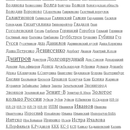
Волга
Водянова
Волков
Вознесение
Волгуша
Вологодская область
Володин
Вороново
Г.Короткова
Гаврилково
Газетный переулок
Галактионов
Галинский
Галкин
Галинская
Гардашник
Гасилов
Гизатуллина
Гладков
Геленджик
Гиппенрейтер
Гнап
Гоголевский
Горицкий
Горобец
Гоголь
Горбачев
Горький
Горяинов
Губина
Груббстрем
Гуз
Гостиный двор
Грачевка
Грибанова
Грушевич
Гусев
Данилов
Гусятников
ДКБА
Дарвиновский музей
Даша Корягина
Денисенко
Даша Петренко
Дербент
Дианов
Дмитрий Жохов
Дмитров
Долгопрудный
Доветров
Дом Союзов
Домарацкий
Донец
Домени
Дом офицеров
Дружба народов
Дубровки
Дульцев
Душанбе
Дёржа
Е.Коршунова
Е.Сенчурина
Евангелие
Евдокимов
Егорова
Екатеринбург
Есина
Емелин
Ермаков
Емельянов
Еремеев
Есентуки
Есин
Жариков
Звенигород
Журавлев
Забайкалье
Зайцев
Зацепа
Зачатьевский
Зенит-В
Золотое
Звонков
Земляной вал
Зенитар-К 16мм
кольцо России
Зубков
Зубов
Зуйков
И.Пилюгин
И.Сидоров
ИЛ-14
Иванов
ИПМ
ИЛ-28
ИЛ-76
ИЛ-78
ИЛ-80
Иванилов
Иванова
Иероглиф
Ивантеевка
Измайлово
Ильина
Ильинский
Император ВАВА
Истра
Интеко
Ичалова
Иримико
Ира Большая
Исаев
К.Перфильев
К.Рудаков
ККК
КС-1
КСП
Кавказ
Кадышевский
Казань