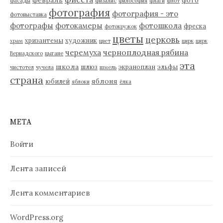
фасады
физалис
философия
флаги
флот
фотография
фотография - это
фотовыставка
фотографы
фотокамеры
фотошкола
фреска
фотокружок
цветы
церковь
хризантемы
художник
храм
цвет
цирк
цирк
черемуха
черноплодная рябина
Вернадского
цыгане
эта
школа
шлюз
экраноплан
эльфы
чистотел
чучела
шмель
страна
яблоня
юбилей
яблоки
ёлка
МЕТА
Войти
Лента записей
Лента комментариев
WordPress.org