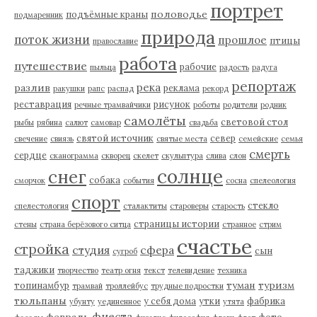
портрет
половодье
подъёмные краны
подмаренник
природа
поток жизни
прошлое
птицы
православие
работа
путешествие
рабочие
пыльца
радость
радуга
репортаж
река
разлив
реклама
ракушки
рапс
распад
рекорд
реставрация
рисунок
речные трамвайчики
роботы
родители
родник
самолёты
световой стол
рыбы
рябина
салют
самовар
свадьба
святой источник
север
свечение
свиязь
святые места
семейские
семья
смерть
сердце
сканограмма
скворец
скелет
скульптура
слива
слон
солнце
снег
собака
сморчок
события
сосна
спелеология
спорт
стекло
спелестология
сталактиты
староверы
старость
страницы истории
стены
страна берёзового ситца
странное
стрим
счастье
стройка
студия
сфера
сын
сугроб
таджики
творчество
театр огня
текст
телевидение
техника
туман
туризм
топинамбур
трамвай
троллейбус
трудные подростки
тюльпаны
у себя дома
утки
фабрика
убунту
уединенное
утята
фиеста
февраль
фото