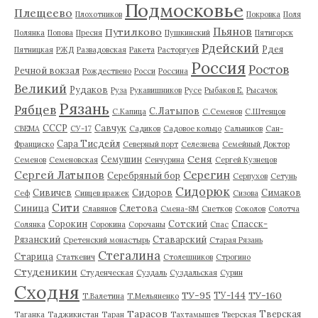
Подмосковье
Плещеево
Плохотников
Покровка
Поля
Пьянов
Путилково
Полянка
Попова
Пресня
Пушкинский
Пятигорск
Рдейский
Рдея
Пятницкая
РЖД
Развадовская
Ракета
Расторгуев
Россия
Ростов
Речной вокзал
Рождествено
Росси
Россина
Великий
Рудаков
Руза
Рукавишников
Русе
Рыбаков Е.
Рысачок
Рязань
Рябцев
С.Латыпов
С.Капица
С.Семенов
С.Штенцов
СССР
Савчук
СВЕМА
СУ-17
Садиков
Садовое кольцо
Сальников
Сан-
Сара Тисдейл
Франциско
Северный порт
Селезнева
Семейный Доктор
Сеня
Семушин
Семенов
Семеновская
Сенчурина
Сергей Кузнецов
Серегин
Сергей Латыпов
Серебряный бор
Серпухов
Сетунь
Сидорюк
Сивичев
Сидоров
Симаков
Сеф
Сивцев вражек
Сизова
Сити
Синица
Слетова
Славянов
Смена-8М
Снетков
Соколов
Солотча
Сорокин
Сотский
Спасск-
Солянка
Сорокина
Сорочаны
Спас
Рязанский
Ставарский
Сретенский монастырь
Старая Рязань
Стегалина
Старица
Статкевич
Столешников
Строгино
Студеникин
Студенческая
Суздаль
Суздальская
Сурин
Сходня
ТУ-95
ТУ-160
ТУ-144
Т.Валетина
Т.Мельяненко
Тарасов
Тверская
Таганка
Таджикистан
Таран
Тахтамышев
Тверская