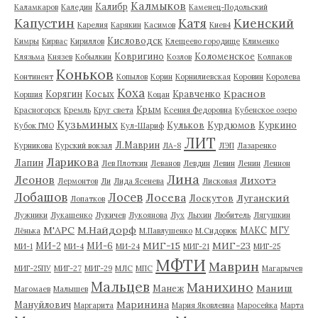
Калмыков
Калибр
Каламкаров
Каледин
Каменец-Подольский
Капустин
Катя
Киенский
Карелия
Карякин
Касимов
Киев4
Кисловодск
Кимры
Кирвас
Кириллов
Клещеево городище
Клименко
Ковригино
Коломенское
Клязьма
Князев
Кобылкин
Козлов
Колпаков
Коньков
Континент
Копылов
Корин
Корнилиевская
Коровин
Королева
Коха
Краснов
Корягин
Косых
Кравченко
Коршия
Коцан
Крым
Красногорск
Кремль
Круг света
Ксения Федоровна
Кубенское озеро
Кузьминых
Кульков
Курдюмов
Куркино
Кубок ГМО
Кул-Шариф
ЛИТ
Л.Маврин
Курникова
Курский вокзал
ЛА-8
ЛЭП
Лазаренко
Ларикова
Лапин
Лев Плоткин
Леванов
Левдин
Левин
Ленин
Леннон
Лина
Леонов
Лихотэ
Лермонтов
Ли
Лида Ясенева
Лисковая
Лобашов
Лосев
Лосева
Луганский
Лоскутов
Лопатков
Лужники
Лукашенко
Лукичев
Лукоянова
Лух
Лыхин
Любитель
Лягушкин
М'АРС
М.Найдорф
МАКС
МГУ
Лёнька
М.Павлушенко
М.Сидорюк
МИГ-15
МИГ-23
МИ-2
МИ-6
МИ-1
МИ-4
МИ-24
МИГ-21
МИГ-25
МФТИ
Маврин
МИГ-25ПУ
МИГ-27
МИГ-29
МЛС
МПС
Магарычев
Мальцев
Манихино
Маниш
Манеж
Магомаев
Малышев
Маринина
Мануйлович
Маргарита
Мария Яковлевна
Маросейка
Марта