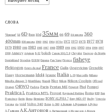
р
с
х
я
и
в
м
СЛОВА
ы
35мм
6D
360
69
10d
66
8мм
"Призыв"
5d
114 школа
400mm
1977
1978
1975
1972
1973
838 школа
1960
1962
1964
1970е
1980
1983
1989
1993
1979
1981
1985
1987
1988
1991
1992
1994
1996
1997
Annecy
bokeh
1998
Avignon
B-52
Canon 100/2.8
Chrysler
Daewoo
de Bruijn
fisheye
Deutshland
Dresden
EOS M
Espana
Fan Yang
Firenze
France
Flektogon
Gegevicius
Gailis
Grenoble
fleurs du mal
Italia
Idol4
Horsemann
Hassy
Igaune
L-39
Marceille
Milano
Nikon Coolpix
Nice
Minolta dimage 7i
Montblanc
Napoli
Nikon
Offroad
ORWO
Paris
Pentax ME
Phol
Pompei
Orange
Padova
Peugeot
Praktica L
Praktica MTL
Provost
Roma
Raymond Rutting
RSS
San
SONY ALPHA 7
Francisco
Savin
Siena
Sirmione
Sony NEX-5T
Suchy
Venezia
Volvo 340
void
Verona
via
Zeiss
А-380
А.Белкин
А.Буранцев
А.Бутко
А.К.Антонов
А.Галкин
А.Литинецкий
А.Медведев
А.Морев