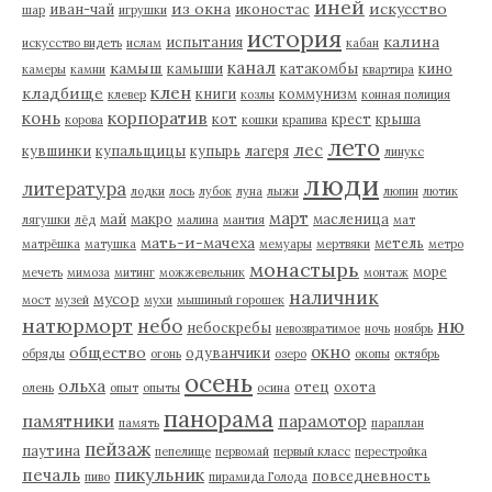
иней
из окна
искусство
иван-чай
иконостас
шар
игрушки
история
калина
испытания
искусство видеть
ислам
кабан
канал
камыш
камыши
катакомбы
кино
камеры
камни
квартира
клен
кладбище
книги
коммунизм
клевер
козлы
конная полиция
корпоратив
конь
кот
крест
крыша
корова
кошки
крапива
лето
лес
кувшинки
купальщицы
купырь
лагеря
линукс
люди
литература
лодки
лось
лубок
луна
лыжи
люпин
лютик
март
май
макро
масленица
лягушки
лёд
малина
мантия
мат
мать-и-мачеха
метель
матрёшка
матушка
мемуары
мертвяки
метро
монастырь
море
мечеть
мимоза
митинг
можжевельник
монтаж
наличник
мусор
мост
музей
мухи
мышиный горошек
натюрморт
небо
ню
небоскребы
невозвратимое
ночь
ноябрь
окно
общество
одуванчики
обряды
огонь
озеро
окопы
октябрь
осень
ольха
отец
охота
олень
опыт
опыты
осина
панорама
памятники
парамотор
память
параплан
пейзаж
паутина
пепелище
первомай
первый класс
перестройка
пикульник
печаль
повседневность
пиво
пирамида Голода