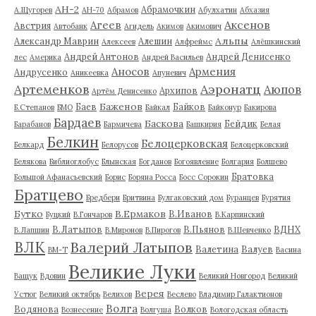
АН-2
Абрамочкин
А.Щугорев
АН-70
Абрамов
Абулхатин
Абхазия
Аксенов
Агеев
Австрия
Автобанк
Агидель
Акимов
Акимович
Альпы
Александр Маврин
Алешин
Алексеев
Алфреймс
Алёшкинский
Андрей Антонов
Андрей Денисенко
лес
Америка
Андрей Васильев
Аносов
Армения
Андрусенко
Аникеевка
Апуневич
Артеменков
Аэронатц
Аюпов
Архипов
Артём Денисенко
Баженов
Баев
Байков
Б.Степанов
БМО
Байкал
Байконур
Бакирова
Бардаев
Баскова
Бейдик
Барабанов
Бармичева
Башкирия
Белая
Белкин
Белоцерковская
Белкард
Белорусов
Белоцерковский
Белякова
Библиоглобус
Блынская
Богданов
Богоявление
Болгария
Болшево
Братовка
Большой Афанасьевский
Борис
Боряна Росса
Босс Сорокин
Братцево
Бредбери
Бритвина
Булгаковский дом
Буранцев
Бурятия
Бутко
В.Ермаков
В.Иванов
Буцкий
В.Гончаров
В.Карпинский
В.Латыпов
В.Пьянов
ВДНХ
В.Лапшин
В.Миронов
В.Пирогов
В.Шевченко
ВЛК
Валерий Латыпов
Валетина
Валуев
ВМ-Т
Васина
Великие Луки
Ващук
Вдовин
Великий Новгород
Великий
Верея
Устюг
Великий октябрь
Велихов
Веслево
Владимир Галактионов
Волга
Водянова
Волков
Вознесение
Волгуша
Вологодская область