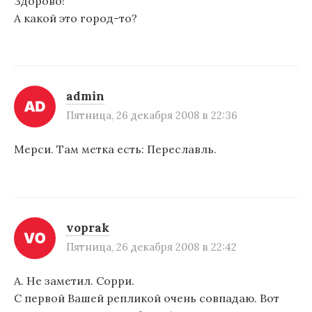
Здорово!
А какой это город-то?
о
з
а
п
admin
Пятница, 26 декабря 2008 в 22:36
и
с
Мерси. Там метка есть: Переславль.
я
м
voprak
Пятница, 26 декабря 2008 в 22:42
А. Не заметил. Сорри.
С первой Вашей репликой очень совпадаю. Вот