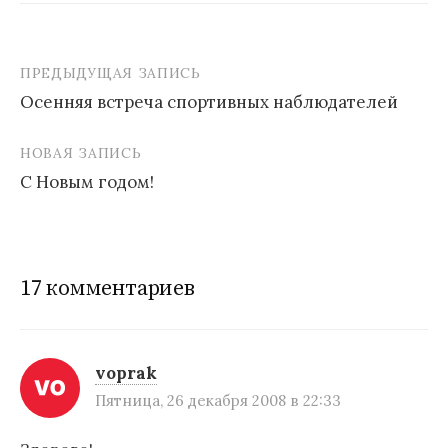
ПРЕДЫДУЩАЯ ЗАПИСЬ
Осенняя встреча спортивных наблюдателей
Н
НОВАЯ ЗАПИСЬ
а
С Новым годом!
в
и
г
17 комментариев
а
ц
и
voprak
Пятница, 26 декабря 2008 в 22:33
я
п