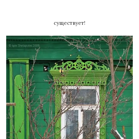
м
у
существует!