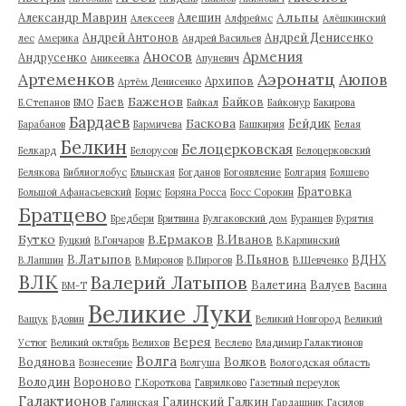
Альпы
Александр Маврин
Алешин
Алексеев
Алфреймс
Алёшкинский
Андрей Антонов
Андрей Денисенко
лес
Америка
Андрей Васильев
Аносов
Армения
Андрусенко
Аникеевка
Апуневич
Артеменков
Аэронатц
Аюпов
Архипов
Артём Денисенко
Баженов
Баев
Байков
Б.Степанов
БМО
Байкал
Байконур
Бакирова
Бардаев
Баскова
Бейдик
Барабанов
Бармичева
Башкирия
Белая
Белкин
Белоцерковская
Белкард
Белорусов
Белоцерковский
Белякова
Библиоглобус
Блынская
Богданов
Богоявление
Болгария
Болшево
Братовка
Большой Афанасьевский
Борис
Боряна Росса
Босс Сорокин
Братцево
Бредбери
Бритвина
Булгаковский дом
Буранцев
Бурятия
Бутко
В.Ермаков
В.Иванов
Буцкий
В.Гончаров
В.Карпинский
В.Латыпов
В.Пьянов
ВДНХ
В.Лапшин
В.Миронов
В.Пирогов
В.Шевченко
ВЛК
Валерий Латыпов
Валетина
Валуев
ВМ-Т
Васина
Великие Луки
Ващук
Вдовин
Великий Новгород
Великий
Верея
Устюг
Великий октябрь
Велихов
Веслево
Владимир Галактионов
Волга
Водянова
Волков
Вознесение
Волгуша
Вологодская область
Володин
Вороново
Г.Короткова
Гаврилково
Газетный переулок
Галактионов
Галинский
Галкин
Галинская
Гардашник
Гасилов