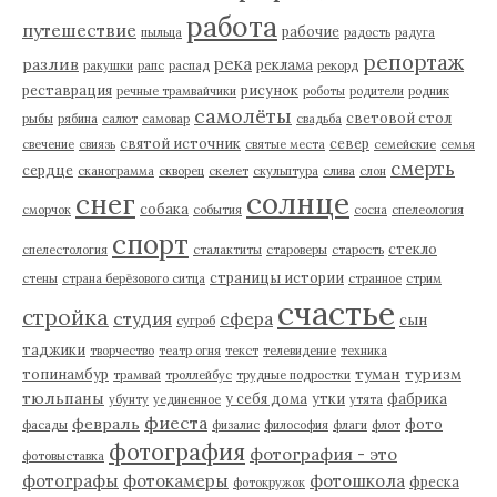
работа
путешествие
рабочие
пыльца
радость
радуга
репортаж
река
разлив
реклама
ракушки
рапс
распад
рекорд
реставрация
рисунок
речные трамвайчики
роботы
родители
родник
самолёты
световой стол
рыбы
рябина
салют
самовар
свадьба
святой источник
север
свечение
свиязь
святые места
семейские
семья
смерть
сердце
сканограмма
скворец
скелет
скульптура
слива
слон
солнце
снег
собака
сморчок
события
сосна
спелеология
спорт
стекло
спелестология
сталактиты
староверы
старость
страницы истории
стены
страна берёзового ситца
странное
стрим
счастье
стройка
студия
сфера
сын
сугроб
таджики
творчество
театр огня
текст
телевидение
техника
туман
туризм
топинамбур
трамвай
троллейбус
трудные подростки
тюльпаны
у себя дома
утки
фабрика
убунту
уединенное
утята
фиеста
февраль
фото
фасады
физалис
философия
флаги
флот
фотография
фотография - это
фотовыставка
фотографы
фотокамеры
фотошкола
фреска
фотокружок