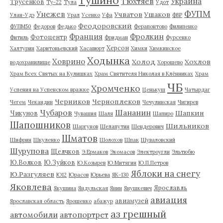
Тушино
Тюхтяев
Украина
Трусенков
Ту-22
Тула
Удот
ФУПМ
Унежев
Учватов
Ушаков
Улан-Удэ
Урал
Усенко
Уфа
ФВР
Феодоровский
ФУПМ50
Федоров
Федько
Ферапонтово
Филипенко
Франция
Фролкин
Фотоцентр
Фитиль
Фридман
Фурсенко
Херсон
Халтурин
Харитоньевский
Хасавюрт
Химки
Химкинское
Ходынка
Ховрино
Холод
Хохлов
водохранилище
Хорошево
Храм Всех Святых на Кулишках
Храм Святителя Николая в Клённиках
Храм
ЧБ
Хромченко
Успения на Успенском вражке
Ценькуш
Чатырдаг
Черников
Черноплеков
Чегем
Чекандин
Чечулинская
Чигирев
Чубаров
Шананин
Шапкин
Чикунов
Чувашия
Шаля
Шапиро
Шапошников
Шильников
Шаргунов
Шелапутин
Шендерович
Шматов
Шифрин
Шкуленко
Шолохов
Шпак
Шуваловский
Шурупова
Щелчков
Э.Ермаков
Экомасов
Электроугли
Эльтюбю
Ю.Волков
Ю.Зуйков
Ю.Козырев
Ю.Митягин
Ю.П.Петров
Яблоки на снегу
Ю.Разгуляев
Ю12
Юрасов
Юрьева
ЯК-130
Яковлева
Ярославль
Якушина
Яндульская
Янин
Янушкевич
авиация
авиамузей
Ярославская область
Ярошенко
абажур
аз грешный
автомобили
автопортрет