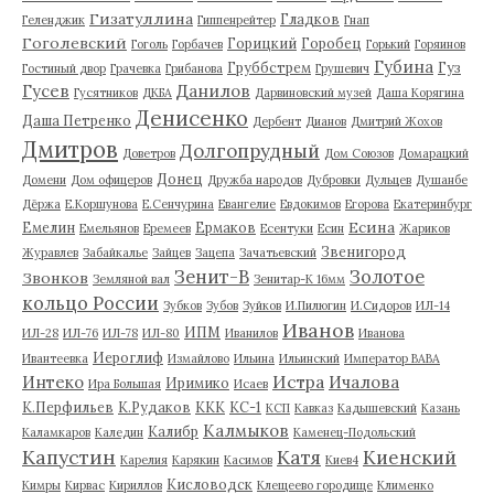
Гизатуллина
Гладков
Геленджик
Гиппенрейтер
Гнап
Гоголевский
Горицкий
Горобец
Гоголь
Горбачев
Горький
Горяинов
Губина
Груббстрем
Гуз
Гостиный двор
Грачевка
Грибанова
Грушевич
Гусев
Данилов
Гусятников
ДКБА
Дарвиновский музей
Даша Корягина
Денисенко
Даша Петренко
Дербент
Дианов
Дмитрий Жохов
Дмитров
Долгопрудный
Доветров
Дом Союзов
Домарацкий
Донец
Домени
Дом офицеров
Дружба народов
Дубровки
Дульцев
Душанбе
Дёржа
Е.Коршунова
Е.Сенчурина
Евангелие
Евдокимов
Егорова
Екатеринбург
Есина
Емелин
Ермаков
Емельянов
Еремеев
Есентуки
Есин
Жариков
Звенигород
Журавлев
Забайкалье
Зайцев
Зацепа
Зачатьевский
Зенит-В
Золотое
Звонков
Земляной вал
Зенитар-К 16мм
кольцо России
Зубков
Зубов
Зуйков
И.Пилюгин
И.Сидоров
ИЛ-14
Иванов
ИПМ
ИЛ-28
ИЛ-76
ИЛ-78
ИЛ-80
Иванилов
Иванова
Иероглиф
Ивантеевка
Измайлово
Ильина
Ильинский
Император ВАВА
Истра
Интеко
Ичалова
Иримико
Ира Большая
Исаев
К.Перфильев
К.Рудаков
ККК
КС-1
КСП
Кавказ
Кадышевский
Казань
Калмыков
Калибр
Каламкаров
Каледин
Каменец-Подольский
Капустин
Катя
Киенский
Карелия
Карякин
Касимов
Киев4
Кисловодск
Кимры
Кирвас
Кириллов
Клещеево городище
Клименко