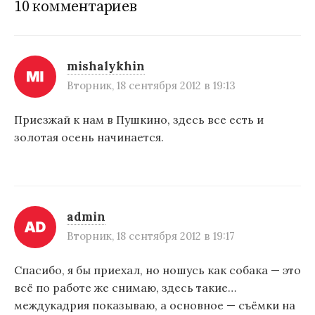
10 комментариев
а
ц
и
mishalykhin
Вторник, 18 сентября 2012 в 19:13
я
п
Приезжай к нам в Пушкино, здесь все есть и
золотая осень начинается.
о
з
а
п
admin
Вторник, 18 сентября 2012 в 19:17
и
с
Спасибо, я бы приехал, но ношусь как собака — это
я
всё по работе же снимаю, здесь такие…
междукадрия показываю, а основное — съёмки на
м