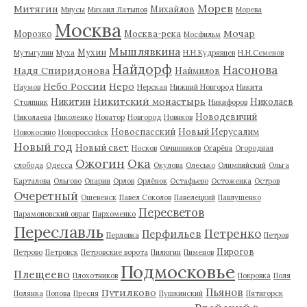
Морев
Митягин
Михайлов
Миусы
Михаил Латыпов
Морева
Москва
Мочар
Морозко
Москва-река
Мосфильм
Мышлявкина
Мухин
Мутыгулин
Муха
Н.Н.Кудрявцев
Н.Н.Семенов
Найдорф
Насонова
Надя Спиридонова
Наймилов
Небо России
Неро
Наумов
Нерская
Нижний Новгород
Никита
Никитский монастырь
Никитин
Николаев
Столпник
Никифоров
Новодевичий
Николаева
Николенко
Новатор
Новгород
Новиков
Новоспасский
Новый Иерусалим
Новокосино
Новороссийск
Новый год
Новый свет
Носков
Овчинников
Огарёва
Огородная
Ожогин
Ока
слобода
Одесса
Окулова
Олесько
Олимпийский
Ольга
Карталова
Ольгово
Опарин
Орлов
Орлёнок
Остафьево
Остоженка
Остров
Очеретный
Ошевенск
Павел Соколов
Павелецкий
Павлушенко
Пересветов
Парамоновский овраг
Пархоменко
Переславль
Петренко
Перфильев
Перловка
Петров
Пирогов
Петрово
Петровск
Петровские ворота
Пилюгин
Пименов
Подмосковье
Плещеево
Плохотников
Покровка
Поля
Пьянов
Путилково
Полянка
Попова
Пресня
Пушкинский
Пятигорск