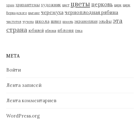
цветы
церковь
хризантемы
художник
храм
цвет
цирк
цирк
черемуха
черноплодная рябина
Вернадского
цыгане
эта
школа
шлюз
экраноплан
эльфы
чистотел
чучела
шмель
страна
яблоня
юбилей
яблоки
ёлка
МЕТА
Войти
Лента записей
Лента комментариев
WordPress.org