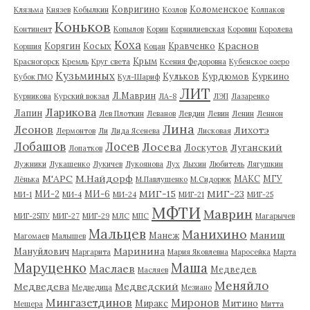
Ковригино
Коломенское
Клязьма
Князев
Кобылкин
Козлов
Колпаков
Коньков
Континент
Копылов
Корин
Корнилиевская
Коровин
Королева
Коха
Краснов
Корягин
Косых
Кравченко
Коршия
Коцан
Крым
Красногорск
Кремль
Круг света
Ксения Федоровна
Кубенское озеро
Кузьминых
Кульков
Курдюмов
Куркино
Кубок ГМО
Кул-Шариф
ЛИТ
Л.Маврин
Курникова
Курский вокзал
ЛА-8
ЛЭП
Лазаренко
Ларикова
Лапин
Лев Плоткин
Леванов
Левдин
Левин
Ленин
Леннон
Лина
Леонов
Лихотэ
Лермонтов
Ли
Лида Ясенева
Лисковая
Лобашов
Лосев
Лосева
Луганский
Лоскутов
Лопатков
Лужники
Лукашенко
Лукичев
Лукоянова
Лух
Лыхин
Любитель
Лягушкин
М'АРС
М.Найдорф
МАКС
МГУ
Лёнька
М.Павлушенко
М.Сидорюк
МИГ-15
МИГ-23
МИ-2
МИ-6
МИ-1
МИ-4
МИ-24
МИГ-21
МИГ-25
МФТИ
Маврин
МИГ-25ПУ
МИГ-27
МИГ-29
МЛС
МПС
Магарычев
Мальцев
Манихино
Маниш
Манеж
Магомаев
Малышев
Маринина
Мануйлович
Маргарита
Мария Яковлевна
Маросейка
Марта
Маруценко
Маша
Маслаев
Медведев
Масляев
Меняйло
Медведева
Медведский
Медведица
Мезиано
Мингазетдинов
Миронов
Миракс
Митино
Мещера
Митта