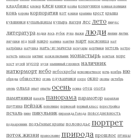
клен
кладбище
книги
коммунизм
клевер
козлы
конная полиция
корпоратив
конь
кот
крест
крыша
корова
кошки
крапива
лето
лес
кувшинки
купальщицы
купырь
лагеря
линукс
люди
литература
лодки
лось
лубок
луна
лыжи
люпин
лютик
март
май
макро
масленица
лягушки
лёд
малина
мантия
мат
мать-и-мачеха
метель
матрёшка
матушка
мемуары
мертвяки
метро
монастырь
море
мечеть
мимоза
митинг
можжевельник
монтаж
наличник
мусор
мост
музей
мухи
мышиный горошек
натюрморт
небо
ню
небоскребы
невозвратимое
ночь
ноябрь
окно
общество
одуванчики
обряды
огонь
озеро
окопы
октябрь
осень
ольха
отец
охота
олень
опыт
опыты
осина
панорама
памятники
парамотор
память
параплан
пейзаж
паутина
пепелище
первомай
первый класс
перестройка
пикульник
печаль
повседневность
пиво
пирамида Голода
портрет
половодье
подъёмные краны
подмаренник
природа
поток жизни
прошлое
птицы
православие