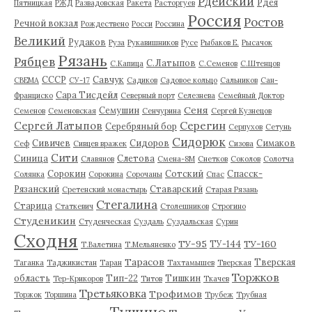
Рдейский
Рдея
Пятницкая
РЖД
Развадовская
Ракета
Расторгуев
Россия
Ростов
Речной вокзал
Рождествено
Росси
Россина
Великий
Рудаков
Руза
Рукавишников
Русе
Рыбаков Е.
Рысачок
Рязань
Рябцев
С.Латыпов
С.Капица
С.Семенов
С.Штенцов
СССР
Савчук
СВЕМА
СУ-17
Садиков
Садовое кольцо
Сальников
Сан-
Сара Тисдейл
Франциско
Северный порт
Селезнева
Семейный Доктор
Сеня
Семушин
Семенов
Семеновская
Сенчурина
Сергей Кузнецов
Серегин
Сергей Латыпов
Серебряный бор
Серпухов
Сетунь
Сидорюк
Сивичев
Сидоров
Симаков
Сеф
Сивцев вражек
Сизова
Сити
Синица
Слетова
Славянов
Смена-8М
Снетков
Соколов
Солотча
Сорокин
Сотский
Спасск-
Солянка
Сорокина
Сорочаны
Спас
Рязанский
Ставарский
Сретенский монастырь
Старая Рязань
Стегалина
Старица
Статкевич
Столешников
Строгино
Студеникин
Студенческая
Суздаль
Суздальская
Сурин
Сходня
ТУ-95
ТУ-160
ТУ-144
Т.Валетина
Т.Мельяненко
Тарасов
Тверская
Таганка
Таджикистан
Таран
Тахтамышев
Тверская
Торжков
область
Тип-22
Тишкин
Тер-Крикоров
Титов
Ткачев
Третьяковка
Трофимов
Торжок
Торшина
Трубеж
Трубная