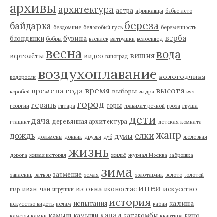
архивы
архитектура
астра
африканцы
бабье лето
береза
байдарка
бездомные
белолобый гусь
беременность
верба
бузина
блондинки
бобры
василек
ватрушки
велосипед
весна
вода
вишня
вертолёты
видео
виноград
воздухоплавание
вологодчина
водоросли
время
высота
времена года
выборы
воробей
выдра
вяз
город
герань
горы
георгин
гитара
гравилат речной
гроза
груша
дети
дача
деревянная архитектура
гтацинт
детская комната
жанр
дождь
елки
думы
дольмены
донник
друзья
дуб
железная
жизнь
дорога
живая история
жильё
журнал Москва
заброшка
зима
затмение
запасник
затвор
земля
золотарник
золото
золотой
иней
из окна
искусство
иван-чай
иконостас
шар
игрушки
история
калина
испытания
искусство видеть
ислам
кабан
канал
камыш
камыши
катакомбы
кино
камеры
камни
квартира