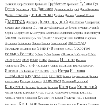
Губина
Груббстрем
Гуз
Гостиный двор
Грачевка
Грибанова
Грушевич
Гусев
Данилов
Гусятников
ДКБА
Дарвиновский музей
Даша Корягина
Денисенко
Даша Петренко
Дербент
Дианов
Дмитрий Жохов
Дмитров
Долгопрудный
Доветров
Дом Союзов
Домарацкий
Донец
Домени
Дом офицеров
Дружба народов
Дубровки
Дульцев
Душанбе
Дёржа
Е.Коршунова
Е.Сенчурина
Евангелие
Евдокимов
Егорова
Екатеринбург
Есина
Емелин
Ермаков
Емельянов
Еремеев
Есентуки
Есин
Жариков
Звенигород
Журавлев
Забайкалье
Зайцев
Зацепа
Зачатьевский
Зенит-В
Золотое
Звонков
Земляной вал
Зенитар-К 16мм
кольцо России
Зубков
Зубов
Зуйков
И.Пилюгин
И.Сидоров
ИЛ-14
Иванов
ИПМ
ИЛ-28
ИЛ-76
ИЛ-78
ИЛ-80
Иванилов
Иванова
Иероглиф
Ивантеевка
Измайлово
Ильина
Ильинский
Император ВАВА
Истра
Интеко
Ичалова
Иримико
Ира Большая
Исаев
К.Перфильев
К.Рудаков
ККК
КС-1
КСП
Кавказ
Кадышевский
Казань
Калмыков
Калибр
Каламкаров
Каледин
Каменец-Подольский
Капустин
Катя
Киенский
Карелия
Карякин
Касимов
Киев4
Кисловодск
Кимры
Кирвас
Кириллов
Клещеево городище
Клименко
Ковригино
Коломенское
Клязьма
Князев
Кобылкин
Козлов
Колпаков
Коньков
Континент
Копылов
Корин
Корнилиевская
Коровин
Королева