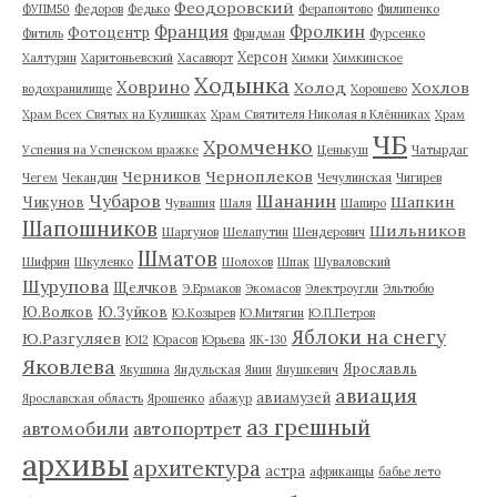
Феодоровский
ФУПМ50
Федоров
Федько
Ферапонтово
Филипенко
Франция
Фролкин
Фотоцентр
Фитиль
Фридман
Фурсенко
Херсон
Халтурин
Харитоньевский
Хасавюрт
Химки
Химкинское
Ходынка
Ховрино
Холод
Хохлов
водохранилище
Хорошево
Храм Всех Святых на Кулишках
Храм Святителя Николая в Клённиках
Храм
ЧБ
Хромченко
Успения на Успенском вражке
Ценькуш
Чатырдаг
Черников
Черноплеков
Чегем
Чекандин
Чечулинская
Чигирев
Чубаров
Шананин
Шапкин
Чикунов
Чувашия
Шаля
Шапиро
Шапошников
Шильников
Шаргунов
Шелапутин
Шендерович
Шматов
Шифрин
Шкуленко
Шолохов
Шпак
Шуваловский
Шурупова
Щелчков
Э.Ермаков
Экомасов
Электроугли
Эльтюбю
Ю.Волков
Ю.Зуйков
Ю.Козырев
Ю.Митягин
Ю.П.Петров
Яблоки на снегу
Ю.Разгуляев
Ю12
Юрасов
Юрьева
ЯК-130
Яковлева
Ярославль
Якушина
Яндульская
Янин
Янушкевич
авиация
авиамузей
Ярославская область
Ярошенко
абажур
аз грешный
автомобили
автопортрет
архивы
архитектура
астра
африканцы
бабье лето