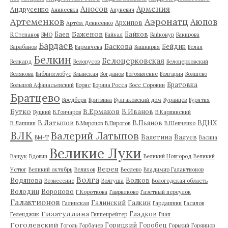
Аносов
Армения
Андрусенко
Аникеевка
Апуневич
Артеменков
Аэронатц
Аюпов
Архипов
Артём Денисенко
Баженов
Баев
Байков
Б.Степанов
БМО
Байкал
Байконур
Бакирова
Бардаев
Баскова
Бейдик
Барабанов
Бармичева
Башкирия
Белая
Белкин
Белоцерковская
Белкард
Белорусов
Белоцерковский
Белякова
Библиоглобус
Блынская
Богданов
Богоявление
Болгария
Болшево
Братовка
Большой Афанасьевский
Борис
Боряна Росса
Босс Сорокин
Братцево
Бредбери
Бритвина
Булгаковский дом
Буранцев
Бурятия
Бутко
В.Ермаков
В.Иванов
Буцкий
В.Гончаров
В.Карпинский
В.Латыпов
В.Пьянов
ВДНХ
В.Лапшин
В.Миронов
В.Пирогов
В.Шевченко
ВЛК
Валерий Латыпов
Валетина
Валуев
ВМ-Т
Васина
Великие Луки
Ващук
Вдовин
Великий Новгород
Великий
Верея
Устюг
Великий октябрь
Велихов
Веслево
Владимир Галактионов
Волга
Водянова
Волков
Вознесение
Волгуша
Вологодская область
Володин
Вороново
Г.Короткова
Гаврилково
Газетный переулок
Галактионов
Галинский
Галкин
Галинская
Гардашник
Гасилов
Гизатуллина
Гладков
Геленджик
Гиппенрейтер
Гнап
Гоголевский
Горицкий
Горобец
Гоголь
Горбачев
Горький
Горяинов