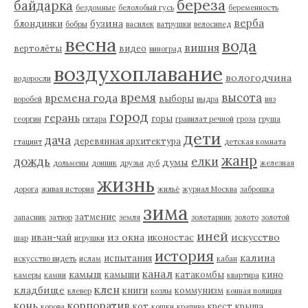
береза
байдарка
бездомные
белолобый гусь
беременность
верба
бузина
блондинки
бобры
василек
ватрушки
велосипед
весна
вода
вишня
вертолёты
видео
виноград
воздухоплавание
вологодчина
водоросли
время
высота
времена года
выборы
воробей
выдра
вяз
город
герань
горы
георгин
гитара
гравилат речной
гроза
груша
дети
дача
деревянная архитектура
гтацинт
детская комната
жанр
дождь
елки
думы
дольмены
донник
друзья
дуб
железная
жизнь
дорога
живая история
жильё
журнал Москва
заброшка
зима
затмение
запасник
затвор
земля
золотарник
золото
золотой
иней
из окна
искусство
иван-чай
иконостас
шар
игрушки
история
калина
испытания
искусство видеть
ислам
кабан
канал
камыш
камыши
катакомбы
кино
камеры
камни
квартира
клен
кладбище
книги
коммунизм
клевер
козлы
конная полиция
корпоратив
конь
кот
крест
крыша
корова
кошки
крапива