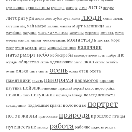
лето
лес
кувшинки
купальщицы
купырь
лагеря
линукс
люди
литература
лодки
лось
лубок
луна
лыжи
люпин
лютик
март
май
макро
масленица
лягушки
лёд
малина
мантия
мат
мать-и-мачеха
метель
матрёшка
матушка
мемуары
мертвяки
метро
монастырь
море
мечеть
мимоза
митинг
можжевельник
монтаж
наличник
мусор
мост
музей
мухи
мышиный горошек
натюрморт
небо
ню
небоскребы
невозвратимое
ночь
ноябрь
окно
общество
одуванчики
обряды
огонь
озеро
окопы
октябрь
осень
ольха
отец
охота
олень
опыт
опыты
осина
панорама
памятники
парамотор
память
параплан
пейзаж
паутина
пепелище
первомай
первый класс
перестройка
пикульник
печаль
повседневность
пиво
пирамида Голода
портрет
половодье
подъёмные краны
подмаренник
природа
поток жизни
прошлое
птицы
православие
работа
путешествие
рабочие
пыльца
радость
радуга