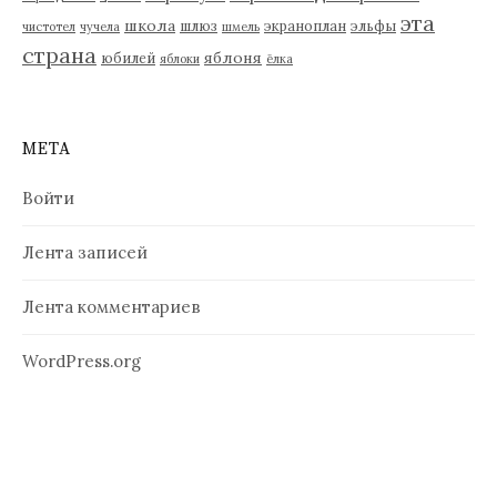
эта
школа
шлюз
экраноплан
эльфы
чистотел
чучела
шмель
страна
яблоня
юбилей
яблоки
ёлка
МЕТА
Войти
Лента записей
Лента комментариев
WordPress.org