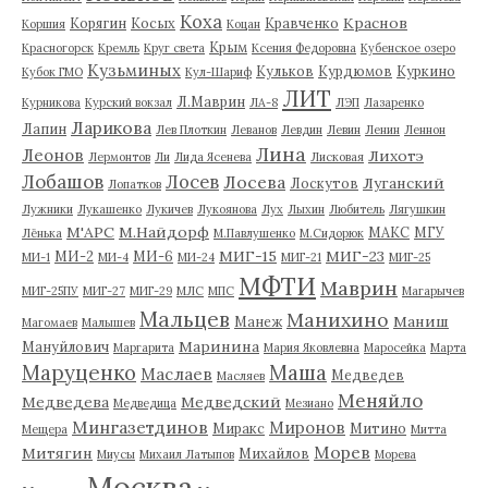
Коха
Краснов
Корягин
Косых
Кравченко
Коршия
Коцан
Крым
Красногорск
Кремль
Круг света
Ксения Федоровна
Кубенское озеро
Кузьминых
Кульков
Курдюмов
Куркино
Кубок ГМО
Кул-Шариф
ЛИТ
Л.Маврин
Курникова
Курский вокзал
ЛА-8
ЛЭП
Лазаренко
Ларикова
Лапин
Лев Плоткин
Леванов
Левдин
Левин
Ленин
Леннон
Лина
Леонов
Лихотэ
Лермонтов
Ли
Лида Ясенева
Лисковая
Лобашов
Лосев
Лосева
Луганский
Лоскутов
Лопатков
Лужники
Лукашенко
Лукичев
Лукоянова
Лух
Лыхин
Любитель
Лягушкин
М'АРС
М.Найдорф
МАКС
МГУ
Лёнька
М.Павлушенко
М.Сидорюк
МИГ-15
МИГ-23
МИ-2
МИ-6
МИ-1
МИ-4
МИ-24
МИГ-21
МИГ-25
МФТИ
Маврин
МИГ-25ПУ
МИГ-27
МИГ-29
МЛС
МПС
Магарычев
Мальцев
Манихино
Маниш
Манеж
Магомаев
Малышев
Маринина
Мануйлович
Маргарита
Мария Яковлевна
Маросейка
Марта
Маруценко
Маша
Маслаев
Медведев
Масляев
Меняйло
Медведева
Медведский
Медведица
Мезиано
Мингазетдинов
Миронов
Миракс
Митино
Мещера
Митта
Морев
Митягин
Михайлов
Миусы
Михаил Латыпов
Морева
Москва