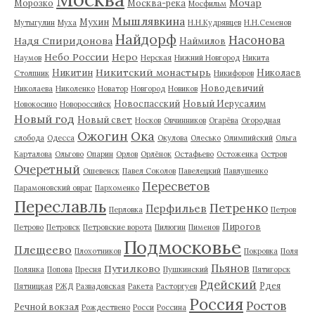
Мочар
Морозко
Москва-река
Мосфильм
Мышлявкина
Мухин
Мутыгулин
Муха
Н.Н.Кудрявцев
Н.Н.Семенов
Найдорф
Насонова
Надя Спиридонова
Наймилов
Небо России
Неро
Наумов
Нерская
Нижний Новгород
Никита
Никитский монастырь
Никитин
Николаев
Столпник
Никифоров
Новодевичий
Николаева
Николенко
Новатор
Новгород
Новиков
Новоспасский
Новый Иерусалим
Новокосино
Новороссийск
Новый год
Новый свет
Носков
Овчинников
Огарёва
Огородная
Ожогин
Ока
слобода
Одесса
Окулова
Олесько
Олимпийский
Ольга
Карталова
Ольгово
Опарин
Орлов
Орлёнок
Остафьево
Остоженка
Остров
Очеретный
Ошевенск
Павел Соколов
Павелецкий
Павлушенко
Пересветов
Парамоновский овраг
Пархоменко
Переславль
Петренко
Перфильев
Перловка
Петров
Пирогов
Петрово
Петровск
Петровские ворота
Пилюгин
Пименов
Подмосковье
Плещеево
Плохотников
Покровка
Поля
Пьянов
Путилково
Полянка
Попова
Пресня
Пушкинский
Пятигорск
Рдейский
Рдея
Пятницкая
РЖД
Развадовская
Ракета
Расторгуев
Россия
Ростов
Речной вокзал
Рождествено
Росси
Россина