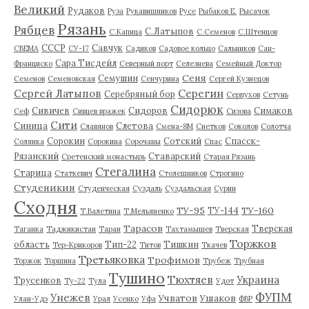
Великий
Рудаков
Руза
Рукавишников
Русе
Рыбаков Е.
Рысачок
Рязань
Рябцев
С.Латыпов
С.Капица
С.Семенов
С.Штенцов
СССР
Савчук
СВЕМА
СУ-17
Садиков
Садовое кольцо
Сальников
Сан-
Сара Тисдейл
Франциско
Северный порт
Селезнева
Семейный Доктор
Сеня
Семушин
Семенов
Семеновская
Сенчурина
Сергей Кузнецов
Серегин
Сергей Латыпов
Серебряный бор
Серпухов
Сетунь
Сидорюк
Сивичев
Сидоров
Симаков
Сеф
Сивцев вражек
Сизова
Сити
Синица
Слетова
Славянов
Смена-8М
Снетков
Соколов
Солотча
Сорокин
Сотский
Спасск-
Солянка
Сорокина
Сорочаны
Спас
Рязанский
Ставарский
Сретенский монастырь
Старая Рязань
Стегалина
Старица
Статкевич
Столешников
Строгино
Студеникин
Студенческая
Суздаль
Суздальская
Сурин
Сходня
ТУ-95
ТУ-160
ТУ-144
Т.Валетина
Т.Мельяненко
Тарасов
Тверская
Таганка
Таджикистан
Таран
Тахтамышев
Тверская
Торжков
область
Тип-22
Тишкин
Тер-Крикоров
Титов
Ткачев
Третьяковка
Трофимов
Торжок
Торшина
Трубеж
Трубная
Тушино
Тюхтяев
Украина
Трусенков
Ту-22
Тула
Удот
ФУПМ
Унежев
Учватов
Ушаков
Улан-Удэ
Урал
Усенко
Уфа
ФВР