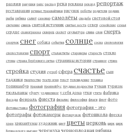
репортаж
река
разлив
реклама
ракушки
рапс
распад
рекорд
реставрация
рисунок
речные трамвайчики
роботы
родители
родник
самолёты
световой стол
рыбы
рябина
салют
самовар
свадьба
святой источник
север
свечение
свиязь
святые места
семейские
семья
смерть
сердце
сканограмма
скворец
скелет
скульптура
слива
слон
солнце
снег
собака
сморчок
события
сосна
спелеология
спорт
стекло
спелестология
сталактиты
староверы
старость
страницы истории
стены
страна берёзового ситца
странное
стрим
счастье
стройка
студия
сфера
сын
сугроб
таджики
творчество
театр огня
текст
телевидение
техника
туман
туризм
топинамбур
трамвай
троллейбус
трудные подростки
тюльпаны
у себя дома
утки
фабрика
убунту
уединенное
утята
фиеста
февраль
фото
фасады
физалис
философия
флаги
флот
фотография
фотография - это
фотовыставка
фотографы
фотокамеры
фотошкола
фреска
фотокружок
цветы
церковь
хризантемы
художник
храм
цвет
цирк
цирк
черемуха
черноплодная рябина
Вернадского
цыгане