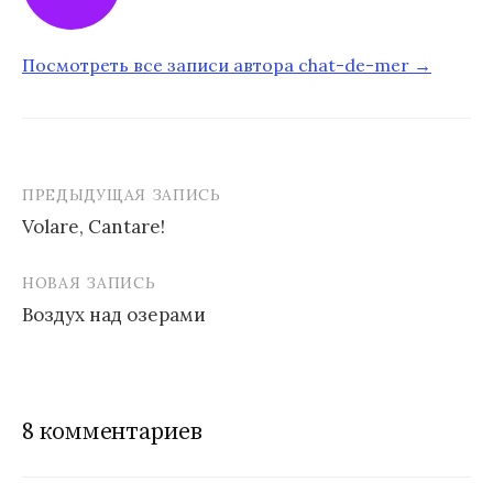
Посмотреть все записи автора chat-de-mer →
ПРЕДЫДУЩАЯ ЗАПИСЬ
Volare, Cantare!
Н
НОВАЯ ЗАПИСЬ
а
Воздух над озерами
в
и
г
8 комментариев
а
ц