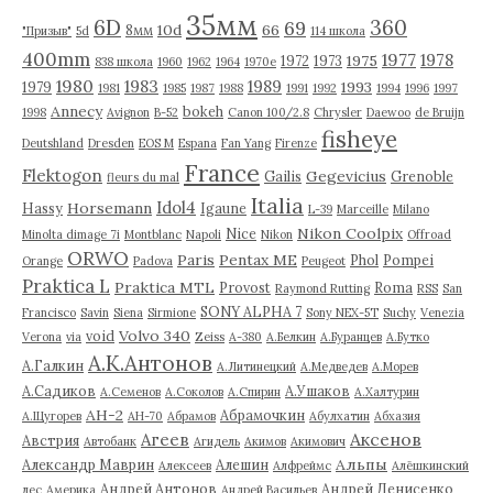
35мм
6D
360
69
10d
66
8мм
"Призыв"
5d
114 школа
400mm
1977
1978
1975
1972
1973
838 школа
1960
1962
1964
1970е
1980
1983
1989
1993
1979
1981
1985
1987
1988
1991
1992
1994
1996
1997
Annecy
bokeh
1998
Avignon
B-52
Canon 100/2.8
Chrysler
Daewoo
de Bruijn
fisheye
Deutshland
Dresden
EOS M
Espana
Fan Yang
Firenze
France
Flektogon
Gegevicius
Gailis
Grenoble
fleurs du mal
Italia
Idol4
Horsemann
Hassy
Igaune
L-39
Marceille
Milano
Nikon Coolpix
Nice
Minolta dimage 7i
Montblanc
Napoli
Nikon
Offroad
ORWO
Paris
Pentax ME
Phol
Pompei
Orange
Padova
Peugeot
Praktica L
Praktica MTL
Provost
Roma
Raymond Rutting
RSS
San
SONY ALPHA 7
Francisco
Savin
Siena
Sirmione
Sony NEX-5T
Suchy
Venezia
Volvo 340
void
Verona
via
Zeiss
А-380
А.Белкин
А.Буранцев
А.Бутко
А.К.Антонов
А.Галкин
А.Литинецкий
А.Медведев
А.Морев
А.Садиков
А.Ушаков
А.Семенов
А.Соколов
А.Спирин
А.Халтурин
АН-2
Абрамочкин
А.Щугорев
АН-70
Абрамов
Абулхатин
Абхазия
Аксенов
Агеев
Австрия
Автобанк
Агидель
Акимов
Акимович
Альпы
Александр Маврин
Алешин
Алексеев
Алфреймс
Алёшкинский
Андрей Антонов
Андрей Денисенко
лес
Америка
Андрей Васильев