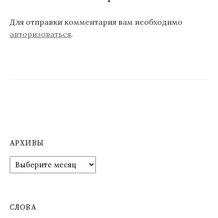
Для отправки комментария вам необходимо
авторизоваться
.
АРХИВЫ
А
р
х
и
в
СЛОВА
ы