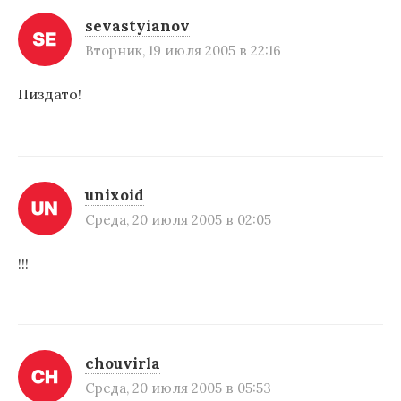
и
sevastyianov
Вторник, 19 июля 2005 в 22:16
я
п
Пиздато!
о
з
а
unixoid
п
Среда, 20 июля 2005 в 02:05
и
!!!
с
я
м
chouvirla
Среда, 20 июля 2005 в 05:53