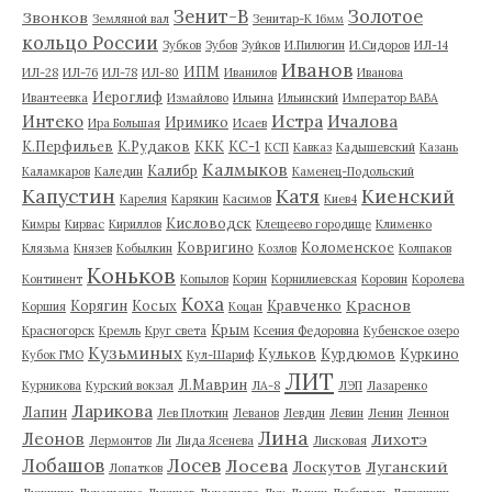
Зенит-В
Золотое
Звонков
Земляной вал
Зенитар-К 16мм
кольцо России
Зубков
Зубов
Зуйков
И.Пилюгин
И.Сидоров
ИЛ-14
Иванов
ИПМ
ИЛ-28
ИЛ-76
ИЛ-78
ИЛ-80
Иванилов
Иванова
Иероглиф
Ивантеевка
Измайлово
Ильина
Ильинский
Император ВАВА
Истра
Интеко
Ичалова
Иримико
Ира Большая
Исаев
К.Перфильев
К.Рудаков
ККК
КС-1
КСП
Кавказ
Кадышевский
Казань
Калмыков
Калибр
Каламкаров
Каледин
Каменец-Подольский
Капустин
Катя
Киенский
Карелия
Карякин
Касимов
Киев4
Кисловодск
Кимры
Кирвас
Кириллов
Клещеево городище
Клименко
Ковригино
Коломенское
Клязьма
Князев
Кобылкин
Козлов
Колпаков
Коньков
Континент
Копылов
Корин
Корнилиевская
Коровин
Королева
Коха
Краснов
Корягин
Косых
Кравченко
Коршия
Коцан
Крым
Красногорск
Кремль
Круг света
Ксения Федоровна
Кубенское озеро
Кузьминых
Кульков
Курдюмов
Куркино
Кубок ГМО
Кул-Шариф
ЛИТ
Л.Маврин
Курникова
Курский вокзал
ЛА-8
ЛЭП
Лазаренко
Ларикова
Лапин
Лев Плоткин
Леванов
Левдин
Левин
Ленин
Леннон
Лина
Леонов
Лихотэ
Лермонтов
Ли
Лида Ясенева
Лисковая
Лобашов
Лосев
Лосева
Луганский
Лоскутов
Лопатков