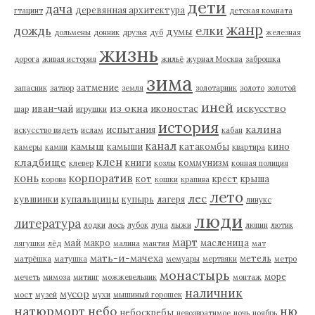
дети
дача
деревянная архитектура
гтацинт
детская комната
жанр
дождь
елки
думы
дольмены
донник
друзья
дуб
железная
жизнь
дорога
живая история
жильё
журнал Москва
заброшка
зима
затмение
запасник
затвор
земля
золотарник
золото
золотой
иней
из окна
искусство
иван-чай
иконостас
шар
игрушки
история
калина
испытания
искусство видеть
ислам
кабан
канал
камыш
камыши
катакомбы
кино
камеры
камни
квартира
клен
кладбище
книги
коммунизм
клевер
козлы
конная полиция
корпоратив
конь
кот
крест
крыша
корова
кошки
крапива
лето
лес
кувшинки
купальщицы
купырь
лагеря
линукс
люди
литература
лодки
лось
лубок
луна
лыжи
люпин
лютик
март
май
макро
масленица
лягушки
лёд
малина
мантия
мат
мать-и-мачеха
метель
матрёшка
матушка
мемуары
мертвяки
метро
монастырь
море
мечеть
мимоза
митинг
можжевельник
монтаж
наличник
мусор
мост
музей
мухи
мышиный горошек
натюрморт
небо
ню
небоскребы
невозвратимое
ночь
ноябрь