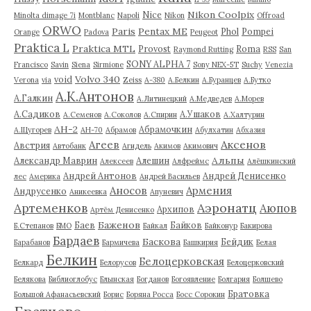
Nikon Coolpix
Nice
Minolta dimage 7i
Montblanc
Napoli
Nikon
Offroad
ORWO
Paris
Pentax ME
Phol
Pompei
Orange
Padova
Peugeot
Praktica L
Praktica MTL
Provost
Roma
Raymond Rutting
RSS
San
SONY ALPHA 7
Francisco
Savin
Siena
Sirmione
Sony NEX-5T
Suchy
Venezia
Volvo 340
void
Verona
via
Zeiss
А-380
А.Белкин
А.Буранцев
А.Бутко
А.К.Антонов
А.Галкин
А.Литинецкий
А.Медведев
А.Морев
А.Садиков
А.Ушаков
А.Семенов
А.Соколов
А.Спирин
А.Халтурин
АН-2
Абрамочкин
А.Щугорев
АН-70
Абрамов
Абулхатин
Абхазия
Аксенов
Агеев
Австрия
Автобанк
Агидель
Акимов
Акимович
Альпы
Александр Маврин
Алешин
Алексеев
Алфреймс
Алёшкинский
Андрей Антонов
Андрей Денисенко
лес
Америка
Андрей Васильев
Аносов
Армения
Андрусенко
Аникеевка
Апуневич
Артеменков
Аэронатц
Аюпов
Архипов
Артём Денисенко
Баженов
Баев
Байков
Б.Степанов
БМО
Байкал
Байконур
Бакирова
Бардаев
Баскова
Бейдик
Барабанов
Бармичева
Башкирия
Белая
Белкин
Белоцерковская
Белкард
Белорусов
Белоцерковский
Белякова
Библиоглобус
Блынская
Богданов
Богоявление
Болгария
Болшево
Братовка
Большой Афанасьевский
Борис
Боряна Росса
Босс Сорокин