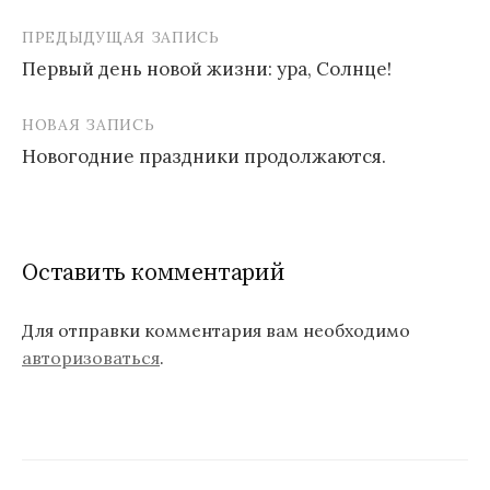
ПРЕДЫДУЩАЯ ЗАПИСЬ
Первый день новой жизни: ура, Солнце!
Н
НОВАЯ ЗАПИСЬ
а
Новогодние праздники продолжаются.
в
и
г
Оставить комментарий
а
ц
Для отправки комментария вам необходимо
авторизоваться
.
и
я
п
о