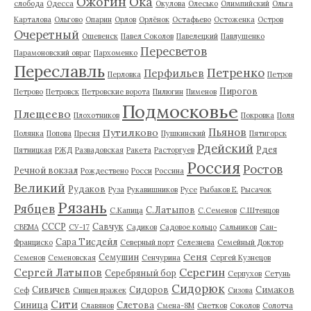
Ожогин
Ока
слобода
Одесса
Окулова
Олесько
Олимпийский
Ольга
Карталова
Ольгово
Опарин
Орлов
Орлёнок
Остафьево
Остоженка
Остров
Очеретный
Ошевенск
Павел Соколов
Павелецкий
Павлушенко
Пересветов
Парамоновский овраг
Пархоменко
Переславль
Петренко
Перфильев
Перловка
Петров
Пирогов
Петрово
Петровск
Петровские ворота
Пилюгин
Пименов
Подмосковье
Плещеево
Плохотников
Покровка
Поля
Пьянов
Путилково
Полянка
Попова
Пресня
Пушкинский
Пятигорск
Рдейский
Рдея
Пятницкая
РЖД
Развадовская
Ракета
Расторгуев
Россия
Ростов
Речной вокзал
Рождествено
Росси
Россина
Великий
Рудаков
Руза
Рукавишников
Русе
Рыбаков Е.
Рысачок
Рязань
Рябцев
С.Латыпов
С.Капица
С.Семенов
С.Штенцов
СССР
Савчук
СВЕМА
СУ-17
Садиков
Садовое кольцо
Сальников
Сан-
Сара Тисдейл
Франциско
Северный порт
Селезнева
Семейный Доктор
Сеня
Семушин
Семенов
Семеновская
Сенчурина
Сергей Кузнецов
Серегин
Сергей Латыпов
Серебряный бор
Серпухов
Сетунь
Сидорюк
Сивичев
Сидоров
Симаков
Сеф
Сивцев вражек
Сизова
Сити
Синица
Слетова
Славянов
Смена-8М
Снетков
Соколов
Солотча