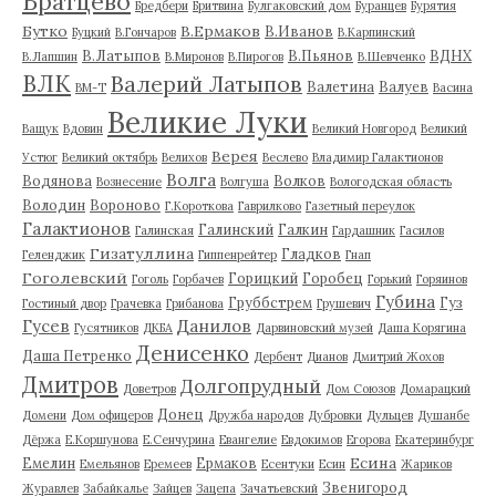
Братцево
Бредбери
Бритвина
Булгаковский дом
Буранцев
Бурятия
Бутко
В.Ермаков
В.Иванов
Буцкий
В.Гончаров
В.Карпинский
В.Латыпов
В.Пьянов
ВДНХ
В.Лапшин
В.Миронов
В.Пирогов
В.Шевченко
ВЛК
Валерий Латыпов
Валетина
Валуев
ВМ-Т
Васина
Великие Луки
Ващук
Вдовин
Великий Новгород
Великий
Верея
Устюг
Великий октябрь
Велихов
Веслево
Владимир Галактионов
Волга
Водянова
Волков
Вознесение
Волгуша
Вологодская область
Володин
Вороново
Г.Короткова
Гаврилково
Газетный переулок
Галактионов
Галинский
Галкин
Галинская
Гардашник
Гасилов
Гизатуллина
Гладков
Геленджик
Гиппенрейтер
Гнап
Гоголевский
Горицкий
Горобец
Гоголь
Горбачев
Горький
Горяинов
Губина
Груббстрем
Гуз
Гостиный двор
Грачевка
Грибанова
Грушевич
Гусев
Данилов
Гусятников
ДКБА
Дарвиновский музей
Даша Корягина
Денисенко
Даша Петренко
Дербент
Дианов
Дмитрий Жохов
Дмитров
Долгопрудный
Доветров
Дом Союзов
Домарацкий
Донец
Домени
Дом офицеров
Дружба народов
Дубровки
Дульцев
Душанбе
Дёржа
Е.Коршунова
Е.Сенчурина
Евангелие
Евдокимов
Егорова
Екатеринбург
Есина
Емелин
Ермаков
Емельянов
Еремеев
Есентуки
Есин
Жариков
Звенигород
Журавлев
Забайкалье
Зайцев
Зацепа
Зачатьевский