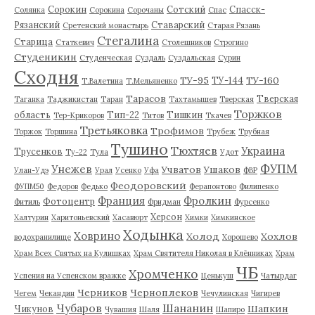
Сорокин
Сотский
Спасск-
Солянка
Сорокина
Сорочаны
Спас
Рязанский
Ставарский
Сретенский монастырь
Старая Рязань
Стегалина
Старица
Статкевич
Столешников
Строгино
Студеникин
Студенческая
Суздаль
Суздальская
Сурин
Сходня
ТУ-95
ТУ-160
ТУ-144
Т.Валетина
Т.Мельяненко
Тарасов
Тверская
Таганка
Таджикистан
Таран
Тахтамышев
Тверская
Торжков
область
Тип-22
Тишкин
Тер-Крикоров
Титов
Ткачев
Третьяковка
Трофимов
Торжок
Торшина
Трубеж
Трубная
Тушино
Тюхтяев
Украина
Трусенков
Ту-22
Тула
Удот
ФУПМ
Унежев
Учватов
Ушаков
Улан-Удэ
Урал
Усенко
Уфа
ФВР
Феодоровский
ФУПМ50
Федоров
Федько
Ферапонтово
Филипенко
Франция
Фролкин
Фотоцентр
Фитиль
Фридман
Фурсенко
Херсон
Халтурин
Харитоньевский
Хасавюрт
Химки
Химкинское
Ходынка
Ховрино
Холод
Хохлов
водохранилище
Хорошево
Храм Всех Святых на Кулишках
Храм Святителя Николая в Клённиках
Храм
ЧБ
Хромченко
Успения на Успенском вражке
Ценькуш
Чатырдаг
Черников
Черноплеков
Чегем
Чекандин
Чечулинская
Чигирев
Чубаров
Шананин
Шапкин
Чикунов
Чувашия
Шаля
Шапиро