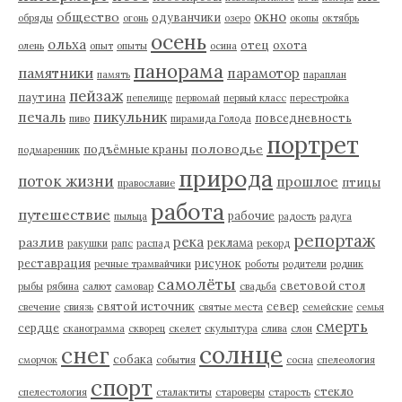
окно
общество
одуванчики
обряды
огонь
озеро
окопы
октябрь
осень
ольха
отец
охота
олень
опыт
опыты
осина
панорама
памятники
парамотор
память
параплан
пейзаж
паутина
пепелище
первомай
первый класс
перестройка
пикульник
печаль
повседневность
пиво
пирамида Голода
портрет
половодье
подъёмные краны
подмаренник
природа
поток жизни
прошлое
птицы
православие
работа
путешествие
рабочие
пыльца
радость
радуга
репортаж
река
разлив
реклама
ракушки
рапс
распад
рекорд
реставрация
рисунок
речные трамвайчики
роботы
родители
родник
самолёты
световой стол
рыбы
рябина
салют
самовар
свадьба
святой источник
север
свечение
свиязь
святые места
семейские
семья
смерть
сердце
сканограмма
скворец
скелет
скульптура
слива
слон
солнце
снег
собака
сморчок
события
сосна
спелеология
спорт
стекло
спелестология
сталактиты
староверы
старость