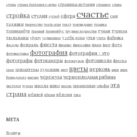
страницы истории
стены
страна берёзового ситца
странное
стрим
счастье
стройка
студия
сфера
сын
сугроб
таджики
творчество
театр огня
текст
телевидение
техника
туман
туризм
топинамбур
трамвай
троллейбус
трудные подростки
тюльпаны
у себя дома
утки
фабрика
убунту
уединенное
утята
фиеста
февраль
фото
фасады
физалис
философия
флаги
флот
фотография
фотография - это
фотовыставка
фотографы
фотокамеры
фотошкола
фреска
фотокружок
цветы
церковь
хризантемы
художник
храм
цвет
цирк
цирк
черемуха
черноплодная рябина
Вернадского
цыгане
эта
школа
шлюз
экраноплан
эльфы
чистотел
чучела
шмель
страна
яблоня
юбилей
яблоки
ёлка
МЕТА
Войти