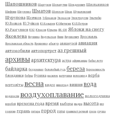
Шапошников
Шильников
Шаргунов
Шелапутин
Шендерович
Шматов
Шифрин
Шкуленко
Шолохов
Шпак
Шуваловский
Шурупова
Щелчков
Э.Ермаков
Экомасов
Электроугли
Эльтюбю
Ю.Волков
Ю.Зуйков
Ю.Козырев
Ю.Митягин
Ю.П.Петров
Яблоки на снегу
Ю.Разгуляев
Ю12
Юрасов
Юрьева
ЯК-130
Яковлева
Ярославль
Якушина
Яндульская
Янин
Янушкевич
авиация
авиамузей
Ярославская область
Ярошенко
абажур
аз грешный
автомобили
автопортрет
архивы
архитектура
астра
африканцы
бабье лето
береза
байдарка
бездомные
белолобый гусь
беременность
верба
бузина
блондинки
бобры
василек
ватрушки
велосипед
весна
вода
вишня
вертолёты
видео
виноград
воздухоплавание
вологодчина
водоросли
время
высота
времена года
выборы
воробей
выдра
вяз
город
герань
горы
георгин
гитара
гравилат речной
гроза
груша