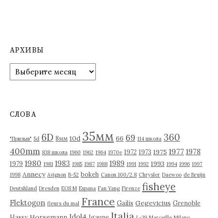
з
а
п
АРХИВЫ
и
А
р
с
х
я
и
в
м
СЛОВА
ы
35мм
6D
360
69
10d
66
8мм
"Призыв"
5d
114 школа
400mm
1977
1978
1975
1972
1973
838 школа
1960
1962
1964
1970е
1980
1983
1989
1993
1979
1981
1985
1987
1988
1991
1992
1994
1996
1997
Annecy
bokeh
1998
Avignon
B-52
Canon 100/2.8
Chrysler
Daewoo
de Bruijn
fisheye
Deutshland
Dresden
EOS M
Espana
Fan Yang
Firenze
France
Flektogon
Gegevicius
Gailis
Grenoble
fleurs du mal
Italia
Idol4
Horsemann
Hassy
Igaune
L-39
Marceille
Milano