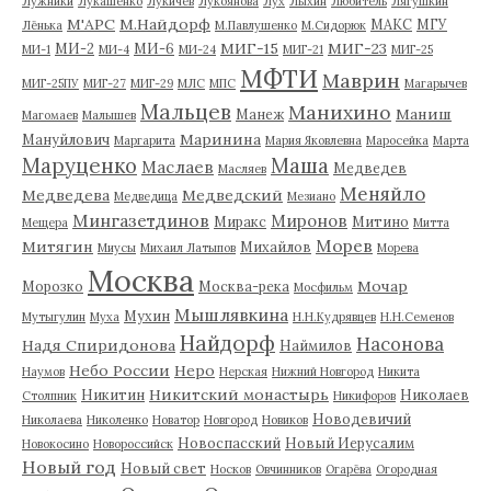
Лужники
Лукашенко
Лукичев
Лукоянова
Лух
Лыхин
Любитель
Лягушкин
М'АРС
М.Найдорф
МАКС
МГУ
Лёнька
М.Павлушенко
М.Сидорюк
МИГ-15
МИГ-23
МИ-2
МИ-6
МИ-1
МИ-4
МИ-24
МИГ-21
МИГ-25
МФТИ
Маврин
МИГ-25ПУ
МИГ-27
МИГ-29
МЛС
МПС
Магарычев
Мальцев
Манихино
Маниш
Манеж
Магомаев
Малышев
Маринина
Мануйлович
Маргарита
Мария Яковлевна
Маросейка
Марта
Маруценко
Маша
Маслаев
Медведев
Масляев
Меняйло
Медведева
Медведский
Медведица
Мезиано
Мингазетдинов
Миронов
Миракс
Митино
Мещера
Митта
Морев
Митягин
Михайлов
Миусы
Михаил Латыпов
Морева
Москва
Мочар
Морозко
Москва-река
Мосфильм
Мышлявкина
Мухин
Мутыгулин
Муха
Н.Н.Кудрявцев
Н.Н.Семенов
Найдорф
Насонова
Надя Спиридонова
Наймилов
Небо России
Неро
Наумов
Нерская
Нижний Новгород
Никита
Никитский монастырь
Никитин
Николаев
Столпник
Никифоров
Новодевичий
Николаева
Николенко
Новатор
Новгород
Новиков
Новоспасский
Новый Иерусалим
Новокосино
Новороссийск
Новый год
Новый свет
Носков
Овчинников
Огарёва
Огородная