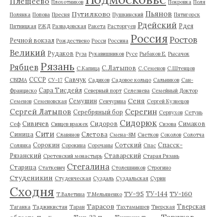
Плещеево
Плохотников
Покровка
Поля
Пьянов
Путилково
Полянка
Попова
Пресня
Пушкинский
Пятигорск
Рдейский
Рдея
Пятницкая
РЖД
Развадовская
Ракета
Расторгуев
Россия
Ростов
Речной вокзал
Рождествено
Росси
Россина
Великий
Рудаков
Руза
Рукавишников
Русе
Рыбаков Е.
Рысачок
Рязань
Рябцев
С.Латыпов
С.Капица
С.Семенов
С.Штенцов
СССР
Савчук
СВЕМА
СУ-17
Садиков
Садовое кольцо
Сальников
Сан-
Сара Тисдейл
Франциско
Северный порт
Селезнева
Семейный Доктор
Сеня
Семушин
Семенов
Семеновская
Сенчурина
Сергей Кузнецов
Серегин
Сергей Латыпов
Серебряный бор
Серпухов
Сетунь
Сидорюк
Сивичев
Сидоров
Симаков
Сеф
Сивцев вражек
Сизова
Сити
Синица
Слетова
Славянов
Смена-8М
Снетков
Соколов
Солотча
Сорокин
Сотский
Спасск-
Солянка
Сорокина
Сорочаны
Спас
Рязанский
Ставарский
Сретенский монастырь
Старая Рязань
Стегалина
Старица
Статкевич
Столешников
Строгино
Студеникин
Студенческая
Суздаль
Суздальская
Сурин
Сходня
ТУ-95
ТУ-160
ТУ-144
Т.Валетина
Т.Мельяненко
Тарасов
Тверская
Таганка
Таджикистан
Таран
Тахтамышев
Тверская
Торжков