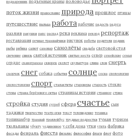
половодье
подъёмные краны
подмаренник
природа
поток жизни
прошлое
птицы
православие
работа
путешествие
рабочие
пыльца
радость
радуга
репортаж
река
разлив
реклама
ракушки
рапс
распад
рекорд
реставрация
рисунок
речные трамвайчики
роботы
родители
родник
самолёты
световой стол
рыбы
рябина
салют
самовар
свадьба
святой источник
север
свечение
свиязь
святые места
семейские
семья
смерть
сердце
сканограмма
скворец
скелет
скульптура
слива
слон
солнце
снег
собака
сморчок
события
сосна
спелеология
спорт
стекло
спелестология
сталактиты
староверы
старость
страницы истории
стены
страна берёзового ситца
странное
стрим
счастье
стройка
студия
сфера
сын
сугроб
таджики
творчество
театр огня
текст
телевидение
техника
туман
туризм
топинамбур
трамвай
троллейбус
трудные подростки
тюльпаны
у себя дома
утки
фабрика
убунту
уединенное
утята
фиеста
февраль
фото
фасады
физалис
философия
флаги
флот