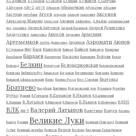
А.Садиков
А.Ушаков
А.Семенов
А.Соколов
А.Спирин
А.Халтурин
АН-2
Абрамочкин
А.Щугорев
АН-70
Абрамов
Абулхатин
Абхазия
Аксенов
Агеев
Австрия
Автобанк
Агидель
Акимов
Акимович
Альпы
Александр Маврин
Алешин
Алексеев
Алфреймс
Алёшкинский
Андрей Антонов
Андрей Денисенко
лес
Америка
Андрей Васильев
Аносов
Армения
Андрусенко
Аникеевка
Апуневич
Артеменков
Аэронатц
Аюпов
Архипов
Артём Денисенко
Баженов
Баев
Байков
Б.Степанов
БМО
Байкал
Байконур
Бакирова
Бардаев
Баскова
Бейдик
Барабанов
Бармичева
Башкирия
Белая
Белкин
Белоцерковская
Белкард
Белорусов
Белоцерковский
Белякова
Библиоглобус
Блынская
Богданов
Богоявление
Болгария
Болшево
Братовка
Большой Афанасьевский
Борис
Боряна Росса
Босс Сорокин
Братцево
Бредбери
Бритвина
Булгаковский дом
Буранцев
Бурятия
Бутко
В.Ермаков
В.Иванов
Буцкий
В.Гончаров
В.Карпинский
В.Латыпов
В.Пьянов
ВДНХ
В.Лапшин
В.Миронов
В.Пирогов
В.Шевченко
ВЛК
Валерий Латыпов
Валетина
Валуев
ВМ-Т
Васина
Великие Луки
Ващук
Вдовин
Великий Новгород
Великий
Верея
Устюг
Великий октябрь
Велихов
Веслево
Владимир Галактионов