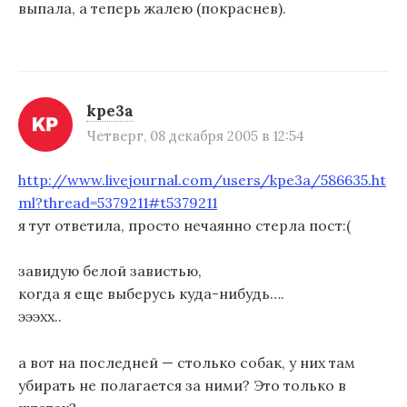
выпала, а теперь жалею (покраснев).
kpe3a
Четверг, 08 декабря 2005 в 12:54
http://www.livejournal.com/users/kpe3a/586635.ht
ml?thread=5379211#t5379211
я тут ответила, просто нечаянно стерла пост:(
завидую белой завистью,
когда я еще выберусь куда-нибудь….
эээхх..
а вот на последней — столько собак, у них там
убирать не полагается за ними? Это только в