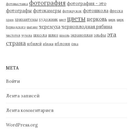
фотография
фотография - это
фотовыставка
фотографы
фотокамеры
фотошкола
фреска
фотокружок
цветы
церковь
хризантемы
художник
храм
цвет
цирк
цирк
черемуха
черноплодная рябина
Вернадского
цыгане
эта
школа
шлюз
экраноплан
эльфы
чистотел
чучела
шмель
страна
яблоня
юбилей
яблоки
ёлка
МЕТА
Войти
Лента записей
Лента комментариев
WordPress.org