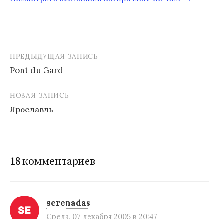
ПРЕДЫДУЩАЯ ЗАПИСЬ
Pont du Gard
Н
НОВАЯ ЗАПИСЬ
а
Ярославль
в
и
г
18 комментариев
а
ц
и
serenadas
Среда, 07 декабря 2005 в 20:47