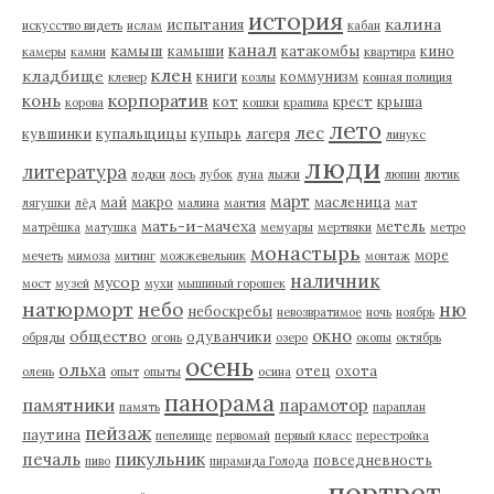
история
калина
испытания
искусство видеть
ислам
кабан
канал
камыш
камыши
катакомбы
кино
камеры
камни
квартира
клен
кладбище
книги
коммунизм
клевер
козлы
конная полиция
корпоратив
конь
кот
крест
крыша
корова
кошки
крапива
лето
лес
кувшинки
купальщицы
купырь
лагеря
линукс
люди
литература
лодки
лось
лубок
луна
лыжи
люпин
лютик
март
май
макро
масленица
лягушки
лёд
малина
мантия
мат
мать-и-мачеха
метель
матрёшка
матушка
мемуары
мертвяки
метро
монастырь
море
мечеть
мимоза
митинг
можжевельник
монтаж
наличник
мусор
мост
музей
мухи
мышиный горошек
натюрморт
небо
ню
небоскребы
невозвратимое
ночь
ноябрь
окно
общество
одуванчики
обряды
огонь
озеро
окопы
октябрь
осень
ольха
отец
охота
олень
опыт
опыты
осина
панорама
памятники
парамотор
память
параплан
пейзаж
паутина
пепелище
первомай
первый класс
перестройка
пикульник
печаль
повседневность
пиво
пирамида Голода
портрет