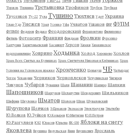
область
Тип-22
Тишкин
Тер-Крикоров
Титов
Ткачев
Третьяковка
Трофимов
Торжок
Торшина
Трубеж
Трубная
Тушино
Тюхтяев
Украина
Трусенков
Ту-22
Тула
Удот
ФУПМ
Унежев
Учватов
Ушаков
Улан-Удэ
Урал
Усенко
Уфа
ФВР
Феодоровский
ФУПМ50
Федоров
Федько
Ферапонтово
Филипенко
Франция
Фролкин
Фотоцентр
Фитиль
Фридман
Фурсенко
Херсон
Халтурин
Харитоньевский
Хасавюрт
Химки
Химкинское
Ходынка
Ховрино
Холод
Хохлов
водохранилище
Хорошево
Храм Всех Святых на Кулишках
Храм Святителя Николая в Клённиках
Храм
ЧБ
Хромченко
Успения на Успенском вражке
Ценькуш
Чатырдаг
Черников
Черноплеков
Чегем
Чекандин
Чечулинская
Чигирев
Чубаров
Шананин
Шапкин
Чикунов
Чувашия
Шаля
Шапиро
Шапошников
Шильников
Шаргунов
Шелапутин
Шендерович
Шматов
Шифрин
Шкуленко
Шолохов
Шпак
Шуваловский
Шурупова
Щелчков
Э.Ермаков
Экомасов
Электроугли
Эльтюбю
Ю.Волков
Ю.Зуйков
Ю.Козырев
Ю.Митягин
Ю.П.Петров
Яблоки на снегу
Ю.Разгуляев
Ю12
Юрасов
Юрьева
ЯК-130
Яковлева
Ярославль
Якушина
Яндульская
Янин
Янушкевич