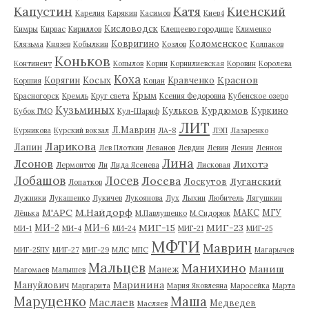
Капустин
Катя
Киенский
Карелия
Карякин
Касимов
Киев4
Кисловодск
Кимры
Кирвас
Кириллов
Клещеево городище
Клименко
Ковригино
Коломенское
Клязьма
Князев
Кобылкин
Козлов
Колпаков
Коньков
Континент
Копылов
Корин
Корнилиевская
Коровин
Королева
Коха
Краснов
Корягин
Косых
Кравченко
Коршия
Коцан
Крым
Красногорск
Кремль
Круг света
Ксения Федоровна
Кубенское озеро
Кузьминых
Кульков
Курдюмов
Куркино
Кубок ГМО
Кул-Шариф
ЛИТ
Л.Маврин
Курникова
Курский вокзал
ЛА-8
ЛЭП
Лазаренко
Ларикова
Лапин
Лев Плоткин
Леванов
Левдин
Левин
Ленин
Леннон
Лина
Леонов
Лихотэ
Лермонтов
Ли
Лида Ясенева
Лисковая
Лобашов
Лосев
Лосева
Луганский
Лоскутов
Лопатков
Лужники
Лукашенко
Лукичев
Лукоянова
Лух
Лыхин
Любитель
Лягушкин
М'АРС
М.Найдорф
МАКС
МГУ
Лёнька
М.Павлушенко
М.Сидорюк
МИГ-15
МИГ-23
МИ-2
МИ-6
МИ-1
МИ-4
МИ-24
МИГ-21
МИГ-25
МФТИ
Маврин
МИГ-25ПУ
МИГ-27
МИГ-29
МЛС
МПС
Магарычев
Мальцев
Манихино
Маниш
Манеж
Магомаев
Малышев
Маринина
Мануйлович
Маргарита
Мария Яковлевна
Маросейка
Марта
Маруценко
Маша
Маслаев
Медведев
Масляев