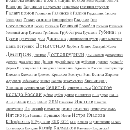
Волга
Водянова
Волков
Вознесение
Волгуша
Вологодская область
Володин
Вороново
Г.Короткова
Гаврилково
Газетный переулок
Галактионов
Галинский
Галкин
Галинская
Гардашник
Гасилов
Гизатуллина
Гладков
Геленджик
Гиппенрейтер
Гнап
Гоголевский
Горицкий
Горобец
Гоголь
Горбачев
Горький
Горяинов
Губина
Груббстрем
Гуз
Гостиный двор
Грачевка
Грибанова
Грушевич
Гусев
Данилов
Гусятников
ДКБА
Дарвиновский музей
Даша Корягина
Денисенко
Даша Петренко
Дербент
Дианов
Дмитрий Жохов
Дмитров
Долгопрудный
Доветров
Дом Союзов
Домарацкий
Донец
Домени
Дом офицеров
Дружба народов
Дубровки
Дульцев
Душанбе
Дёржа
Е.Коршунова
Е.Сенчурина
Евангелие
Евдокимов
Егорова
Екатеринбург
Есина
Емелин
Ермаков
Емельянов
Еремеев
Есентуки
Есин
Жариков
Звенигород
Журавлев
Забайкалье
Зайцев
Зацепа
Зачатьевский
Зенит-В
Золотое
Звонков
Земляной вал
Зенитар-К 16мм
кольцо России
Зубков
Зубов
Зуйков
И.Пилюгин
И.Сидоров
ИЛ-14
Иванов
ИПМ
ИЛ-28
ИЛ-76
ИЛ-78
ИЛ-80
Иванилов
Иванова
Иероглиф
Ивантеевка
Измайлово
Ильина
Ильинский
Император ВАВА
Истра
Интеко
Ичалова
Иримико
Ира Большая
Исаев
К.Перфильев
К.Рудаков
ККК
КС-1
КСП
Кавказ
Кадышевский
Казань
Калмыков
Калибр
Каламкаров
Каледин
Каменец-Подольский