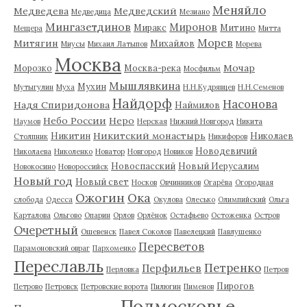
Меняйло
Медведева
Медведский
Медведица
Мезиано
Мингазетдинов
Миронов
Миракс
Митино
Мещера
Митта
Морев
Митягин
Михайлов
Миусы
Михаил Латыпов
Морева
Москва
Мочар
Морозко
Москва-река
Мосфильм
Мышлявкина
Мухин
Мутыгулин
Муха
Н.Н.Кудрявцев
Н.Н.Семенов
Найдорф
Насонова
Надя Спиридонова
Наймилов
Небо России
Неро
Наумов
Нерская
Нижний Новгород
Никита
Никитский монастырь
Никитин
Николаев
Столпник
Никифоров
Новодевичий
Николаева
Николенко
Новатор
Новгород
Новиков
Новоспасский
Новый Иерусалим
Новокосино
Новороссийск
Новый год
Новый свет
Носков
Овчинников
Огарёва
Огородная
Ожогин
Ока
слобода
Одесса
Окулова
Олесько
Олимпийский
Ольга
Карталова
Ольгово
Опарин
Орлов
Орлёнок
Остафьево
Остоженка
Остров
Очеретный
Ошевенск
Павел Соколов
Павелецкий
Павлушенко
Пересветов
Парамоновский овраг
Пархоменко
Переславль
Петренко
Перфильев
Перловка
Петров
Пирогов
Петрово
Петровск
Петровские ворота
Пилюгин
Пименов
Подмосковье