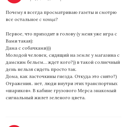
я
п
Почему я всегда просматриваю газеты и смотрю
все остальное
с конца
?
о
з
Первое, что приходит в голову (у меня уже игра с
а
Вами такая):
Дама с собачками)))
п
Молодой человек, сидящий на земле у магазина с
и
дамским бельем… ждет кого?)) в такой солнечный
день нельзя сидеть просто так.
с
Дома, как ласточкины гнезда. Откуда это снято?)
я
Отражения.. нет, люди внутри этих транспортных
м
«шариков». В кабине грузового Мерса знакомый
сигнальный жилет зеленого цвета.