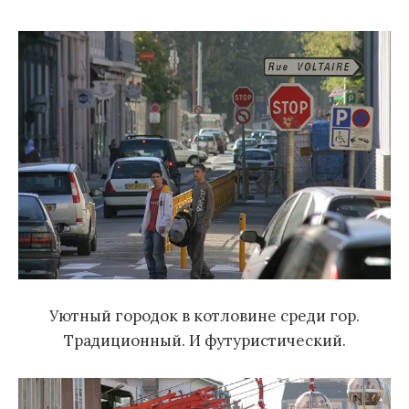
м
у
Уютный городок в котловине среди гор.
Традиционный. И футуристический.