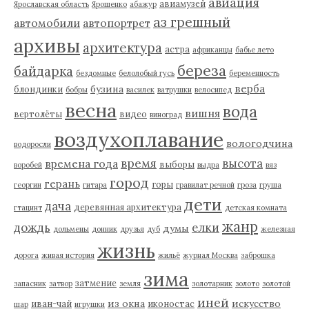
авиация
авиамузей
Ярославская область
Ярошенко
абажур
аз грешный
автомобили
автопортрет
архивы
архитектура
астра
африканцы
бабье лето
береза
байдарка
бездомные
белолобый гусь
беременность
верба
бузина
блондинки
бобры
василек
ватрушки
велосипед
весна
вода
вишня
вертолёты
видео
виноград
воздухоплавание
вологодчина
водоросли
время
высота
времена года
выборы
воробей
выдра
вяз
город
герань
горы
георгин
гитара
гравилат речной
гроза
груша
дети
дача
деревянная архитектура
гтацинт
детская комната
жанр
дождь
елки
думы
дольмены
донник
друзья
дуб
железная
жизнь
дорога
живая история
жильё
журнал Москва
заброшка
зима
затмение
запасник
затвор
земля
золотарник
золото
золотой
иней
из окна
искусство
иван-чай
иконостас
шар
игрушки