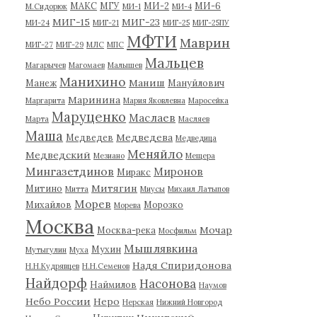
МАКС
МГУ
МИ-2
МИ-6
М.Сидорюк
МИ-1
МИ-4
МИГ-15
МИГ-23
МИ-24
МИГ-21
МИГ-25
МИГ-25ПУ
МФТИ
Маврин
МИГ-27
МИГ-29
МЛС
МПС
Мальцев
Магарычев
Магомаев
Малышев
Манихино
Маниш
Манеж
Мануйлович
Маринина
Маргарита
Мария Яковлевна
Маросейка
Маруценко
Маслаев
Марта
Масляев
Маша
Медведева
Медведев
Медведица
Меняйло
Медведский
Мезиано
Мещера
Мингазетдинов
Миронов
Миракс
Митягин
Митино
Митта
Миусы
Михаил Латыпов
Морев
Михайлов
Морозко
Морева
Москва
Мочар
Москва-река
Мосфильм
Мышлявкина
Мухин
Мутыгулин
Муха
Надя Спиридонова
Н.Н.Кудрявцев
Н.Н.Семенов
Найдорф
Насонова
Наймилов
Наумов
Небо России
Неро
Нерская
Нижний Новгород