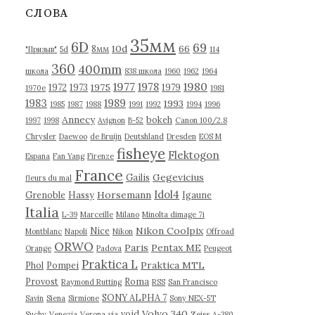
в
СЛОВА
ы
35мм
6D
69
10d
66
8мм
"Призыв"
5d
114
360
400mm
школа
838 школа
1960
1962
1964
1977
1980
1978
1975
1972
1973
1979
1970е
1981
1983
1989
1993
1985
1987
1988
1991
1992
1994
1996
Annecy
bokeh
1997
1998
Avignon
B-52
Canon 100/2.8
Chrysler
Daewoo
de Bruijn
Deutshland
Dresden
EOS M
fisheye
Flektogon
Espana
Fan Yang
Firenze
France
Gegevicius
Gailis
fleurs du mal
Idol4
Horsemann
Grenoble
Hassy
Igaune
Italia
L-39
Marceille
Milano
Minolta dimage 7i
Nikon Coolpix
Nice
Montblanc
Napoli
Nikon
Offroad
ORWO
Paris
Pentax ME
Orange
Padova
Peugeot
Praktica L
Praktica MTL
Phol
Pompei
Provost
Roma
Raymond Rutting
RSS
San Francisco
SONY ALPHA 7
Savin
Siena
Sirmione
Sony NEX-5T
Volvo 340
void
Suchy
Venezia
Verona
via
Zeiss
А-380