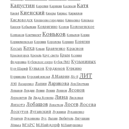
Капустин
Катя
Карелия
Карякин
Касимов
Киенский
Киев4
Кимры
Кирвас
Кириллов
Кисловодск
Клещеево городище
Клименко
Клязьма
Ковригино
Коломенское
Князев
Кобылкин
Козлов
Коньков
Колпаков
Континент
Копылов
Корин
Корягин
Корнилиевская
Коровин
Королева
Коршия
Коха
Краснов
Косых
Кравченко
Коцан
Крым
Красногорск
Кремль
Круг света
Ксения
Кузьминых
Федоровна
Кубенское озеро
Кубок ГМО
Кульков
Курдюмов
Куркино
Кул-Шариф
ЛИТ
Л.Маврин
Курникова
Курский вокзал
ЛА-8
Ларикова
Лапин
ЛЭП
Лазаренко
Лев Плоткин
Леонов
Леванов
Левдин
Левин
Ленин
Леннон
Лина
Лермонтов
Ли
Лида Ясенева
Лисковая
Лобашов
Лосев
Лосева
Лихотэ
Лопатков
Луганский
Лоскутов
Лужники
Лукашенко
Лукичев
Лукоянова
Лух
Лыхин
Любитель
Лягушкин
М'АРС
М.Найдорф
Лёнька
М.Павлушенко