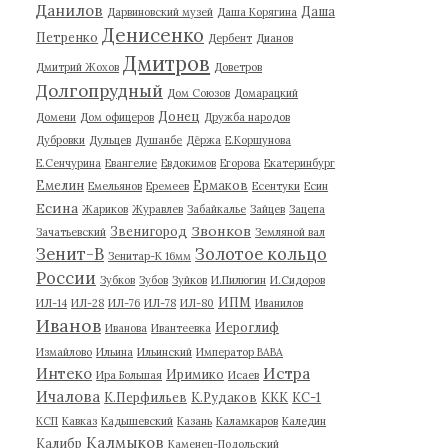
Данилов
Даша
Дарвиновский музей
Даша Корягина
Денисенко
Петренко
Дербент
Дианов
Дмитров
Дмитрий Жохов
Доветров
Долгопрудный
Дом Союзов
Домарацкий
Донец
Домени
Дом офицеров
Дружба народов
Дубровки
Дульцев
Душанбе
Дёржа
Е.Коршунова
Е.Сенчурина
Евангелие
Евдокимов
Егорова
Екатеринбург
Емелин
Ермаков
Емельянов
Еремеев
Есентуки
Есин
Есина
Жариков
Журавлев
Забайкалье
Зайцев
Зацепа
Звонков
Звенигород
Зачатьевский
Земляной вал
Зенит-В
Золотое кольцо
Зенитар-К 16мм
России
Зубков
Зубов
Зуйков
И.Пилюгин
И.Сидоров
ИПМ
ИЛ-14
ИЛ-28
ИЛ-76
ИЛ-78
ИЛ-80
Иванилов
Иванов
Иероглиф
Иванова
Ивантеевка
Измайлово
Ильина
Ильинский
Император ВАВА
Истра
Интеко
Иримико
Ира Большая
Исаев
Ичалова
К.Перфильев
К.Рудаков
ККК
КС-1
КСП
Кавказ
Кадышевский
Казань
Каламкаров
Каледин
Калмыков
Калибр
Каменец-Подольский