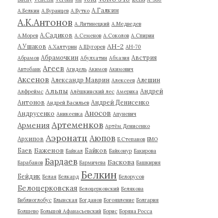
А.Галкин
А.Белкин
А.Буранцев
А.Бутко
А.К.Антонов
А.Литинецкий
А.Медведев
А.Садиков
А.Морев
А.Семенов
А.Соколов
А.Спирин
АН-2
А.Ушаков
А.Халтурин
А.Щугорев
АН-70
Абрамочкин
Австрия
Абрамов
Абулхатин
Абхазия
Агеев
Автобанк
Агидель
Акимов
Акимович
Аксенов
Александр Маврин
Алешин
Алексеев
Альпы
Андрей
Алфреймс
Алёшкинский лес
Америка
Антонов
Андрей Денисенко
Андрей Васильев
Аносов
Андрусенко
Аникеевка
Апуневич
Артеменков
Армения
Артём Денисенко
Аэронатц
Аюпов
Архипов
Б.Степанов
БМО
Баженов
Баев
Байков
Байкал
Байконур
Бакирова
Бардаев
Баскова
Барабанов
Бармичева
Башкирия
Белкин
Бейдик
Белая
Белкард
Белорусов
Белоцерковская
Белоцерковский
Белякова
Библиоглобус
Блынская
Богданов
Богоявление
Болгария
Болшево
Большой Афанасьевский
Борис
Боряна Росса