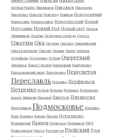
Никитский
Никитин
Никита Столпник
монастырь
Николаев
Никифоров
Николаева
Новодевичий
Николенко
Новатор
Новгород
Новиков
Новоспасский
Новый
Новокосино
Новороссийск
Новый год
Иерусалим
Новый свет
Носков
Овчинников
Огарёва
Огородная слобода
Одесса
Ожогин
Ока
Окулова
Олесько
Олимпийский
Ольга Карталова
Ольгово
Опарин
Орлов
Орлёнок
Очеретный
Остафьево
Остоженка
Остров
Ошевенск
Павел Соколов
Павелецкий
Павлушенко
Пересветов
Парамоновский овраг
Пархоменко
Переславль
Перфильев
Перловка
Петренко
Петров
Петрово
Петровск
Петровские
Плещеево
Пирогов
ворота
Пилюгин
Пименов
Подмосковье
Плохотников
Покровка
Путилково
Поля
Полянка
Попова
Пресня
Пьянов
Пушкинский
Пятигорск
Пятницкая
РЖД
Рдейский
Рдея
Развадовская
Ракета
Расторгуев