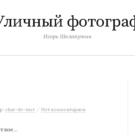
Уличный фотогра
Игорь Шелапутин
/
р:
chat-de-mer
Нет комментариев
углое…