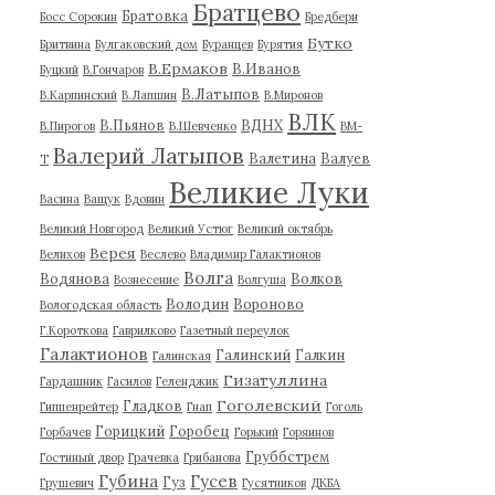
Братцево
Братовка
Босс Сорокин
Бредбери
Бутко
Бритвина
Булгаковский дом
Буранцев
Бурятия
В.Ермаков
В.Иванов
Буцкий
В.Гончаров
В.Латыпов
В.Карпинский
В.Лапшин
В.Миронов
ВЛК
В.Пьянов
ВДНХ
В.Пирогов
В.Шевченко
ВМ-
Валерий Латыпов
Валетина
Валуев
Т
Великие Луки
Васина
Ващук
Вдовин
Великий Новгород
Великий Устюг
Великий октябрь
Верея
Велихов
Веслево
Владимир Галактионов
Волга
Водянова
Волков
Вознесение
Волгуша
Володин
Вороново
Вологодская область
Г.Короткова
Гаврилково
Газетный переулок
Галактионов
Галинский
Галкин
Галинская
Гизатуллина
Гардашник
Гасилов
Геленджик
Гоголевский
Гладков
Гиппенрейтер
Гнап
Гоголь
Горицкий
Горобец
Горбачев
Горький
Горяинов
Груббстрем
Гостиный двор
Грачевка
Грибанова
Губина
Гусев
Гуз
Грушевич
Гусятников
ДКБА