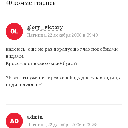
40 комментариев
а
ц
и
glory_victory
Пятница, 22 декабря 2006 в 09:49
я
п
надеюсь, еще не раз порадуешь глаз подобными
видами.
о
Кросс-пост в «мою мск» будет?
з
а
ЗЫ это ты уже не через «свободу доступа» ходил, а
индивидуально?
п
и
с
admin
я
Пятница, 22 декабря 2006 в 09:58