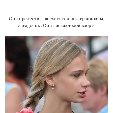
м
у
Они прелестны, восхитительны, грациозны,
загадочны. Они ласкают мой взор и