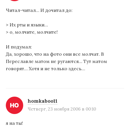
Читал-читал… И дочитал до:
> Их рты и языки…
> о, молчите, молчите!
И подумал:
Да, хорошо, что на фото они все молчат. В
Переславле матом не ругаются… Тут матом
говорят… Хотя и не только здесь…
homkaboo11
Четверг, 23 ноября 2006 в 00:10
я на ты!