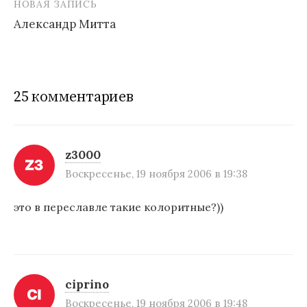
НОВАЯ ЗАПИСЬ
а
Александр Митта
в
и
г
25 комментариев
а
ц
и
z3000
Воскресенье, 19 ноября 2006 в 19:38
я
п
это в переславле такие колоритные?))
о
з
а
ciprino
п
Воскресенье, 19 ноября 2006 в 19:48