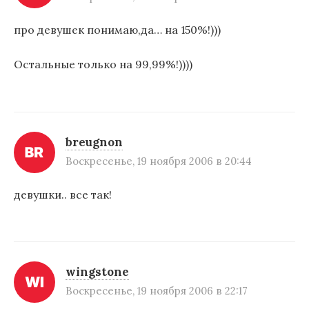
и
про девушек понимаю,да… на 150%!)))
с
я
Остальные только на 99,99%!))))
м
breugnon
Воскресенье, 19 ноября 2006 в 20:44
девушки.. все так!
wingstone
Воскресенье, 19 ноября 2006 в 22:17