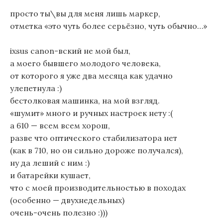
просто ты\вы для меня лишь маркер,
отметка «это чуть более серьёзно, чуть обычно…»
ixsus canon-вский не мой был,
а моего бывшего молодого человека,
от которого я уже два месяца как удачно
улепетнула :)
бестолковая машинка, на мой взгляд.
«шумит» много и ручных настроек нету :(
а 610 — всем всем хорош,
разве что оптического стабилизатора нет
(как в 710, но он сильно дороже получался),
ну да леший с ним :)
и батарейки кушает,
что с моей производительностью в походах
(особенно — двухнедельных)
очень-очень полезно :)))