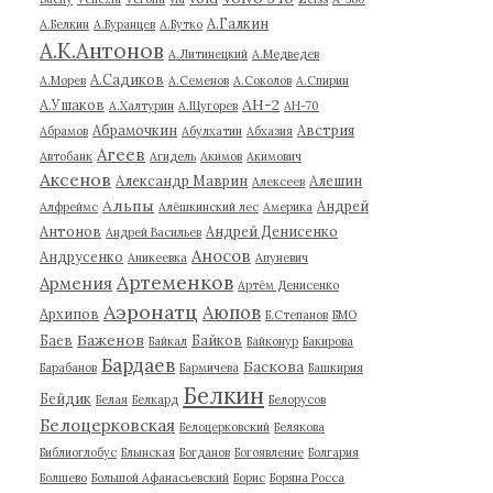
А.Галкин
А.Белкин
А.Буранцев
А.Бутко
А.К.Антонов
А.Литинецкий
А.Медведев
А.Садиков
А.Морев
А.Семенов
А.Соколов
А.Спирин
АН-2
А.Ушаков
А.Халтурин
А.Щугорев
АН-70
Абрамочкин
Австрия
Абрамов
Абулхатин
Абхазия
Агеев
Автобанк
Агидель
Акимов
Акимович
Аксенов
Александр Маврин
Алешин
Алексеев
Альпы
Андрей
Алфреймс
Алёшкинский лес
Америка
Антонов
Андрей Денисенко
Андрей Васильев
Аносов
Андрусенко
Аникеевка
Апуневич
Артеменков
Армения
Артём Денисенко
Аэронатц
Аюпов
Архипов
Б.Степанов
БМО
Баженов
Баев
Байков
Байкал
Байконур
Бакирова
Бардаев
Баскова
Барабанов
Бармичева
Башкирия
Белкин
Бейдик
Белая
Белкард
Белорусов
Белоцерковская
Белоцерковский
Белякова
Библиоглобус
Блынская
Богданов
Богоявление
Болгария
Болшево
Большой Афанасьевский
Борис
Боряна Росса