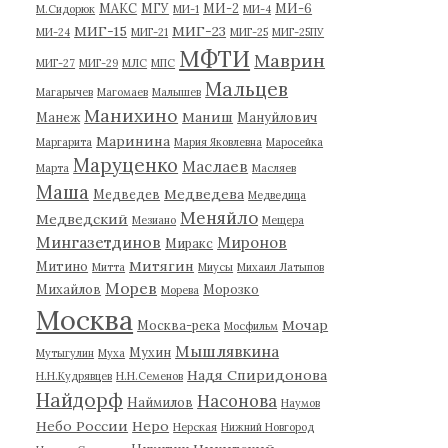
МАКС
МГУ
МИ-2
МИ-6
М.Сидорюк
МИ-1
МИ-4
МИГ-15
МИГ-23
МИ-24
МИГ-21
МИГ-25
МИГ-25ПУ
МФТИ
Маврин
МИГ-27
МИГ-29
МЛС
МПС
Мальцев
Магарычев
Магомаев
Малышев
Манихино
Маниш
Манеж
Мануйлович
Маринина
Маргарита
Мария Яковлевна
Маросейка
Маруценко
Маслаев
Марта
Масляев
Маша
Медведева
Медведев
Медведица
Меняйло
Медведский
Мезиано
Мещера
Мингазетдинов
Миронов
Миракс
Митягин
Митино
Митта
Миусы
Михаил Латыпов
Морев
Михайлов
Морозко
Морева
Москва
Мочар
Москва-река
Мосфильм
Мышлявкина
Мухин
Мутыгулин
Муха
Надя Спиридонова
Н.Н.Кудрявцев
Н.Н.Семенов
Найдорф
Насонова
Наймилов
Наумов
Небо России
Неро
Нерская
Нижний Новгород