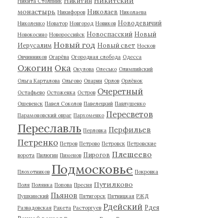
Никитский
Никитин
Никита Столпник
монастырь
Николаев
Никифоров
Николаева
Новодевичий
Николенко
Новатор
Новгород
Новиков
Новоспасский
Новый
Новокосино
Новороссийск
Новый год
Иерусалим
Новый свет
Носков
Овчинников
Огарёва
Огородная слобода
Одесса
Ожогин
Ока
Окулова
Олесько
Олимпийский
Ольга Карталова
Ольгово
Опарин
Орлов
Орлёнок
Очеретный
Остафьево
Остоженка
Остров
Ошевенск
Павел Соколов
Павелецкий
Павлушенко
Пересветов
Парамоновский овраг
Пархоменко
Переславль
Перфильев
Перловка
Петренко
Петров
Петрово
Петровск
Петровские
Плещеево
Пирогов
ворота
Пилюгин
Пименов
Подмосковье
Плохотников
Покровка
Путилково
Поля
Полянка
Попова
Пресня
Пьянов
Пушкинский
Пятигорск
Пятницкая
РЖД
Рдейский
Рдея
Развадовская
Ракета
Расторгуев