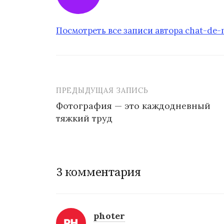
Посмотреть все записи автора chat-de
ПРЕДЫДУЩАЯ ЗАПИСЬ
Фотография — это каждодневный
тяжкий труд
Н
а
в
3 комментария
и
г
photer
а