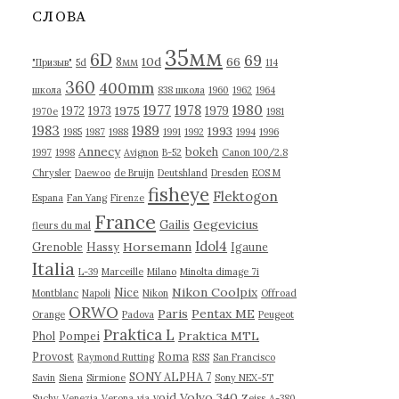
в
СЛОВА
ы
35мм
6D
69
10d
66
8мм
"Призыв"
5d
114
360
400mm
школа
838 школа
1960
1962
1964
1977
1980
1978
1975
1972
1973
1979
1970е
1981
1983
1989
1993
1985
1987
1988
1991
1992
1994
1996
Annecy
bokeh
1997
1998
Avignon
B-52
Canon 100/2.8
Chrysler
Daewoo
de Bruijn
Deutshland
Dresden
EOS M
fisheye
Flektogon
Espana
Fan Yang
Firenze
France
Gegevicius
Gailis
fleurs du mal
Idol4
Horsemann
Grenoble
Hassy
Igaune
Italia
L-39
Marceille
Milano
Minolta dimage 7i
Nikon Coolpix
Nice
Montblanc
Napoli
Nikon
Offroad
ORWO
Paris
Pentax ME
Orange
Padova
Peugeot
Praktica L
Praktica MTL
Phol
Pompei
Provost
Roma
Raymond Rutting
RSS
San Francisco
SONY ALPHA 7
Savin
Siena
Sirmione
Sony NEX-5T
Volvo 340
void
Suchy
Venezia
Verona
via
Zeiss
А-380