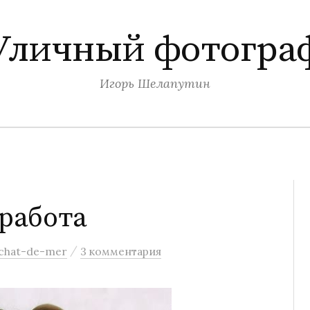
Уличный фотогра
Игорь Шелапутин
 работа
/
chat-de-mer
3 комментария