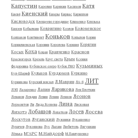
Капустин
Катя
Карелия
Карякин
Касимов
Киенский
Киев4
Кимры
Кирвас
Кириллов
Кисловодск
Клещеево городище
Клименко
Клязьма
Ковригино
Коломенское
Князев
Кобылкин
Козлов
Коньков
Колпаков
Континент
Копылов
Корин
Корягин
Корнилиевская
Коровин
Королева
Коршия
Коха
Краснов
Косых
Кравченко
Коцан
Крым
Красногорск
Кремль
Круг света
Ксения
Кузьминых
Федоровна
Кубенское озеро
Кубок ГМО
Кульков
Курдюмов
Куркино
Кул-Шариф
ЛИТ
Л.Маврин
Курникова
Курский вокзал
ЛА-8
Ларикова
Лапин
ЛЭП
Лазаренко
Лев Плоткин
Леонов
Леванов
Левдин
Левин
Ленин
Леннон
Лина
Лермонтов
Ли
Лида Ясенева
Лисковая
Лобашов
Лосев
Лосева
Лихотэ
Лопатков
Луганский
Лоскутов
Лужники
Лукашенко
Лукичев
Лукоянова
Лух
Лыхин
Любитель
Лягушкин
М'АРС
М.Найдорф
Лёнька
М.Павлушенко