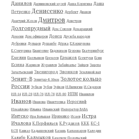
Данилов
Даша
Дарвиновский музей
Даша Корягина
Денисенко
Петренко
Дербент
Дианов
Дмитров
Дмитрий Жохов
Доветров
Долгопрудный
Дом Союзов
Домарацкий
Донец
Домени
Дом офицеров
Дружба народов
Дубровки
Дульцев
Душанбе
Дёржа
Е.Коршунова
Е.Сенчурина
Евангелие
Евдокимов
Егорова
Екатеринбург
Емелин
Ермаков
Емельянов
Еремеев
Есентуки
Есин
Есина
Жариков
Журавлев
Забайкалье
Зайцев
Зацепа
Звонков
Звенигород
Зачатьевский
Земляной вал
Зенит-В
Золотое кольцо
Зенитар-К 16мм
России
Зубков
Зубов
Зуйков
И.Пилюгин
И.Сидоров
ИПМ
ИЛ-14
ИЛ-28
ИЛ-76
ИЛ-78
ИЛ-80
Иванилов
Иванов
Иероглиф
Иванова
Ивантеевка
Измайлово
Ильина
Ильинский
Император ВАВА
Истра
Интеко
Иримико
Ира Большая
Исаев
Ичалова
К.Перфильев
К.Рудаков
ККК
КС-1
КСП
Кавказ
Кадышевский
Казань
Каламкаров
Каледин
Калмыков
Калибр
Каменец-Подольский