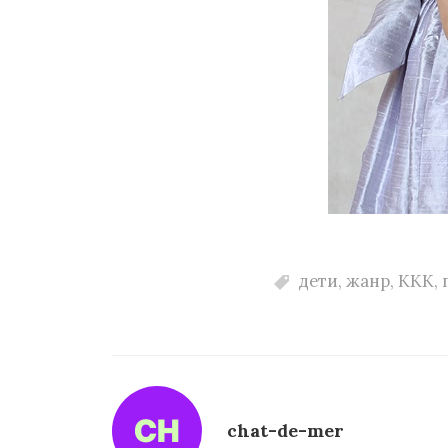
дети
,
жанр
,
ККК
,
chat-de-mer