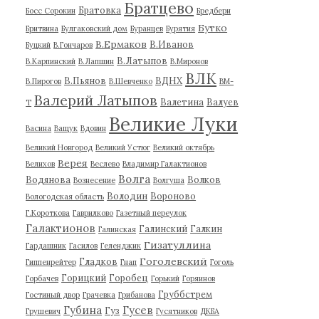
Братцево
Братовка
Босс Сорокин
Бредбери
Бутко
Бритвина
Булгаковский дом
Буранцев
Бурятия
В.Ермаков
В.Иванов
Буцкий
В.Гончаров
В.Латыпов
В.Карпинский
В.Лапшин
В.Миронов
ВЛК
В.Пьянов
ВДНХ
В.Пирогов
В.Шевченко
ВМ-
Валерий Латыпов
Валетина
Валуев
Т
Великие Луки
Васина
Ващук
Вдовин
Великий Новгород
Великий Устюг
Великий октябрь
Верея
Велихов
Веслево
Владимир Галактионов
Волга
Водянова
Волков
Вознесение
Волгуша
Володин
Вороново
Вологодская область
Г.Короткова
Гаврилково
Газетный переулок
Галактионов
Галинский
Галкин
Галинская
Гизатуллина
Гардашник
Гасилов
Геленджик
Гоголевский
Гладков
Гиппенрейтер
Гнап
Гоголь
Горицкий
Горобец
Горбачев
Горький
Горяинов
Груббстрем
Гостиный двор
Грачевка
Грибанова
Губина
Гусев
Гуз
Грушевич
Гусятников
ДКБА