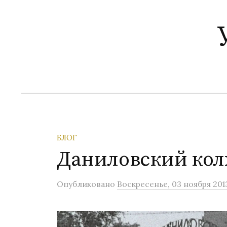
П
е
р
е
й
т
и
к
с
о
БЛОГ
д
Даниловский кол
е
р
Опубликовано
Воскресенье, 03 ноября 201
ж
и
м