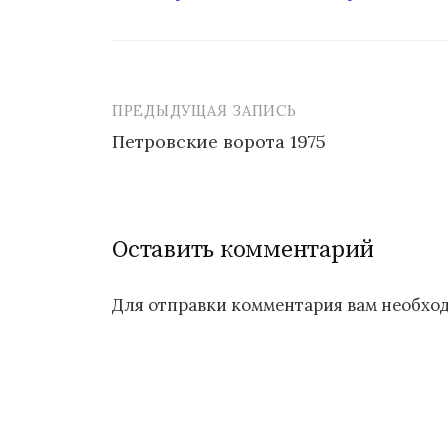
ПРЕДЫДУЩАЯ ЗАПИСЬ
Петровские ворота 1975
Н
а
Оставить комментарий
в
и
Для отправки комментария вам необх
г
а
ц