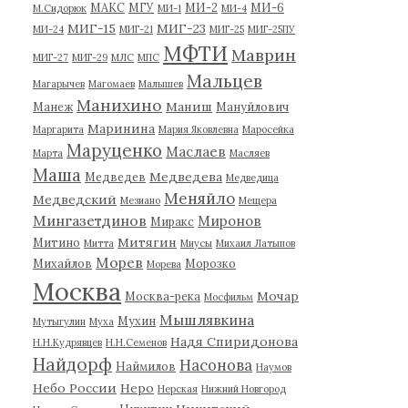
МАКС
МГУ
МИ-2
МИ-6
М.Сидорюк
МИ-1
МИ-4
МИГ-15
МИГ-23
МИ-24
МИГ-21
МИГ-25
МИГ-25ПУ
МФТИ
Маврин
МИГ-27
МИГ-29
МЛС
МПС
Мальцев
Магарычев
Магомаев
Малышев
Манихино
Маниш
Манеж
Мануйлович
Маринина
Маргарита
Мария Яковлевна
Маросейка
Маруценко
Маслаев
Марта
Масляев
Маша
Медведева
Медведев
Медведица
Меняйло
Медведский
Мезиано
Мещера
Мингазетдинов
Миронов
Миракс
Митягин
Митино
Митта
Миусы
Михаил Латыпов
Морев
Михайлов
Морозко
Морева
Москва
Мочар
Москва-река
Мосфильм
Мышлявкина
Мухин
Мутыгулин
Муха
Надя Спиридонова
Н.Н.Кудрявцев
Н.Н.Семенов
Найдорф
Насонова
Наймилов
Наумов
Небо России
Неро
Нерская
Нижний Новгород