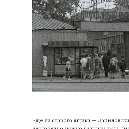
о
м
у
Ещё из старого ящика — Даниловски
Бесконечно можно разглядывать лиц