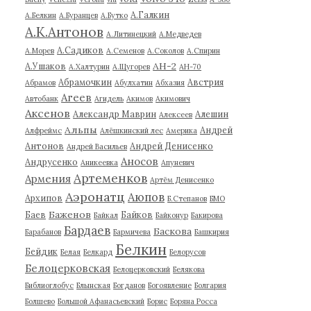
А.Галкин
А.Белкин
А.Буранцев
А.Бутко
А.К.Антонов
А.Литинецкий
А.Медведев
А.Садиков
А.Морев
А.Семенов
А.Соколов
А.Спирин
АН-2
А.Ушаков
А.Халтурин
А.Щугорев
АН-70
Абрамочкин
Австрия
Абрамов
Абулхатин
Абхазия
Агеев
Автобанк
Агидель
Акимов
Акимович
Аксенов
Александр Маврин
Алешин
Алексеев
Альпы
Андрей
Алфреймс
Алёшкинский лес
Америка
Антонов
Андрей Денисенко
Андрей Васильев
Аносов
Андрусенко
Аникеевка
Апуневич
Артеменков
Армения
Артём Денисенко
Аэронатц
Аюпов
Архипов
Б.Степанов
БМО
Баженов
Баев
Байков
Байкал
Байконур
Бакирова
Бардаев
Баскова
Барабанов
Бармичева
Башкирия
Белкин
Бейдик
Белая
Белкард
Белорусов
Белоцерковская
Белоцерковский
Белякова
Библиоглобус
Блынская
Богданов
Богоявление
Болгария
Болшево
Большой Афанасьевский
Борис
Боряна Росса