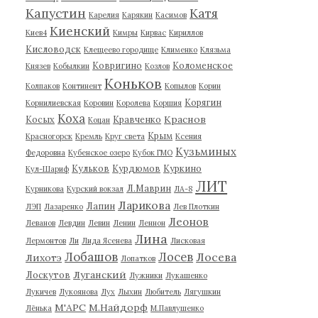
Капустин
Катя
Карелия
Карякин
Касимов
Киенский
Киев4
Кимры
Кирвас
Кириллов
Кисловодск
Клещеево городище
Клименко
Клязьма
Ковригино
Коломенское
Князев
Кобылкин
Козлов
Коньков
Колпаков
Континент
Копылов
Корин
Корягин
Корнилиевская
Коровин
Королева
Коршия
Коха
Краснов
Косых
Кравченко
Коцан
Крым
Красногорск
Кремль
Круг света
Ксения
Кузьминых
Федоровна
Кубенское озеро
Кубок ГМО
Кульков
Курдюмов
Куркино
Кул-Шариф
ЛИТ
Л.Маврин
Курникова
Курский вокзал
ЛА-8
Ларикова
Лапин
ЛЭП
Лазаренко
Лев Плоткин
Леонов
Леванов
Левдин
Левин
Ленин
Леннон
Лина
Лермонтов
Ли
Лида Ясенева
Лисковая
Лобашов
Лосев
Лосева
Лихотэ
Лопатков
Луганский
Лоскутов
Лужники
Лукашенко
Лукичев
Лукоянова
Лух
Лыхин
Любитель
Лягушкин
М'АРС
М.Найдорф
Лёнька
М.Павлушенко