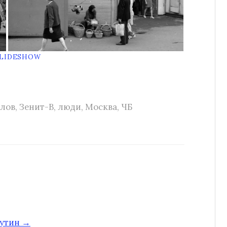
SLIDESHOW
лов
,
Зенит-В
,
люди
,
Москва
,
ЧБ
путин →