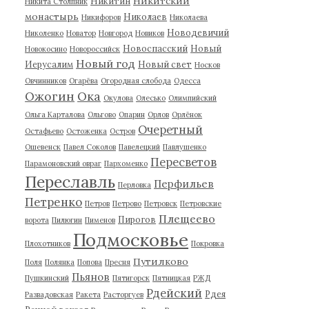
Никитский
Никитин
Никита Столпник
монастырь
Николаев
Никифоров
Николаева
Новодевичий
Николенко
Новатор
Новгород
Новиков
Новоспасский
Новый
Новокосино
Новороссийск
Новый год
Иерусалим
Новый свет
Носков
Овчинников
Огарёва
Огородная слобода
Одесса
Ожогин
Ока
Окулова
Олесько
Олимпийский
Ольга Карталова
Ольгово
Опарин
Орлов
Орлёнок
Очеретный
Остафьево
Остоженка
Остров
Ошевенск
Павел Соколов
Павелецкий
Павлушенко
Пересветов
Парамоновский овраг
Пархоменко
Переславль
Перфильев
Перловка
Петренко
Петров
Петрово
Петровск
Петровские
Плещеево
Пирогов
ворота
Пилюгин
Пименов
Подмосковье
Плохотников
Покровка
Путилково
Поля
Полянка
Попова
Пресня
Пьянов
Пушкинский
Пятигорск
Пятницкая
РЖД
Рдейский
Рдея
Развадовская
Ракета
Расторгуев