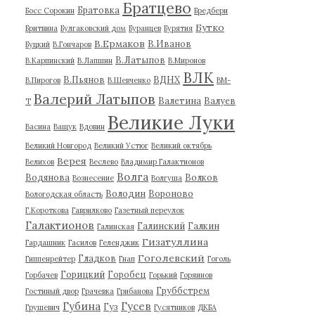
Братцево
Братовка
Босс Сорокин
Бредбери
Бутко
Бритвина
Булгаковский дом
Буранцев
Бурятия
В.Ермаков
В.Иванов
Буцкий
В.Гончаров
В.Латыпов
В.Карпинский
В.Лапшин
В.Миронов
ВЛК
В.Пьянов
ВДНХ
В.Пирогов
В.Шевченко
ВМ-
Валерий Латыпов
Валетина
Валуев
Т
Великие Луки
Васина
Ващук
Вдовин
Великий Новгород
Великий Устюг
Великий октябрь
Верея
Велихов
Веслево
Владимир Галактионов
Волга
Водянова
Волков
Вознесение
Волгуша
Володин
Вороново
Вологодская область
Г.Короткова
Гаврилково
Газетный переулок
Галактионов
Галинский
Галкин
Галинская
Гизатуллина
Гардашник
Гасилов
Геленджик
Гоголевский
Гладков
Гиппенрейтер
Гнап
Гоголь
Горицкий
Горобец
Горбачев
Горький
Горяинов
Груббстрем
Гостиный двор
Грачевка
Грибанова
Губина
Гусев
Гуз
Грушевич
Гусятников
ДКБА