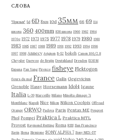
в
СЛОВА
ы
35мм
6D
69
10d
66
8мм
"Призыв"
5d
114
360
400mm
школа
838 школа
1960
1962
1964
1977
1980
1978
1975
1972
1973
1979
1970е
1981
1983
1989
1993
1985
1987
1988
1991
1992
1994
1996
Annecy
bokeh
1997
1998
Avignon
B-52
Canon 100/2.8
Chrysler
Daewoo
de Bruijn
Deutshland
Dresden
EOS M
fisheye
Flektogon
Espana
Fan Yang
Firenze
France
Gegevicius
Gailis
fleurs du mal
Idol4
Horsemann
Grenoble
Hassy
Igaune
Italia
L-39
Marceille
Milano
Minolta dimage 7i
Nikon Coolpix
Nice
Montblanc
Napoli
Nikon
Offroad
ORWO
Paris
Pentax ME
Orange
Padova
Peugeot
Praktica L
Praktica MTL
Phol
Pompei
Provost
Roma
Raymond Rutting
RSS
San Francisco
SONY ALPHA 7
Savin
Siena
Sirmione
Sony NEX-5T
Volvo 340
void
Suchy
Venezia
Verona
via
Zeiss
А-380