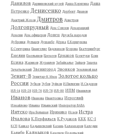
Данилов
Даша
Дарвиновский музей
Даша Корягина
Денисенко
Петренко
Дербент
Дианов
Дмитров
Дмитрий Жохов
Доветров
Долгопрудный
Дом Союзов
Домарацкий
Донец
Домени
Дом офицеров
Дружба народов
Дубровки
Дульцев
Душанбе
Дёржа
Е.Коршунова
Е.Сенчурина
Евангелие
Евдокимов
Егорова
Екатеринбург
Емелин
Ермаков
Емельянов
Еремеев
Есентуки
Есин
Есина
Жариков
Журавлев
Забайкалье
Зайцев
Зацепа
Звонков
Звенигород
Зачатьевский
Земляной вал
Зенит-В
Золотое кольцо
Зенитар-К 16мм
России
Зубков
Зубов
Зуйков
И.Пилюгин
И.Сидоров
ИПМ
ИЛ-14
ИЛ-28
ИЛ-76
ИЛ-78
ИЛ-80
Иванилов
Иванов
Иероглиф
Иванова
Ивантеевка
Измайлово
Ильина
Ильинский
Император ВАВА
Истра
Интеко
Иримико
Ира Большая
Исаев
Ичалова
К.Перфильев
К.Рудаков
ККК
КС-1
КСП
Кавказ
Кадышевский
Казань
Каламкаров
Каледин
Калмыков
Калибр
Каменец-Подольский