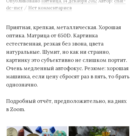
Опубликовано
Пятница, 14 декабря 2012
Автор:
chat-
м
/
de-mer
Нет комментариев
у
Приятная, крепкая, металлическая. Хорошая
оптика. Матрица от 650D. Картинка
естественная, резкая без звона, цвета
натуральные. Шумит, но как ни странно,
картинку это субъективно не слишком портит.
Очень медленный автофокус. Резюме: хорошая
машинка, если цену сбросят раз в пять, то брать
однозначно.
Подробный отчёт, предположительно, на днях
в Zoom.