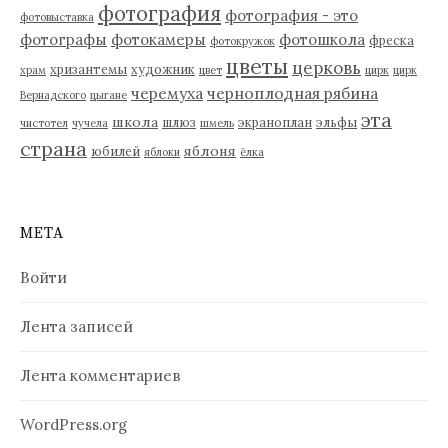
фотография
фотография - это
фотовыставка
фотографы
фотокамеры
фотошкола
фреска
фотокружок
цветы
церковь
хризантемы
художник
храм
цвет
цирк
цирк
черемуха
черноплодная рябина
Вернадского
цыгане
эта
школа
шлюз
экраноплан
эльфы
чистотел
чучела
шмель
страна
яблоня
юбилей
яблоки
ёлка
МЕТА
Войти
Лента записей
Лента комментариев
WordPress.org