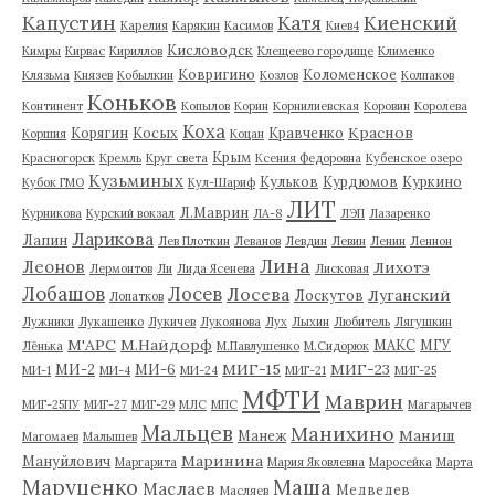
Капустин
Катя
Киенский
Карелия
Карякин
Касимов
Киев4
Кисловодск
Кимры
Кирвас
Кириллов
Клещеево городище
Клименко
Ковригино
Коломенское
Клязьма
Князев
Кобылкин
Козлов
Колпаков
Коньков
Континент
Копылов
Корин
Корнилиевская
Коровин
Королева
Коха
Краснов
Корягин
Косых
Кравченко
Коршия
Коцан
Крым
Красногорск
Кремль
Круг света
Ксения Федоровна
Кубенское озеро
Кузьминых
Кульков
Курдюмов
Куркино
Кубок ГМО
Кул-Шариф
ЛИТ
Л.Маврин
Курникова
Курский вокзал
ЛА-8
ЛЭП
Лазаренко
Ларикова
Лапин
Лев Плоткин
Леванов
Левдин
Левин
Ленин
Леннон
Лина
Леонов
Лихотэ
Лермонтов
Ли
Лида Ясенева
Лисковая
Лобашов
Лосев
Лосева
Луганский
Лоскутов
Лопатков
Лужники
Лукашенко
Лукичев
Лукоянова
Лух
Лыхин
Любитель
Лягушкин
М'АРС
М.Найдорф
МАКС
МГУ
Лёнька
М.Павлушенко
М.Сидорюк
МИГ-15
МИГ-23
МИ-2
МИ-6
МИ-1
МИ-4
МИ-24
МИГ-21
МИГ-25
МФТИ
Маврин
МИГ-25ПУ
МИГ-27
МИГ-29
МЛС
МПС
Магарычев
Мальцев
Манихино
Маниш
Манеж
Магомаев
Малышев
Маринина
Мануйлович
Маргарита
Мария Яковлевна
Маросейка
Марта
Маруценко
Маша
Маслаев
Медведев
Масляев