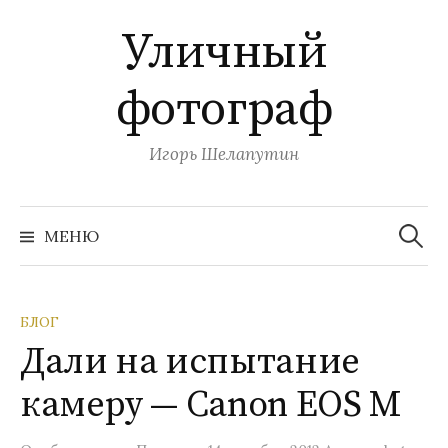
П
Уличный
е
р
фотограф
е
й
т
Игорь Шелапутин
и
к
Н
с
а
МЕНЮ
й
о
т
и
д
:
е
БЛОГ
р
Дали на испытание
ж
и
камеру — Canon EOS M
м
о