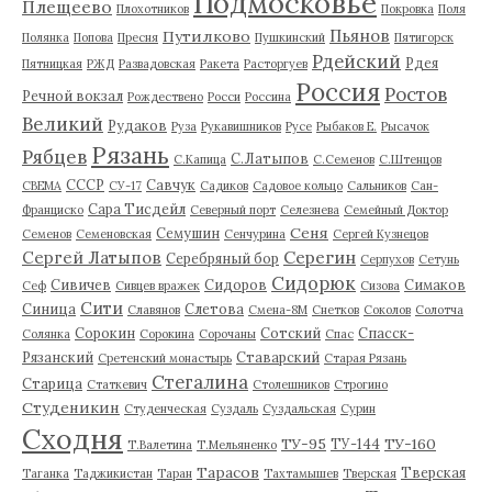
Подмосковье
Плещеево
Плохотников
Покровка
Поля
Пьянов
Путилково
Полянка
Попова
Пресня
Пушкинский
Пятигорск
Рдейский
Рдея
Пятницкая
РЖД
Развадовская
Ракета
Расторгуев
Россия
Ростов
Речной вокзал
Рождествено
Росси
Россина
Великий
Рудаков
Руза
Рукавишников
Русе
Рыбаков Е.
Рысачок
Рязань
Рябцев
С.Латыпов
С.Капица
С.Семенов
С.Штенцов
СССР
Савчук
СВЕМА
СУ-17
Садиков
Садовое кольцо
Сальников
Сан-
Сара Тисдейл
Франциско
Северный порт
Селезнева
Семейный Доктор
Сеня
Семушин
Семенов
Семеновская
Сенчурина
Сергей Кузнецов
Серегин
Сергей Латыпов
Серебряный бор
Серпухов
Сетунь
Сидорюк
Сивичев
Сидоров
Симаков
Сеф
Сивцев вражек
Сизова
Сити
Синица
Слетова
Славянов
Смена-8М
Снетков
Соколов
Солотча
Сорокин
Сотский
Спасск-
Солянка
Сорокина
Сорочаны
Спас
Рязанский
Ставарский
Сретенский монастырь
Старая Рязань
Стегалина
Старица
Статкевич
Столешников
Строгино
Студеникин
Студенческая
Суздаль
Суздальская
Сурин
Сходня
ТУ-95
ТУ-160
ТУ-144
Т.Валетина
Т.Мельяненко
Тарасов
Тверская
Таганка
Таджикистан
Таран
Тахтамышев
Тверская