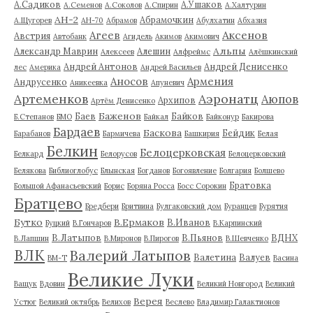
А.Садиков
А.Ушаков
А.Семенов
А.Соколов
А.Спирин
А.Халтурин
АН-2
Абрамочкин
А.Щугорев
АН-70
Абрамов
Абулхатин
Абхазия
Аксенов
Агеев
Австрия
Автобанк
Агидель
Акимов
Акимович
Альпы
Александр Маврин
Алешин
Алексеев
Алфреймс
Алёшкинский
Андрей Антонов
Андрей Денисенко
лес
Америка
Андрей Васильев
Аносов
Армения
Андрусенко
Аникеевка
Апуневич
Артеменков
Аэронатц
Аюпов
Архипов
Артём Денисенко
Баженов
Баев
Байков
Б.Степанов
БМО
Байкал
Байконур
Бакирова
Бардаев
Баскова
Бейдик
Барабанов
Бармичева
Башкирия
Белая
Белкин
Белоцерковская
Белкард
Белорусов
Белоцерковский
Белякова
Библиоглобус
Блынская
Богданов
Богоявление
Болгария
Болшево
Братовка
Большой Афанасьевский
Борис
Боряна Росса
Босс Сорокин
Братцево
Бредбери
Бритвина
Булгаковский дом
Буранцев
Бурятия
Бутко
В.Ермаков
В.Иванов
Буцкий
В.Гончаров
В.Карпинский
В.Латыпов
В.Пьянов
ВДНХ
В.Лапшин
В.Миронов
В.Пирогов
В.Шевченко
ВЛК
Валерий Латыпов
Валетина
Валуев
ВМ-Т
Васина
Великие Луки
Ващук
Вдовин
Великий Новгород
Великий
Верея
Устюг
Великий октябрь
Велихов
Веслево
Владимир Галактионов