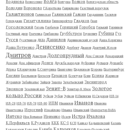
Волга
Водянова
Волков
Вознесение
Волгуша
Вологодская область
Володин
Вороново
Г.Короткова
Гаврилково
Газетный переулок
Галактионов
Галинский
Галкин
Галинская
Гардашник
Гасилов
Гизатуллина
Гладков
Геленджик
Гиппенрейтер
Гнап
Гоголевский
Горицкий
Горобец
Гоголь
Горбачев
Горький
Горяинов
Губина
Груббстрем
Гуз
Гостиный двор
Грачевка
Грибанова
Грушевич
Гусев
Данилов
Гусятников
ДКБА
Дарвиновский музей
Даша Корягина
Денисенко
Даша Петренко
Дербент
Дианов
Дмитрий Жохов
Дмитров
Долгопрудный
Доветров
Дом Союзов
Домарацкий
Донец
Домени
Дом офицеров
Дружба народов
Дубровки
Дульцев
Душанбе
Дёржа
Е.Коршунова
Е.Сенчурина
Евангелие
Евдокимов
Егорова
Екатеринбург
Есина
Емелин
Ермаков
Емельянов
Еремеев
Есентуки
Есин
Жариков
Звенигород
Журавлев
Забайкалье
Зайцев
Зацепа
Зачатьевский
Зенит-В
Золотое
Звонков
Земляной вал
Зенитар-К 16мм
кольцо России
Зубков
Зубов
Зуйков
И.Пилюгин
И.Сидоров
ИЛ-14
Иванов
ИПМ
ИЛ-28
ИЛ-76
ИЛ-78
ИЛ-80
Иванилов
Иванова
Иероглиф
Ивантеевка
Измайлово
Ильина
Ильинский
Император ВАВА
Истра
Интеко
Ичалова
Иримико
Ира Большая
Исаев
К.Перфильев
К.Рудаков
ККК
КС-1
КСП
Кавказ
Кадышевский
Казань
Калмыков
Калибр
Каламкаров
Каледин
Каменец-Подольский