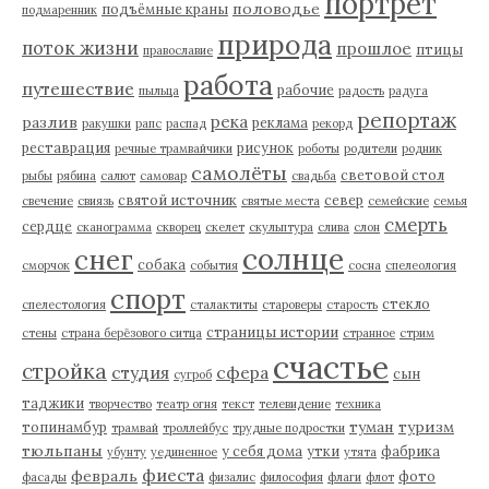
портрет
половодье
подъёмные краны
подмаренник
природа
поток жизни
прошлое
птицы
православие
работа
путешествие
рабочие
пыльца
радость
радуга
репортаж
река
разлив
реклама
ракушки
рапс
распад
рекорд
реставрация
рисунок
речные трамвайчики
роботы
родители
родник
самолёты
световой стол
рыбы
рябина
салют
самовар
свадьба
святой источник
север
свечение
свиязь
святые места
семейские
семья
смерть
сердце
сканограмма
скворец
скелет
скульптура
слива
слон
солнце
снег
собака
сморчок
события
сосна
спелеология
спорт
стекло
спелестология
сталактиты
староверы
старость
страницы истории
стены
страна берёзового ситца
странное
стрим
счастье
стройка
студия
сфера
сын
сугроб
таджики
творчество
театр огня
текст
телевидение
техника
туман
туризм
топинамбур
трамвай
троллейбус
трудные подростки
тюльпаны
у себя дома
утки
фабрика
убунту
уединенное
утята
фиеста
февраль
фото
фасады
физалис
философия
флаги
флот