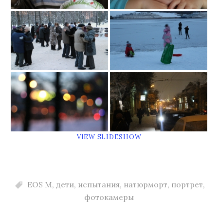
VIEW SLIDESHOW
EOS M
,
дети
,
испытания
,
натюрморт
,
портрет
,
фотокамеры