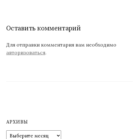
и
г
а
Оставить комментарий
ц
Для отправки комментария вам необходимо
и
авторизоваться
.
я
п
о
з
а
п
АРХИВЫ
и
А
с