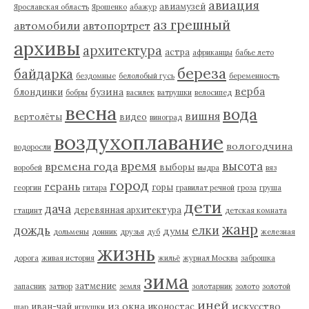
авиация
авиамузей
Ярославская область
Ярошенко
абажур
аз грешный
автомобили
автопортрет
архивы
архитектура
астра
африканцы
бабье лето
береза
байдарка
бездомные
белолобый гусь
беременность
верба
бузина
блондинки
бобры
василек
ватрушки
велосипед
весна
вода
вишня
вертолёты
видео
виноград
воздухоплавание
вологодчина
водоросли
время
высота
времена года
выборы
воробей
выдра
вяз
город
герань
горы
георгин
гитара
гравилат речной
гроза
груша
дети
дача
деревянная архитектура
гтацинт
детская комната
жанр
дождь
елки
думы
дольмены
донник
друзья
дуб
железная
жизнь
дорога
живая история
жильё
журнал Москва
заброшка
зима
затмение
запасник
затвор
земля
золотарник
золото
золотой
иней
из окна
искусство
иван-чай
иконостас
шар
игрушки