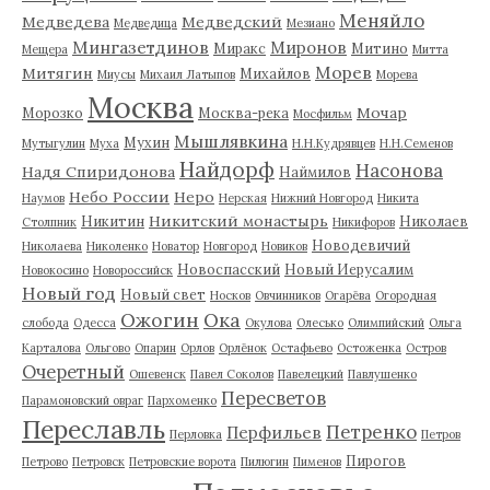
Меняйло
Медведева
Медведский
Медведица
Мезиано
Мингазетдинов
Миронов
Миракс
Митино
Мещера
Митта
Морев
Митягин
Михайлов
Миусы
Михаил Латыпов
Морева
Москва
Мочар
Морозко
Москва-река
Мосфильм
Мышлявкина
Мухин
Мутыгулин
Муха
Н.Н.Кудрявцев
Н.Н.Семенов
Найдорф
Насонова
Надя Спиридонова
Наймилов
Небо России
Неро
Наумов
Нерская
Нижний Новгород
Никита
Никитский монастырь
Никитин
Николаев
Столпник
Никифоров
Новодевичий
Николаева
Николенко
Новатор
Новгород
Новиков
Новоспасский
Новый Иерусалим
Новокосино
Новороссийск
Новый год
Новый свет
Носков
Овчинников
Огарёва
Огородная
Ожогин
Ока
слобода
Одесса
Окулова
Олесько
Олимпийский
Ольга
Карталова
Ольгово
Опарин
Орлов
Орлёнок
Остафьево
Остоженка
Остров
Очеретный
Ошевенск
Павел Соколов
Павелецкий
Павлушенко
Пересветов
Парамоновский овраг
Пархоменко
Переславль
Петренко
Перфильев
Перловка
Петров
Пирогов
Петрово
Петровск
Петровские ворота
Пилюгин
Пименов