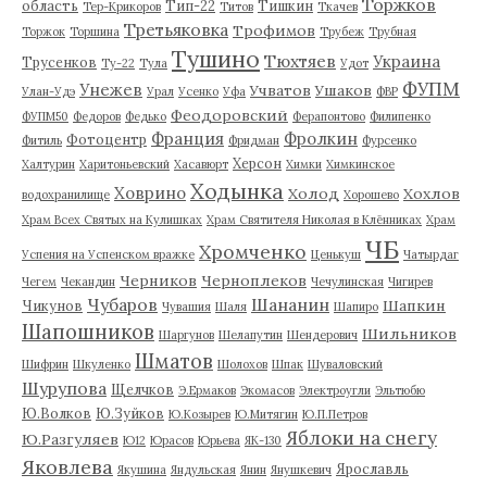
Торжков
область
Тип-22
Тишкин
Тер-Крикоров
Титов
Ткачев
Третьяковка
Трофимов
Торжок
Торшина
Трубеж
Трубная
Тушино
Тюхтяев
Украина
Трусенков
Ту-22
Тула
Удот
ФУПМ
Унежев
Учватов
Ушаков
Улан-Удэ
Урал
Усенко
Уфа
ФВР
Феодоровский
ФУПМ50
Федоров
Федько
Ферапонтово
Филипенко
Франция
Фролкин
Фотоцентр
Фитиль
Фридман
Фурсенко
Херсон
Халтурин
Харитоньевский
Хасавюрт
Химки
Химкинское
Ходынка
Ховрино
Холод
Хохлов
водохранилище
Хорошево
Храм Всех Святых на Кулишках
Храм Святителя Николая в Клённиках
Храм
ЧБ
Хромченко
Успения на Успенском вражке
Ценькуш
Чатырдаг
Черников
Черноплеков
Чегем
Чекандин
Чечулинская
Чигирев
Чубаров
Шананин
Шапкин
Чикунов
Чувашия
Шаля
Шапиро
Шапошников
Шильников
Шаргунов
Шелапутин
Шендерович
Шматов
Шифрин
Шкуленко
Шолохов
Шпак
Шуваловский
Шурупова
Щелчков
Э.Ермаков
Экомасов
Электроугли
Эльтюбю
Ю.Волков
Ю.Зуйков
Ю.Козырев
Ю.Митягин
Ю.П.Петров
Яблоки на снегу
Ю.Разгуляев
Ю12
Юрасов
Юрьева
ЯК-130
Яковлева
Ярославль
Якушина
Яндульская
Янин
Янушкевич