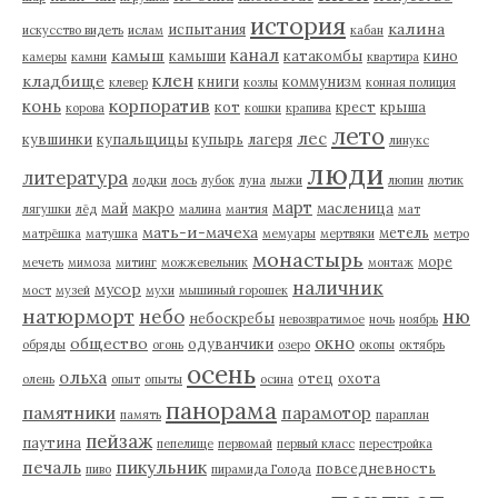
история
калина
испытания
искусство видеть
ислам
кабан
канал
камыш
камыши
катакомбы
кино
камеры
камни
квартира
клен
кладбище
книги
коммунизм
клевер
козлы
конная полиция
корпоратив
конь
кот
крест
крыша
корова
кошки
крапива
лето
лес
кувшинки
купальщицы
купырь
лагеря
линукс
люди
литература
лодки
лось
лубок
луна
лыжи
люпин
лютик
март
май
макро
масленица
лягушки
лёд
малина
мантия
мат
мать-и-мачеха
метель
матрёшка
матушка
мемуары
мертвяки
метро
монастырь
море
мечеть
мимоза
митинг
можжевельник
монтаж
наличник
мусор
мост
музей
мухи
мышиный горошек
натюрморт
небо
ню
небоскребы
невозвратимое
ночь
ноябрь
окно
общество
одуванчики
обряды
огонь
озеро
окопы
октябрь
осень
ольха
отец
охота
олень
опыт
опыты
осина
панорама
памятники
парамотор
память
параплан
пейзаж
паутина
пепелище
первомай
первый класс
перестройка
пикульник
печаль
повседневность
пиво
пирамида Голода