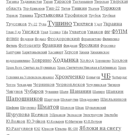
Тарасов
Тверская
Таганка
Таджикистан
Таран
Тахтамышев
Тверская
Торжков
область
Тип-22
Тишкин
Тер-Крикоров
Титов
Ткачев
Третьяковка
Трофимов
Торжок
Торшина
Трубеж
Трубная
Тушино
Тюхтяев
Украина
Трусенков
Ту-22
Тула
Удот
ФУПМ
Унежев
Учватов
Ушаков
Улан-Удэ
Урал
Усенко
Уфа
ФВР
Феодоровский
ФУПМ50
Федоров
Федько
Ферапонтово
Филипенко
Франция
Фролкин
Фотоцентр
Фитиль
Фридман
Фурсенко
Херсон
Халтурин
Харитоньевский
Хасавюрт
Химки
Химкинское
Ходынка
Ховрино
Холод
Хохлов
водохранилище
Хорошево
Храм Всех Святых на Кулишках
Храм Святителя Николая в Клённиках
Храм
ЧБ
Хромченко
Успения на Успенском вражке
Ценькуш
Чатырдаг
Черников
Черноплеков
Чегем
Чекандин
Чечулинская
Чигирев
Чубаров
Шананин
Шапкин
Чикунов
Чувашия
Шаля
Шапиро
Шапошников
Шильников
Шаргунов
Шелапутин
Шендерович
Шматов
Шифрин
Шкуленко
Шолохов
Шпак
Шуваловский
Шурупова
Щелчков
Э.Ермаков
Экомасов
Электроугли
Эльтюбю
Ю.Волков
Ю.Зуйков
Ю.Козырев
Ю.Митягин
Ю.П.Петров
Яблоки на снегу
Ю.Разгуляев
Ю12
Юрасов
Юрьева
ЯК-130