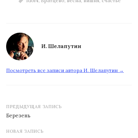
Idol4
,
Братцево
,
весна
,
вишня
,
счастье
И. Шелапутин
Посмотреть все записи автора И. Шелапутин →
ПРЕДЫДУЩАЯ ЗАПИСЬ
Березень
Н
НОВАЯ ЗАПИСЬ
а