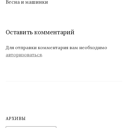
Весна и машинки
в
и
г
Оставить комментарий
а
ц
Для отправки комментария вам необходимо
авторизоваться
.
и
я
п
о
з
а
п
АРХИВЫ
и