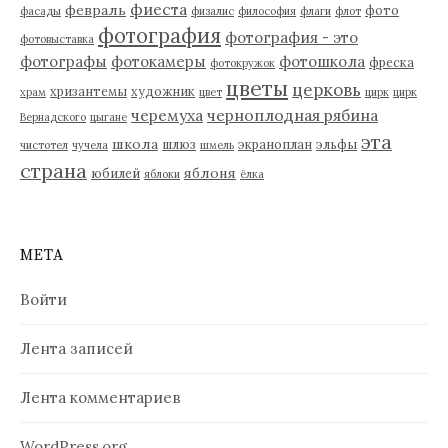
фиеста
февраль
фото
фасады
физалис
философия
флаги
флот
фотография
фотография - это
фотовыставка
фотографы
фотокамеры
фотошкола
фреска
фотокружок
цветы
церковь
хризантемы
художник
храм
цвет
цирк
цирк
черемуха
черноплодная рябина
Вернадского
цыгане
эта
школа
шлюз
экраноплан
эльфы
чистотел
чучела
шмель
страна
яблоня
юбилей
яблоки
ёлка
МЕТА
Войти
Лента записей
Лента комментариев
WordPress.org