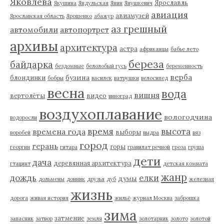
Яковлева
Ярославль
Якушина
Яндульская
Янин
Янушкевич
авиация
авиамузей
Ярославская область
Ярошенко
абажур
аз грешный
автомобили
автопортрет
архивы
архитектура
астра
африканцы
бабье лето
береза
байдарка
бездомные
белолобый гусь
беременность
верба
бузина
блондинки
бобры
василек
ватрушки
велосипед
весна
вода
вишня
вертолёты
видео
виноград
воздухоплавание
вологодчина
водоросли
время
высота
времена года
выборы
воробей
выдра
вяз
город
герань
горы
георгин
гитара
гравилат речной
гроза
груша
дети
дача
деревянная архитектура
гтацинт
детская комната
жанр
дождь
елки
думы
дольмены
донник
друзья
дуб
железная
жизнь
дорога
живая история
жильё
журнал Москва
заброшка
зима
затмение
запасник
затвор
земля
золотарник
золото
золотой