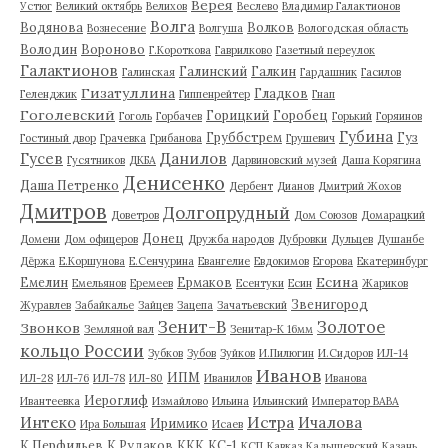
Верея
Устюг
Великий октябрь
Велихов
Веслево
Владимир Галактионов
Волга
Водянова
Волков
Вознесение
Волгуша
Вологодская область
Володин
Вороново
Г.Короткова
Гаврилково
Газетный переулок
Галактионов
Галинский
Галкин
Галинская
Гардашник
Гасилов
Гизатуллина
Гладков
Геленджик
Гиппенрейтер
Гнап
Гоголевский
Горицкий
Горобец
Гоголь
Горбачев
Горький
Горяинов
Губина
Груббстрем
Гуз
Гостиный двор
Грачевка
Грибанова
Грушевич
Гусев
Данилов
Гусятников
ДКБА
Дарвиновский музей
Даша Корягина
Денисенко
Даша Петренко
Дербент
Дианов
Дмитрий Жохов
Дмитров
Долгопрудный
Доветров
Дом Союзов
Домарацкий
Донец
Домени
Дом офицеров
Дружба народов
Дубровки
Дульцев
Душанбе
Дёржа
Е.Коршунова
Е.Сенчурина
Евангелие
Евдокимов
Егорова
Екатеринбург
Есина
Емелин
Ермаков
Емельянов
Еремеев
Есентуки
Есин
Жариков
Звенигород
Журавлев
Забайкалье
Зайцев
Зацепа
Зачатьевский
Зенит-В
Золотое
Звонков
Земляной вал
Зенитар-К 16мм
кольцо России
Зубков
Зубов
Зуйков
И.Пилюгин
И.Сидоров
ИЛ-14
Иванов
ИПМ
ИЛ-28
ИЛ-76
ИЛ-78
ИЛ-80
Иванилов
Иванова
Иероглиф
Ивантеевка
Измайлово
Ильина
Ильинский
Император ВАВА
Истра
Интеко
Ичалова
Иримико
Ира Большая
Исаев
К.Перфильев
К.Рудаков
ККК
КС-1
КСП
Кавказ
Кадышевский
Казань