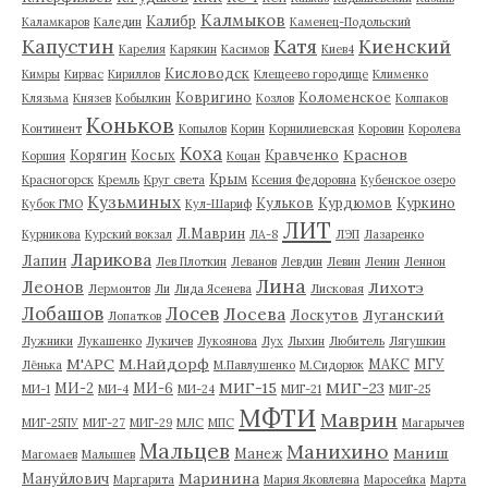
Калмыков
Калибр
Каламкаров
Каледин
Каменец-Подольский
Капустин
Катя
Киенский
Карелия
Карякин
Касимов
Киев4
Кисловодск
Кимры
Кирвас
Кириллов
Клещеево городище
Клименко
Ковригино
Коломенское
Клязьма
Князев
Кобылкин
Козлов
Колпаков
Коньков
Континент
Копылов
Корин
Корнилиевская
Коровин
Королева
Коха
Краснов
Корягин
Косых
Кравченко
Коршия
Коцан
Крым
Красногорск
Кремль
Круг света
Ксения Федоровна
Кубенское озеро
Кузьминых
Кульков
Курдюмов
Куркино
Кубок ГМО
Кул-Шариф
ЛИТ
Л.Маврин
Курникова
Курский вокзал
ЛА-8
ЛЭП
Лазаренко
Ларикова
Лапин
Лев Плоткин
Леванов
Левдин
Левин
Ленин
Леннон
Лина
Леонов
Лихотэ
Лермонтов
Ли
Лида Ясенева
Лисковая
Лобашов
Лосев
Лосева
Луганский
Лоскутов
Лопатков
Лужники
Лукашенко
Лукичев
Лукоянова
Лух
Лыхин
Любитель
Лягушкин
М'АРС
М.Найдорф
МАКС
МГУ
Лёнька
М.Павлушенко
М.Сидорюк
МИГ-15
МИГ-23
МИ-2
МИ-6
МИ-1
МИ-4
МИ-24
МИГ-21
МИГ-25
МФТИ
Маврин
МИГ-25ПУ
МИГ-27
МИГ-29
МЛС
МПС
Магарычев
Мальцев
Манихино
Маниш
Манеж
Магомаев
Малышев
Маринина
Мануйлович
Маргарита
Мария Яковлевна
Маросейка
Марта