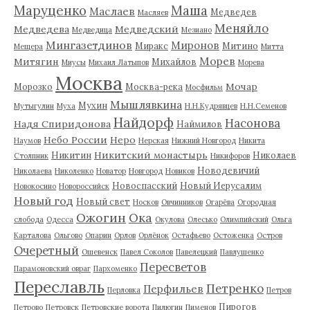
Маруценко
Маша
Маслаев
Медведев
Масляев
Меняйло
Медведева
Медведский
Медведица
Мезиано
Мингазетдинов
Миронов
Миракс
Митино
Мещера
Митта
Морев
Митягин
Михайлов
Миусы
Михаил Латыпов
Морева
Москва
Мочар
Морозко
Москва-река
Мосфильм
Мышлявкина
Мухин
Мутыгулин
Муха
Н.Н.Кудрявцев
Н.Н.Семенов
Найдорф
Насонова
Надя Спиридонова
Наймилов
Небо России
Неро
Наумов
Нерская
Нижний Новгород
Никита
Никитский монастырь
Никитин
Николаев
Столпник
Никифоров
Новодевичий
Николаева
Николенко
Новатор
Новгород
Новиков
Новоспасский
Новый Иерусалим
Новокосино
Новороссийск
Новый год
Новый свет
Носков
Овчинников
Огарёва
Огородная
Ожогин
Ока
слобода
Одесса
Окулова
Олесько
Олимпийский
Ольга
Карталова
Ольгово
Опарин
Орлов
Орлёнок
Остафьево
Остоженка
Остров
Очеретный
Ошевенск
Павел Соколов
Павелецкий
Павлушенко
Пересветов
Парамоновский овраг
Пархоменко
Переславль
Петренко
Перфильев
Перловка
Петров
Пирогов
Петрово
Петровск
Петровские ворота
Пилюгин
Пименов