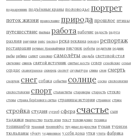
портрет
половодье
подъёмные краны
подмаренник
природа
поток жизни
прошлое
птицы
православие
работа
путешествие
рабочие
пыльца
радость
радуга
репортаж
река
разлив
реклама
ракушки
рапс
распад
рекорд
реставрация
рисунок
речные трамвайчики
роботы
родители
родник
самолёты
световой стол
рыбы
рябина
салют
самовар
свадьба
святой источник
север
свечение
свиязь
святые места
семейские
семья
смерть
сердце
сканограмма
скворец
скелет
скульптура
слива
слон
солнце
снег
собака
сморчок
события
сосна
спелеология
спорт
стекло
спелестология
сталактиты
староверы
старость
страницы истории
стены
страна берёзового ситца
странное
стрим
счастье
стройка
студия
сфера
сын
сугроб
таджики
творчество
театр огня
текст
телевидение
техника
туман
туризм
топинамбур
трамвай
троллейбус
трудные подростки
тюльпаны
у себя дома
утки
фабрика
убунту
уединенное
утята