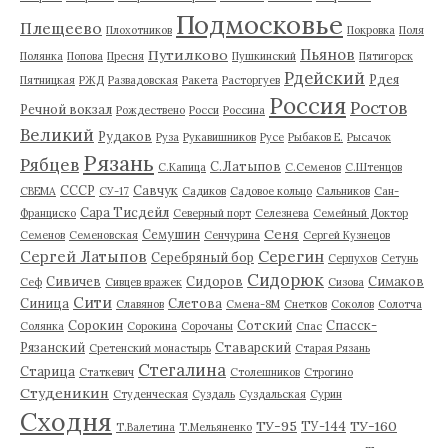
Подмосковье
Плещеево
Плохотников
Покровка
Поля
Пьянов
Путилково
Полянка
Попова
Пресня
Пушкинский
Пятигорск
Рдейский
Рдея
Пятницкая
РЖД
Развадовская
Ракета
Расторгуев
Россия
Ростов
Речной вокзал
Рождествено
Росси
Россина
Великий
Рудаков
Руза
Рукавишников
Русе
Рыбаков Е.
Рысачок
Рязань
Рябцев
С.Латыпов
С.Капица
С.Семенов
С.Штенцов
СССР
Савчук
СВЕМА
СУ-17
Садиков
Садовое кольцо
Сальников
Сан-
Сара Тисдейл
Франциско
Северный порт
Селезнева
Семейный Доктор
Сеня
Семушин
Семенов
Семеновская
Сенчурина
Сергей Кузнецов
Серегин
Сергей Латыпов
Серебряный бор
Серпухов
Сетунь
Сидорюк
Сивичев
Сидоров
Симаков
Сеф
Сивцев вражек
Сизова
Сити
Синица
Слетова
Славянов
Смена-8М
Снетков
Соколов
Солотча
Сорокин
Сотский
Спасск-
Солянка
Сорокина
Сорочаны
Спас
Рязанский
Ставарский
Сретенский монастырь
Старая Рязань
Стегалина
Старица
Статкевич
Столешников
Строгино
Студеникин
Студенческая
Суздаль
Суздальская
Сурин
Сходня
ТУ-95
ТУ-160
ТУ-144
Т.Валетина
Т.Мельяненко