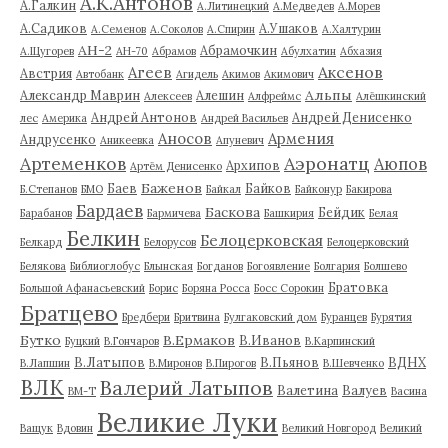
А.К.Антонов
А.Галкин
А.Литинецкий
А.Медведев
А.Морев
А.Садиков
А.Ушаков
А.Семенов
А.Соколов
А.Спирин
А.Халтурин
АН-2
Абрамочкин
А.Щугорев
АН-70
Абрамов
Абулхатин
Абхазия
Аксенов
Агеев
Австрия
Автобанк
Агидель
Акимов
Акимович
Альпы
Александр Маврин
Алешин
Алексеев
Алфреймс
Алёшкинский
Андрей Антонов
Андрей Денисенко
лес
Америка
Андрей Васильев
Аносов
Армения
Андрусенко
Аникеевка
Апуневич
Артеменков
Аэронатц
Аюпов
Архипов
Артём Денисенко
Баженов
Баев
Байков
Б.Степанов
БМО
Байкал
Байконур
Бакирова
Бардаев
Баскова
Бейдик
Барабанов
Бармичева
Башкирия
Белая
Белкин
Белоцерковская
Белкард
Белорусов
Белоцерковский
Белякова
Библиоглобус
Блынская
Богданов
Богоявление
Болгария
Болшево
Братовка
Большой Афанасьевский
Борис
Боряна Росса
Босс Сорокин
Братцево
Бредбери
Бритвина
Булгаковский дом
Буранцев
Бурятия
Бутко
В.Ермаков
В.Иванов
Буцкий
В.Гончаров
В.Карпинский
В.Латыпов
В.Пьянов
ВДНХ
В.Лапшин
В.Миронов
В.Пирогов
В.Шевченко
ВЛК
Валерий Латыпов
Валетина
Валуев
ВМ-Т
Васина
Великие Луки
Ващук
Вдовин
Великий Новгород
Великий