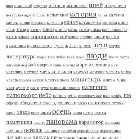
иней
из окна
искусство
иван-чай
иконостас
шар
игрушки
история
калина
испытания
искусство видеть
ислам
кабан
канал
камыш
камыши
катакомбы
кино
камеры
камни
квартира
клен
кладбище
книги
коммунизм
клевер
козлы
конная полиция
корпоратив
конь
кот
крест
крыша
корова
кошки
крапива
лето
лес
кувшинки
купальщицы
купырь
лагеря
линукс
люди
литература
лодки
лось
лубок
луна
лыжи
люпин
лютик
март
май
макро
масленица
лягушки
лёд
малина
мантия
мат
мать-и-мачеха
метель
матрёшка
матушка
мемуары
мертвяки
метро
монастырь
море
мечеть
мимоза
митинг
можжевельник
монтаж
наличник
мусор
мост
музей
мухи
мышиный горошек
натюрморт
небо
ню
небоскребы
невозвратимое
ночь
ноябрь
окно
общество
одуванчики
обряды
огонь
озеро
окопы
октябрь
осень
ольха
отец
охота
олень
опыт
опыты
осина
панорама
памятники
парамотор
память
параплан
пейзаж
паутина
пепелище
первомай
первый класс
перестройка
пикульник
печаль
повседневность
пиво
пирамида Голода