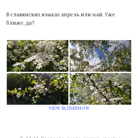
м
В славянских языках апрель или май. Уже
у
ближе, да?
VIEW SLIDESHOW