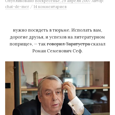
Опубликовано
Воскресенье, 29 апреля 2007
Автор:
м
/
chat-de-mer
14 комментариев
у
нужно посидеть в тюрьме. Исполать вам,
дорогие друзья, и успехов на литературном
поприще», — так
говорил Заратустра
сказал
Роман Семенович Сеф.