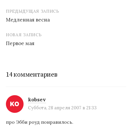
ПРЕДЫДУЩАЯ ЗАПИСЬ
Медленная весна
Н
НОВАЯ ЗАПИСЬ
а
Первое мая
в
и
г
14 комментариев
а
ц
и
kobsev
Суббота, 28 апреля 2007 в 21:33
я
п
про Эбби роуд понравилось.
о