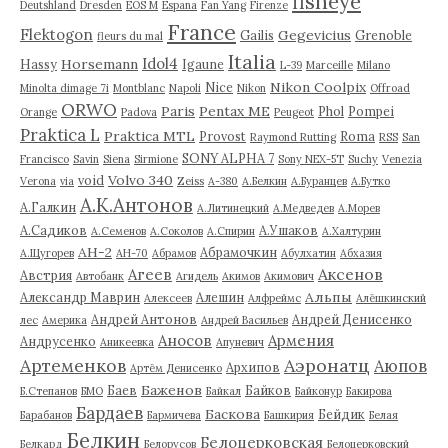
fisheye
Deutshland
Dresden
EOS M
Espana
Fan Yang
Firenze
France
Flektogon
Gegevicius
Gailis
Grenoble
fleurs du mal
Italia
Idol4
Horsemann
Hassy
Igaune
L-39
Marceille
Milano
Nikon Coolpix
Nice
Minolta dimage 7i
Montblanc
Napoli
Nikon
Offroad
ORWO
Paris
Pentax ME
Phol
Pompei
Orange
Padova
Peugeot
Praktica L
Praktica MTL
Provost
Roma
Raymond Rutting
RSS
San
SONY ALPHA 7
Francisco
Savin
Siena
Sirmione
Sony NEX-5T
Suchy
Venezia
Volvo 340
void
Verona
via
Zeiss
А-380
А.Белкин
А.Буранцев
А.Бутко
А.К.Антонов
А.Галкин
А.Литинецкий
А.Медведев
А.Морев
А.Садиков
А.Ушаков
А.Семенов
А.Соколов
А.Спирин
А.Халтурин
АН-2
Абрамочкин
А.Щугорев
АН-70
Абрамов
Абулхатин
Абхазия
Аксенов
Агеев
Австрия
Автобанк
Агидель
Акимов
Акимович
Альпы
Александр Маврин
Алешин
Алексеев
Алфреймс
Алёшкинский
Андрей Антонов
Андрей Денисенко
лес
Америка
Андрей Васильев
Аносов
Армения
Андрусенко
Аникеевка
Апуневич
Артеменков
Аэронатц
Аюпов
Архипов
Артём Денисенко
Баженов
Баев
Байков
Б.Степанов
БМО
Байкал
Байконур
Бакирова
Бардаев
Баскова
Бейдик
Барабанов
Бармичева
Башкирия
Белая
Белкин
Белоцерковская
Белкард
Белорусов
Белоцерковский