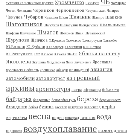
ЧБ
Хромченко
Успения на Успенском вражке
Ценькуш
Чатырдаг
Черников
Черноплеков
Чегем
Чекандин
Чечулинская
Чигирев
Чубаров
Шананин
Шапкин
Чикунов
Чувашия
Шаля
Шапиро
Шапошников
Шильников
Шаргунов
Шелапутин
Шендерович
Шматов
Шифрин
Шкуленко
Шолохов
Шпак
Шуваловский
Шурупова
Щелчков
Э.Ермаков
Экомасов
Электроугли
Эльтюбю
Ю.Волков
Ю.Зуйков
Ю.Козырев
Ю.Митягин
Ю.П.Петров
Яблоки на снегу
Ю.Разгуляев
Ю12
Юрасов
Юрьева
ЯК-130
Яковлева
Ярославль
Якушина
Яндульская
Янин
Янушкевич
авиация
авиамузей
Ярославская область
Ярошенко
абажур
аз грешный
автомобили
автопортрет
архивы
архитектура
астра
африканцы
бабье лето
береза
байдарка
бездомные
белолобый гусь
беременность
верба
бузина
блондинки
бобры
василек
ватрушки
велосипед
весна
вода
вишня
вертолёты
видео
виноград
воздухоплавание
вологодчина
водоросли