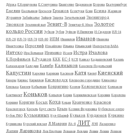
Дёржа
Е.Коршунова
Е.Сенчурина
Евангелие
Евдокимов
Егорова
Екатеринбург
Есина
Емелин
Ермаков
Емельянов
Еремеев
Есентуки
Есин
Жариков
Звенигород
Журавлев
Забайкалье
Зайцев
Зацепа
Зачатьевский
Зенит-В
Золотое
Звонков
Земляной вал
Зенитар-К 16мм
кольцо России
Зубков
Зубов
Зуйков
И.Пилюгин
И.Сидоров
ИЛ-14
Иванов
ИПМ
ИЛ-28
ИЛ-76
ИЛ-78
ИЛ-80
Иванилов
Иванова
Иероглиф
Ивантеевка
Измайлово
Ильина
Ильинский
Император ВАВА
Истра
Интеко
Ичалова
Иримико
Ира Большая
Исаев
К.Перфильев
К.Рудаков
ККК
КС-1
КСП
Кавказ
Кадышевский
Казань
Калмыков
Калибр
Каламкаров
Каледин
Каменец-Подольский
Капустин
Катя
Киенский
Карелия
Карякин
Касимов
Киев4
Кисловодск
Кимры
Кирвас
Кириллов
Клещеево городище
Клименко
Ковригино
Коломенское
Клязьма
Князев
Кобылкин
Козлов
Колпаков
Коньков
Континент
Копылов
Корин
Корнилиевская
Коровин
Королева
Коха
Краснов
Корягин
Косых
Кравченко
Коршия
Коцан
Крым
Красногорск
Кремль
Круг света
Ксения Федоровна
Кубенское озеро
Кузьминых
Кульков
Курдюмов
Куркино
Кубок ГМО
Кул-Шариф
ЛИТ
Л.Маврин
Курникова
Курский вокзал
ЛА-8
ЛЭП
Лазаренко
Ларикова
Лапин
Лев Плоткин
Леванов
Левдин
Левин
Ленин
Леннон