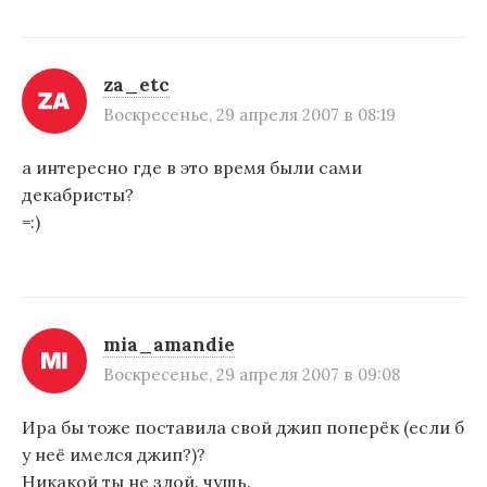
з
а
za_etc
п
Воскресенье, 29 апреля 2007 в 08:19
и
а интересно где в это время были сами
с
декабристы?
я
=:)
м
mia_amandie
Воскресенье, 29 апреля 2007 в 09:08
Ира бы тоже поставила свой джип поперёк (если б
у неё имелся джип?)?
Никакой ты не злой. чушь.