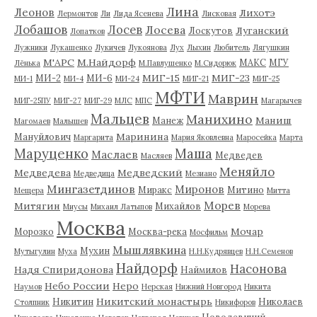
Лина
Леонов
Лихотэ
Лермонтов
Ли
Лида Ясенева
Лисковая
Лобашов
Лосев
Лосева
Луганский
Лоскутов
Лопатков
Лужники
Лукашенко
Лукичев
Лукоянова
Лух
Лыхин
Любитель
Лягушкин
М'АРС
М.Найдорф
МАКС
МГУ
Лёнька
М.Павлушенко
М.Сидорюк
МИГ-15
МИГ-23
МИ-2
МИ-6
МИ-1
МИ-4
МИ-24
МИГ-21
МИГ-25
МФТИ
Маврин
МИГ-25ПУ
МИГ-27
МИГ-29
МЛС
МПС
Магарычев
Мальцев
Манихино
Маниш
Манеж
Магомаев
Малышев
Маринина
Мануйлович
Маргарита
Мария Яковлевна
Маросейка
Марта
Маруценко
Маша
Маслаев
Медведев
Масляев
Меняйло
Медведева
Медведский
Медведица
Мезиано
Мингазетдинов
Миронов
Миракс
Митино
Мещера
Митта
Морев
Митягин
Михайлов
Миусы
Михаил Латыпов
Морева
Москва
Мочар
Морозко
Москва-река
Мосфильм
Мышлявкина
Мухин
Мутыгулин
Муха
Н.Н.Кудрявцев
Н.Н.Семенов
Найдорф
Насонова
Надя Спиридонова
Наймилов
Небо России
Неро
Наумов
Нерская
Нижний Новгород
Никита
Никитский монастырь
Никитин
Николаев
Столпник
Никифоров
Новодевичий