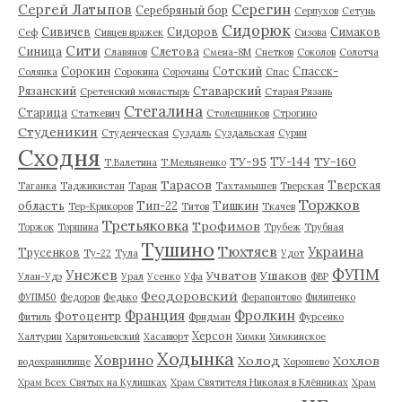
Серегин
Сергей Латыпов
Серебряный бор
Серпухов
Сетунь
Сидорюк
Сивичев
Сидоров
Симаков
Сеф
Сивцев вражек
Сизова
Сити
Синица
Слетова
Славянов
Смена-8М
Снетков
Соколов
Солотча
Сорокин
Сотский
Спасск-
Солянка
Сорокина
Сорочаны
Спас
Рязанский
Ставарский
Сретенский монастырь
Старая Рязань
Стегалина
Старица
Статкевич
Столешников
Строгино
Студеникин
Студенческая
Суздаль
Суздальская
Сурин
Сходня
ТУ-95
ТУ-160
ТУ-144
Т.Валетина
Т.Мельяненко
Тарасов
Тверская
Таганка
Таджикистан
Таран
Тахтамышев
Тверская
Торжков
область
Тип-22
Тишкин
Тер-Крикоров
Титов
Ткачев
Третьяковка
Трофимов
Торжок
Торшина
Трубеж
Трубная
Тушино
Тюхтяев
Украина
Трусенков
Ту-22
Тула
Удот
ФУПМ
Унежев
Учватов
Ушаков
Улан-Удэ
Урал
Усенко
Уфа
ФВР
Феодоровский
ФУПМ50
Федоров
Федько
Ферапонтово
Филипенко
Франция
Фролкин
Фотоцентр
Фитиль
Фридман
Фурсенко
Херсон
Халтурин
Харитоньевский
Хасавюрт
Химки
Химкинское
Ходынка
Ховрино
Холод
Хохлов
водохранилище
Хорошево
Храм Всех Святых на Кулишках
Храм Святителя Николая в Клённиках
Храм