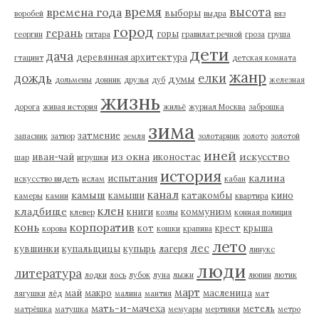
время
высота
времена года
выборы
воробей
выдра
вяз
город
герань
горы
георгин
гитара
гравилат речной
гроза
груша
дети
дача
деревянная архитектура
гтацинт
детская комната
жанр
дождь
елки
думы
дольмены
донник
друзья
дуб
железная
жизнь
дорога
живая история
жильё
журнал Москва
заброшка
зима
затмение
запасник
затвор
земля
золотарник
золото
золотой
иней
из окна
искусство
иван-чай
иконостас
шар
игрушки
история
калина
испытания
искусство видеть
ислам
кабан
канал
камыш
камыши
катакомбы
кино
камеры
камни
квартира
клен
кладбище
книги
коммунизм
клевер
козлы
конная полиция
корпоратив
конь
кот
крест
крыша
корова
кошки
крапива
лето
лес
кувшинки
купальщицы
купырь
лагеря
линукс
люди
литература
лодки
лось
лубок
луна
лыжи
люпин
лютик
март
май
макро
масленица
лягушки
лёд
малина
мантия
мат
мать-и-мачеха
метель
матрёшка
матушка
мемуары
мертвяки
метро