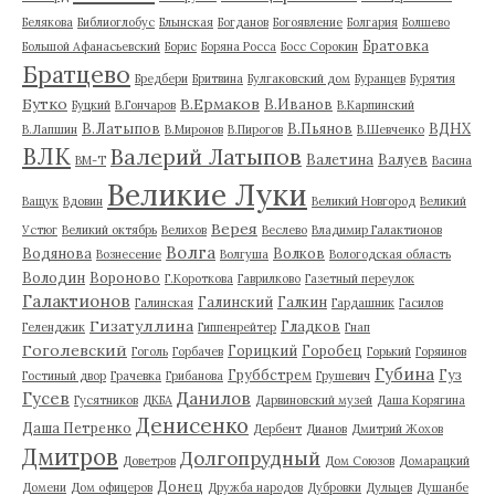
Белякова
Библиоглобус
Блынская
Богданов
Богоявление
Болгария
Болшево
Братовка
Большой Афанасьевский
Борис
Боряна Росса
Босс Сорокин
Братцево
Бредбери
Бритвина
Булгаковский дом
Буранцев
Бурятия
Бутко
В.Ермаков
В.Иванов
Буцкий
В.Гончаров
В.Карпинский
В.Латыпов
В.Пьянов
ВДНХ
В.Лапшин
В.Миронов
В.Пирогов
В.Шевченко
ВЛК
Валерий Латыпов
Валетина
Валуев
ВМ-Т
Васина
Великие Луки
Ващук
Вдовин
Великий Новгород
Великий
Верея
Устюг
Великий октябрь
Велихов
Веслево
Владимир Галактионов
Волга
Водянова
Волков
Вознесение
Волгуша
Вологодская область
Володин
Вороново
Г.Короткова
Гаврилково
Газетный переулок
Галактионов
Галинский
Галкин
Галинская
Гардашник
Гасилов
Гизатуллина
Гладков
Геленджик
Гиппенрейтер
Гнап
Гоголевский
Горицкий
Горобец
Гоголь
Горбачев
Горький
Горяинов
Губина
Груббстрем
Гуз
Гостиный двор
Грачевка
Грибанова
Грушевич
Гусев
Данилов
Гусятников
ДКБА
Дарвиновский музей
Даша Корягина
Денисенко
Даша Петренко
Дербент
Дианов
Дмитрий Жохов
Дмитров
Долгопрудный
Доветров
Дом Союзов
Домарацкий
Донец
Домени
Дом офицеров
Дружба народов
Дубровки
Дульцев
Душанбе