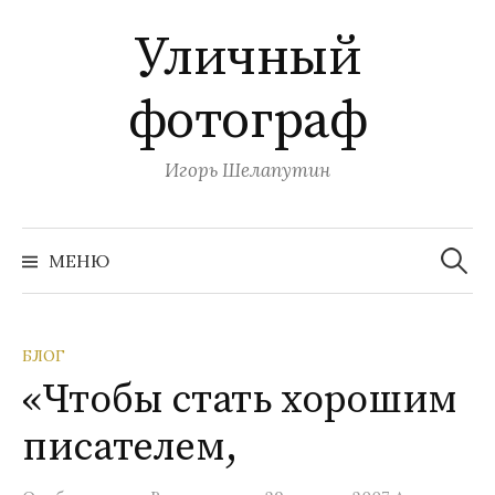
П
Уличный
е
р
фотограф
е
й
т
Игорь Шелапутин
и
к
Н
с
а
МЕНЮ
й
о
т
и
д
:
е
БЛОГ
р
«Чтобы стать хорошим
ж
и
писателем,
м
о