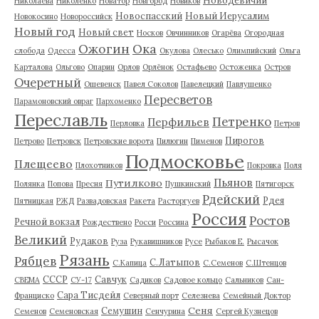
Николаева
Николенко
Новатор
Новгород
Новиков
Новоспасский
Новый Иерусалим
Новокосино
Новороссийск
Новый год
Новый свет
Носков
Овчинников
Огарёва
Огородная
Ожогин
Ока
слобода
Одесса
Окулова
Олесько
Олимпийский
Ольга
Карталова
Ольгово
Опарин
Орлов
Орлёнок
Остафьево
Остоженка
Остров
Очеретный
Ошевенск
Павел Соколов
Павелецкий
Павлушенко
Пересветов
Парамоновский овраг
Пархоменко
Переславль
Петренко
Перфильев
Перловка
Петров
Пирогов
Петрово
Петровск
Петровские ворота
Пилюгин
Пименов
Подмосковье
Плещеево
Плохотников
Покровка
Поля
Пьянов
Путилково
Полянка
Попова
Пресня
Пушкинский
Пятигорск
Рдейский
Рдея
Пятницкая
РЖД
Развадовская
Ракета
Расторгуев
Россия
Ростов
Речной вокзал
Рождествено
Росси
Россина
Великий
Рудаков
Руза
Рукавишников
Русе
Рыбаков Е.
Рысачок
Рязань
Рябцев
С.Латыпов
С.Капица
С.Семенов
С.Штенцов
СССР
Савчук
СВЕМА
СУ-17
Садиков
Садовое кольцо
Сальников
Сан-
Сара Тисдейл
Франциско
Северный порт
Селезнева
Семейный Доктор
Сеня
Семушин
Семенов
Семеновская
Сенчурина
Сергей Кузнецов