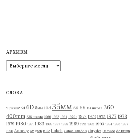
АРХИВЫ
А
р
х
и
в
СЛОВА
ы
35мм
6D
360
69
10d
66
8мм
"Призыв"
5d
114 школа
400mm
1977
1978
1975
1972
1973
838 школа
1960
1962
1964
1970е
1980
1983
1989
1993
1979
1981
1985
1987
1988
1991
1992
1994
1996
1997
Annecy
bokeh
1998
Avignon
B-52
Canon 100/2.8
Chrysler
Daewoo
de Bruijn