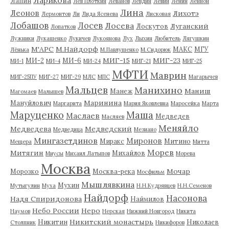
Лапин
Лев Плоткин
Леванов
Левдин
Левин
Ленин
Леннон
Лина
Леонов
Лихотэ
Лермонтов
Ли
Лида Ясенева
Лисковая
Лобашов
Лосев
Лосева
Луганский
Лоскутов
Лопатков
Лужники
Лукашенко
Лукичев
Лукоянова
Лух
Лыхин
Любитель
Лягушкин
М'АРС
М.Найдорф
МАКС
МГУ
Лёнька
М.Павлушенко
М.Сидорюк
МИГ-15
МИГ-23
МИ-2
МИ-6
МИ-1
МИ-4
МИ-24
МИГ-21
МИГ-25
МФТИ
Маврин
МИГ-25ПУ
МИГ-27
МИГ-29
МЛС
МПС
Магарычев
Мальцев
Манихино
Маниш
Манеж
Магомаев
Малышев
Маринина
Мануйлович
Маргарита
Мария Яковлевна
Маросейка
Марта
Маруценко
Маша
Маслаев
Медведев
Масляев
Меняйло
Медведева
Медведский
Медведица
Мезиано
Мингазетдинов
Миронов
Миракс
Митино
Мещера
Митта
Морев
Митягин
Михайлов
Миусы
Михаил Латыпов
Морева
Москва
Мочар
Морозко
Москва-река
Мосфильм
Мышлявкина
Мухин
Мутыгулин
Муха
Н.Н.Кудрявцев
Н.Н.Семенов
Найдорф
Насонова
Надя Спиридонова
Наймилов
Небо России
Неро
Наумов
Нерская
Нижний Новгород
Никита
Никитский монастырь
Никитин
Николаев
Столпник
Никифоров