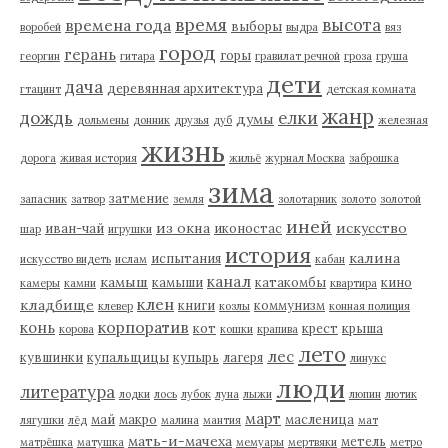
время
высота
времена года
выборы
воробей
выдра
вяз
город
герань
горы
георгин
гитара
гравилат речной
гроза
груша
дети
дача
деревянная архитектура
гтацинт
детская комната
жанр
дождь
елки
думы
дольмены
донник
друзья
дуб
железная
жизнь
дорога
живая история
жильё
журнал Москва
заброшка
зима
затмение
запасник
затвор
земля
золотарник
золото
золотой
иней
из окна
искусство
иван-чай
иконостас
шар
игрушки
история
калина
испытания
искусство видеть
ислам
кабан
канал
камыш
камыши
катакомбы
кино
камеры
камни
квартира
клен
кладбище
книги
коммунизм
клевер
козлы
конная полиция
корпоратив
конь
кот
крест
крыша
корова
кошки
крапива
лето
лес
кувшинки
купальщицы
купырь
лагеря
линукс
люди
литература
лодки
лось
лубок
луна
лыжи
люпин
лютик
март
май
макро
масленица
лягушки
лёд
малина
мантия
мат
мать-и-мачеха
метель
матрёшка
матушка
мемуары
мертвяки
метро