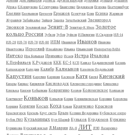
Домени
Дом офицеров
Дружба народов
Дубровки
Дульцев
Душанбе
Дёржа
Е.Коршунова
Е.Сенчурина
Евангелие
Евдокимов
Егорова
Екатеринбург
Есина
Емелин
Ермаков
Емельянов
Еремеев
Есентуки
Есин
Жариков
Звенигород
Журавлев
Забайкалье
Зайцев
Зацепа
Зачатьевский
Зенит-В
Золотое
Звонков
Земляной вал
Зенитар-К 16мм
кольцо России
Зубков
Зубов
Зуйков
И.Пилюгин
И.Сидоров
ИЛ-14
Иванов
ИПМ
ИЛ-28
ИЛ-76
ИЛ-78
ИЛ-80
Иванилов
Иванова
Иероглиф
Ивантеевка
Измайлово
Ильина
Ильинский
Император ВАВА
Истра
Интеко
Ичалова
Иримико
Ира Большая
Исаев
К.Перфильев
К.Рудаков
ККК
КС-1
КСП
Кавказ
Кадышевский
Казань
Калмыков
Калибр
Каламкаров
Каледин
Каменец-Подольский
Капустин
Катя
Киенский
Карелия
Карякин
Касимов
Киев4
Кисловодск
Кимры
Кирвас
Кириллов
Клещеево городище
Клименко
Ковригино
Коломенское
Клязьма
Князев
Кобылкин
Козлов
Колпаков
Коньков
Континент
Копылов
Корин
Корнилиевская
Коровин
Королева
Коха
Краснов
Корягин
Косых
Кравченко
Коршия
Коцан
Крым
Красногорск
Кремль
Круг света
Ксения Федоровна
Кубенское озеро
Кузьминых
Кульков
Курдюмов
Куркино
Кубок ГМО
Кул-Шариф
ЛИТ
Л.Маврин
Курникова
Курский вокзал
ЛА-8
ЛЭП
Лазаренко
Ларикова