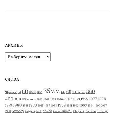
АРХИВЫ
А
р
х
и
в
СЛОВА
ы
35мм
6D
360
69
10d
66
8мм
"Призыв"
5d
114 школа
400mm
1977
1978
1975
1972
1973
838 школа
1960
1962
1964
1970е
1980
1983
1989
1993
1979
1981
1985
1987
1988
1991
1992
1994
1996
1997
Annecy
bokeh
1998
Avignon
B-52
Canon 100/2.8
Chrysler
Daewoo
de Bruijn