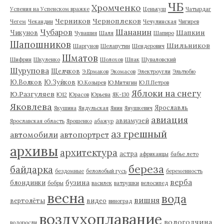
ЧБ
Хромченко
Успения на Успенском вражке
Ценькуш
Чатырдаг
Черников
Черноплеков
Чегем
Чекандин
Чечулинская
Чигирев
Чубаров
Шананин
Шапкин
Чикунов
Чувашия
Шаля
Шапиро
Шапошников
Шильников
Шаргунов
Шелапутин
Шендерович
Шматов
Шифрин
Шкуленко
Шолохов
Шпак
Шуваловский
Шурупова
Щелчков
Э.Ермаков
Экомасов
Электроугли
Эльтюбю
Ю.Волков
Ю.Зуйков
Ю.Козырев
Ю.Митягин
Ю.П.Петров
Яблоки на снегу
Ю.Разгуляев
Ю12
Юрасов
Юрьева
ЯК-130
Яковлева
Ярославль
Якушина
Яндульская
Янин
Янушкевич
авиация
авиамузей
Ярославская область
Ярошенко
абажур
аз грешный
автомобили
автопортрет
архивы
архитектура
астра
африканцы
бабье лето
береза
байдарка
бездомные
белолобый гусь
беременность
верба
бузина
блондинки
бобры
василек
ватрушки
велосипед
весна
вода
вишня
вертолёты
видео
виноград
воздухоплавание
вологодчина
водоросли