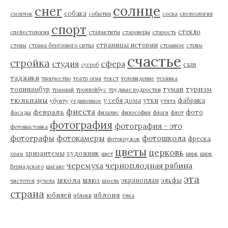
солнце
снег
собака
сморчок
события
сосна
спелеология
спорт
стекло
спелестология
сталактиты
староверы
старость
страницы истории
стены
страна берёзового ситца
странное
стрим
счастье
стройка
студия
сфера
сын
сугроб
таджики
творчество
театр огня
текст
телевидение
техника
туман
туризм
топинамбур
трамвай
троллейбус
трудные подростки
тюльпаны
у себя дома
утки
фабрика
убунту
уединенное
утята
фиеста
февраль
фото
фасады
физалис
философия
флаги
флот
фотография
фотография - это
фотовыставка
фотографы
фотокамеры
фотошкола
фреска
фотокружок
цветы
церковь
хризантемы
художник
храм
цвет
цирк
цирк
черемуха
черноплодная рябина
Вернадского
цыгане
эта
школа
шлюз
экраноплан
эльфы
чистотел
чучела
шмель
страна
яблоня
юбилей
яблоки
ёлка