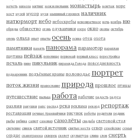
монастырь
море
мечеть
мимоза
митинг
можжевельник
монтаж
наличник
мусор
мост
музей
мухи
мышиный горошек
натюрморт
небо
ню
небоскребы
невозвратимое
ночь
ноябрь
окно
общество
одуванчики
обряды
огонь
озеро
окопы
октябрь
осень
ольха
отец
охота
олень
опыт
опыты
осина
панорама
памятники
парамотор
память
параплан
пейзаж
паутина
пепелище
первомай
первый класс
перестройка
пикульник
печаль
повседневность
пиво
пирамида Голода
портрет
половодье
подъёмные краны
подмаренник
природа
поток жизни
прошлое
птицы
православие
работа
путешествие
рабочие
пыльца
радость
радуга
репортаж
река
разлив
реклама
ракушки
рапс
распад
рекорд
реставрация
рисунок
речные трамвайчики
роботы
родители
родник
самолёты
световой стол
рыбы
рябина
салют
самовар
свадьба
святой источник
север
свечение
свиязь
святые места
семейские
семья
смерть
сердце
сканограмма
скворец
скелет
скульптура
слива
слон