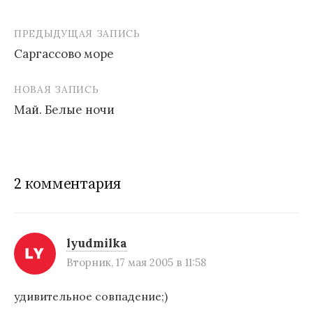
ПРЕДЫДУЩАЯ ЗАПИСЬ
Саргассово море
Н
НОВАЯ ЗАПИСЬ
а
Май. Белые ночи
в
и
г
2 комментария
а
ц
и
lyudmilka
Вторник, 17 мая 2005 в 11:58
я
п
удивительное совпадение;)