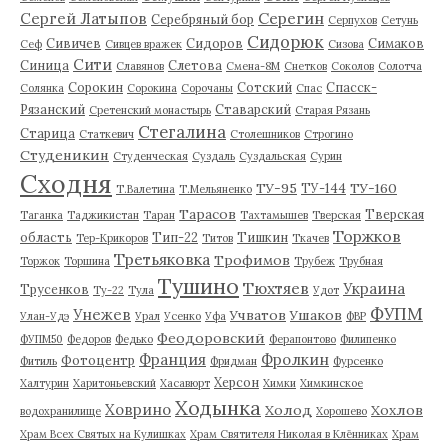
Серегин
Сергей Латыпов
Серебряный бор
Серпухов
Сетунь
Сидорюк
Сивичев
Сидоров
Симаков
Сеф
Сивцев вражек
Сизова
Сити
Синица
Слетова
Славянов
Смена-8М
Снетков
Соколов
Солотча
Сорокин
Сотский
Спасск-
Солянка
Сорокина
Сорочаны
Спас
Рязанский
Ставарский
Сретенский монастырь
Старая Рязань
Стегалина
Старица
Статкевич
Столешников
Строгино
Студеникин
Студенческая
Суздаль
Суздальская
Сурин
Сходня
ТУ-95
ТУ-160
ТУ-144
Т.Валетина
Т.Мельяненко
Тарасов
Тверская
Таганка
Таджикистан
Таран
Тахтамышев
Тверская
Торжков
область
Тип-22
Тишкин
Тер-Крикоров
Титов
Ткачев
Третьяковка
Трофимов
Торжок
Торшина
Трубеж
Трубная
Тушино
Тюхтяев
Украина
Трусенков
Ту-22
Тула
Удот
ФУПМ
Унежев
Учватов
Ушаков
Улан-Удэ
Урал
Усенко
Уфа
ФВР
Феодоровский
ФУПМ50
Федоров
Федько
Ферапонтово
Филипенко
Франция
Фролкин
Фотоцентр
Фитиль
Фридман
Фурсенко
Херсон
Халтурин
Харитоньевский
Хасавюрт
Химки
Химкинское
Ходынка
Ховрино
Холод
Хохлов
водохранилище
Хорошево
Храм Всех Святых на Кулишках
Храм Святителя Николая в Клённиках
Храм