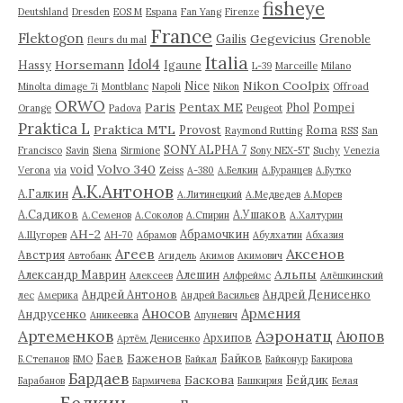
fisheye
Deutshland
Dresden
EOS M
Espana
Fan Yang
Firenze
France
Flektogon
Gegevicius
Gailis
Grenoble
fleurs du mal
Italia
Idol4
Horsemann
Hassy
Igaune
L-39
Marceille
Milano
Nikon Coolpix
Nice
Minolta dimage 7i
Montblanc
Napoli
Nikon
Offroad
ORWO
Paris
Pentax ME
Phol
Pompei
Orange
Padova
Peugeot
Praktica L
Praktica MTL
Provost
Roma
Raymond Rutting
RSS
San
SONY ALPHA 7
Francisco
Savin
Siena
Sirmione
Sony NEX-5T
Suchy
Venezia
Volvo 340
void
Verona
via
Zeiss
А-380
А.Белкин
А.Буранцев
А.Бутко
А.К.Антонов
А.Галкин
А.Литинецкий
А.Медведев
А.Морев
А.Садиков
А.Ушаков
А.Семенов
А.Соколов
А.Спирин
А.Халтурин
АН-2
Абрамочкин
А.Щугорев
АН-70
Абрамов
Абулхатин
Абхазия
Аксенов
Агеев
Австрия
Автобанк
Агидель
Акимов
Акимович
Альпы
Александр Маврин
Алешин
Алексеев
Алфреймс
Алёшкинский
Андрей Антонов
Андрей Денисенко
лес
Америка
Андрей Васильев
Аносов
Армения
Андрусенко
Аникеевка
Апуневич
Артеменков
Аэронатц
Аюпов
Архипов
Артём Денисенко
Баженов
Баев
Байков
Б.Степанов
БМО
Байкал
Байконур
Бакирова
Бардаев
Баскова
Бейдик
Барабанов
Бармичева
Башкирия
Белая