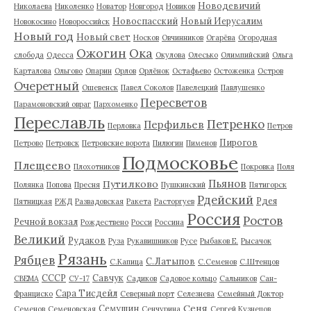
Новодевичий
Николаева
Николенко
Новатор
Новгород
Новиков
Новоспасский
Новый Иерусалим
Новокосино
Новороссийск
Новый год
Новый свет
Носков
Овчинников
Огарёва
Огородная
Ожогин
Ока
слобода
Одесса
Окулова
Олесько
Олимпийский
Ольга
Карталова
Ольгово
Опарин
Орлов
Орлёнок
Остафьево
Остоженка
Остров
Очеретный
Ошевенск
Павел Соколов
Павелецкий
Павлушенко
Пересветов
Парамоновский овраг
Пархоменко
Переславль
Петренко
Перфильев
Перловка
Петров
Пирогов
Петрово
Петровск
Петровские ворота
Пилюгин
Пименов
Подмосковье
Плещеево
Плохотников
Покровка
Поля
Пьянов
Путилково
Полянка
Попова
Пресня
Пушкинский
Пятигорск
Рдейский
Рдея
Пятницкая
РЖД
Развадовская
Ракета
Расторгуев
Россия
Ростов
Речной вокзал
Рождествено
Росси
Россина
Великий
Рудаков
Руза
Рукавишников
Русе
Рыбаков Е.
Рысачок
Рязань
Рябцев
С.Латыпов
С.Капица
С.Семенов
С.Штенцов
СССР
Савчук
СВЕМА
СУ-17
Садиков
Садовое кольцо
Сальников
Сан-
Сара Тисдейл
Франциско
Северный порт
Селезнева
Семейный Доктор
Сеня
Семушин
Семенов
Семеновская
Сенчурина
Сергей Кузнецов