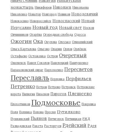
Никитский
Никитин
Никита Столпник
монастырь
Николаев
Никифоров
Николаева
Новодевичий
Николенко
Новатор
Новгород
Новиков
Новоспасский
Новый
Новокосино
Новороссийск
Новый год
Иерусалим
Новый свет
Носков
Овчинников
Огарёва
Огородная слобода
Одесса
Ожогин
Ока
Окулова
Олесько
Олимпийский
Ольга Карталова
Ольгово
Опарин
Орлов
Орлёнок
Очеретный
Остафьево
Остоженка
Остров
Ошевенск
Павел Соколов
Павелецкий
Павлушенко
Пересветов
Парамоновский овраг
Пархоменко
Переславль
Перфильев
Перловка
Петренко
Петров
Петрово
Петровск
Петровские
Плещеево
Пирогов
ворота
Пилюгин
Пименов
Подмосковье
Плохотников
Покровка
Путилково
Поля
Полянка
Попова
Пресня
Пьянов
Пушкинский
Пятигорск
Пятницкая
РЖД
Рдейский
Рдея
Развадовская
Ракета
Расторгуев