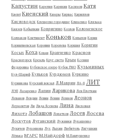
Капустин
Катя
Карелия
Карякин
Касимов
Киенский
Киев4
Кимры
Кирвас
Кириллов
Кисловодск
Клещеево городище
Клименко
Клязьма
Ковригино
Коломенское
Князев
Кобылкин
Козлов
Коньков
Колпаков
Континент
Копылов
Корин
Корягин
Корнилиевская
Коровин
Королева
Коршия
Коха
Краснов
Косых
Кравченко
Коцан
Крым
Красногорск
Кремль
Круг света
Ксения
Кузьминых
Федоровна
Кубенское озеро
Кубок ГМО
Кульков
Курдюмов
Куркино
Кул-Шариф
ЛИТ
Л.Маврин
Курникова
Курский вокзал
ЛА-8
Ларикова
Лапин
ЛЭП
Лазаренко
Лев Плоткин
Леонов
Леванов
Левдин
Левин
Ленин
Леннон
Лина
Лермонтов
Ли
Лида Ясенева
Лисковая
Лобашов
Лосев
Лосева
Лихотэ
Лопатков
Луганский
Лоскутов
Лужники
Лукашенко
Лукичев
Лукоянова
Лух
Лыхин
Любитель
Лягушкин
М'АРС
М.Найдорф
Лёнька
М.Павлушенко