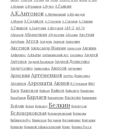
А.Галкин
А.Белкин
А.Буранцев
А.Бутко
А.К.Антонов
А.Литинецкий
А.Медведев
А.Садиков
А.Морев
А.Семенов
А.Соколов
А.Спирин
АН-2
А.Ушаков
А.Халтурин
А.Щугорев
АН-70
Абрамочкин
Австрия
Абрамов
Абулхатин
Абхазия
Агеев
Автобанк
Агидель
Акимов
Акимович
Аксенов
Александр Маврин
Алешин
Алексеев
Альпы
Андрей
Алфреймс
Алёшкинский лес
Америка
Антонов
Андрей Денисенко
Андрей Васильев
Аносов
Андрусенко
Аникеевка
Апуневич
Артеменков
Армения
Артём Денисенко
Аэронатц
Аюпов
Архипов
Б.Степанов
БМО
Баженов
Баев
Байков
Байкал
Байконур
Бакирова
Бардаев
Баскова
Барабанов
Бармичева
Башкирия
Белкин
Бейдик
Белая
Белкард
Белорусов
Белоцерковская
Белоцерковский
Белякова
Библиоглобус
Блынская
Богданов
Богоявление
Болгария
Болшево
Большой Афанасьевский
Борис
Боряна Росса