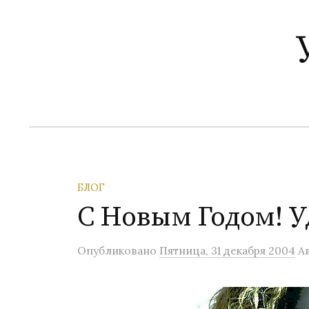
П
е
р
е
й
т
и
к
с
о
БЛОГ
д
C Новым Годом! У
е
р
Опубликовано
Пятница, 31 декабря 2004
А
ж
и
м