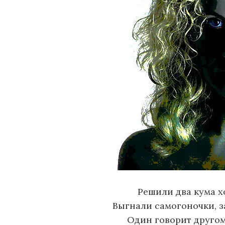
о
м
у
Решили два кума х
Выгнали самогоночки, з
Один говорит другому,