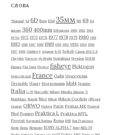
в
СЛОВА
ы
35мм
6D
69
10d
66
8мм
"Призыв"
5d
114
360
400mm
школа
838 школа
1960
1962
1964
1977
1980
1978
1975
1972
1973
1979
1970е
1981
1983
1989
1993
1985
1987
1988
1991
1992
1994
1996
Annecy
bokeh
1997
1998
Avignon
B-52
Canon 100/2.8
Chrysler
Daewoo
de Bruijn
Deutshland
Dresden
EOS M
fisheye
Flektogon
Espana
Fan Yang
Firenze
France
Gegevicius
Gailis
fleurs du mal
Idol4
Horsemann
Grenoble
Hassy
Igaune
Italia
L-39
Marceille
Milano
Minolta dimage 7i
Nikon Coolpix
Nice
Montblanc
Napoli
Nikon
Offroad
ORWO
Paris
Pentax ME
Orange
Padova
Peugeot
Praktica L
Praktica MTL
Phol
Pompei
Provost
Roma
Raymond Rutting
RSS
San Francisco
SONY ALPHA 7
Savin
Siena
Sirmione
Sony NEX-5T
Volvo 340
void
Suchy
Venezia
Verona
via
Zeiss
А-380