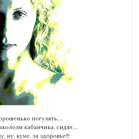
орошенько погулять….
акололи кабанчика, сидят….
 ну, куме, за здоровье!!!