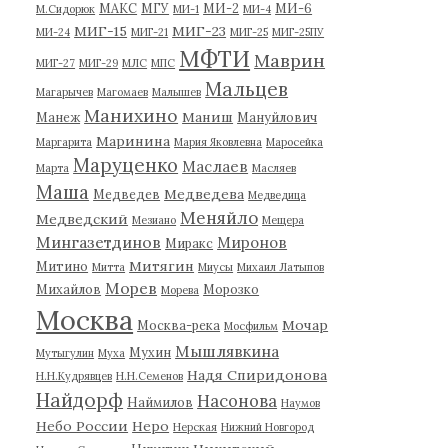
МАКС
МГУ
МИ-2
МИ-6
М.Сидорюк
МИ-1
МИ-4
МИГ-15
МИГ-23
МИ-24
МИГ-21
МИГ-25
МИГ-25ПУ
МФТИ
Маврин
МИГ-27
МИГ-29
МЛС
МПС
Мальцев
Магарычев
Магомаев
Малышев
Манихино
Маниш
Манеж
Мануйлович
Маринина
Маргарита
Мария Яковлевна
Маросейка
Маруценко
Маслаев
Марта
Масляев
Маша
Медведева
Медведев
Медведица
Меняйло
Медведский
Мезиано
Мещера
Мингазетдинов
Миронов
Миракс
Митягин
Митино
Митта
Миусы
Михаил Латыпов
Морев
Михайлов
Морозко
Морева
Москва
Мочар
Москва-река
Мосфильм
Мышлявкина
Мухин
Мутыгулин
Муха
Надя Спиридонова
Н.Н.Кудрявцев
Н.Н.Семенов
Найдорф
Насонова
Наймилов
Наумов
Небо России
Неро
Нерская
Нижний Новгород