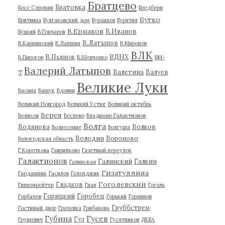
Братцево
Братовка
Босс Сорокин
Бредбери
Бутко
Бритвина
Булгаковский дом
Буранцев
Бурятия
В.Ермаков
В.Иванов
Буцкий
В.Гончаров
В.Латыпов
В.Карпинский
В.Лапшин
В.Миронов
ВЛК
В.Пьянов
ВДНХ
В.Пирогов
В.Шевченко
ВМ-
Валерий Латыпов
Валетина
Валуев
Т
Великие Луки
Васина
Ващук
Вдовин
Великий Новгород
Великий Устюг
Великий октябрь
Верея
Велихов
Веслево
Владимир Галактионов
Волга
Водянова
Волков
Вознесение
Волгуша
Володин
Вороново
Вологодская область
Г.Короткова
Гаврилково
Газетный переулок
Галактионов
Галинский
Галкин
Галинская
Гизатуллина
Гардашник
Гасилов
Геленджик
Гоголевский
Гладков
Гиппенрейтер
Гнап
Гоголь
Горицкий
Горобец
Горбачев
Горький
Горяинов
Груббстрем
Гостиный двор
Грачевка
Грибанова
Губина
Гусев
Гуз
Грушевич
Гусятников
ДКБА