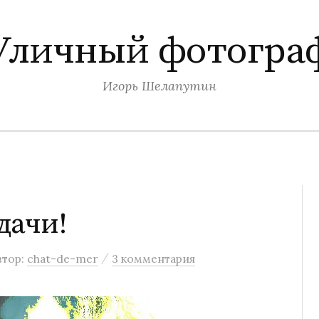
Уличный фотогра
Игорь Шелапутин
дачи!
/
втор:
chat-de-mer
3 комментария