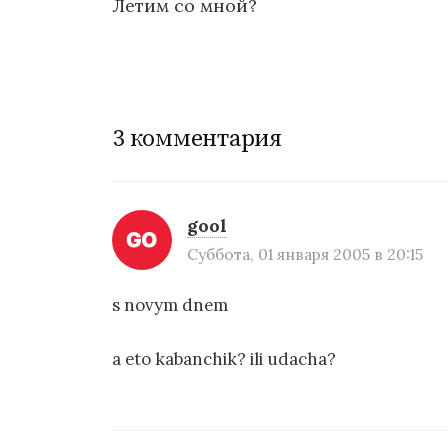
Летим со мной?
Н
а
в
3 комментария
и
г
gool
а
Суббота, 01 января 2005 в 20:15
ц
s novym dnem
и
я
a eto kabanchik? ili udacha?
п
о