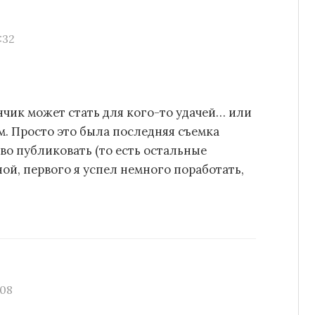
:32
нчик может стать для кого-то удачей… или
м. Просто это была последняя съемка
аво публиковать (то есть остальные
ой, первого я успел немного поработать,
:08