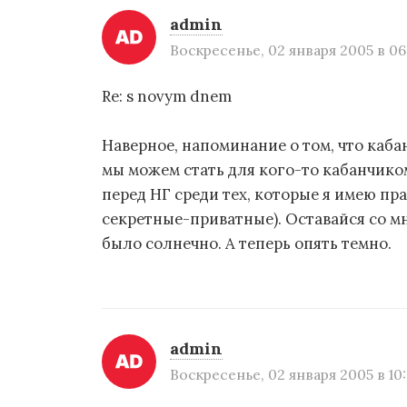
з
admin
а
Воскресенье, 02 января 2005 в 06
п
Re: s novym dnem
и
Наверное, напоминание о том, что каба
с
мы можем стать для кого-то кабанчико
я
перед НГ среди тех, которые я имею пр
секретные-приватные). Оставайся со мн
м
было солнечно. А теперь опять темно.
admin
Воскресенье, 02 января 2005 в 10