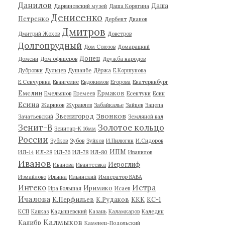
Данилов
Даша
Дарвиновский музей
Даша Корягина
Денисенко
Петренко
Дербент
Дианов
Дмитров
Дмитрий Жохов
Доветров
Долгопрудный
Дом Союзов
Домарацкий
Донец
Домени
Дом офицеров
Дружба народов
Дубровки
Дульцев
Душанбе
Дёржа
Е.Коршунова
Е.Сенчурина
Евангелие
Евдокимов
Егорова
Екатеринбург
Емелин
Ермаков
Емельянов
Еремеев
Есентуки
Есин
Есина
Жариков
Журавлев
Забайкалье
Зайцев
Зацепа
Звонков
Звенигород
Зачатьевский
Земляной вал
Зенит-В
Золотое кольцо
Зенитар-К 16мм
России
Зубков
Зубов
Зуйков
И.Пилюгин
И.Сидоров
ИПМ
ИЛ-14
ИЛ-28
ИЛ-76
ИЛ-78
ИЛ-80
Иванилов
Иванов
Иероглиф
Иванова
Ивантеевка
Измайлово
Ильина
Ильинский
Император ВАВА
Истра
Интеко
Иримико
Ира Большая
Исаев
Ичалова
К.Перфильев
К.Рудаков
ККК
КС-1
КСП
Кавказ
Кадышевский
Казань
Каламкаров
Каледин
Калмыков
Калибр
Каменец-Подольский