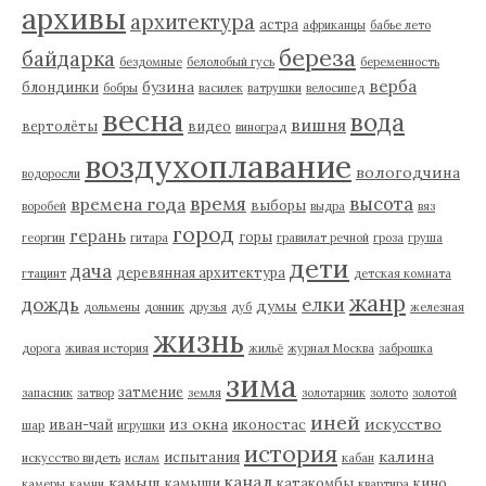
архивы
архитектура
астра
африканцы
бабье лето
береза
байдарка
бездомные
белолобый гусь
беременность
верба
бузина
блондинки
бобры
василек
ватрушки
велосипед
весна
вода
вишня
вертолёты
видео
виноград
воздухоплавание
вологодчина
водоросли
время
высота
времена года
выборы
воробей
выдра
вяз
город
герань
горы
георгин
гитара
гравилат речной
гроза
груша
дети
дача
деревянная архитектура
гтацинт
детская комната
жанр
дождь
елки
думы
дольмены
донник
друзья
дуб
железная
жизнь
дорога
живая история
жильё
журнал Москва
заброшка
зима
затмение
запасник
затвор
земля
золотарник
золото
золотой
иней
из окна
искусство
иван-чай
иконостас
шар
игрушки
история
калина
испытания
искусство видеть
ислам
кабан
канал
камыш
камыши
катакомбы
кино
камеры
камни
квартира