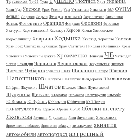
Тушино
Тюхтяев
Украина
Трусенков
Ту-22
Тула
Удот
ФУПМ
Унежев
Учватов
Ушаков
Улан-Удэ
Урал
Усенко
Уфа
ФВР
Феодоровский
ФУПМ50
Федоров
Федько
Ферапонтово
Филипенко
Франция
Фролкин
Фотоцентр
Фитиль
Фридман
Фурсенко
Херсон
Халтурин
Харитоньевский
Хасавюрт
Химки
Химкинское
Ходынка
Ховрино
Холод
Хохлов
водохранилище
Хорошево
Храм Всех Святых на Кулишках
Храм Святителя Николая в Клённиках
Храм
ЧБ
Хромченко
Успения на Успенском вражке
Ценькуш
Чатырдаг
Черников
Черноплеков
Чегем
Чекандин
Чечулинская
Чигирев
Чубаров
Шананин
Шапкин
Чикунов
Чувашия
Шаля
Шапиро
Шапошников
Шильников
Шаргунов
Шелапутин
Шендерович
Шматов
Шифрин
Шкуленко
Шолохов
Шпак
Шуваловский
Шурупова
Щелчков
Э.Ермаков
Экомасов
Электроугли
Эльтюбю
Ю.Волков
Ю.Зуйков
Ю.Козырев
Ю.Митягин
Ю.П.Петров
Яблоки на снегу
Ю.Разгуляев
Ю12
Юрасов
Юрьева
ЯК-130
Яковлева
Ярославль
Якушина
Яндульская
Янин
Янушкевич
авиация
авиамузей
Ярославская область
Ярошенко
абажур
аз грешный
автомобили
автопортрет