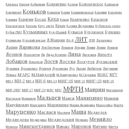
Ковригино
Коломенское
Клязьма
Князев
Кобылкин
Козлов
Колпаков
Коньков
Континент
Копылов
Корин
Корнилиевская
Коровин
Королева
Коха
Краснов
Корягин
Косых
Кравченко
Коршия
Коцан
Крым
Красногорск
Кремль
Круг света
Ксения Федоровна
Кубенское озеро
Кузьминых
Кульков
Курдюмов
Куркино
Кубок ГМО
Кул-Шариф
ЛИТ
Л.Маврин
Курникова
Курский вокзал
ЛА-8
ЛЭП
Лазаренко
Ларикова
Лапин
Лев Плоткин
Леванов
Левдин
Левин
Ленин
Леннон
Лина
Леонов
Лихотэ
Лермонтов
Ли
Лида Ясенева
Лисковая
Лобашов
Лосев
Лосева
Луганский
Лоскутов
Лопатков
Лужники
Лукашенко
Лукичев
Лукоянова
Лух
Лыхин
Любитель
Лягушкин
М'АРС
М.Найдорф
МАКС
МГУ
Лёнька
М.Павлушенко
М.Сидорюк
МИГ-15
МИГ-23
МИ-2
МИ-6
МИ-1
МИ-4
МИ-24
МИГ-21
МИГ-25
МФТИ
Маврин
МИГ-25ПУ
МИГ-27
МИГ-29
МЛС
МПС
Магарычев
Мальцев
Манихино
Маниш
Манеж
Магомаев
Малышев
Маринина
Мануйлович
Маргарита
Мария Яковлевна
Маросейка
Марта
Маруценко
Маша
Маслаев
Медведев
Масляев
Меняйло
Медведева
Медведский
Медведица
Мезиано
Мингазетдинов
Миронов
Миракс
Митино
Мещера
Митта