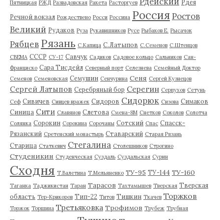
Рдейский
Рдея
Пятницкая
РЖД
Развадовская
Ракета
Расторгуев
Россия
Ростов
Речной вокзал
Рождествено
Росси
Россина
Великий
Рудаков
Руза
Рукавишников
Русе
Рыбаков Е.
Рысачок
Рязань
Рябцев
С.Латыпов
С.Капица
С.Семенов
С.Штенцов
СССР
Савчук
СВЕМА
СУ-17
Садиков
Садовое кольцо
Сальников
Сан-
Сара Тисдейл
Франциско
Северный порт
Селезнева
Семейный Доктор
Сеня
Семушин
Семенов
Семеновская
Сенчурина
Сергей Кузнецов
Серегин
Сергей Латыпов
Серебряный бор
Серпухов
Сетунь
Сидорюк
Сивичев
Сидоров
Симаков
Сеф
Сивцев вражек
Сизова
Сити
Синица
Слетова
Славянов
Смена-8М
Снетков
Соколов
Солотча
Сорокин
Сотский
Спасск-
Солянка
Сорокина
Сорочаны
Спас
Рязанский
Ставарский
Сретенский монастырь
Старая Рязань
Стегалина
Старица
Статкевич
Столешников
Строгино
Студеникин
Студенческая
Суздаль
Суздальская
Сурин
Сходня
ТУ-95
ТУ-160
ТУ-144
Т.Валетина
Т.Мельяненко
Тарасов
Тверская
Таганка
Таджикистан
Таран
Тахтамышев
Тверская
Торжков
область
Тип-22
Тишкин
Тер-Крикоров
Титов
Ткачев
Третьяковка
Трофимов
Торжок
Торшина
Трубеж
Трубная