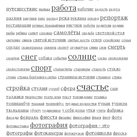
работа
путешествие
рабочие
пыльца
радость
радуга
репортаж
река
разлив
реклама
ракушки
рапс
распад
рекорд
реставрация
рисунок
речные трамвайчики
роботы
родители
родник
самолёты
световой стол
рыбы
рябина
салют
самовар
свадьба
святой источник
север
свечение
свиязь
святые места
семейские
семья
смерть
сердце
сканограмма
скворец
скелет
скульптура
слива
слон
солнце
снег
собака
сморчок
события
сосна
спелеология
спорт
стекло
спелестология
сталактиты
староверы
старость
страницы истории
стены
страна берёзового ситца
странное
стрим
счастье
стройка
студия
сфера
сын
сугроб
таджики
творчество
театр огня
текст
телевидение
техника
туман
туризм
топинамбур
трамвай
троллейбус
трудные подростки
тюльпаны
у себя дома
утки
фабрика
убунту
уединенное
утята
фиеста
февраль
фото
фасады
физалис
философия
флаги
флот
фотография
фотография - это
фотовыставка
фотографы
фотокамеры
фотошкола
фреска
фотокружок