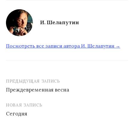
И. Шелапутин
Посмотреть все записи автора И. Шелапутин →
ПРЕДЫДУЩАЯ ЗАПИСЬ
Преждевременная весна
Н
НОВАЯ ЗАПИСЬ
а
Сегодня
в
и