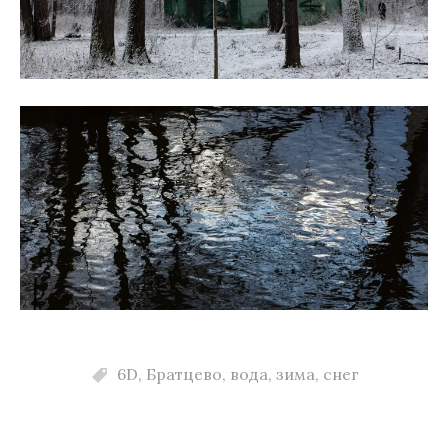
6D
,
Братцево
,
вода
,
зима
,
снег