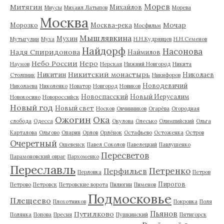
Морев
Митягин
Михайлов
Миусы
Михаил Латыпов
Морева
Москва
Мочар
Морозко
Москва-река
Мосфильм
Мышлявкина
Мухин
Мутыгулин
Муха
Н.Н.Кудрявцев
Н.Н.Семенов
Найдорф
Насонова
Надя Спиридонова
Наймилов
Небо России
Неро
Наумов
Нерская
Нижний Новгород
Никита
Никитский монастырь
Никитин
Николаев
Столпник
Никифоров
Новодевичий
Николаева
Николенко
Новатор
Новгород
Новиков
Новоспасский
Новый Иерусалим
Новокосино
Новороссийск
Новый год
Новый свет
Носков
Овчинников
Огарёва
Огородная
Ожогин
Ока
слобода
Одесса
Окулова
Олесько
Олимпийский
Ольга
Карталова
Ольгово
Опарин
Орлов
Орлёнок
Остафьево
Остоженка
Остров
Очеретный
Ошевенск
Павел Соколов
Павелецкий
Павлушенко
Пересветов
Парамоновский овраг
Пархоменко
Переславль
Петренко
Перфильев
Перловка
Петров
Пирогов
Петрово
Петровск
Петровские ворота
Пилюгин
Пименов
Подмосковье
Плещеево
Плохотников
Покровка
Поля
Пьянов
Путилково
Полянка
Попова
Пресня
Пушкинский
Пятигорск