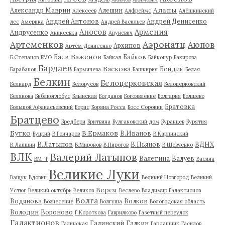
Альпы
Александр Маврин
Алешин
Алексеев
Алфреймс
Алёшкинский
Андрей Антонов
Андрей Денисенко
лес
Америка
Андрей Васильев
Аносов
Армения
Андрусенко
Аникеевка
Апуневич
Артеменков
Аэронатц
Аюпов
Архипов
Артём Денисенко
Баженов
Баев
Байков
Б.Степанов
БМО
Байкал
Байконур
Бакирова
Бардаев
Баскова
Бейдик
Барабанов
Бармичева
Башкирия
Белая
Белкин
Белоцерковская
Белкард
Белорусов
Белоцерковский
Белякова
Библиоглобус
Блынская
Богданов
Богоявление
Болгария
Болшево
Братовка
Большой Афанасьевский
Борис
Боряна Росса
Босс Сорокин
Братцево
Бредбери
Бритвина
Булгаковский дом
Буранцев
Бурятия
Бутко
В.Ермаков
В.Иванов
Буцкий
В.Гончаров
В.Карпинский
В.Латыпов
В.Пьянов
ВДНХ
В.Лапшин
В.Миронов
В.Пирогов
В.Шевченко
ВЛК
Валерий Латыпов
Валетина
Валуев
ВМ-Т
Васина
Великие Луки
Ващук
Вдовин
Великий Новгород
Великий
Верея
Устюг
Великий октябрь
Велихов
Веслево
Владимир Галактионов
Волга
Водянова
Волков
Вознесение
Волгуша
Вологодская область
Володин
Вороново
Г.Короткова
Гаврилково
Газетный переулок
Галактионов
Галинский
Галкин
Галинская
Гардашник
Гасилов