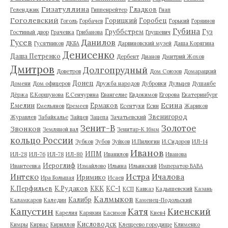
Гизатуллина
Гладков
Геленджик
Гиппенрейтер
Гнап
Гоголевский
Горицкий
Горобец
Гоголь
Горбачев
Горький
Горяинов
Губина
Груббстрем
Гуз
Гостиный двор
Грачевка
Грибанова
Грушевич
Гусев
Данилов
Гусятников
ДКБА
Дарвиновский музей
Даша Корягина
Денисенко
Даша Петренко
Дербент
Дианов
Дмитрий Жохов
Дмитров
Долгопрудный
Доветров
Дом Союзов
Домарацкий
Донец
Домени
Дом офицеров
Дружба народов
Дубровки
Дульцев
Душанбе
Дёржа
Е.Коршунова
Е.Сенчурина
Евангелие
Евдокимов
Егорова
Екатеринбург
Есина
Емелин
Ермаков
Емельянов
Еремеев
Есентуки
Есин
Жариков
Звенигород
Журавлев
Забайкалье
Зайцев
Зацепа
Зачатьевский
Зенит-В
Золотое
Звонков
Земляной вал
Зенитар-К 16мм
кольцо России
Зубков
Зубов
Зуйков
И.Пилюгин
И.Сидоров
ИЛ-14
Иванов
ИПМ
ИЛ-28
ИЛ-76
ИЛ-78
ИЛ-80
Иванилов
Иванова
Иероглиф
Ивантеевка
Измайлово
Ильина
Ильинский
Император ВАВА
Истра
Интеко
Ичалова
Иримико
Ира Большая
Исаев
К.Перфильев
К.Рудаков
ККК
КС-1
КСП
Кавказ
Кадышевский
Казань
Калмыков
Калибр
Каламкаров
Каледин
Каменец-Подольский
Капустин
Катя
Киенский
Карелия
Карякин
Касимов
Киев4
Кисловодск
Кимры
Кирвас
Кириллов
Клещеево городище
Клименко