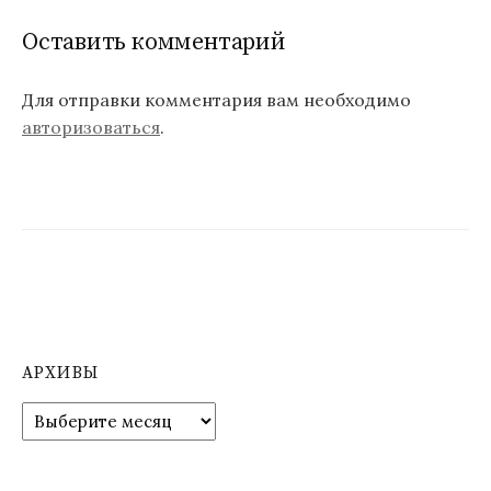
г
Оставить комментарий
а
ц
Для отправки комментария вам необходимо
авторизоваться
.
и
я
п
о
з
а
п
АРХИВЫ
и
А
р
с
х
я
и