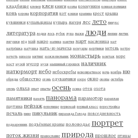
клен
кладбище
книги
коммунизм
клевер
козлы
конная полиция
корпоратив
конь
кот
крест
крыша
корова
кошки
крапива
лето
лес
кувшинки
купальщицы
купырь
лагеря
линукс
люди
литература
лодки
лось
лубок
луна
лыжи
люпин
лютик
март
май
макро
масленица
лягушки
лёд
малина
мантия
мат
мать-и-мачеха
метель
матрёшка
матушка
мемуары
мертвяки
метро
монастырь
море
мечеть
мимоза
митинг
можжевельник
монтаж
наличник
мусор
мост
музей
мухи
мышиный горошек
натюрморт
небо
ню
небоскребы
невозвратимое
ночь
ноябрь
окно
общество
одуванчики
обряды
огонь
озеро
окопы
октябрь
осень
ольха
отец
охота
олень
опыт
опыты
осина
панорама
памятники
парамотор
память
параплан
пейзаж
паутина
пепелище
первомай
первый класс
перестройка
пикульник
печаль
повседневность
пиво
пирамида Голода
портрет
половодье
подъёмные краны
подмаренник
природа
поток жизни
прошлое
птицы
православие