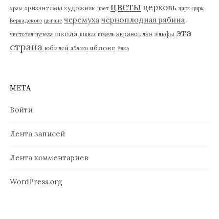
цветы
церковь
хризантемы
художник
храм
цвет
цирк
цирк
черемуха
черноплодная рябина
Вернадского
цыгане
эта
школа
шлюз
экраноплан
эльфы
чистотел
чучела
шмель
страна
яблоня
юбилей
яблоки
ёлка
МЕТА
Войти
Лента записей
Лента комментариев
WordPress.org