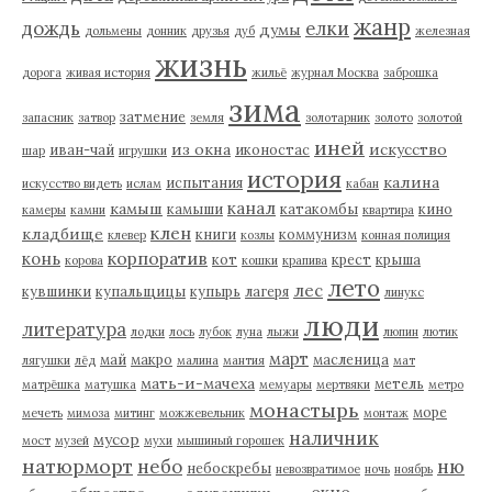
жанр
дождь
елки
думы
дольмены
донник
друзья
дуб
железная
жизнь
дорога
живая история
жильё
журнал Москва
заброшка
зима
затмение
запасник
затвор
земля
золотарник
золото
золотой
иней
из окна
искусство
иван-чай
иконостас
шар
игрушки
история
калина
испытания
искусство видеть
ислам
кабан
канал
камыш
камыши
катакомбы
кино
камеры
камни
квартира
клен
кладбище
книги
коммунизм
клевер
козлы
конная полиция
корпоратив
конь
кот
крест
крыша
корова
кошки
крапива
лето
лес
кувшинки
купальщицы
купырь
лагеря
линукс
люди
литература
лодки
лось
лубок
луна
лыжи
люпин
лютик
март
май
макро
масленица
лягушки
лёд
малина
мантия
мат
мать-и-мачеха
метель
матрёшка
матушка
мемуары
мертвяки
метро
монастырь
море
мечеть
мимоза
митинг
можжевельник
монтаж
наличник
мусор
мост
музей
мухи
мышиный горошек
натюрморт
небо
ню
небоскребы
невозвратимое
ночь
ноябрь