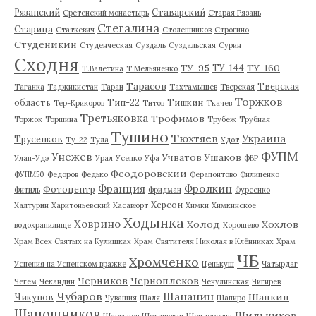
Рязанский
Ставарский
Сретенский монастырь
Старая Рязань
Стегалина
Старица
Статкевич
Столешников
Строгино
Студеникин
Студенческая
Суздаль
Суздальская
Сурин
Сходня
ТУ-95
ТУ-160
ТУ-144
Т.Валетина
Т.Мельяненко
Тарасов
Тверская
Таганка
Таджикистан
Таран
Тахтамышев
Тверская
Торжков
область
Тип-22
Тишкин
Тер-Крикоров
Титов
Ткачев
Третьяковка
Трофимов
Торжок
Торшина
Трубеж
Трубная
Тушино
Тюхтяев
Украина
Трусенков
Ту-22
Тула
Удот
ФУПМ
Унежев
Учватов
Ушаков
Улан-Удэ
Урал
Усенко
Уфа
ФВР
Феодоровский
ФУПМ50
Федоров
Федько
Ферапонтово
Филипенко
Франция
Фролкин
Фотоцентр
Фитиль
Фридман
Фурсенко
Херсон
Халтурин
Харитоньевский
Хасавюрт
Химки
Химкинское
Ходынка
Ховрино
Холод
Хохлов
водохранилище
Хорошево
Храм Всех Святых на Кулишках
Храм Святителя Николая в Клённиках
Храм
ЧБ
Хромченко
Успения на Успенском вражке
Ценькуш
Чатырдаг
Черников
Черноплеков
Чегем
Чекандин
Чечулинская
Чигирев
Чубаров
Шананин
Шапкин
Чикунов
Чувашия
Шаля
Шапиро
Шапошников
Шильников
Шаргунов
Шелапутин
Шендерович