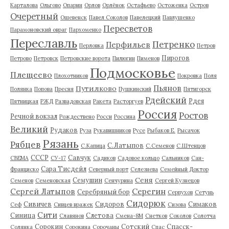
Карталова
Ольгово
Опарин
Орлов
Орлёнок
Остафьево
Остоженка
Остров
Очеретный
Ошевенск
Павел Соколов
Павелецкий
Павлушенко
Пересветов
Парамоновский овраг
Пархоменко
Переславль
Петренко
Перфильев
Перловка
Петров
Пирогов
Петрово
Петровск
Петровские ворота
Пилюгин
Пименов
Подмосковье
Плещеево
Плохотников
Покровка
Поля
Пьянов
Путилково
Полянка
Попова
Пресня
Пушкинский
Пятигорск
Рдейский
Рдея
Пятницкая
РЖД
Развадовская
Ракета
Расторгуев
Россия
Ростов
Речной вокзал
Рождествено
Росси
Россина
Великий
Рудаков
Руза
Рукавишников
Русе
Рыбаков Е.
Рысачок
Рязань
Рябцев
С.Латыпов
С.Капица
С.Семенов
С.Штенцов
СССР
Савчук
СВЕМА
СУ-17
Садиков
Садовое кольцо
Сальников
Сан-
Сара Тисдейл
Франциско
Северный порт
Селезнева
Семейный Доктор
Сеня
Семушин
Семенов
Семеновская
Сенчурина
Сергей Кузнецов
Серегин
Сергей Латыпов
Серебряный бор
Серпухов
Сетунь
Сидорюк
Сивичев
Сидоров
Симаков
Сеф
Сивцев вражек
Сизова
Сити
Синица
Слетова
Славянов
Смена-8М
Снетков
Соколов
Солотча
Сорокин
Сотский
Спасск-
Солянка
Сорокина
Сорочаны
Спас