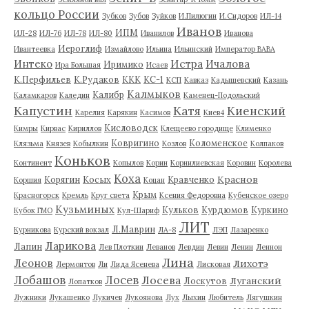
кольцо России
Зубков
Зубов
Зуйков
И.Пилюгин
И.Сидоров
ИЛ-14
Иванов
ИПМ
ИЛ-28
ИЛ-76
ИЛ-78
ИЛ-80
Иванилов
Иванова
Иероглиф
Ивантеевка
Измайлово
Ильина
Ильинский
Император ВАВА
Истра
Интеко
Ичалова
Иримико
Ира Большая
Исаев
К.Перфильев
К.Рудаков
ККК
КС-1
КСП
Кавказ
Кадышевский
Казань
Калмыков
Калибр
Каламкаров
Каледин
Каменец-Подольский
Капустин
Катя
Киенский
Карелия
Карякин
Касимов
Киев4
Кисловодск
Кимры
Кирвас
Кириллов
Клещеево городище
Клименко
Ковригино
Коломенское
Клязьма
Князев
Кобылкин
Козлов
Колпаков
Коньков
Континент
Копылов
Корин
Корнилиевская
Коровин
Королева
Коха
Краснов
Корягин
Косых
Кравченко
Коршия
Коцан
Крым
Красногорск
Кремль
Круг света
Ксения Федоровна
Кубенское озеро
Кузьминых
Кульков
Курдюмов
Куркино
Кубок ГМО
Кул-Шариф
ЛИТ
Л.Маврин
Курникова
Курский вокзал
ЛА-8
ЛЭП
Лазаренко
Ларикова
Лапин
Лев Плоткин
Леванов
Левдин
Левин
Ленин
Леннон
Лина
Леонов
Лихотэ
Лермонтов
Ли
Лида Ясенева
Лисковая
Лобашов
Лосев
Лосева
Луганский
Лоскутов
Лопатков
Лужники
Лукашенко
Лукичев
Лукоянова
Лух
Лыхин
Любитель
Лягушкин