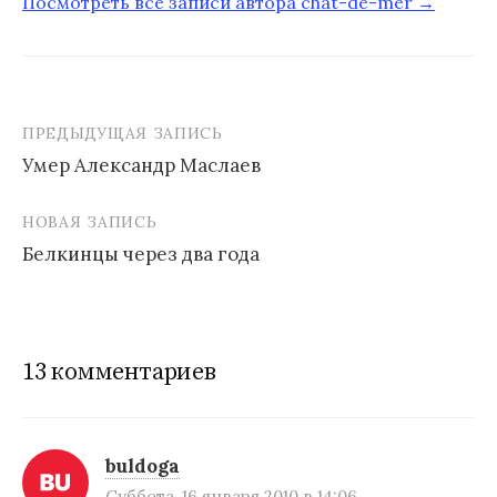
Посмотреть все записи автора chat-de-mer →
ПРЕДЫДУЩАЯ ЗАПИСЬ
Умер Александр Маслаев
Н
НОВАЯ ЗАПИСЬ
а
Белкинцы через два года
в
и
г
13 комментариев
а
ц
и
buldoga
Суббота, 16 января 2010 в 14:06