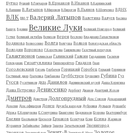
Бутко
В.Ермаков
В.Иванов
Буцкий
В.Гончаров
В.Карпинский
В.Латыпов
В.Пьянов
ВДНХ
В.Лапшин
В.Миронов
В.Пирогов
В.Шевченко
ВЛК
Валерий Латыпов
Валетина
Валуев
ВМ-Т
Васина
Великие Луки
Ващук
Вдовин
Великий Новгород
Великий
Верея
Устюг
Великий октябрь
Велихов
Веслево
Владимир Галактионов
Волга
Водянова
Волков
Вознесение
Волгуша
Вологодская область
Володин
Вороново
Г.Короткова
Гаврилково
Газетный переулок
Галактионов
Галинский
Галкин
Галинская
Гардашник
Гасилов
Гизатуллина
Гладков
Геленджик
Гиппенрейтер
Гнап
Гоголевский
Горицкий
Горобец
Гоголь
Горбачев
Горький
Горяинов
Губина
Груббстрем
Гуз
Гостиный двор
Грачевка
Грибанова
Грушевич
Гусев
Данилов
Гусятников
ДКБА
Дарвиновский музей
Даша Корягина
Денисенко
Даша Петренко
Дербент
Дианов
Дмитрий Жохов
Дмитров
Долгопрудный
Доветров
Дом Союзов
Домарацкий
Донец
Домени
Дом офицеров
Дружба народов
Дубровки
Дульцев
Душанбе
Дёржа
Е.Коршунова
Е.Сенчурина
Евангелие
Евдокимов
Егорова
Екатеринбург
Есина
Емелин
Ермаков
Емельянов
Еремеев
Есентуки
Есин
Жариков
Звенигород
Журавлев
Забайкалье
Зайцев
Зацепа
Зачатьевский
Зенит-В
Золотое
Звонков
Земляной вал
Зенитар-К 16мм