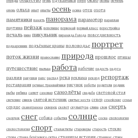
окно
общество
одуванчики
обряды
огонь
озеро
окопы
октябрь
осень
ольха
отец
охота
олень
опыт
опыты
осина
панорама
памятники
парамотор
память
параплан
пейзаж
паутина
пепелище
первомай
первый класс
перестройка
пикульник
печаль
повседневность
пиво
пирамида Голода
портрет
половодье
подъёмные краны
подмаренник
природа
поток жизни
прошлое
птицы
православие
работа
путешествие
рабочие
пыльца
радость
радуга
репортаж
река
разлив
реклама
ракушки
рапс
распад
рекорд
реставрация
рисунок
речные трамвайчики
роботы
родители
родник
самолёты
световой стол
рыбы
рябина
салют
самовар
свадьба
святой источник
север
свечение
свиязь
святые места
семейские
семья
смерть
сердце
сканограмма
скворец
скелет
скульптура
слива
слон
солнце
снег
собака
сморчок
события
сосна
спелеология
спорт
стекло
спелестология
сталактиты
староверы
старость
страницы истории
стены
страна берёзового ситца
странное
стрим