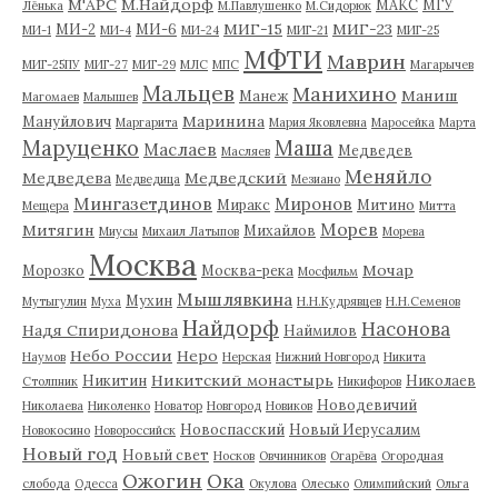
М'АРС
М.Найдорф
МАКС
МГУ
Лёнька
М.Павлушенко
М.Сидорюк
МИГ-15
МИГ-23
МИ-2
МИ-6
МИ-1
МИ-4
МИ-24
МИГ-21
МИГ-25
МФТИ
Маврин
МИГ-25ПУ
МИГ-27
МИГ-29
МЛС
МПС
Магарычев
Мальцев
Манихино
Маниш
Манеж
Магомаев
Малышев
Маринина
Мануйлович
Маргарита
Мария Яковлевна
Маросейка
Марта
Маруценко
Маша
Маслаев
Медведев
Масляев
Меняйло
Медведева
Медведский
Медведица
Мезиано
Мингазетдинов
Миронов
Миракс
Митино
Мещера
Митта
Морев
Митягин
Михайлов
Миусы
Михаил Латыпов
Морева
Москва
Мочар
Морозко
Москва-река
Мосфильм
Мышлявкина
Мухин
Мутыгулин
Муха
Н.Н.Кудрявцев
Н.Н.Семенов
Найдорф
Насонова
Надя Спиридонова
Наймилов
Небо России
Неро
Наумов
Нерская
Нижний Новгород
Никита
Никитский монастырь
Никитин
Николаев
Столпник
Никифоров
Новодевичий
Николаева
Николенко
Новатор
Новгород
Новиков
Новоспасский
Новый Иерусалим
Новокосино
Новороссийск
Новый год
Новый свет
Носков
Овчинников
Огарёва
Огородная
Ожогин
Ока
слобода
Одесса
Окулова
Олесько
Олимпийский
Ольга