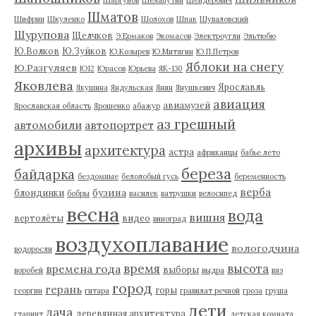
Шматов
Шифрин
Шкуленко
Шолохов
Шпак
Шуваловский
Шурупова
Щелчков
Э.Ермаков
Экомасов
Электроугли
Эльтюбю
Ю.Волков
Ю.Зуйков
Ю.Козырев
Ю.Митягин
Ю.П.Петров
Яблоки на снегу
Ю.Разгуляев
Ю12
Юрасов
Юрьева
ЯК-130
Яковлева
Ярославль
Якушина
Яндульская
Янин
Янушкевич
авиация
авиамузей
Ярославская область
Ярошенко
абажур
аз грешный
автомобили
автопортрет
архивы
архитектура
астра
африканцы
бабье лето
береза
байдарка
бездомные
белолобый гусь
беременность
верба
бузина
блондинки
бобры
василек
ватрушки
велосипед
весна
вода
вишня
вертолёты
видео
виноград
воздухоплавание
вологодчина
водоросли
время
высота
времена года
выборы
воробей
выдра
вяз
город
герань
горы
георгин
гитара
гравилат речной
гроза
груша
дети
дача
деревянная архитектура
гтацинт
детская комната