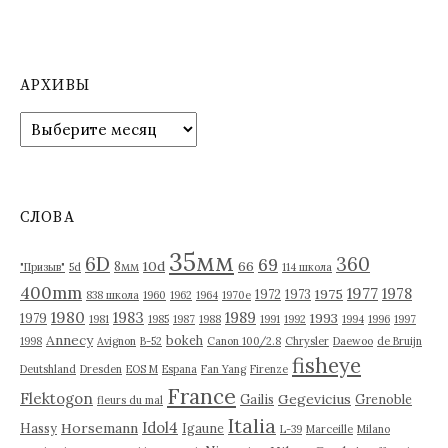
АРХИВЫ
А
р
х
и
в
СЛОВА
ы
35мм
6D
360
69
10d
66
8мм
"Призыв"
5d
114 школа
400mm
1977
1978
1975
1972
1973
838 школа
1960
1962
1964
1970е
1980
1983
1989
1993
1979
1981
1985
1987
1988
1991
1992
1994
1996
1997
Annecy
bokeh
1998
Avignon
B-52
Canon 100/2.8
Chrysler
Daewoo
de Bruijn
fisheye
Deutshland
Dresden
EOS M
Espana
Fan Yang
Firenze
France
Flektogon
Gegevicius
Gailis
Grenoble
fleurs du mal
Italia
Idol4
Horsemann
Hassy
Igaune
L-39
Marceille
Milano