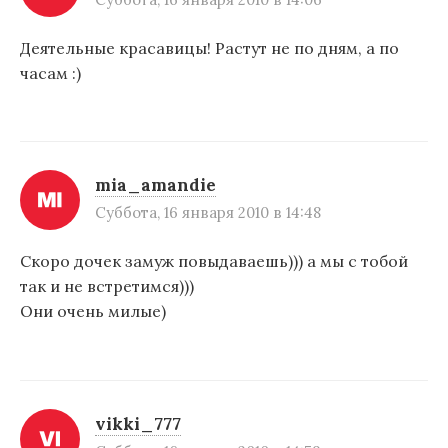
я
п
Деятельные красавицы! Растут не по дням, а по
часам :)
о
з
а
п
mia_amandie
Суббота, 16 января 2010 в 14:48
и
с
Скоро дочек замуж повыдаваешь))) а мы с тобой
я
так и не встретимся)))
Они очень милые)
м
vikki_777