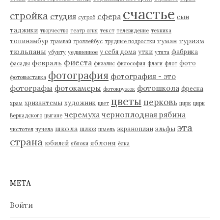
счастье
стройка
студия
сфера
сын
сугроб
таджики
творчество
театр огня
текст
телевидение
техника
туман
туризм
топинамбур
трамвай
троллейбус
трудные подростки
тюльпаны
у себя дома
утки
фабрика
убунту
уединенное
утята
фиеста
февраль
фото
фасады
физалис
философия
флаги
флот
фотография
фотография - это
фотовыставка
фотографы
фотокамеры
фотошкола
фреска
фотокружок
цветы
церковь
хризантемы
художник
храм
цвет
цирк
цирк
черемуха
черноплодная рябина
Вернадского
цыгане
эта
школа
шлюз
экраноплан
эльфы
чистотел
чучела
шмель
страна
яблоня
юбилей
яблоки
ёлка
МЕТА
Войти