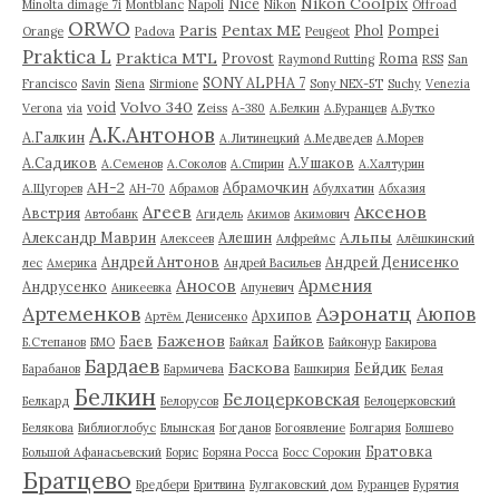
Nikon Coolpix
Nice
Minolta dimage 7i
Montblanc
Napoli
Nikon
Offroad
ORWO
Paris
Pentax ME
Phol
Pompei
Orange
Padova
Peugeot
Praktica L
Praktica MTL
Provost
Roma
Raymond Rutting
RSS
San
SONY ALPHA 7
Francisco
Savin
Siena
Sirmione
Sony NEX-5T
Suchy
Venezia
Volvo 340
void
Verona
via
Zeiss
А-380
А.Белкин
А.Буранцев
А.Бутко
А.К.Антонов
А.Галкин
А.Литинецкий
А.Медведев
А.Морев
А.Садиков
А.Ушаков
А.Семенов
А.Соколов
А.Спирин
А.Халтурин
АН-2
Абрамочкин
А.Щугорев
АН-70
Абрамов
Абулхатин
Абхазия
Аксенов
Агеев
Австрия
Автобанк
Агидель
Акимов
Акимович
Альпы
Александр Маврин
Алешин
Алексеев
Алфреймс
Алёшкинский
Андрей Антонов
Андрей Денисенко
лес
Америка
Андрей Васильев
Аносов
Армения
Андрусенко
Аникеевка
Апуневич
Артеменков
Аэронатц
Аюпов
Архипов
Артём Денисенко
Баженов
Баев
Байков
Б.Степанов
БМО
Байкал
Байконур
Бакирова
Бардаев
Баскова
Бейдик
Барабанов
Бармичева
Башкирия
Белая
Белкин
Белоцерковская
Белкард
Белорусов
Белоцерковский
Белякова
Библиоглобус
Блынская
Богданов
Богоявление
Болгария
Болшево
Братовка
Большой Афанасьевский
Борис
Боряна Росса
Босс Сорокин
Братцево
Бредбери
Бритвина
Булгаковский дом
Буранцев
Бурятия