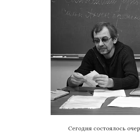
о
м
у
Сегодня состоялось очер