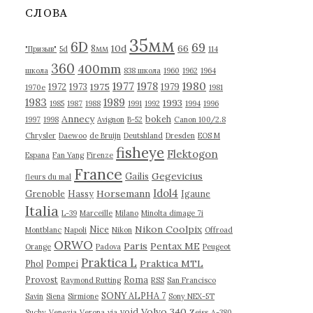
в
СЛОВА
ы
35мм
6D
69
10d
66
8мм
"Призыв"
5d
114
360
400mm
школа
838 школа
1960
1962
1964
1977
1980
1978
1975
1972
1973
1979
1970е
1981
1983
1989
1993
1985
1987
1988
1991
1992
1994
1996
Annecy
bokeh
1997
1998
Avignon
B-52
Canon 100/2.8
Chrysler
Daewoo
de Bruijn
Deutshland
Dresden
EOS M
fisheye
Flektogon
Espana
Fan Yang
Firenze
France
Gegevicius
Gailis
fleurs du mal
Idol4
Horsemann
Grenoble
Hassy
Igaune
Italia
L-39
Marceille
Milano
Minolta dimage 7i
Nikon Coolpix
Nice
Montblanc
Napoli
Nikon
Offroad
ORWO
Paris
Pentax ME
Orange
Padova
Peugeot
Praktica L
Praktica MTL
Phol
Pompei
Provost
Roma
Raymond Rutting
RSS
San Francisco
SONY ALPHA 7
Savin
Siena
Sirmione
Sony NEX-5T
Volvo 340
void
Suchy
Venezia
Verona
via
Zeiss
А-380