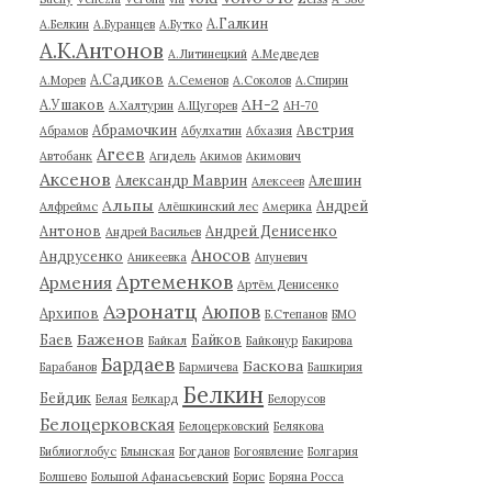
А.Галкин
А.Белкин
А.Буранцев
А.Бутко
А.К.Антонов
А.Литинецкий
А.Медведев
А.Садиков
А.Морев
А.Семенов
А.Соколов
А.Спирин
АН-2
А.Ушаков
А.Халтурин
А.Щугорев
АН-70
Абрамочкин
Австрия
Абрамов
Абулхатин
Абхазия
Агеев
Автобанк
Агидель
Акимов
Акимович
Аксенов
Александр Маврин
Алешин
Алексеев
Альпы
Андрей
Алфреймс
Алёшкинский лес
Америка
Антонов
Андрей Денисенко
Андрей Васильев
Аносов
Андрусенко
Аникеевка
Апуневич
Артеменков
Армения
Артём Денисенко
Аэронатц
Аюпов
Архипов
Б.Степанов
БМО
Баженов
Баев
Байков
Байкал
Байконур
Бакирова
Бардаев
Баскова
Барабанов
Бармичева
Башкирия
Белкин
Бейдик
Белая
Белкард
Белорусов
Белоцерковская
Белоцерковский
Белякова
Библиоглобус
Блынская
Богданов
Богоявление
Болгария
Болшево
Большой Афанасьевский
Борис
Боряна Росса