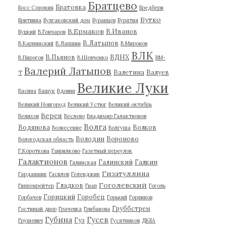
Братцево
Братовка
Босс Сорокин
Бредбери
Бутко
Бритвина
Булгаковский дом
Буранцев
Бурятия
В.Ермаков
В.Иванов
Буцкий
В.Гончаров
В.Латыпов
В.Карпинский
В.Лапшин
В.Миронов
ВЛК
В.Пьянов
ВДНХ
В.Пирогов
В.Шевченко
ВМ-
Валерий Латыпов
Валетина
Валуев
Т
Великие Луки
Васина
Ващук
Вдовин
Великий Новгород
Великий Устюг
Великий октябрь
Верея
Велихов
Веслево
Владимир Галактионов
Волга
Водянова
Волков
Вознесение
Волгуша
Володин
Вороново
Вологодская область
Г.Короткова
Гаврилково
Газетный переулок
Галактионов
Галинский
Галкин
Галинская
Гизатуллина
Гардашник
Гасилов
Геленджик
Гоголевский
Гладков
Гиппенрейтер
Гнап
Гоголь
Горицкий
Горобец
Горбачев
Горький
Горяинов
Груббстрем
Гостиный двор
Грачевка
Грибанова
Губина
Гусев
Гуз
Грушевич
Гусятников
ДКБА