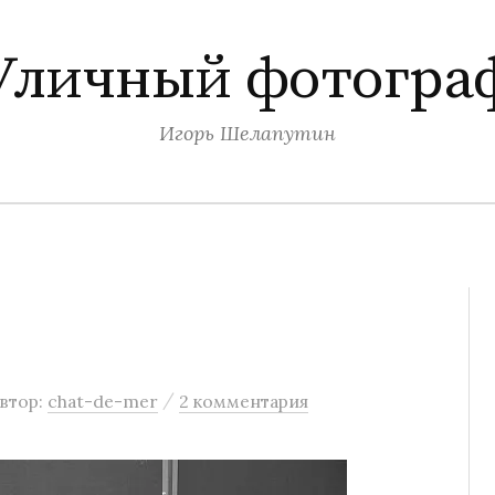
Уличный фотогра
Игорь Шелапутин
/
втор:
chat-de-mer
2 комментария