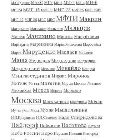
МАКС
МГУ
МИ-2
МИ-6
М.Сидорюк
МИ-1
МИ-4
МИГ-15
МИГ-23
МИ-24
МИГ-21
МИГ-25
МИГ-25ПУ
МФТИ
Маврин
МИГ-27
МИГ-29
МЛС
МПС
Мальцев
Магарычев
Магомаев
Малышев
Манихино
Маниш
Манеж
Мануйлович
Маринина
Маргарита
Мария Яковлевна
Маросейка
Маруценко
Маслаев
Марта
Масляев
Маша
Медведева
Медведев
Медведица
Меняйло
Медведский
Мезиано
Мещера
Мингазетдинов
Миронов
Миракс
Митягин
Митино
Митта
Миусы
Михаил Латыпов
Морев
Михайлов
Морозко
Морева
Москва
Мочар
Москва-река
Мосфильм
Мышлявкина
Мухин
Мутыгулин
Муха
Надя Спиридонова
Н.Н.Кудрявцев
Н.Н.Семенов
Найдорф
Насонова
Наймилов
Наумов
Небо России
Неро
Нерская
Нижний Новгород