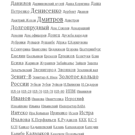
Данилов
Даша
Дарвиновский музей
Даша Корягина
Денисенко
Петренко
Дербент
Дианов
Дмитров
Дмитрий Жохов
Доветров
Долгопрудный
Дом Союзов
Домарацкий
Донец
Домени
Дом офицеров
Дружба народов
Дубровки
Дульцев
Душанбе
Дёржа
Е.Коршунова
Е.Сенчурина
Евангелие
Евдокимов
Егорова
Екатеринбург
Емелин
Ермаков
Емельянов
Еремеев
Есентуки
Есин
Есина
Жариков
Журавлев
Забайкалье
Зайцев
Зацепа
Звонков
Звенигород
Зачатьевский
Земляной вал
Зенит-В
Золотое кольцо
Зенитар-К 16мм
России
Зубков
Зубов
Зуйков
И.Пилюгин
И.Сидоров
ИПМ
ИЛ-14
ИЛ-28
ИЛ-76
ИЛ-78
ИЛ-80
Иванилов
Иванов
Иероглиф
Иванова
Ивантеевка
Измайлово
Ильина
Ильинский
Император ВАВА
Истра
Интеко
Иримико
Ира Большая
Исаев
Ичалова
К.Перфильев
К.Рудаков
ККК
КС-1
КСП
Кавказ
Кадышевский
Казань
Каламкаров
Каледин
Калмыков
Калибр
Каменец-Подольский