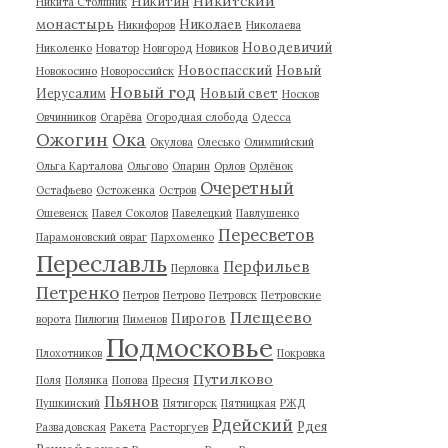
Никитский
Никитин
Никита Столпник
монастырь
Николаев
Никифоров
Николаева
Новодевичий
Николенко
Новатор
Новгород
Новиков
Новоспасский
Новый
Новокосино
Новороссийск
Новый год
Иерусалим
Новый свет
Носков
Овчинников
Огарёва
Огородная слобода
Одесса
Ожогин
Ока
Окулова
Олесько
Олимпийский
Ольга Карталова
Ольгово
Опарин
Орлов
Орлёнок
Очеретный
Остафьево
Остоженка
Остров
Ошевенск
Павел Соколов
Павелецкий
Павлушенко
Пересветов
Парамоновский овраг
Пархоменко
Переславль
Перфильев
Перловка
Петренко
Петров
Петрово
Петровск
Петровские
Плещеево
Пирогов
ворота
Пилюгин
Пименов
Подмосковье
Плохотников
Покровка
Путилково
Поля
Полянка
Попова
Пресня
Пьянов
Пушкинский
Пятигорск
Пятницкая
РЖД
Рдейский
Рдея
Развадовская
Ракета
Расторгуев