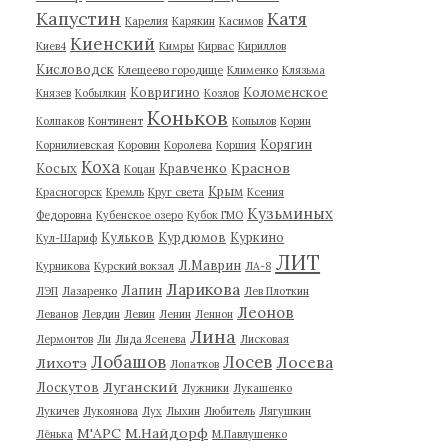
Капустин
Катя
Карелия
Карякин
Касимов
Киенский
Киев4
Кимры
Кирвас
Кириллов
Кисловодск
Клещеево городище
Клименко
Клязьма
Ковригино
Коломенское
Князев
Кобылкин
Козлов
Коньков
Колпаков
Континент
Копылов
Корин
Корягин
Корнилиевская
Коровин
Королева
Коршия
Коха
Краснов
Косых
Кравченко
Коцан
Крым
Красногорск
Кремль
Круг света
Ксения
Кузьминых
Федоровна
Кубенское озеро
Кубок ГМО
Кульков
Курдюмов
Куркино
Кул-Шариф
ЛИТ
Л.Маврин
Курникова
Курский вокзал
ЛА-8
Ларикова
Лапин
ЛЭП
Лазаренко
Лев Плоткин
Леонов
Леванов
Левдин
Левин
Ленин
Леннон
Лина
Лермонтов
Ли
Лида Ясенева
Лисковая
Лобашов
Лосев
Лосева
Лихотэ
Лопатков
Луганский
Лоскутов
Лужники
Лукашенко
Лукичев
Лукоянова
Лух
Лыхин
Любитель
Лягушкин
М'АРС
М.Найдорф
Лёнька
М.Павлушенко