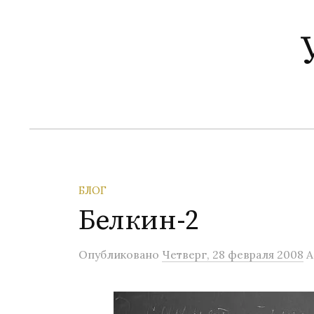
П
е
р
е
й
т
и
к
с
о
БЛОГ
д
Белкин-2
е
р
Опубликовано
Четверг, 28 февраля 2008
А
ж
и
м