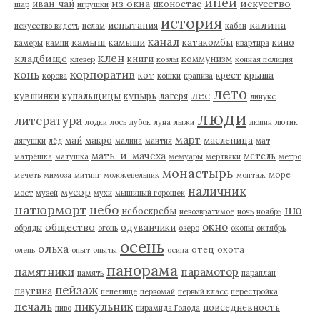
иней
из окна
искусство
иван-чай
иконостас
шар
игрушки
история
калина
испытания
искусство видеть
ислам
кабан
канал
камыш
камыши
катакомбы
кино
камеры
камни
квартира
клен
кладбище
книги
коммунизм
клевер
козлы
конная полиция
корпоратив
конь
кот
крест
крыша
корова
кошки
крапива
лето
лес
кувшинки
купальщицы
купырь
лагеря
линукс
люди
литература
лодки
лось
лубок
луна
лыжи
люпин
лютик
март
май
макро
масленица
лягушки
лёд
малина
мантия
мат
мать-и-мачеха
метель
матрёшка
матушка
мемуары
мертвяки
метро
монастырь
море
мечеть
мимоза
митинг
можжевельник
монтаж
наличник
мусор
мост
музей
мухи
мышиный горошек
натюрморт
небо
ню
небоскребы
невозвратимое
ночь
ноябрь
окно
общество
одуванчики
обряды
огонь
озеро
окопы
октябрь
осень
ольха
отец
охота
олень
опыт
опыты
осина
панорама
памятники
парамотор
память
параплан
пейзаж
паутина
пепелище
первомай
первый класс
перестройка
пикульник
печаль
повседневность
пиво
пирамида Голода