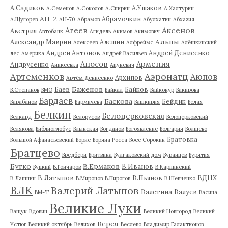
А.Садиков
А.Ушаков
А.Семенов
А.Соколов
А.Спирин
А.Халтурин
АН-2
Абрамочкин
А.Щугорев
АН-70
Абрамов
Абулхатин
Абхазия
Аксенов
Агеев
Австрия
Автобанк
Агидель
Акимов
Акимович
Альпы
Александр Маврин
Алешин
Алексеев
Алфреймс
Алёшкинский
Андрей Антонов
Андрей Денисенко
лес
Америка
Андрей Васильев
Аносов
Армения
Андрусенко
Аникеевка
Апуневич
Артеменков
Аэронатц
Аюпов
Архипов
Артём Денисенко
Баженов
Баев
Байков
Б.Степанов
БМО
Байкал
Байконур
Бакирова
Бардаев
Баскова
Бейдик
Барабанов
Бармичева
Башкирия
Белая
Белкин
Белоцерковская
Белкард
Белорусов
Белоцерковский
Белякова
Библиоглобус
Блынская
Богданов
Богоявление
Болгария
Болшево
Братовка
Большой Афанасьевский
Борис
Боряна Росса
Босс Сорокин
Братцево
Бредбери
Бритвина
Булгаковский дом
Буранцев
Бурятия
Бутко
В.Ермаков
В.Иванов
Буцкий
В.Гончаров
В.Карпинский
В.Латыпов
В.Пьянов
ВДНХ
В.Лапшин
В.Миронов
В.Пирогов
В.Шевченко
ВЛК
Валерий Латыпов
Валетина
Валуев
ВМ-Т
Васина
Великие Луки
Ващук
Вдовин
Великий Новгород
Великий
Верея
Устюг
Великий октябрь
Велихов
Веслево
Владимир Галактионов