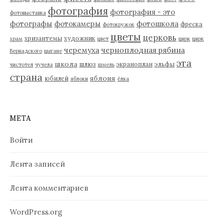
фотография
фотография - это
фотовыставка
фотографы
фотокамеры
фотошкола
фреска
фотокружок
цветы
церковь
хризантемы
художник
храм
цвет
цирк
цирк
черемуха
черноплодная рябина
Вернадского
цыгане
эта
школа
шлюз
экраноплан
эльфы
чистотел
чучела
шмель
страна
яблоня
юбилей
яблоки
ёлка
МЕТА
Войти
Лента записей
Лента комментариев
WordPress.org