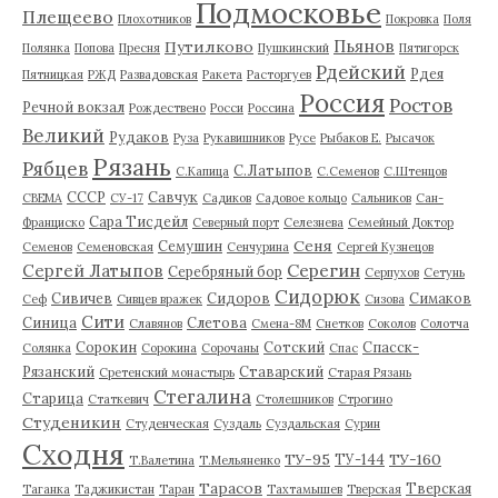
Подмосковье
Плещеево
Плохотников
Покровка
Поля
Пьянов
Путилково
Полянка
Попова
Пресня
Пушкинский
Пятигорск
Рдейский
Рдея
Пятницкая
РЖД
Развадовская
Ракета
Расторгуев
Россия
Ростов
Речной вокзал
Рождествено
Росси
Россина
Великий
Рудаков
Руза
Рукавишников
Русе
Рыбаков Е.
Рысачок
Рязань
Рябцев
С.Латыпов
С.Капица
С.Семенов
С.Штенцов
СССР
Савчук
СВЕМА
СУ-17
Садиков
Садовое кольцо
Сальников
Сан-
Сара Тисдейл
Франциско
Северный порт
Селезнева
Семейный Доктор
Сеня
Семушин
Семенов
Семеновская
Сенчурина
Сергей Кузнецов
Серегин
Сергей Латыпов
Серебряный бор
Серпухов
Сетунь
Сидорюк
Сивичев
Сидоров
Симаков
Сеф
Сивцев вражек
Сизова
Сити
Синица
Слетова
Славянов
Смена-8М
Снетков
Соколов
Солотча
Сорокин
Сотский
Спасск-
Солянка
Сорокина
Сорочаны
Спас
Рязанский
Ставарский
Сретенский монастырь
Старая Рязань
Стегалина
Старица
Статкевич
Столешников
Строгино
Студеникин
Студенческая
Суздаль
Суздальская
Сурин
Сходня
ТУ-95
ТУ-160
ТУ-144
Т.Валетина
Т.Мельяненко
Тарасов
Тверская
Таганка
Таджикистан
Таран
Тахтамышев
Тверская