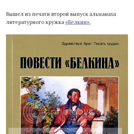
м
Вышел из печати второй выпуск альманаха
у
литературного кружка
«Белкин».