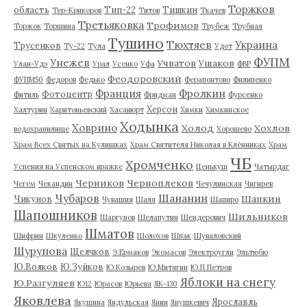
Торжков
область
Тип-22
Тишкин
Тер-Крикоров
Титов
Ткачев
Третьяковка
Трофимов
Торжок
Торшина
Трубеж
Трубная
Тушино
Тюхтяев
Украина
Трусенков
Ту-22
Тула
Удот
ФУПМ
Унежев
Учватов
Ушаков
Улан-Удэ
Урал
Усенко
Уфа
ФВР
Феодоровский
ФУПМ50
Федоров
Федько
Ферапонтово
Филипенко
Франция
Фролкин
Фотоцентр
Фитиль
Фридман
Фурсенко
Херсон
Халтурин
Харитоньевский
Хасавюрт
Химки
Химкинское
Ходынка
Ховрино
Холод
Хохлов
водохранилище
Хорошево
Храм Всех Святых на Кулишках
Храм Святителя Николая в Клённиках
Храм
ЧБ
Хромченко
Успения на Успенском вражке
Ценькуш
Чатырдаг
Черников
Черноплеков
Чегем
Чекандин
Чечулинская
Чигирев
Чубаров
Шананин
Шапкин
Чикунов
Чувашия
Шаля
Шапиро
Шапошников
Шильников
Шаргунов
Шелапутин
Шендерович
Шматов
Шифрин
Шкуленко
Шолохов
Шпак
Шуваловский
Шурупова
Щелчков
Э.Ермаков
Экомасов
Электроугли
Эльтюбю
Ю.Волков
Ю.Зуйков
Ю.Козырев
Ю.Митягин
Ю.П.Петров
Яблоки на снегу
Ю.Разгуляев
Ю12
Юрасов
Юрьева
ЯК-130
Яковлева
Ярославль
Якушина
Яндульская
Янин
Янушкевич