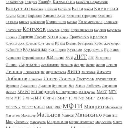
Калмыков
Калибр
Каламкаров
Каледин
Каменец-Подольский
Капустин
Катя
Киенский
Карелия
Карякин
Касимов
Киев4
Кисловодск
Кимры
Кирвас
Кириллов
Клещеево городище
Клименко
Ковригино
Коломенское
Клязьма
Князев
Кобылкин
Козлов
Колпаков
Коньков
Континент
Копылов
Корин
Корнилиевская
Коровин
Королева
Коха
Краснов
Корягин
Косых
Кравченко
Коршия
Коцан
Крым
Красногорск
Кремль
Круг света
Ксения Федоровна
Кубенское озеро
Кузьминых
Кульков
Курдюмов
Куркино
Кубок ГМО
Кул-Шариф
ЛИТ
Л.Маврин
Курникова
Курский вокзал
ЛА-8
ЛЭП
Лазаренко
Ларикова
Лапин
Лев Плоткин
Леванов
Левдин
Левин
Ленин
Леннон
Лина
Леонов
Лихотэ
Лермонтов
Ли
Лида Ясенева
Лисковая
Лобашов
Лосев
Лосева
Луганский
Лоскутов
Лопатков
Лужники
Лукашенко
Лукичев
Лукоянова
Лух
Лыхин
Любитель
Лягушкин
М'АРС
М.Найдорф
МАКС
МГУ
Лёнька
М.Павлушенко
М.Сидорюк
МИГ-15
МИГ-23
МИ-2
МИ-6
МИ-1
МИ-4
МИ-24
МИГ-21
МИГ-25
МФТИ
Маврин
МИГ-25ПУ
МИГ-27
МИГ-29
МЛС
МПС
Магарычев
Мальцев
Манихино
Маниш
Манеж
Магомаев
Малышев
Маринина
Мануйлович
Маргарита
Мария Яковлевна
Маросейка
Марта