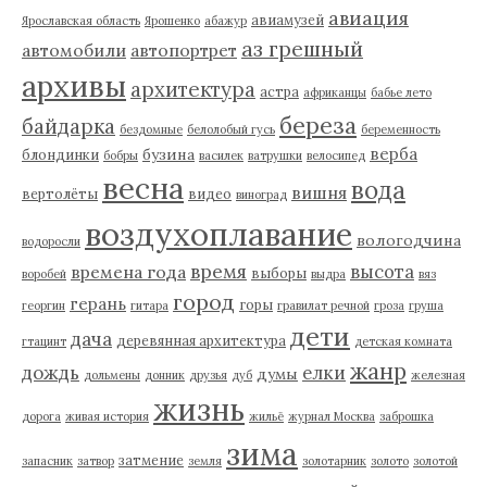
авиация
авиамузей
Ярославская область
Ярошенко
абажур
аз грешный
автомобили
автопортрет
архивы
архитектура
астра
африканцы
бабье лето
береза
байдарка
бездомные
белолобый гусь
беременность
верба
бузина
блондинки
бобры
василек
ватрушки
велосипед
весна
вода
вишня
вертолёты
видео
виноград
воздухоплавание
вологодчина
водоросли
время
высота
времена года
выборы
воробей
выдра
вяз
город
герань
горы
георгин
гитара
гравилат речной
гроза
груша
дети
дача
деревянная архитектура
гтацинт
детская комната
жанр
дождь
елки
думы
дольмены
донник
друзья
дуб
железная
жизнь
дорога
живая история
жильё
журнал Москва
заброшка
зима
затмение
запасник
затвор
земля
золотарник
золото
золотой