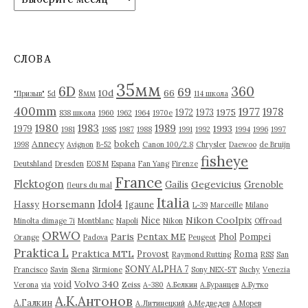
р
х
и
в
СЛОВА
ы
35мм
6D
360
69
10d
66
8мм
"Призыв"
5d
114 школа
400mm
1977
1978
1975
1972
1973
838 школа
1960
1962
1964
1970е
1980
1983
1989
1993
1979
1981
1985
1987
1988
1991
1992
1994
1996
1997
Annecy
bokeh
1998
Avignon
B-52
Canon 100/2.8
Chrysler
Daewoo
de Bruijn
fisheye
Deutshland
Dresden
EOS M
Espana
Fan Yang
Firenze
France
Flektogon
Gegevicius
Gailis
Grenoble
fleurs du mal
Italia
Idol4
Horsemann
Hassy
Igaune
L-39
Marceille
Milano
Nikon Coolpix
Nice
Minolta dimage 7i
Montblanc
Napoli
Nikon
Offroad
ORWO
Paris
Pentax ME
Phol
Pompei
Orange
Padova
Peugeot
Praktica L
Praktica MTL
Provost
Roma
Raymond Rutting
RSS
San
SONY ALPHA 7
Francisco
Savin
Siena
Sirmione
Sony NEX-5T
Suchy
Venezia
Volvo 340
void
Verona
via
Zeiss
А-380
А.Белкин
А.Буранцев
А.Бутко
А.К.Антонов
А.Галкин
А.Литинецкий
А.Медведев
А.Морев