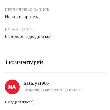
ПРЕДЫДУЩАЯ ЗАПИСЬ
Не кочегары мы,
Н
НОВАЯ ЗАПИСЬ
а
В апреле, в двадцатых
в
и
г
1 комментарий
а
ц
и
natalya1905
Вторник, 21 апреля 2009 в 20:36
я
п
Поздравляю! :)
о