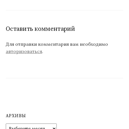
з
а
Оставить комментарий
п
и
Для отправки комментария вам необходимо
с
авторизоваться
.
я
м
АРХИВЫ
А