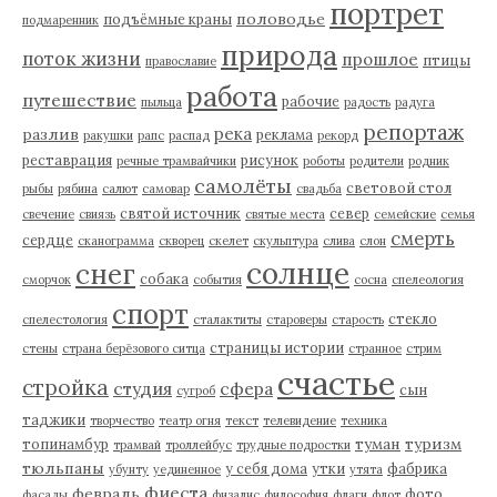
портрет
половодье
подъёмные краны
подмаренник
природа
поток жизни
прошлое
птицы
православие
работа
путешествие
рабочие
пыльца
радость
радуга
репортаж
река
разлив
реклама
ракушки
рапс
распад
рекорд
реставрация
рисунок
речные трамвайчики
роботы
родители
родник
самолёты
световой стол
рыбы
рябина
салют
самовар
свадьба
святой источник
север
свечение
свиязь
святые места
семейские
семья
смерть
сердце
сканограмма
скворец
скелет
скульптура
слива
слон
солнце
снег
собака
сморчок
события
сосна
спелеология
спорт
стекло
спелестология
сталактиты
староверы
старость
страницы истории
стены
страна берёзового ситца
странное
стрим
счастье
стройка
студия
сфера
сын
сугроб
таджики
творчество
театр огня
текст
телевидение
техника
туман
туризм
топинамбур
трамвай
троллейбус
трудные подростки
тюльпаны
у себя дома
утки
фабрика
убунту
уединенное
утята
фиеста
февраль
фото
фасады
физалис
философия
флаги
флот