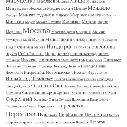
Маруценко
Маша
Маслаев
Медведев
Масляев
Меняйло
Медведева
Медведский
Медведица
Мезиано
Мингазетдинов
Миронов
Миракс
Митино
Мещера
Митта
Морев
Митягин
Михайлов
Миусы
Михаил Латыпов
Морева
Москва
Мочар
Морозко
Москва-река
Мосфильм
Мышлявкина
Мухин
Мутыгулин
Муха
Н.Н.Кудрявцев
Н.Н.Семенов
Найдорф
Насонова
Надя Спиридонова
Наймилов
Небо России
Неро
Наумов
Нерская
Нижний Новгород
Никита
Никитский монастырь
Никитин
Николаев
Столпник
Никифоров
Новодевичий
Николаева
Николенко
Новатор
Новгород
Новиков
Новоспасский
Новый Иерусалим
Новокосино
Новороссийск
Новый год
Новый свет
Носков
Овчинников
Огарёва
Огородная
Ожогин
Ока
слобода
Одесса
Окулова
Олесько
Олимпийский
Ольга
Карталова
Ольгово
Опарин
Орлов
Орлёнок
Остафьево
Остоженка
Остров
Очеретный
Ошевенск
Павел Соколов
Павелецкий
Павлушенко
Пересветов
Парамоновский овраг
Пархоменко
Переславль
Петренко
Перфильев
Перловка
Петров
Пирогов
Петрово
Петровск
Петровские ворота
Пилюгин
Пименов