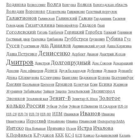
Волга
Водянова
Волков
Вознесение
Волгуша
Вологодская область
Володин
Вороново
Г.Короткова
Гаврилково
Газетный переулок
Галактионов
Галинский
Галкин
Галинская
Гардашник
Гасилов
Гизатуллина
Гладков
Геленджик
Гиппенрейтер
Гнап
Гоголевский
Горицкий
Горобец
Гоголь
Горбачев
Горький
Горяинов
Губина
Груббстрем
Гуз
Гостиный двор
Грачевка
Грибанова
Грушевич
Гусев
Данилов
Гусятников
ДКБА
Дарвиновский музей
Даша Корягина
Денисенко
Даша Петренко
Дербент
Дианов
Дмитрий Жохов
Дмитров
Долгопрудный
Доветров
Дом Союзов
Домарацкий
Донец
Домени
Дом офицеров
Дружба народов
Дубровки
Дульцев
Душанбе
Дёржа
Е.Коршунова
Е.Сенчурина
Евангелие
Евдокимов
Егорова
Екатеринбург
Есина
Емелин
Ермаков
Емельянов
Еремеев
Есентуки
Есин
Жариков
Звенигород
Журавлев
Забайкалье
Зайцев
Зацепа
Зачатьевский
Зенит-В
Золотое
Звонков
Земляной вал
Зенитар-К 16мм
кольцо России
Зубков
Зубов
Зуйков
И.Пилюгин
И.Сидоров
ИЛ-14
Иванов
ИПМ
ИЛ-28
ИЛ-76
ИЛ-78
ИЛ-80
Иванилов
Иванова
Иероглиф
Ивантеевка
Измайлово
Ильина
Ильинский
Император ВАВА
Истра
Интеко
Ичалова
Иримико
Ира Большая
Исаев
К.Перфильев
К.Рудаков
ККК
КС-1
КСП
Кавказ
Кадышевский
Казань