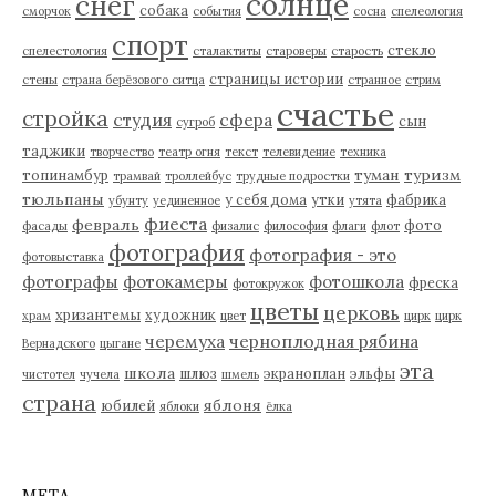
солнце
снег
собака
сморчок
события
сосна
спелеология
спорт
стекло
спелестология
сталактиты
староверы
старость
страницы истории
стены
страна берёзового ситца
странное
стрим
счастье
стройка
студия
сфера
сын
сугроб
таджики
творчество
театр огня
текст
телевидение
техника
туман
туризм
топинамбур
трамвай
троллейбус
трудные подростки
тюльпаны
у себя дома
утки
фабрика
убунту
уединенное
утята
фиеста
февраль
фото
фасады
физалис
философия
флаги
флот
фотография
фотография - это
фотовыставка
фотографы
фотокамеры
фотошкола
фреска
фотокружок
цветы
церковь
хризантемы
художник
храм
цвет
цирк
цирк
черемуха
черноплодная рябина
Вернадского
цыгане
эта
школа
шлюз
экраноплан
эльфы
чистотел
чучела
шмель
страна
яблоня
юбилей
яблоки
ёлка