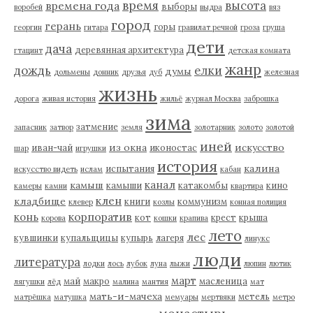
время
высота
времена года
выборы
воробей
выдра
вяз
город
герань
горы
георгин
гитара
гравилат речной
гроза
груша
дети
дача
деревянная архитектура
гтацинт
детская комната
жанр
дождь
елки
думы
дольмены
донник
друзья
дуб
железная
жизнь
дорога
живая история
жильё
журнал Москва
заброшка
зима
затмение
запасник
затвор
земля
золотарник
золото
золотой
иней
из окна
искусство
иван-чай
иконостас
шар
игрушки
история
калина
испытания
искусство видеть
ислам
кабан
канал
камыш
камыши
катакомбы
кино
камеры
камни
квартира
клен
кладбище
книги
коммунизм
клевер
козлы
конная полиция
корпоратив
конь
кот
крест
крыша
корова
кошки
крапива
лето
лес
кувшинки
купальщицы
купырь
лагеря
линукс
люди
литература
лодки
лось
лубок
луна
лыжи
люпин
лютик
март
май
макро
масленица
лягушки
лёд
малина
мантия
мат
мать-и-мачеха
метель
матрёшка
матушка
мемуары
мертвяки
метро