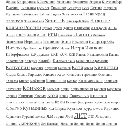
Дёржа
Е.Коршунова
Е.Сенчурина
Евангелие
Евдокимов
Егорова
Екатеринбург
Есина
Емелин
Ермаков
Емельянов
Еремеев
Есентуки
Есин
Жариков
Звенигород
Журавлев
Забайкалье
Зайцев
Зацепа
Зачатьевский
Зенит-В
Золотое
Звонков
Земляной вал
Зенитар-К 16мм
кольцо России
Зубков
Зубов
Зуйков
И.Пилюгин
И.Сидоров
ИЛ-14
Иванов
ИПМ
ИЛ-28
ИЛ-76
ИЛ-78
ИЛ-80
Иванилов
Иванова
Иероглиф
Ивантеевка
Измайлово
Ильина
Ильинский
Император ВАВА
Истра
Интеко
Ичалова
Иримико
Ира Большая
Исаев
К.Перфильев
К.Рудаков
ККК
КС-1
КСП
Кавказ
Кадышевский
Казань
Калмыков
Калибр
Каламкаров
Каледин
Каменец-Подольский
Капустин
Катя
Киенский
Карелия
Карякин
Касимов
Киев4
Кисловодск
Кимры
Кирвас
Кириллов
Клещеево городище
Клименко
Ковригино
Коломенское
Клязьма
Князев
Кобылкин
Козлов
Колпаков
Коньков
Континент
Копылов
Корин
Корнилиевская
Коровин
Королева
Коха
Краснов
Корягин
Косых
Кравченко
Коршия
Коцан
Крым
Красногорск
Кремль
Круг света
Ксения Федоровна
Кубенское озеро
Кузьминых
Кульков
Курдюмов
Куркино
Кубок ГМО
Кул-Шариф
ЛИТ
Л.Маврин
Курникова
Курский вокзал
ЛА-8
ЛЭП
Лазаренко
Ларикова
Лапин
Лев Плоткин
Леванов
Левдин
Левин
Ленин
Леннон