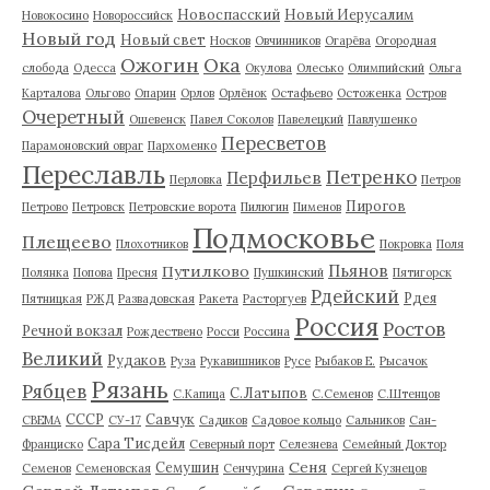
Новоспасский
Новый Иерусалим
Новокосино
Новороссийск
Новый год
Новый свет
Носков
Овчинников
Огарёва
Огородная
Ожогин
Ока
слобода
Одесса
Окулова
Олесько
Олимпийский
Ольга
Карталова
Ольгово
Опарин
Орлов
Орлёнок
Остафьево
Остоженка
Остров
Очеретный
Ошевенск
Павел Соколов
Павелецкий
Павлушенко
Пересветов
Парамоновский овраг
Пархоменко
Переславль
Петренко
Перфильев
Перловка
Петров
Пирогов
Петрово
Петровск
Петровские ворота
Пилюгин
Пименов
Подмосковье
Плещеево
Плохотников
Покровка
Поля
Пьянов
Путилково
Полянка
Попова
Пресня
Пушкинский
Пятигорск
Рдейский
Рдея
Пятницкая
РЖД
Развадовская
Ракета
Расторгуев
Россия
Ростов
Речной вокзал
Рождествено
Росси
Россина
Великий
Рудаков
Руза
Рукавишников
Русе
Рыбаков Е.
Рысачок
Рязань
Рябцев
С.Латыпов
С.Капица
С.Семенов
С.Штенцов
СССР
Савчук
СВЕМА
СУ-17
Садиков
Садовое кольцо
Сальников
Сан-
Сара Тисдейл
Франциско
Северный порт
Селезнева
Семейный Доктор
Сеня
Семушин
Семенов
Семеновская
Сенчурина
Сергей Кузнецов