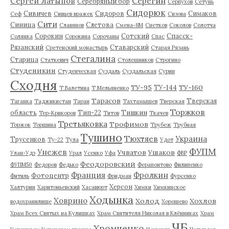
Серегин
Сергей Латыпов
Серебряный бор
Серпухов
Сетунь
Сидорюк
Сивичев
Сидоров
Симаков
Сеф
Сивцев вражек
Сизова
Сити
Синица
Слетова
Славянов
Смена-8М
Снетков
Соколов
Солотча
Сорокин
Сотский
Спасск-
Солянка
Сорокина
Сорочаны
Спас
Рязанский
Ставарский
Сретенский монастырь
Старая Рязань
Стегалина
Старица
Статкевич
Столешников
Строгино
Студеникин
Студенческая
Суздаль
Суздальская
Сурин
Сходня
ТУ-95
ТУ-160
ТУ-144
Т.Валетина
Т.Мельяненко
Тарасов
Тверская
Таганка
Таджикистан
Таран
Тахтамышев
Тверская
Торжков
область
Тип-22
Тишкин
Тер-Крикоров
Титов
Ткачев
Третьяковка
Трофимов
Торжок
Торшина
Трубеж
Трубная
Тушино
Тюхтяев
Украина
Трусенков
Ту-22
Тула
Удот
ФУПМ
Унежев
Учватов
Ушаков
Улан-Удэ
Урал
Усенко
Уфа
ФВР
Феодоровский
ФУПМ50
Федоров
Федько
Ферапонтово
Филипенко
Франция
Фролкин
Фотоцентр
Фитиль
Фридман
Фурсенко
Херсон
Халтурин
Харитоньевский
Хасавюрт
Химки
Химкинское
Ходынка
Ховрино
Холод
Хохлов
водохранилище
Хорошево
Храм Всех Святых на Кулишках
Храм Святителя Николая в Клённиках
Храм
ЧБ
Хромченко