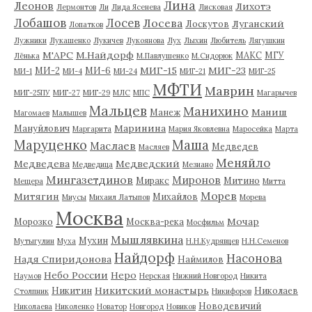
Лина
Леонов
Лихотэ
Лермонтов
Ли
Лида Ясенева
Лисковая
Лобашов
Лосев
Лосева
Луганский
Лоскутов
Лопатков
Лужники
Лукашенко
Лукичев
Лукоянова
Лух
Лыхин
Любитель
Лягушкин
М'АРС
М.Найдорф
МАКС
МГУ
Лёнька
М.Павлушенко
М.Сидорюк
МИГ-15
МИГ-23
МИ-2
МИ-6
МИ-1
МИ-4
МИ-24
МИГ-21
МИГ-25
МФТИ
Маврин
МИГ-25ПУ
МИГ-27
МИГ-29
МЛС
МПС
Магарычев
Мальцев
Манихино
Маниш
Манеж
Магомаев
Малышев
Маринина
Мануйлович
Маргарита
Мария Яковлевна
Маросейка
Марта
Маруценко
Маша
Маслаев
Медведев
Масляев
Меняйло
Медведева
Медведский
Медведица
Мезиано
Мингазетдинов
Миронов
Миракс
Митино
Мещера
Митта
Морев
Митягин
Михайлов
Миусы
Михаил Латыпов
Морева
Москва
Мочар
Морозко
Москва-река
Мосфильм
Мышлявкина
Мухин
Мутыгулин
Муха
Н.Н.Кудрявцев
Н.Н.Семенов
Найдорф
Насонова
Надя Спиридонова
Наймилов
Небо России
Неро
Наумов
Нерская
Нижний Новгород
Никита
Никитский монастырь
Никитин
Николаев
Столпник
Никифоров
Новодевичий
Николаева
Николенко
Новатор
Новгород
Новиков