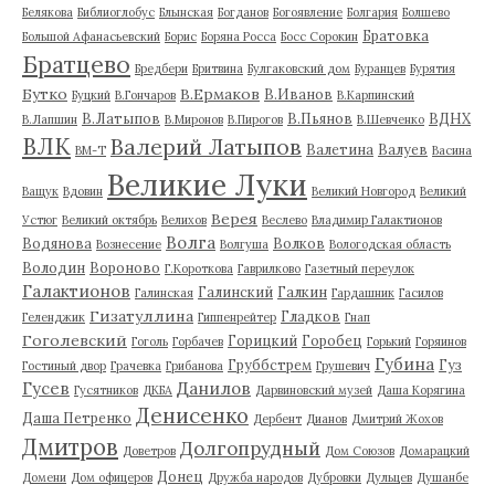
Белякова
Библиоглобус
Блынская
Богданов
Богоявление
Болгария
Болшево
Братовка
Большой Афанасьевский
Борис
Боряна Росса
Босс Сорокин
Братцево
Бредбери
Бритвина
Булгаковский дом
Буранцев
Бурятия
Бутко
В.Ермаков
В.Иванов
Буцкий
В.Гончаров
В.Карпинский
В.Латыпов
В.Пьянов
ВДНХ
В.Лапшин
В.Миронов
В.Пирогов
В.Шевченко
ВЛК
Валерий Латыпов
Валетина
Валуев
ВМ-Т
Васина
Великие Луки
Ващук
Вдовин
Великий Новгород
Великий
Верея
Устюг
Великий октябрь
Велихов
Веслево
Владимир Галактионов
Волга
Водянова
Волков
Вознесение
Волгуша
Вологодская область
Володин
Вороново
Г.Короткова
Гаврилково
Газетный переулок
Галактионов
Галинский
Галкин
Галинская
Гардашник
Гасилов
Гизатуллина
Гладков
Геленджик
Гиппенрейтер
Гнап
Гоголевский
Горицкий
Горобец
Гоголь
Горбачев
Горький
Горяинов
Губина
Груббстрем
Гуз
Гостиный двор
Грачевка
Грибанова
Грушевич
Гусев
Данилов
Гусятников
ДКБА
Дарвиновский музей
Даша Корягина
Денисенко
Даша Петренко
Дербент
Дианов
Дмитрий Жохов
Дмитров
Долгопрудный
Доветров
Дом Союзов
Домарацкий
Донец
Домени
Дом офицеров
Дружба народов
Дубровки
Дульцев
Душанбе