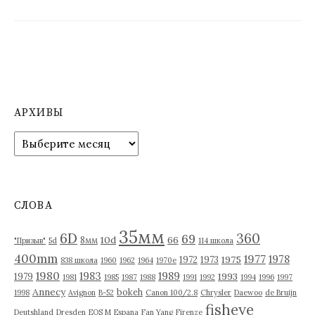
АРХИВЫ
А
р
х
и
в
СЛОВА
ы
35мм
6D
360
69
10d
66
8мм
"Призыв"
5d
114 школа
400mm
1977
1978
1975
1972
1973
838 школа
1960
1962
1964
1970е
1980
1983
1989
1993
1979
1981
1985
1987
1988
1991
1992
1994
1996
1997
Annecy
bokeh
1998
Avignon
B-52
Canon 100/2.8
Chrysler
Daewoo
de Bruijn
fisheye
Deutshland
Dresden
EOS M
Espana
Fan Yang
Firenze