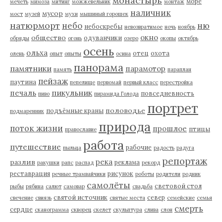
монастырь
море
мечеть
мимоза
митинг
можжевельник
монтаж
наличник
мусор
мост
музей
мухи
мышиный горошек
натюрморт
небо
ню
небоскребы
невозвратимое
ночь
ноябрь
окно
общество
одуванчики
обряды
огонь
озеро
окопы
октябрь
осень
ольха
отец
охота
олень
опыт
опыты
осина
панорама
памятники
парамотор
память
параплан
пейзаж
паутина
пепелище
первомай
первый класс
перестройка
пикульник
печаль
повседневность
пиво
пирамида Голода
портрет
половодье
подъёмные краны
подмаренник
природа
поток жизни
прошлое
птицы
православие
работа
путешествие
рабочие
пыльца
радость
радуга
репортаж
река
разлив
реклама
ракушки
рапс
распад
рекорд
реставрация
рисунок
речные трамвайчики
роботы
родители
родник
самолёты
световой стол
рыбы
рябина
салют
самовар
свадьба
святой источник
север
свечение
свиязь
святые места
семейские
семья
смерть
сердце
сканограмма
скворец
скелет
скульптура
слива
слон