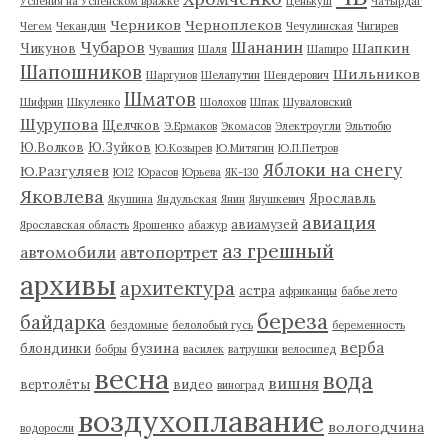
Успения на Успенском вражке
Ценькуш
Чатырдаг
Черников
Черноплеков
Чегем
Чекандин
Чечулинская
Чигирев
Чубаров
Шананин
Шапкин
Чикунов
Чувашия
Шаля
Шапиро
Шапошников
Шильников
Шаргунов
Шелапутин
Шендерович
Шматов
Шифрин
Шкуленко
Шолохов
Шпак
Шуваловский
Шурупова
Щелчков
Э.Ермаков
Экомасов
Электроугли
Эльтюбю
Ю.Волков
Ю.Зуйков
Ю.Козырев
Ю.Митягин
Ю.П.Петров
Яблоки на снегу
Ю.Разгуляев
Ю12
Юрасов
Юрьева
ЯК-130
Яковлева
Ярославль
Якушина
Яндульская
Янин
Янушкевич
авиация
авиамузей
Ярославская область
Ярошенко
абажур
аз грешный
автомобили
автопортрет
архивы
архитектура
астра
африканцы
бабье лето
береза
байдарка
бездомные
белолобый гусь
беременность
верба
бузина
блондинки
бобры
василек
ватрушки
велосипед
весна
вода
вишня
вертолёты
видео
виноград
воздухоплавание
вологодчина
водоросли