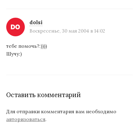
а
ц
и
dolsi
Воскресенье, 30 мая 2004 в 14:02
я
п
тебе помочь?:))))
Шучу:)
о
з
а
п
Оставить комментарий
и
с
Для отправки комментария вам необходимо
авторизоваться
.
я
м