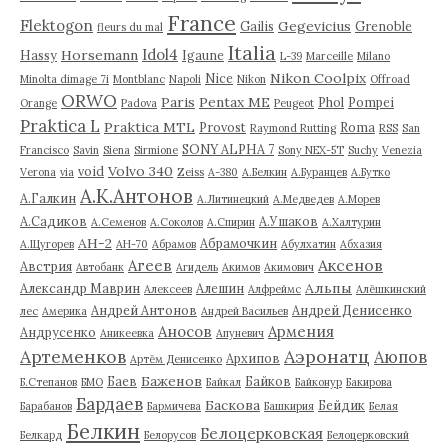
France
Flektogon
Gegevicius
Gailis
Grenoble
fleurs du mal
Italia
Idol4
Horsemann
Hassy
Igaune
L-39
Marceille
Milano
Nikon Coolpix
Nice
Minolta dimage 7i
Montblanc
Napoli
Nikon
Offroad
ORWO
Paris
Pentax ME
Phol
Pompei
Orange
Padova
Peugeot
Praktica L
Praktica MTL
Provost
Roma
Raymond Rutting
RSS
San
SONY ALPHA 7
Francisco
Savin
Siena
Sirmione
Sony NEX-5T
Suchy
Venezia
Volvo 340
void
Verona
via
Zeiss
А-380
А.Белкин
А.Буранцев
А.Бутко
А.К.Антонов
А.Галкин
А.Литинецкий
А.Медведев
А.Морев
А.Садиков
А.Ушаков
А.Семенов
А.Соколов
А.Спирин
А.Халтурин
АН-2
Абрамочкин
А.Щугорев
АН-70
Абрамов
Абулхатин
Абхазия
Аксенов
Агеев
Австрия
Автобанк
Агидель
Акимов
Акимович
Альпы
Александр Маврин
Алешин
Алексеев
Алфреймс
Алёшкинский
Андрей Антонов
Андрей Денисенко
лес
Америка
Андрей Васильев
Аносов
Армения
Андрусенко
Аникеевка
Апуневич
Артеменков
Аэронатц
Аюпов
Архипов
Артём Денисенко
Баженов
Баев
Байков
Б.Степанов
БМО
Байкал
Байконур
Бакирова
Бардаев
Баскова
Бейдик
Барабанов
Бармичева
Башкирия
Белая
Белкин
Белоцерковская
Белкард
Белорусов
Белоцерковский