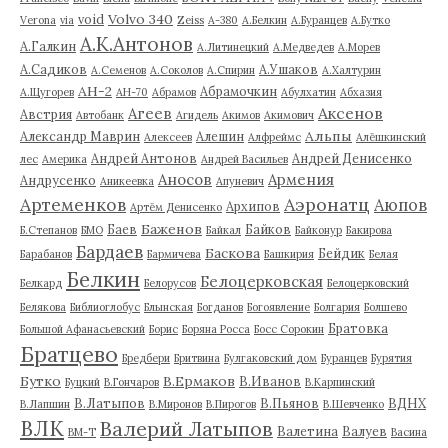
Volvo 340
void
Verona
via
Zeiss
А-380
А.Белкин
А.Буранцев
А.Бутко
А.К.Антонов
А.Галкин
А.Литинецкий
А.Медведев
А.Морев
А.Садиков
А.Ушаков
А.Семенов
А.Соколов
А.Спирин
А.Халтурин
АН-2
Абрамочкин
А.Щугорев
АН-70
Абрамов
Абулхатин
Абхазия
Аксенов
Агеев
Австрия
Автобанк
Агидель
Акимов
Акимович
Альпы
Александр Маврин
Алешин
Алексеев
Алфреймс
Алёшкинский
Андрей Антонов
Андрей Денисенко
лес
Америка
Андрей Васильев
Аносов
Армения
Андрусенко
Аникеевка
Апуневич
Артеменков
Аэронатц
Аюпов
Архипов
Артём Денисенко
Баженов
Баев
Байков
Б.Степанов
БМО
Байкал
Байконур
Бакирова
Бардаев
Баскова
Бейдик
Барабанов
Бармичева
Башкирия
Белая
Белкин
Белоцерковская
Белкард
Белорусов
Белоцерковский
Белякова
Библиоглобус
Блынская
Богданов
Богоявление
Болгария
Болшево
Братовка
Большой Афанасьевский
Борис
Боряна Росса
Босс Сорокин
Братцево
Бредбери
Бритвина
Булгаковский дом
Буранцев
Бурятия
Бутко
В.Ермаков
В.Иванов
Буцкий
В.Гончаров
В.Карпинский
В.Латыпов
В.Пьянов
ВДНХ
В.Лапшин
В.Миронов
В.Пирогов
В.Шевченко
ВЛК
Валерий Латыпов
Валетина
Валуев
ВМ-Т
Васина