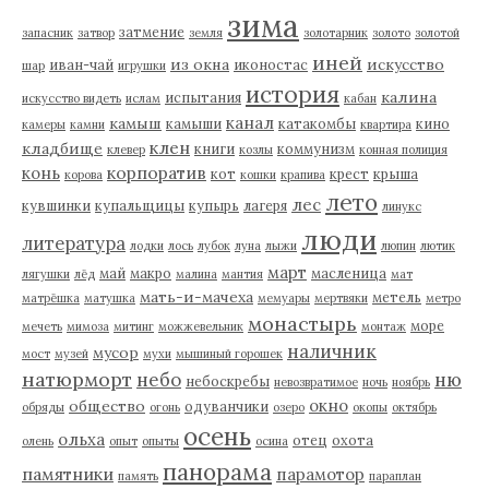
зима
затмение
запасник
затвор
земля
золотарник
золото
золотой
иней
из окна
искусство
иван-чай
иконостас
шар
игрушки
история
калина
испытания
искусство видеть
ислам
кабан
канал
камыш
камыши
катакомбы
кино
камеры
камни
квартира
клен
кладбище
книги
коммунизм
клевер
козлы
конная полиция
корпоратив
конь
кот
крест
крыша
корова
кошки
крапива
лето
лес
кувшинки
купальщицы
купырь
лагеря
линукс
люди
литература
лодки
лось
лубок
луна
лыжи
люпин
лютик
март
май
макро
масленица
лягушки
лёд
малина
мантия
мат
мать-и-мачеха
метель
матрёшка
матушка
мемуары
мертвяки
метро
монастырь
море
мечеть
мимоза
митинг
можжевельник
монтаж
наличник
мусор
мост
музей
мухи
мышиный горошек
натюрморт
небо
ню
небоскребы
невозвратимое
ночь
ноябрь
окно
общество
одуванчики
обряды
огонь
озеро
окопы
октябрь
осень
ольха
отец
охота
олень
опыт
опыты
осина
панорама
памятники
парамотор
память
параплан