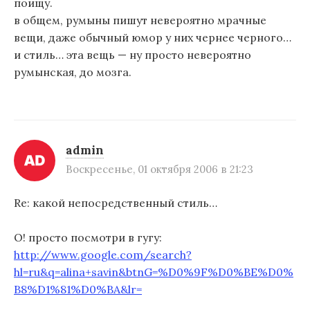
поищу.
в общем, румыны пишут невероятно мрачные
вещи, даже обычный юмор у них чернее черного…
и стиль… эта вещь — ну просто невероятно
румынская, до мозга.
admin
Воскресенье, 01 октября 2006 в 21:23
Re: какой непосредственный стиль…
О! просто посмотри в гугу:
http://www.google.com/search?
hl=ru&q=alina+savin&btnG=%D0%9F%D0%BE%D0%
B8%D1%81%D0%BA&lr=