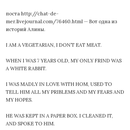
м
поста http://chat-de-
у
mer.livejournal.com/76460.html — Вот одна из
историй Алины.
I AM A VEGETARIAN, I DON’T EAT MEAT.
WHEN I WAS 7 YEARS OLD, MY ONLY FRIND WAS
A WHITE RABBIT.
I WAS MADLY IN LOVE WITH HOM, USED TO
TELL HIM ALL MY PRIBLEMS AND MY FEARS AND
MY HOPES.
HE WAS KEPT IN A PAPER BOX. I CLEANED IT,
AND SPOKE TO HIM.