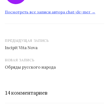
Посмотреть все записи автора chat-de-mer →
ПРЕДЫДУЩАЯ ЗАПИСЬ
Incipit Vita Nova
Н
НОВАЯ ЗАПИСЬ
а
Обряды русского народа
в
и
г
14 комментариев
а
ц