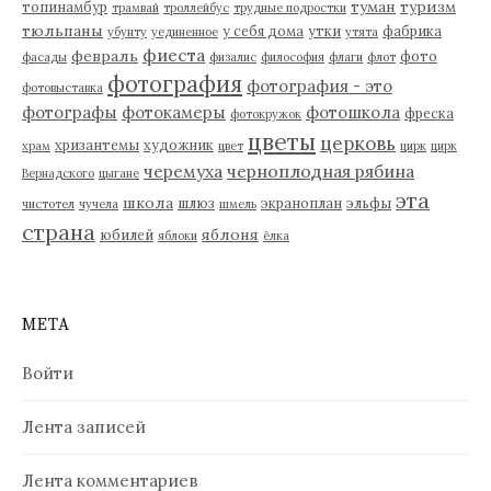
туман
туризм
топинамбур
трамвай
троллейбус
трудные подростки
тюльпаны
у себя дома
утки
фабрика
убунту
уединенное
утята
фиеста
февраль
фото
фасады
физалис
философия
флаги
флот
фотография
фотография - это
фотовыставка
фотографы
фотокамеры
фотошкола
фреска
фотокружок
цветы
церковь
хризантемы
художник
храм
цвет
цирк
цирк
черемуха
черноплодная рябина
Вернадского
цыгане
эта
школа
шлюз
экраноплан
эльфы
чистотел
чучела
шмель
страна
яблоня
юбилей
яблоки
ёлка
МЕТА
Войти
Лента записей
Лента комментариев