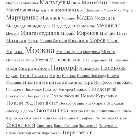
Мальцев
Манихино
Маниш
Манеж
Магомаев
Малышев
Маринина
Мануйлович
Маргарита
Мария Яковлевна
Маросейка
Марта
Маруценко
Маша
Маслаев
Медведев
Масляев
Меняйло
Медведева
Медведский
Медведица
Мезиано
Мингазетдинов
Миронов
Миракс
Митино
Мещера
Митта
Морев
Митягин
Михайлов
Миусы
Михаил Латыпов
Морева
Москва
Мочар
Морозко
Москва-река
Мосфильм
Мышлявкина
Мухин
Мутыгулин
Муха
Н.Н.Кудрявцев
Н.Н.Семенов
Найдорф
Насонова
Надя Спиридонова
Наймилов
Небо России
Неро
Наумов
Нерская
Нижний Новгород
Никита
Никитский монастырь
Никитин
Николаев
Столпник
Никифоров
Новодевичий
Николаева
Николенко
Новатор
Новгород
Новиков
Новоспасский
Новый Иерусалим
Новокосино
Новороссийск
Новый год
Новый свет
Носков
Овчинников
Огарёва
Огородная
Ожогин
Ока
слобода
Одесса
Окулова
Олесько
Олимпийский
Ольга
Карталова
Ольгово
Опарин
Орлов
Орлёнок
Остафьево
Остоженка
Остров
Очеретный
Ошевенск
Павел Соколов
Павелецкий
Павлушенко
Пересветов
Парамоновский овраг
Пархоменко