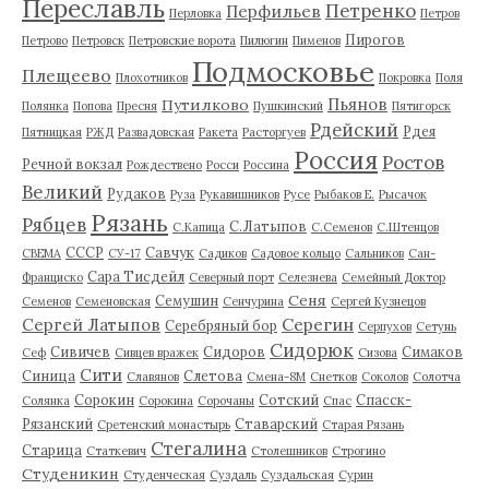
Переславль
Петренко
Перфильев
Перловка
Петров
Пирогов
Петрово
Петровск
Петровские ворота
Пилюгин
Пименов
Подмосковье
Плещеево
Плохотников
Покровка
Поля
Пьянов
Путилково
Полянка
Попова
Пресня
Пушкинский
Пятигорск
Рдейский
Рдея
Пятницкая
РЖД
Развадовская
Ракета
Расторгуев
Россия
Ростов
Речной вокзал
Рождествено
Росси
Россина
Великий
Рудаков
Руза
Рукавишников
Русе
Рыбаков Е.
Рысачок
Рязань
Рябцев
С.Латыпов
С.Капица
С.Семенов
С.Штенцов
СССР
Савчук
СВЕМА
СУ-17
Садиков
Садовое кольцо
Сальников
Сан-
Сара Тисдейл
Франциско
Северный порт
Селезнева
Семейный Доктор
Сеня
Семушин
Семенов
Семеновская
Сенчурина
Сергей Кузнецов
Серегин
Сергей Латыпов
Серебряный бор
Серпухов
Сетунь
Сидорюк
Сивичев
Сидоров
Симаков
Сеф
Сивцев вражек
Сизова
Сити
Синица
Слетова
Славянов
Смена-8М
Снетков
Соколов
Солотча
Сорокин
Сотский
Спасск-
Солянка
Сорокина
Сорочаны
Спас
Рязанский
Ставарский
Сретенский монастырь
Старая Рязань
Стегалина
Старица
Статкевич
Столешников
Строгино
Студеникин
Студенческая
Суздаль
Суздальская
Сурин