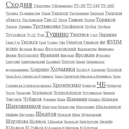
Сходня
ТУ-95
ТУ-160
ТУ-144
Т.Валетина
Т.Мельяненко
Тарасов
Тверская
Таганка
Таджикистан
Таран
Тахтамышев
Тверская
Торжков
область
Тип-22
Тишкин
Тер-Крикоров
Титов
Ткачев
Третьяковка
Трофимов
Торжок
Торшина
Трубеж
Трубная
Тушино
Тюхтяев
Украина
Трусенков
Ту-22
Тула
Удот
ФУПМ
Унежев
Учватов
Ушаков
Улан-Удэ
Урал
Усенко
Уфа
ФВР
Феодоровский
ФУПМ50
Федоров
Федько
Ферапонтово
Филипенко
Франция
Фролкин
Фотоцентр
Фитиль
Фридман
Фурсенко
Херсон
Халтурин
Харитоньевский
Хасавюрт
Химки
Химкинское
Ходынка
Ховрино
Холод
Хохлов
водохранилище
Хорошево
Храм Всех Святых на Кулишках
Храм Святителя Николая в Клённиках
Храм
ЧБ
Хромченко
Успения на Успенском вражке
Ценькуш
Чатырдаг
Черников
Черноплеков
Чегем
Чекандин
Чечулинская
Чигирев
Чубаров
Шананин
Шапкин
Чикунов
Чувашия
Шаля
Шапиро
Шапошников
Шильников
Шаргунов
Шелапутин
Шендерович
Шматов
Шифрин
Шкуленко
Шолохов
Шпак
Шуваловский
Шурупова
Щелчков
Э.Ермаков
Экомасов
Электроугли
Эльтюбю
Ю.Волков
Ю.Зуйков
Ю.Козырев
Ю.Митягин
Ю.П.Петров