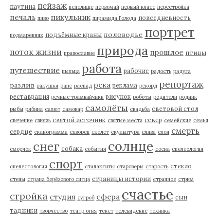
пейзаж
паутина
пепелище
первомай
первый класс
перестройка
пикульник
печаль
повседневность
пиво
пирамида Голода
портрет
половодье
подъёмные краны
подмаренник
природа
поток жизни
прошлое
птицы
православие
работа
путешествие
рабочие
пыльца
радость
радуга
репортаж
река
разлив
реклама
ракушки
рапс
распад
рекорд
реставрация
рисунок
речные трамвайчики
роботы
родители
родник
самолёты
световой стол
рыбы
рябина
салют
самовар
свадьба
святой источник
север
свечение
свиязь
святые места
семейские
семья
смерть
сердце
сканограмма
скворец
скелет
скульптура
слива
слон
солнце
снег
собака
сморчок
события
сосна
спелеология
спорт
стекло
спелестология
сталактиты
староверы
старость
страницы истории
стены
страна берёзового ситца
странное
стрим
счастье
стройка
студия
сфера
сын
сугроб
таджики
творчество
театр огня
текст
телевидение
техника