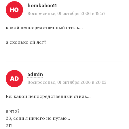
и
homkaboo11
Воскресенье, 01 октября 2006 в 19:57
я
п
какой непосредственный стиль…
о
а сколько ей лет?
з
а
п
admin
и
Воскресенье, 01 октября 2006 в 20:02
с
я
Re: какой непосредственный стиль…
м
а что?
23, если я ничего не путаю…
21?