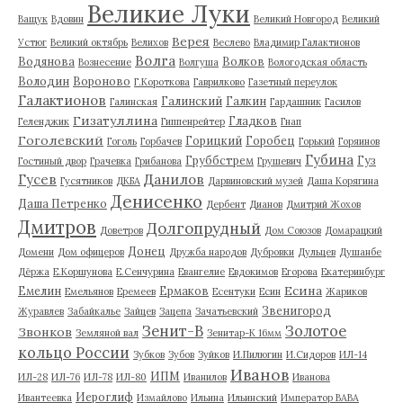
Великие Луки
Ващук
Вдовин
Великий Новгород
Великий
Верея
Устюг
Великий октябрь
Велихов
Веслево
Владимир Галактионов
Волга
Водянова
Волков
Вознесение
Волгуша
Вологодская область
Володин
Вороново
Г.Короткова
Гаврилково
Газетный переулок
Галактионов
Галинский
Галкин
Галинская
Гардашник
Гасилов
Гизатуллина
Гладков
Геленджик
Гиппенрейтер
Гнап
Гоголевский
Горицкий
Горобец
Гоголь
Горбачев
Горький
Горяинов
Губина
Груббстрем
Гуз
Гостиный двор
Грачевка
Грибанова
Грушевич
Гусев
Данилов
Гусятников
ДКБА
Дарвиновский музей
Даша Корягина
Денисенко
Даша Петренко
Дербент
Дианов
Дмитрий Жохов
Дмитров
Долгопрудный
Доветров
Дом Союзов
Домарацкий
Донец
Домени
Дом офицеров
Дружба народов
Дубровки
Дульцев
Душанбе
Дёржа
Е.Коршунова
Е.Сенчурина
Евангелие
Евдокимов
Егорова
Екатеринбург
Есина
Емелин
Ермаков
Емельянов
Еремеев
Есентуки
Есин
Жариков
Звенигород
Журавлев
Забайкалье
Зайцев
Зацепа
Зачатьевский
Зенит-В
Золотое
Звонков
Земляной вал
Зенитар-К 16мм
кольцо России
Зубков
Зубов
Зуйков
И.Пилюгин
И.Сидоров
ИЛ-14
Иванов
ИПМ
ИЛ-28
ИЛ-76
ИЛ-78
ИЛ-80
Иванилов
Иванова
Иероглиф
Ивантеевка
Измайлово
Ильина
Ильинский
Император ВАВА