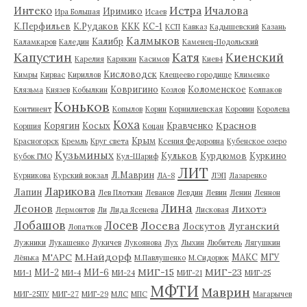
Истра
Интеко
Ичалова
Иримико
Ира Большая
Исаев
К.Перфильев
К.Рудаков
ККК
КС-1
КСП
Кавказ
Кадышевский
Казань
Калмыков
Калибр
Каламкаров
Каледин
Каменец-Подольский
Капустин
Катя
Киенский
Карелия
Карякин
Касимов
Киев4
Кисловодск
Кимры
Кирвас
Кириллов
Клещеево городище
Клименко
Ковригино
Коломенское
Клязьма
Князев
Кобылкин
Козлов
Колпаков
Коньков
Континент
Копылов
Корин
Корнилиевская
Коровин
Королева
Коха
Краснов
Корягин
Косых
Кравченко
Коршия
Коцан
Крым
Красногорск
Кремль
Круг света
Ксения Федоровна
Кубенское озеро
Кузьминых
Кульков
Курдюмов
Куркино
Кубок ГМО
Кул-Шариф
ЛИТ
Л.Маврин
Курникова
Курский вокзал
ЛА-8
ЛЭП
Лазаренко
Ларикова
Лапин
Лев Плоткин
Леванов
Левдин
Левин
Ленин
Леннон
Лина
Леонов
Лихотэ
Лермонтов
Ли
Лида Ясенева
Лисковая
Лобашов
Лосев
Лосева
Луганский
Лоскутов
Лопатков
Лужники
Лукашенко
Лукичев
Лукоянова
Лух
Лыхин
Любитель
Лягушкин
М'АРС
М.Найдорф
МАКС
МГУ
Лёнька
М.Павлушенко
М.Сидорюк
МИГ-15
МИГ-23
МИ-2
МИ-6
МИ-1
МИ-4
МИ-24
МИГ-21
МИГ-25
МФТИ
Маврин
МИГ-25ПУ
МИГ-27
МИГ-29
МЛС
МПС
Магарычев