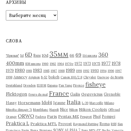
АРХИВЫ
А
р
х
и
в
СЛОВА
ы
35мм
6D
360
69
10d
66
8мм
"Призыв"
5d
114 школа
400mm
1977
1978
1975
1972
1973
838 школа
1960
1962
1964
1970е
1980
1983
1989
1993
1979
1981
1985
1987
1988
1991
1992
1994
1996
1997
Annecy
bokeh
1998
Avignon
B-52
Canon 100/2.8
Chrysler
Daewoo
de Bruijn
fisheye
Deutshland
Dresden
EOS M
Espana
Fan Yang
Firenze
France
Flektogon
Gegevicius
Gailis
Grenoble
fleurs du mal
Italia
Idol4
Horsemann
Hassy
Igaune
L-39
Marceille
Milano
Nikon Coolpix
Nice
Minolta dimage 7i
Montblanc
Napoli
Nikon
Offroad
ORWO
Paris
Pentax ME
Phol
Pompei
Orange
Padova
Peugeot
Praktica L
Praktica MTL
Provost
Roma
Raymond Rutting
RSS
San
SONY ALPHA 7
Francisco
Savin
Siena
Sirmione
Sony NEX-5T
Suchy
Venezia