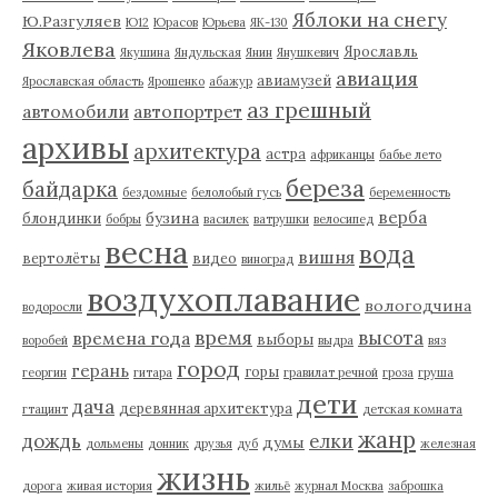
Яблоки на снегу
Ю.Разгуляев
Ю12
Юрасов
Юрьева
ЯК-130
Яковлева
Ярославль
Якушина
Яндульская
Янин
Янушкевич
авиация
авиамузей
Ярославская область
Ярошенко
абажур
аз грешный
автомобили
автопортрет
архивы
архитектура
астра
африканцы
бабье лето
береза
байдарка
бездомные
белолобый гусь
беременность
верба
бузина
блондинки
бобры
василек
ватрушки
велосипед
весна
вода
вишня
вертолёты
видео
виноград
воздухоплавание
вологодчина
водоросли
время
высота
времена года
выборы
воробей
выдра
вяз
город
герань
горы
георгин
гитара
гравилат речной
гроза
груша
дети
дача
деревянная архитектура
гтацинт
детская комната
жанр
дождь
елки
думы
дольмены
донник
друзья
дуб
железная
жизнь
дорога
живая история
жильё
журнал Москва
заброшка