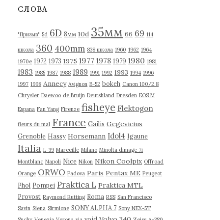
в
СЛОВА
ы
35мм
6D
69
10d
66
8мм
"Призыв"
5d
114
360
400mm
школа
838 школа
1960
1962
1964
1977
1980
1978
1975
1972
1973
1979
1970е
1981
1983
1989
1993
1985
1987
1988
1991
1992
1994
1996
Annecy
bokeh
1997
1998
Avignon
B-52
Canon 100/2.8
Chrysler
Daewoo
de Bruijn
Deutshland
Dresden
EOS M
fisheye
Flektogon
Espana
Fan Yang
Firenze
France
Gegevicius
Gailis
fleurs du mal
Idol4
Horsemann
Grenoble
Hassy
Igaune
Italia
L-39
Marceille
Milano
Minolta dimage 7i
Nikon Coolpix
Nice
Montblanc
Napoli
Nikon
Offroad
ORWO
Paris
Pentax ME
Orange
Padova
Peugeot
Praktica L
Praktica MTL
Phol
Pompei
Provost
Roma
Raymond Rutting
RSS
San Francisco
SONY ALPHA 7
Savin
Siena
Sirmione
Sony NEX-5T
Volvo 340
void
Suchy
Venezia
Verona
via
Zeiss
А-380