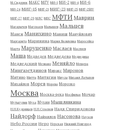
МАКС
МГУ
МИ-2
МИ-6
М.Сидорюк
МИ-1
МИ-4
МИГ-15
МИГ-23
МИ-24
МИГ-21
МИГ-25
МИГ-25ПУ
МФТИ
Маврин
МИГ-27
МИГ-29
МЛС
МПС
Мальцев
Магарычев
Магомаев
Малышев
Манихино
Маниш
Манеж
Мануйлович
Маринина
Маргарита
Мария Яковлевна
Маросейка
Маруценко
Маслаев
Марта
Масляев
Маша
Медведева
Медведев
Медведица
Меняйло
Медведский
Мезиано
Мещера
Мингазетдинов
Миронов
Миракс
Митягин
Митино
Митта
Миусы
Михаил Латыпов
Морев
Михайлов
Морозко
Морева
Москва
Мочар
Москва-река
Мосфильм
Мышлявкина
Мухин
Мутыгулин
Муха
Надя Спиридонова
Н.Н.Кудрявцев
Н.Н.Семенов
Найдорф
Насонова
Наймилов
Наумов
Небо России
Неро
Нерская
Нижний Новгород