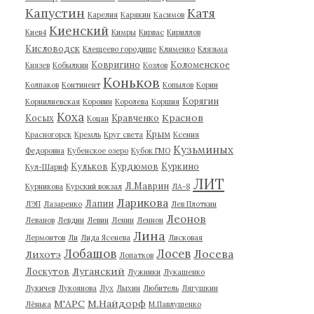
Капустин
Катя
Карелия
Карякин
Касимов
Киенский
Киев4
Кимры
Кирвас
Кириллов
Кисловодск
Клещеево городище
Клименко
Клязьма
Ковригино
Коломенское
Князев
Кобылкин
Козлов
Коньков
Колпаков
Континент
Копылов
Корин
Корягин
Корнилиевская
Коровин
Королева
Коршия
Коха
Краснов
Косых
Кравченко
Коцан
Крым
Красногорск
Кремль
Круг света
Ксения
Кузьминых
Федоровна
Кубенское озеро
Кубок ГМО
Кульков
Курдюмов
Куркино
Кул-Шариф
ЛИТ
Л.Маврин
Курникова
Курский вокзал
ЛА-8
Ларикова
Лапин
ЛЭП
Лазаренко
Лев Плоткин
Леонов
Леванов
Левдин
Левин
Ленин
Леннон
Лина
Лермонтов
Ли
Лида Ясенева
Лисковая
Лобашов
Лосев
Лосева
Лихотэ
Лопатков
Луганский
Лоскутов
Лужники
Лукашенко
Лукичев
Лукоянова
Лух
Лыхин
Любитель
Лягушкин
М'АРС
М.Найдорф
Лёнька
М.Павлушенко