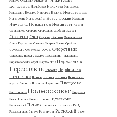
Никитский
Никитин
Никита Столпник
монастырь
Николаев
Никифоров
Николаева
Новодевичий
Николенко
Новатор
Новгород
Новиков
Новоспасский
Новый
Новокосино
Новороссийск
Новый год
Иерусалим
Новый свет
Носков
Овчинников
Огарёва
Огородная слобода
Одесса
Ожогин
Ока
Окулова
Олесько
Олимпийский
Ольга Карталова
Ольгово
Опарин
Орлов
Орлёнок
Очеретный
Остафьево
Остоженка
Остров
Ошевенск
Павел Соколов
Павелецкий
Павлушенко
Пересветов
Парамоновский овраг
Пархоменко
Переславль
Перфильев
Перловка
Петренко
Петров
Петрово
Петровск
Петровские
Плещеево
Пирогов
ворота
Пилюгин
Пименов
Подмосковье
Плохотников
Покровка
Путилково
Поля
Полянка
Попова
Пресня
Пьянов
Пушкинский
Пятигорск
Пятницкая
РЖД
Рдейский
Рдея
Развадовская
Ракета
Расторгуев