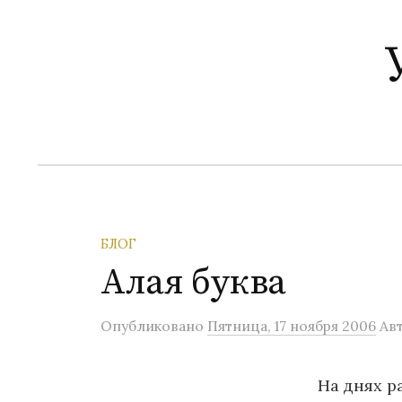
П
е
р
е
й
т
и
к
с
о
БЛОГ
д
Алая буква
е
р
Опубликовано
Пятница, 17 ноября 2006
Ав
ж
и
На днях ра
м