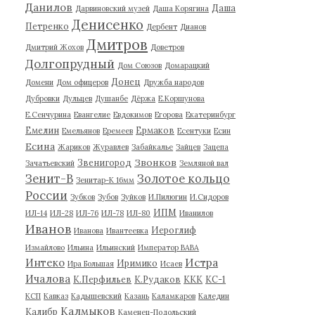
Данилов
Даша
Дарвиновский музей
Даша Корягина
Денисенко
Петренко
Дербент
Дианов
Дмитров
Дмитрий Жохов
Доветров
Долгопрудный
Дом Союзов
Домарацкий
Донец
Домени
Дом офицеров
Дружба народов
Дубровки
Дульцев
Душанбе
Дёржа
Е.Коршунова
Е.Сенчурина
Евангелие
Евдокимов
Егорова
Екатеринбург
Емелин
Ермаков
Емельянов
Еремеев
Есентуки
Есин
Есина
Жариков
Журавлев
Забайкалье
Зайцев
Зацепа
Звонков
Звенигород
Зачатьевский
Земляной вал
Зенит-В
Золотое кольцо
Зенитар-К 16мм
России
Зубков
Зубов
Зуйков
И.Пилюгин
И.Сидоров
ИПМ
ИЛ-14
ИЛ-28
ИЛ-76
ИЛ-78
ИЛ-80
Иванилов
Иванов
Иероглиф
Иванова
Ивантеевка
Измайлово
Ильина
Ильинский
Император ВАВА
Истра
Интеко
Иримико
Ира Большая
Исаев
Ичалова
К.Перфильев
К.Рудаков
ККК
КС-1
КСП
Кавказ
Кадышевский
Казань
Каламкаров
Каледин
Калмыков
Калибр
Каменец-Подольский