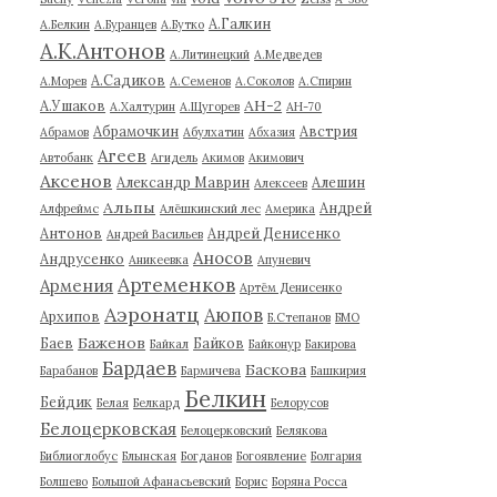
А.Галкин
А.Белкин
А.Буранцев
А.Бутко
А.К.Антонов
А.Литинецкий
А.Медведев
А.Садиков
А.Морев
А.Семенов
А.Соколов
А.Спирин
АН-2
А.Ушаков
А.Халтурин
А.Щугорев
АН-70
Абрамочкин
Австрия
Абрамов
Абулхатин
Абхазия
Агеев
Автобанк
Агидель
Акимов
Акимович
Аксенов
Александр Маврин
Алешин
Алексеев
Альпы
Андрей
Алфреймс
Алёшкинский лес
Америка
Антонов
Андрей Денисенко
Андрей Васильев
Аносов
Андрусенко
Аникеевка
Апуневич
Артеменков
Армения
Артём Денисенко
Аэронатц
Аюпов
Архипов
Б.Степанов
БМО
Баженов
Баев
Байков
Байкал
Байконур
Бакирова
Бардаев
Баскова
Барабанов
Бармичева
Башкирия
Белкин
Бейдик
Белая
Белкард
Белорусов
Белоцерковская
Белоцерковский
Белякова
Библиоглобус
Блынская
Богданов
Богоявление
Болгария
Болшево
Большой Афанасьевский
Борис
Боряна Росса