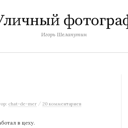
Уличный фотогра
Игорь Шелапутин
/
тор:
chat-de-mer
20 комментариев
ботал в цеху.