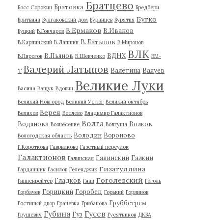
Братцево
Братовка
Босс Сорокин
Бредбери
Бутко
Бритвина
Булгаковский дом
Буранцев
Бурятия
В.Ермаков
В.Иванов
Буцкий
В.Гончаров
В.Латыпов
В.Карпинский
В.Лапшин
В.Миронов
ВЛК
В.Пьянов
ВДНХ
В.Пирогов
В.Шевченко
ВМ-
Валерий Латыпов
Валетина
Валуев
Т
Великие Луки
Васина
Ващук
Вдовин
Великий Новгород
Великий Устюг
Великий октябрь
Верея
Велихов
Веслево
Владимир Галактионов
Волга
Водянова
Волков
Вознесение
Волгуша
Володин
Вороново
Вологодская область
Г.Короткова
Гаврилково
Газетный переулок
Галактионов
Галинский
Галкин
Галинская
Гизатуллина
Гардашник
Гасилов
Геленджик
Гоголевский
Гладков
Гиппенрейтер
Гнап
Гоголь
Горицкий
Горобец
Горбачев
Горький
Горяинов
Груббстрем
Гостиный двор
Грачевка
Грибанова
Губина
Гусев
Гуз
Грушевич
Гусятников
ДКБА